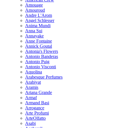
Amouage
Amouroud
Andre L'Arom
Angel Schlesser
Anima Mundi
Anna Sui
Annayake
Anne Fontaine
Annick Goutal
Antonia's Flowers
Antonio Banderas
Antonio Puig
Antonio Visconti
Aquolina
Arabesque Perfumes
Arabiyat
Aramis
Ariana Grande
Armaf
Armand Basi
Arrogance
Arte Profumi
ArteOlfatto
Asabi