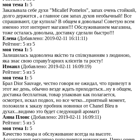
моя тема 1:
5
Заказывала себе духи "Micallef Pomelos", запах очень стойкий,
долго держится , а главное сам запах духов необычный! Все
спрашивают, где купила? В общем я довольна! Советую всем
именно этот интернет магазин!!! Обслуживанием магазина,
тоже осталась довольна, доставку сделали быстро!!!
Елена
(Добавлено: 2019-02-11 16:11:11)
Рейтинг: 5 из 5
моя тема 1:
5
Залишилась задоволена якістю та спілкуванням з людиною,
яка знає свою справу!гарних клієнтів та росту!
Измаил
(Добавлено: 2019-02-11 16:09:19)
Рейтинг: 5 из 5
моя тема 1:
5
Брал Dior Sauvage, честно говоря не ожидал, что привезут в
этот же день, обычно везде ждать приходиться...ну в общем,
доставка бесплатная, товар упакован как полагается,
осмотрел, искал подвох, но все четко...приятный момент,
положили к заказу пробник новинки от Chanel Bleu в
духах...видимо это будет следующий аромат)
Анна Плонс
(Добавлено: 2019-02-11 16:09:11)
Рейтинг: 5 из 5
моя тема 1:
5
Качество товара и обслуживание всегда на высоте.
Ассортимент регулярно пополняется новинками. Цены очень