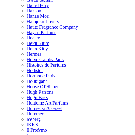
Halle Berry
Halston
Hanae Mori
Harajuku Lovers
Haute Fragrance Company
Hayari Parfums
Heeley
Heidi Klum
Hello Kitty
Hermes
Herve Gambs Paris
Histoires de Parfums
Hollister
Hormone Paris
Houbigant
House Of Sillage
Hugh Parsons
Hugo Boss
Huitieme Art Parfums
Humiecki & Graef
Hummer
Iceberg
IKKS
Il Profvmo