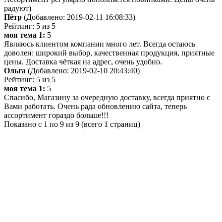
радуют)
Пётр
(Добавлено: 2019-02-11 16:08:33)
Рейтинг: 5 из 5
моя тема 1:
5
Являюсь клиентом компании много лет. Всегда остаюсь
доволен: широкий выбор, качественная продукция, приятные
цены. Доставка чёткая на адрес, очень удобно.
Ольга
(Добавлено: 2019-02-10 20:43:40)
Рейтинг: 5 из 5
моя тема 1:
5
Спасибо, Магазину за очередную доставку, всегда приятно с
Вами работать. Очень рада обновлению сайта, теперь
ассортимент гораздо больше!!!
Показано с 1 по 9 из 9 (всего 1 страниц)