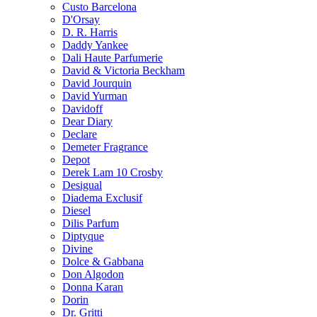
Custo Barcelona
D'Orsay
D. R. Harris
Daddy Yankee
Dali Haute Parfumerie
David & Victoria Beckham
David Jourquin
David Yurman
Davidoff
Dear Diary
Declare
Demeter Fragrance
Depot
Derek Lam 10 Crosby
Desigual
Diadema Exclusif
Diesel
Dilis Parfum
Diptyque
Divine
Dolce & Gabbana
Don Algodon
Donna Karan
Dorin
Dr. Gritti