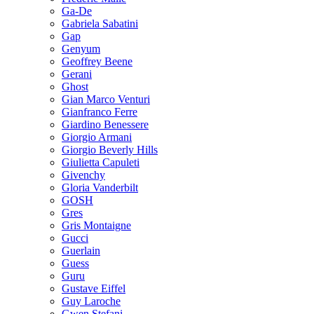
Ga-De
Gabriela Sabatini
Gap
Genyum
Geoffrey Beene
Gerani
Ghost
Gian Marco Venturi
Gianfranco Ferre
Giardino Benessere
Giorgio Armani
Giorgio Beverly Hills
Giulietta Capuleti
Givenchy
Gloria Vanderbilt
GOSH
Gres
Gris Montaigne
Gucci
Guerlain
Guess
Guru
Gustave Eiffel
Guy Laroche
Gwen Stefani