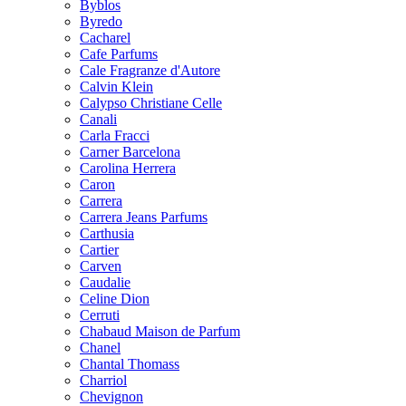
Byblos
Byredo
Cacharel
Cafe Parfums
Cale Fragranze d'Autore
Calvin Klein
Calypso Christiane Celle
Canali
Carla Fracci
Carner Barcelona
Carolina Herrera
Caron
Carrera
Carrera Jeans Parfums
Carthusia
Cartier
Carven
Caudalie
Celine Dion
Cerruti
Chabaud Maison de Parfum
Chanel
Chantal Thomass
Charriol
Chevignon