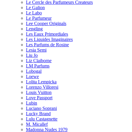
Le Cercle des Parfumeurs Createurs
Le Galion
Le Labo
Le Parfumeur
Lee Cooper Originals
Lengling
Les Eaux Primordiales
Les Liquides Imaginaires
Les Parfums de Rosine
Lesia Semi
Liu Jo
Liz Claiborne
LM Parfums
Lobogal
Loewe
Lolita Lempicka
Lorenzo Villoresi
Louis Vuitton
Love Passport
Lubin
Luciano Soprani
Lucky Brand
Lulu Castagnette
M. Micallef
Madonna Nudes 1979