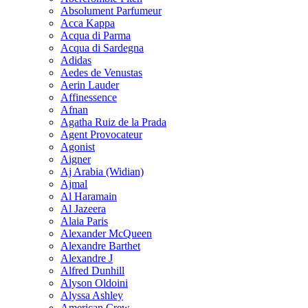
Absolument Parfumeur
Acca Kappa
Acqua di Parma
Acqua di Sardegna
Adidas
Aedes de Venustas
Aerin Lauder
Affinessence
Afnan
Agatha Ruiz de la Prada
Agent Provocateur
Agonist
Aigner
Aj Arabia (Widian)
Ajmal
Al Haramain
Al Jazeera
Alaia Paris
Alexander McQueen
Alexandre Barthet
Alexandre J
Alfred Dunhill
Alyson Oldoini
Alyssa Ashley
American Crew