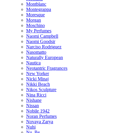
Montblanc
Montegrappa
Moresque
Morgan
Moschino
My Perfumes
Naomi Campbell
Naomi Goodsir
Narciso Rodriguez
Nasomatto
Naturally European
Nautica
Neotantric Fragrances
New Yorker
Nicki Minaj
Nikki Beach
Nikos Sculpture
Nina Ricci
Nishane
Nissan
Nobile 1942
Noran Perfumes
Novaya Zarya
Nuhi
Nu_Be