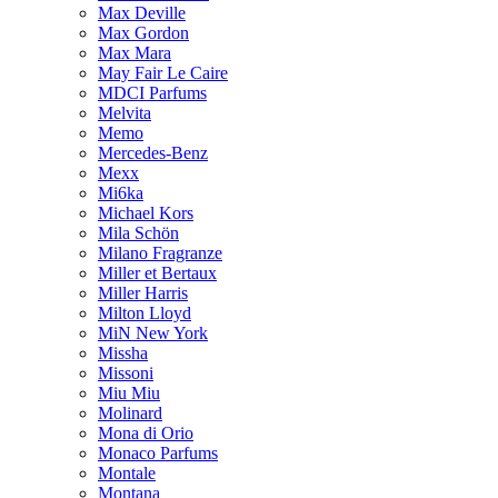
Max Deville
Max Gordon
Max Mara
May Fair Le Caire
MDCI Parfums
Melvita
Memo
Mercedes-Benz
Mexx
Mi6ka
Michael Kors
Mila Schön
Milano Fragranze
Miller et Bertaux
Miller Harris
Milton Lloyd
MiN New York
Missha
Missoni
Miu Miu
Molinard
Mona di Orio
Monaco Parfums
Montale
Montana