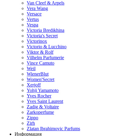
Van Cleef & Arpels
Vera Wang
Versace
Vertus
Vespa
Victoria Bredikhina
Victoria's Secret
Victorinox
Victorio & Lucchino
Viktor & Rolf
Vilhelm Parfumerie
Vince Camuto
Weil
WienerBlut
Women'Secret
Xerjoff
Yohji Yamamoto
Yves Rocher
Yves Saint Laurent
Zadig & Voltaire
Zarkoperfume
Zippo
Zirh
Zlatan Ibrahimovic Parfums
Информация