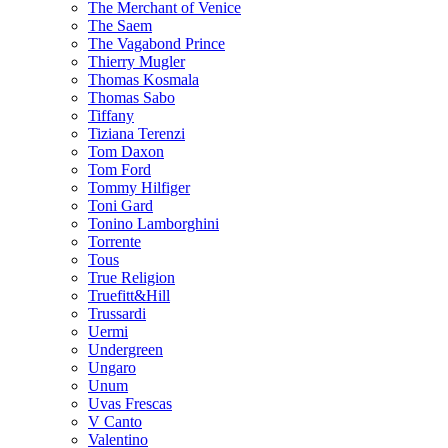
The Merchant of Venice
The Saem
The Vagabond Prince
Thierry Mugler
Thomas Kosmala
Thomas Sabo
Tiffany
Tiziana Terenzi
Tom Daxon
Tom Ford
Tommy Hilfiger
Toni Gard
Tonino Lamborghini
Torrente
Tous
True Religion
Truefitt&Hill
Trussardi
Uermi
Undergreen
Ungaro
Unum
Uvas Frescas
V Canto
Valentino