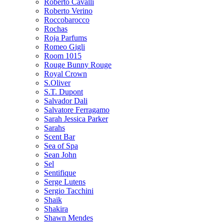
Roberto Cavalli
Roberto Verino
Roccobarocco
Rochas
Roja Parfums
Romeo Gigli
Room 1015
Rouge Bunny Rouge
Royal Crown
S.Oliver
S.T. Dupont
Salvador Dali
Salvatore Ferragamo
Sarah Jessica Parker
Sarahs
Scent Bar
Sea of Spa
Sean John
Sel
Sentifique
Serge Lutens
Sergio Tacchini
Shaik
Shakira
Shawn Mendes