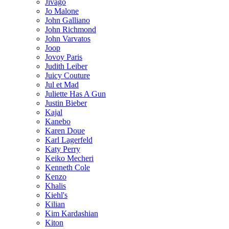
Jivago
Jo Malone
John Galliano
John Richmond
John Varvatos
Joop
Jovoy Paris
Judith Leiber
Juicy Couture
Jul et Mad
Juliette Has A Gun
Justin Bieber
Kajal
Kanebo
Karen Doue
Karl Lagerfeld
Katy Perry
Keiko Mecheri
Kenneth Cole
Kenzo
Khalis
Kiehl's
Kilian
Kim Kardashian
Kiton