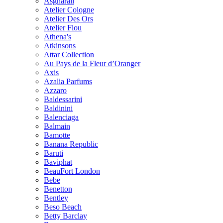
Asgharali
Atelier Cologne
Atelier Des Ors
Atelier Flou
Athena's
Atkinsons
Attar Collection
Au Pays de la Fleur d’Oranger
Axis
Azalia Parfums
Azzaro
Baldessarini
Baldinini
Balenciaga
Balmain
Bamotte
Banana Republic
Baruti
Baviphat
BeauFort London
Bebe
Benetton
Bentley
Beso Beach
Betty Barclay