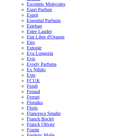
Escentric Molecules
Espri Parfum
Esprit
Essential Parfums
Esteban
Estee Lauder
Etat Libre d'Orange
Etro
Eutopie
Eva Longoria
Evis
Evody Parfums
Ex Nihilo
Exte
FCUK
Fendi
Feraud
Ferrari
Floraiku
Floris
Francesco Smalto
Franck Boclet
Franck Olivier
Frapin
Frederic Malle