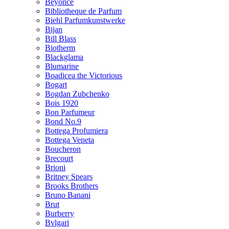
Beyonce
Bibliotheque de Parfum
Biehl Parfumkunstwerke
Bijan
Bill Blass
Biotherm
Blackglama
Blumarine
Boadicea the Victorious
Bogart
Bogdan Zubchenko
Bois 1920
Bon Parfumeur
Bond No.9
Bottega Profumiera
Bottega Veneta
Boucheron
Brecourt
Brioni
Britney Spears
Brooks Brothers
Bruno Banani
Brut
Burberry
Bvlgari