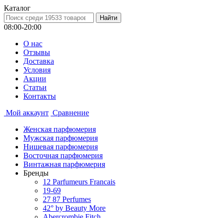
Каталог
08:00-20:00
О нас
Отзывы
Доставка
Условия
Aкции
Статьи
Контакты
Мой аккаунт
Сравнение
Женская парфюмерия
Мужская парфюмерия
Нишевая парфюмерия
Восточная парфюмерия
Винтажная парфюмерия
Бренды
12 Parfumeurs Francais
19-69
27 87 Perfumes
42° by Beauty More
Abercrombie Fitch