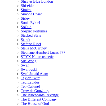
Shay & Blue London
Shiseido
Simimi
Simone Cosac
Sisley
Sonia Rykiel
SoOud
Sospiro Perfumes
Stacked Style
Starck
Stefano Ricci
Stella McCartney
Stephane Humbert Lucas 777
STYX Naturсosmetic
Sue Wong
Swan
Swarovski
Syed Junaid Alam
Taylor Swift
Ted Lapidus
Teo Cabanel
Terry de Gunzburg
The Bluebeards Revenge
The Different Company
The House of Oud