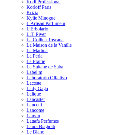
Kodi Professional
Korloff Paris
Krizia
Kylie Minogue
L'Artisan Parfumeur
L'Erbolario
L.T. Piver
La Collina Toscana
La Maison de la Vanille
La Martina
La Perla
La Prairie
La Sultane de Saba
Label.m
Laboratorio Olfattivo
Lacoste
Lady Gaga
Lalique
Lancaster
Lancetti
Lancome
Lanvin
Lattafa Perfumes
Laura Biagiotti
Le Blanc