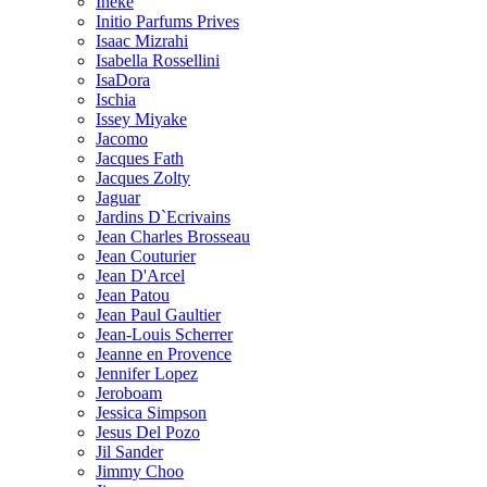
Ineke
Initio Parfums Prives
Isaac Mizrahi
Isabella Rossellini
IsaDora
Ischia
Issey Miyake
Jacomo
Jacques Fath
Jacques Zolty
Jaguar
Jardins D`Ecrivains
Jean Charles Brosseau
Jean Couturier
Jean D'Arcel
Jean Patou
Jean Paul Gaultier
Jean-Louis Scherrer
Jeanne en Provence
Jennifer Lopez
Jeroboam
Jessica Simpson
Jesus Del Pozo
Jil Sander
Jimmy Choo