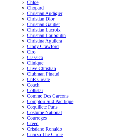
Chloe
Chopard
Christian Audigier
Christian Dior
Christian Gautier
Christian Lacroix
Christian Louboutin
Christina Aguilera
Cindy Crawford
Ciro
Classico
Clinique
Clive Christian
Clubman Pinaud
CnR Create
Coach
Collistar
Comme Des Garcons
Comptoir Sud Pacifique
Coquillete Paris
Costume National
Courreges
Creed
Cristiano Ronaldo
Cuarzo The Circle