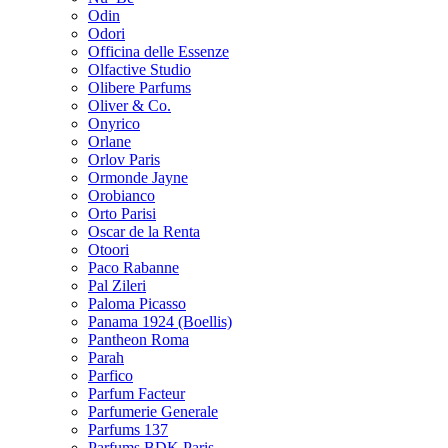
Odin
Odori
Officina delle Essenze
Olfactive Studio
Olibere Parfums
Oliver & Co.
Onyrico
Orlane
Orlov Paris
Ormonde Jayne
Orobianco
Orto Parisi
Oscar de la Renta
Otoori
Paco Rabanne
Pal Zileri
Paloma Picasso
Panama 1924 (Boellis)
Pantheon Roma
Parah
Parfico
Parfum Facteur
Parfumerie Generale
Parfums 137
Parfums BDK Paris