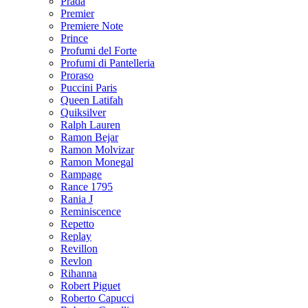
Prada
Premier
Premiere Note
Prince
Profumi del Forte
Profumi di Pantelleria
Proraso
Puccini Paris
Queen Latifah
Quiksilver
Ralph Lauren
Ramon Bejar
Ramon Molvizar
Ramon Monegal
Rampage
Rance 1795
Rania J
Reminiscence
Repetto
Replay
Revillon
Revlon
Rihanna
Robert Piguet
Roberto Capucci