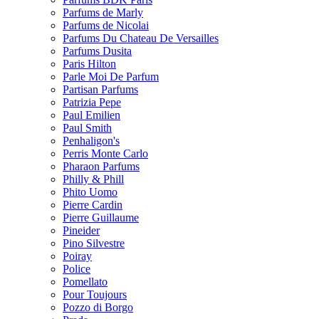
Parfums de Marly
Parfums de Nicolai
Parfums Du Chateau De Versailles
Parfums Dusita
Paris Hilton
Parle Moi De Parfum
Partisan Parfums
Patrizia Pepe
Paul Emilien
Paul Smith
Penhaligon's
Perris Monte Carlo
Pharaon Parfums
Philly & Phill
Phito Uomo
Pierre Cardin
Pierre Guillaume
Pineider
Pino Silvestre
Poiray
Police
Pomellato
Pour Toujours
Pozzo di Borgo