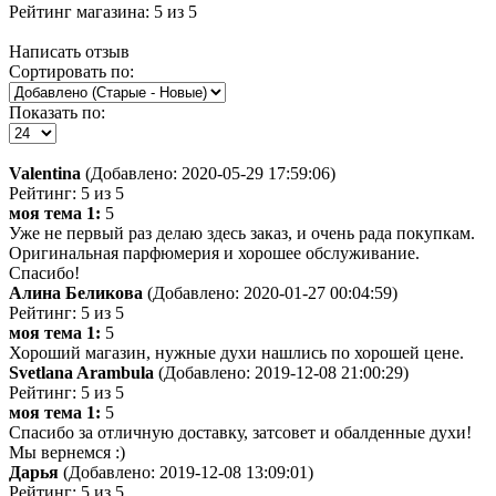
Рейтинг магазина:
5
из
5
Написать отзыв
Сортировать по:
Показать по:
Valentina
(Добавлено: 2020-05-29 17:59:06)
Рейтинг: 5 из 5
моя тема 1:
5
Уже не первый раз делаю здесь заказ, и очень рада покупкам.
Оригинальная парфюмерия и хорошее обслуживание.
Спасибо!
Алина Беликова
(Добавлено: 2020-01-27 00:04:59)
Рейтинг: 5 из 5
моя тема 1:
5
Хороший магазин, нужные духи нашлись по хорошей цене.
Svetlana Arambula
(Добавлено: 2019-12-08 21:00:29)
Рейтинг: 5 из 5
моя тема 1:
5
Спасибо за отличную доставку, затсовет и обалденные духи!
Мы вернемся :)
Дарья
(Добавлено: 2019-12-08 13:09:01)
Рейтинг: 5 из 5