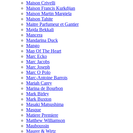
Maison Crivelli
Maison Francis Kurkdjian
Maison Martin Margiela
Maison Tahite
Maitre Parfumeur et Gantier
Majda Bekkali
Mancera
Mandarina Duck
Mango
Map Of The Heart
Marc Ecko
Marc Jacobs
Marc Joseph
Marc O Polo
Marc-Antoine Barrois
Mariah Carey
Marina de Bourbon
Mark Birley
Mark Buxton
Masaki Matsushima
Masque
Matiere Premiere
Matthew Williamson
Mauboussin
Maurer & Wirtz