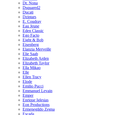
Dr. Nona
Dsquared2
Ducati
Dzintars
E. Coudray
Eau Jeune
Eden Classic
Ego Facto
Eight & Bob
Eisenberg
Elanzia Merveille
Elie Saab
Elizabeth Arden
Elizabeth Taylor
Ella Mikao
Elle
Ellen Tracy
Elode
Emilio Pucci
Emmanuel Levain
Emper
Enrique Iglesias
Eon Productions
Ermenegildo Zegna
Escada