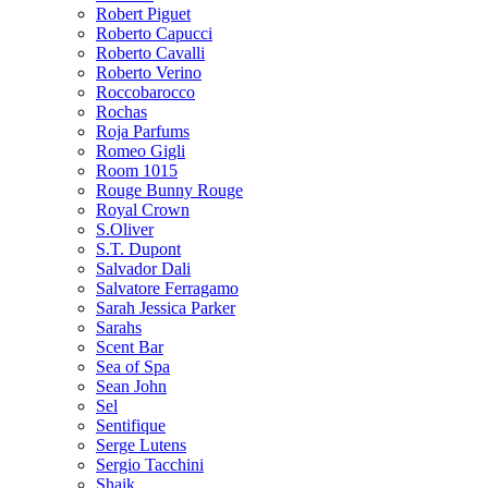
Robert Piguet
Roberto Capucci
Roberto Cavalli
Roberto Verino
Roccobarocco
Rochas
Roja Parfums
Romeo Gigli
Room 1015
Rouge Bunny Rouge
Royal Crown
S.Oliver
S.T. Dupont
Salvador Dali
Salvatore Ferragamo
Sarah Jessica Parker
Sarahs
Scent Bar
Sea of Spa
Sean John
Sel
Sentifique
Serge Lutens
Sergio Tacchini
Shaik