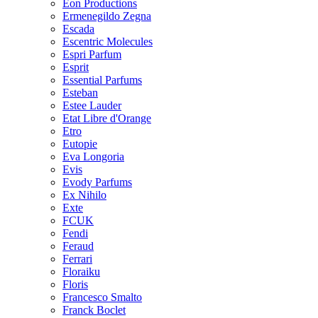
Eon Productions
Ermenegildo Zegna
Escada
Escentric Molecules
Espri Parfum
Esprit
Essential Parfums
Esteban
Estee Lauder
Etat Libre d'Orange
Etro
Eutopie
Eva Longoria
Evis
Evody Parfums
Ex Nihilo
Exte
FCUK
Fendi
Feraud
Ferrari
Floraiku
Floris
Francesco Smalto
Franck Boclet