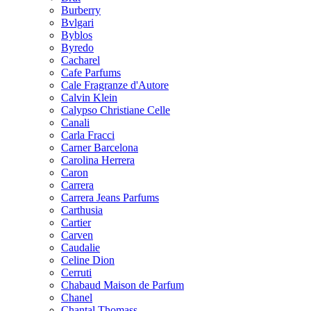
Burberry
Bvlgari
Byblos
Byredo
Cacharel
Cafe Parfums
Cale Fragranze d'Autore
Calvin Klein
Calypso Christiane Celle
Canali
Carla Fracci
Carner Barcelona
Carolina Herrera
Caron
Carrera
Carrera Jeans Parfums
Carthusia
Cartier
Carven
Caudalie
Celine Dion
Cerruti
Chabaud Maison de Parfum
Chanel
Chantal Thomass