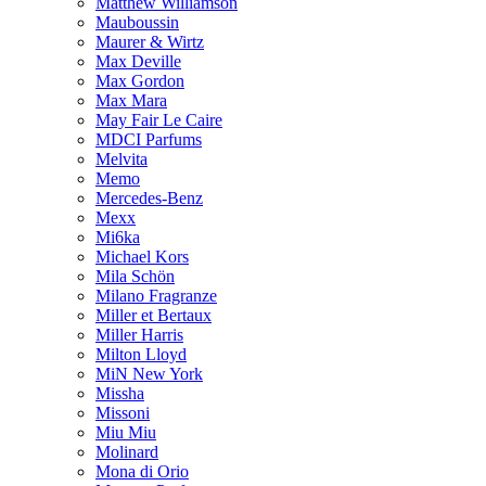
Matthew Williamson
Mauboussin
Maurer & Wirtz
Max Deville
Max Gordon
Max Mara
May Fair Le Caire
MDCI Parfums
Melvita
Memo
Mercedes-Benz
Mexx
Mi6ka
Michael Kors
Mila Schön
Milano Fragranze
Miller et Bertaux
Miller Harris
Milton Lloyd
MiN New York
Missha
Missoni
Miu Miu
Molinard
Mona di Orio