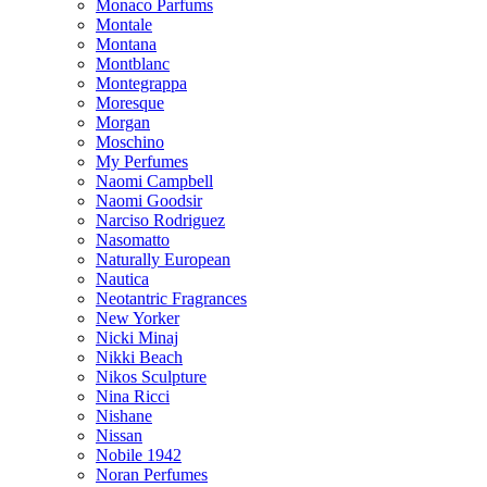
Monaco Parfums
Montale
Montana
Montblanc
Montegrappa
Moresque
Morgan
Moschino
My Perfumes
Naomi Campbell
Naomi Goodsir
Narciso Rodriguez
Nasomatto
Naturally European
Nautica
Neotantric Fragrances
New Yorker
Nicki Minaj
Nikki Beach
Nikos Sculpture
Nina Ricci
Nishane
Nissan
Nobile 1942
Noran Perfumes