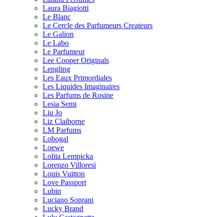
Laura Biagiotti
Le Blanc
Le Cercle des Parfumeurs Createurs
Le Galion
Le Labo
Le Parfumeur
Lee Cooper Originals
Lengling
Les Eaux Primordiales
Les Liquides Imaginaires
Les Parfums de Rosine
Lesia Semi
Liu Jo
Liz Claiborne
LM Parfums
Lobogal
Loewe
Lolita Lempicka
Lorenzo Villoresi
Louis Vuitton
Love Passport
Lubin
Luciano Soprani
Lucky Brand