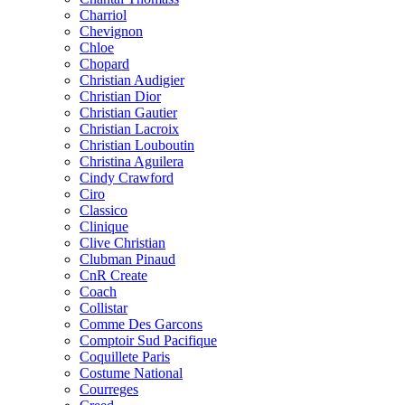
Charriol
Chevignon
Chloe
Chopard
Christian Audigier
Christian Dior
Christian Gautier
Christian Lacroix
Christian Louboutin
Christina Aguilera
Cindy Crawford
Ciro
Classico
Clinique
Clive Christian
Clubman Pinaud
CnR Create
Coach
Collistar
Comme Des Garcons
Comptoir Sud Pacifique
Coquillete Paris
Costume National
Courreges