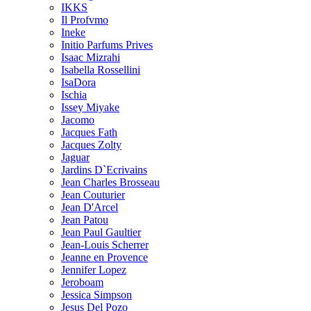
IKKS
Il Profvmo
Ineke
Initio Parfums Prives
Isaac Mizrahi
Isabella Rossellini
IsaDora
Ischia
Issey Miyake
Jacomo
Jacques Fath
Jacques Zolty
Jaguar
Jardins D`Ecrivains
Jean Charles Brosseau
Jean Couturier
Jean D'Arcel
Jean Patou
Jean Paul Gaultier
Jean-Louis Scherrer
Jeanne en Provence
Jennifer Lopez
Jeroboam
Jessica Simpson
Jesus Del Pozo