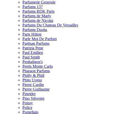
Parfumerie Generale
Parfums 137
Parfums BDK Paris
Parfums de Marly
Parfums de Nicolai
Parfums Du Chateau De Versailles
Parfums Dusita
Paris Hilton
Parle Moi De Parfum
Partisan Parfums
Patrizia Pepe
Paul Emilien
Paul Smith
Penhaligon's
Perris Monte Carlo
Pharaon Parfums
Philly & Phill
Phito Uomo
Pierre Cardin
Pierre Guillaume
Pineider
Pino Silvestre
Poiray
Police
Pomellato