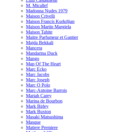
Lulu Castagnette
M. Micallef
Madonna Nudes 1979
Maison Crivelli
Maison Francis Kurkdjian
Maison Martin Margiela
Maison Tahite
Maitre Parfumeur et Gantier
Majda Bekkali
Mancera
Mandarina Duck
Mango
Map Of The Heart
Marc Ecko
Marc Jacobs
Marc Joseph
Marc O Polo
Marc-Antoine Barrois
Mariah Carey
Marina de Bourbon
Mark Birley
Mark Buxton
Masaki Matsushima
Masque
Matiere Premiere