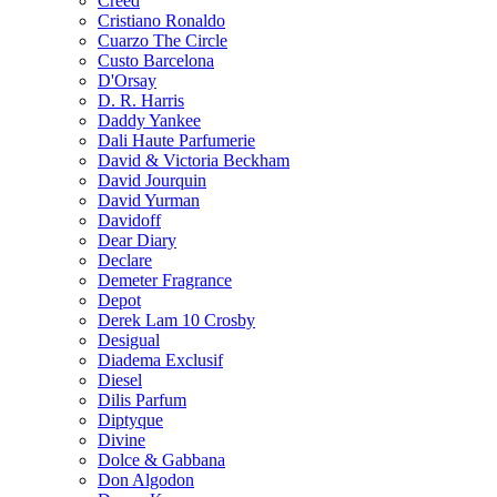
Creed
Cristiano Ronaldo
Cuarzo The Circle
Custo Barcelona
D'Orsay
D. R. Harris
Daddy Yankee
Dali Haute Parfumerie
David & Victoria Beckham
David Jourquin
David Yurman
Davidoff
Dear Diary
Declare
Demeter Fragrance
Depot
Derek Lam 10 Crosby
Desigual
Diadema Exclusif
Diesel
Dilis Parfum
Diptyque
Divine
Dolce & Gabbana
Don Algodon