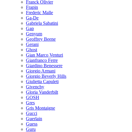
Franck Olivier
Frapin
Frederic Malle
Ga-De
Gabriela Sabatini
Gap
Genyum
Geoffrey Beene
Gerani
Ghost
Gian Marco Venturi
Gianfranco Ferre
Giardino Benessere
Giorgio Armani
Giorgio Beverly Hills
Giulietta Capuleti
Givenchy
Gloria Vanderbilt
GOSH
Gres
Gris Montaigne
Gucci
Guerlain
Guess
Guru