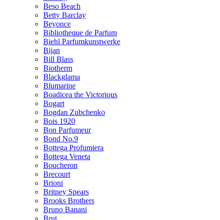
Beso Beach
Betty Barclay
Beyonce
Bibliotheque de Parfum
Biehl Parfumkunstwerke
Bijan
Bill Blass
Biotherm
Blackglama
Blumarine
Boadicea the Victorious
Bogart
Bogdan Zubchenko
Bois 1920
Bon Parfumeur
Bond No.9
Bottega Profumiera
Bottega Veneta
Boucheron
Brecourt
Brioni
Britney Spears
Brooks Brothers
Bruno Banani
Brut