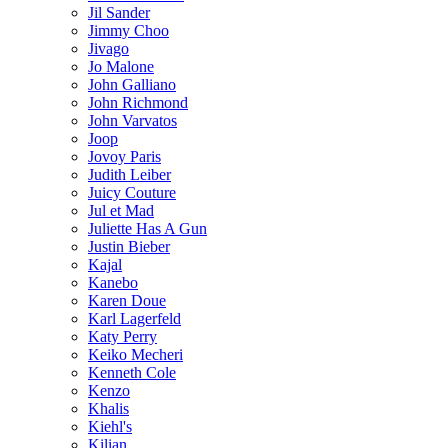
Jil Sander
Jimmy Choo
Jivago
Jo Malone
John Galliano
John Richmond
John Varvatos
Joop
Jovoy Paris
Judith Leiber
Juicy Couture
Jul et Mad
Juliette Has A Gun
Justin Bieber
Kajal
Kanebo
Karen Doue
Karl Lagerfeld
Katy Perry
Keiko Mecheri
Kenneth Cole
Kenzo
Khalis
Kiehl's
Kilian