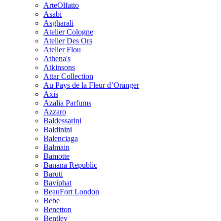
ArteOlfatto
Asabi
Asgharali
Atelier Cologne
Atelier Des Ors
Atelier Flou
Athena's
Atkinsons
Attar Collection
Au Pays de la Fleur d’Oranger
Axis
Azalia Parfums
Azzaro
Baldessarini
Baldinini
Balenciaga
Balmain
Bamotte
Banana Republic
Baruti
Baviphat
BeauFort London
Bebe
Benetton
Bentley