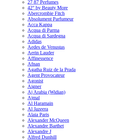
27 87 Perfumes
42° by Beauty More
Abercrombie Fitch
Absolument Parfumeur
Acca Kappa
Acqua di Parma
Acqua di Sardegna
Adidas
Aedes de Venustas
Aerin Lauder
Affinessence
Afnan
Agatha Ruiz de la Prada
Agent Provocateur
Agonist
Aigner
Aj Arabia (Widian)
Ajmal
Al Haramain
Al Jazeera
Alaia Paris
Alexander McQueen
Alexandre Barthet
Alexandre J
Alfred Dunhill