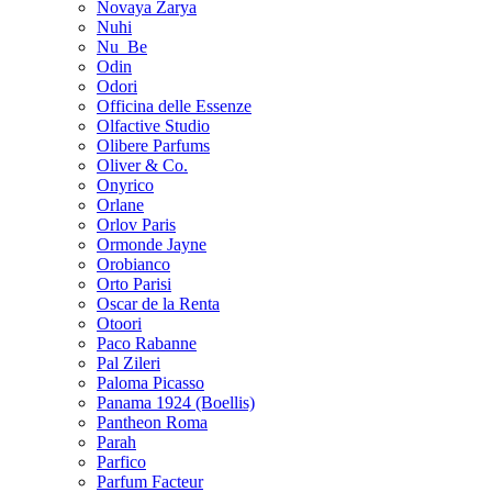
Novaya Zarya
Nuhi
Nu_Be
Odin
Odori
Officina delle Essenze
Olfactive Studio
Olibere Parfums
Oliver & Co.
Onyrico
Orlane
Orlov Paris
Ormonde Jayne
Orobianco
Orto Parisi
Oscar de la Renta
Otoori
Paco Rabanne
Pal Zileri
Paloma Picasso
Panama 1924 (Boellis)
Pantheon Roma
Parah
Parfico
Parfum Facteur