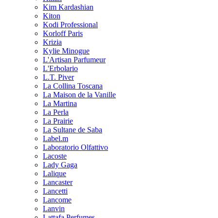
Kim Kardashian
Kiton
Kodi Professional
Korloff Paris
Krizia
Kylie Minogue
L'Artisan Parfumeur
L'Erbolario
L.T. Piver
La Collina Toscana
La Maison de la Vanille
La Martina
La Perla
La Prairie
La Sultane de Saba
Label.m
Laboratorio Olfattivo
Lacoste
Lady Gaga
Lalique
Lancaster
Lancetti
Lancome
Lanvin
Lattafa Perfumes