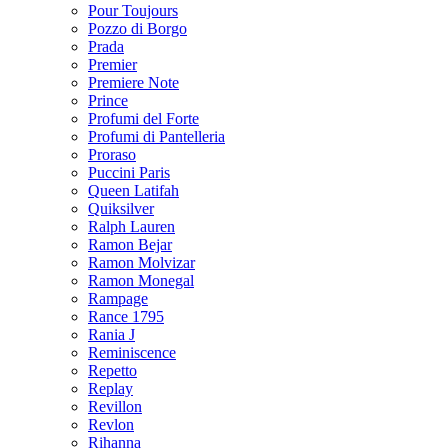
Pour Toujours
Pozzo di Borgo
Prada
Premier
Premiere Note
Prince
Profumi del Forte
Profumi di Pantelleria
Proraso
Puccini Paris
Queen Latifah
Quiksilver
Ralph Lauren
Ramon Bejar
Ramon Molvizar
Ramon Monegal
Rampage
Rance 1795
Rania J
Reminiscence
Repetto
Replay
Revillon
Revlon
Rihanna