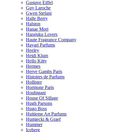
Gustave Eiffel
Guy Laroche
Gwen Stefani
Halle Berry
Halston
Hanae Mori
Harajuku Lovers
Haute Fragrance Company
Hayari Parfums
Heeley
Heidi Klum
Hello Kitty
Hermes
Herve Gambs Paris
Histoires de Parfums
Hollister
Hormone Paris
Houbigant
House Of Sillage
Hugh Parsons
Hugo Boss
Huitieme Art Parfums
Humiecki & Graef
Hummer
Iceberg