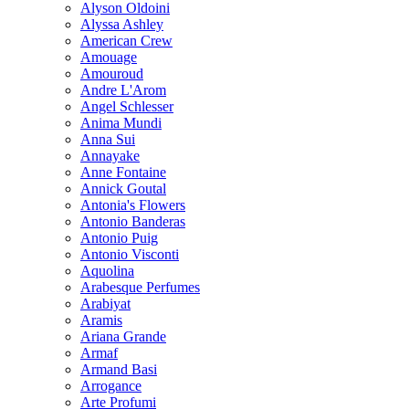
Alyson Oldoini
Alyssa Ashley
American Crew
Amouage
Amouroud
Andre L'Arom
Angel Schlesser
Anima Mundi
Anna Sui
Annayake
Anne Fontaine
Annick Goutal
Antonia's Flowers
Antonio Banderas
Antonio Puig
Antonio Visconti
Aquolina
Arabesque Perfumes
Arabiyat
Aramis
Ariana Grande
Armaf
Armand Basi
Arrogance
Arte Profumi