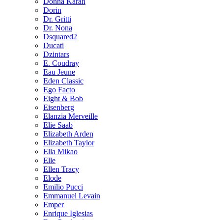
Donna Karan
Dorin
Dr. Gritti
Dr. Nona
Dsquared2
Ducati
Dzintars
E. Coudray
Eau Jeune
Eden Classic
Ego Facto
Eight & Bob
Eisenberg
Elanzia Merveille
Elie Saab
Elizabeth Arden
Elizabeth Taylor
Ella Mikao
Elle
Ellen Tracy
Elode
Emilio Pucci
Emmanuel Levain
Emper
Enrique Iglesias