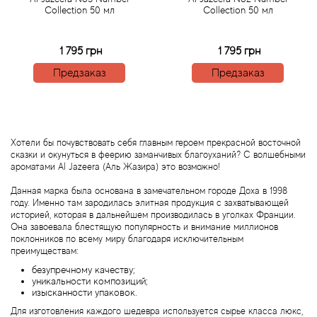
Collection 50 мл
Collection 50 мл
Agonist
1 795 грн
1 795 грн
Aigner
Предзаказ
Предзаказ
Aj Arabia (Widian)
Ajmal
Хотели бы почувствовать себя главным героем прекрасной восточной
сказки и окунуться в феерию заманчивых благоуханий? С волшебными
ароматами Al Jazeera (Аль Жазира) это возможно!
Al Haramain
Данная марка была основана в замечательном городе Доха в 1998
году. Именно там зародилась элитная продукция с захватывающей
Al Jazeera
историей, которая в дальнейшем производилась в уголках Франции.
Она завоевала блестящую популярность и внимание миллионов
поклонников по всему миру благодаря исключительным
Alaia Paris
преимуществам:
безупречному качеству;
Alexander McQueen
уникальности композиций;
изысканности упаковок.
Для изготовления каждого шедевра используется сырье класса люкс,