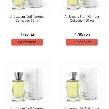
Acqua di Parma
Al Jazeera No5 Number
Al Jazeera No4 Number
Collection 50 мл
Collection 50 мл
Acqua di Sardegna
1 795 грн
1 795 грн
Adidas
Предзаказ
Предзаказ
Aedes de Venustas
Aerin Lauder
Affinessence
Afnan
Agatha Ruiz de la Prada
Agent Provocateur
Al Jazeera No3 Number
Al Jazeera No2 Number