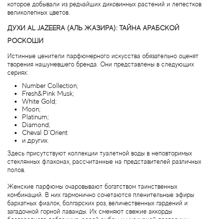
Alexandre Barthet
которое добывали из редчайших диковинных растений и лепестков
великолепных цветов.
Alexandre J
ДУХИ AL JAZEERA (АЛЬ ЖАЗИРА): ТАЙНА АРАБСКОЙ
РОСКОШИ
Alfred Dunhill
Истинные ценители парфюмерного искусства обязательно оценят
творения нашумевшего бренда. Они представлены в следующих
Alyson Oldoini
сериях:
Number Collection;
Fresh&Pink Musk;
Alyssa Ashley
White Gold;
Moon;
Platinum;
American Crew
Diamond;
Cheval D`Orient
и других.
Amouage
Здесь присутствуют коллекции туалетной воды в неповторимых
стеклянных флаконах, рассчитанные на представителей различных
Amouroud
полов.
Женские парфюмы очаровывают богатством таинственных
Andre L'Arom
комбинаций. В них гармонично сочетаются пленительные эфиры
бархатных фиалок, болгарских роз, величественных гардений и
загадочной горной лаванды. Их сменяют свежие аккорды