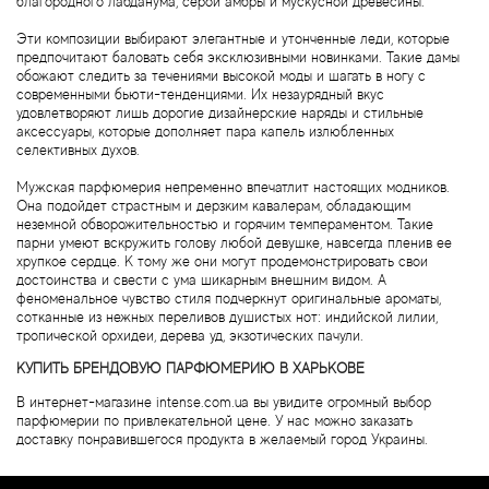
Angel Schlesser
благородного лабданума, серой амбры и мускусной древесины.
Эти композиции выбирают элегантные и утонченные леди, которые
Anima Mundi
предпочитают баловать себя эксклюзивными новинками. Такие дамы
обожают следить за течениями высокой моды и шагать в ногу с
современными бьюти-тенденциями. Их незаурядный вкус
Anna Sui
удовлетворяют лишь дорогие дизайнерские наряды и стильные
аксессуары, которые дополняет пара капель излюбленных
селективных духов.
Annayake
Мужская парфюмерия непременно впечатлит настоящих модников.
Она подойдет страстным и дерзким кавалерам, обладающим
Anne Fontaine
неземной обворожительностью и горячим темпераментом. Такие
парни умеют вскружить голову любой девушке, навсегда пленив ее
хрупкое сердце. К тому же они могут продемонстрировать свои
Annick Goutal
достоинства и свести с ума шикарным внешним видом. А
феноменальное чувство стиля подчеркнут оригинальные ароматы,
сотканные из нежных переливов душистых нот: индийской лилии,
Antonia's Flowers
тропической орхидеи, дерева уд, экзотических пачули.
КУПИТЬ БРЕНДОВУЮ ПАРФЮМЕРИЮ В ХАРЬКОВЕ
Antonio Banderas
В интернет-магазине intense.com.ua вы увидите огромный выбор
парфюмерии по привлекательной цене. У нас можно заказать
Antonio Puig
доставку понравившегося продукта в желаемый город Украины.