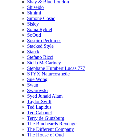
Shay & Blue London
Shiseido
Simimi
Simone Cosac
Sisley
Sonia Rykiel
SoOud
Sospiro Perfumes
Stacked Style
Starck
Stefano Ricci
Stella McCartney
Stephane Humbert Lucas 777
STYX Naturсosmetic
Sue Wong
Swan
Swarovski
Syed Junaid Alam
Taylor Swift
Ted Lapidus
Teo Cabanel
Terry de Gunzburg
The Bluebeards Revenge
The Different Company
The House of Oud