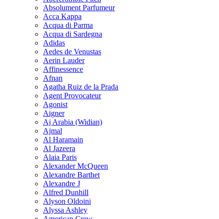
Absolument Parfumeur
Acca Kappa
Acqua di Parma
Acqua di Sardegna
Adidas
Aedes de Venustas
Aerin Lauder
Affinessence
Afnan
Agatha Ruiz de la Prada
Agent Provocateur
Agonist
Aigner
Aj Arabia (Widian)
Ajmal
Al Haramain
Al Jazeera
Alaia Paris
Alexander McQueen
Alexandre Barthet
Alexandre J
Alfred Dunhill
Alyson Oldoini
Alyssa Ashley
American Crew