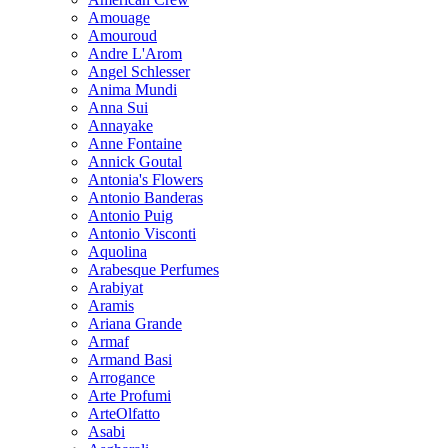
Amouage
Amouroud
Andre L'Arom
Angel Schlesser
Anima Mundi
Anna Sui
Annayake
Anne Fontaine
Annick Goutal
Antonia's Flowers
Antonio Banderas
Antonio Puig
Antonio Visconti
Aquolina
Arabesque Perfumes
Arabiyat
Aramis
Ariana Grande
Armaf
Armand Basi
Arrogance
Arte Profumi
ArteOlfatto
Asabi