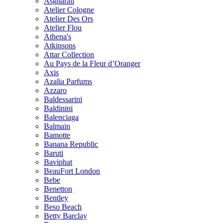
Asgharali
Atelier Cologne
Atelier Des Ors
Atelier Flou
Athena's
Atkinsons
Attar Collection
Au Pays de la Fleur d’Oranger
Axis
Azalia Parfums
Azzaro
Baldessarini
Baldinini
Balenciaga
Balmain
Bamotte
Banana Republic
Baruti
Baviphat
BeauFort London
Bebe
Benetton
Bentley
Beso Beach
Betty Barclay