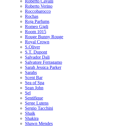
Roberto Cavalli
Roberto Verino
Roccobarocco
Rochas
Roja Parfums
Romeo Gigli
Room 1015
Rouge Bunny Rouge
Royal Crown
S.Oliver
S.T. Dupont
Salvador Dali
Salvatore Ferragamo
Sarah Jessica Parker
Sarahs
Scent Bar
Sea of Spa
Sean John
Sel
Sentifique
Serge Lutens
Sergio Tacchini
Shaik
Shakira
Shawn Mendes