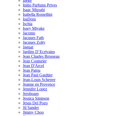
Ineke
Initio Parfums Prives
Isaac Mizrahi
Isabella Rossellini
IsaDora
Ischia
Issey Miyake
Jacomo
Jacques Fath
Jacques Zolty
Jaguar
Jardins D`Ecrivains
Jean Charles Brosseau
Jean Couturier
Jean D'Arcel
Jean Patou
Jean Paul Gaultier
Jean-Louis Scherrer
Jeanne en Provence
Jennifer Lopez
Jeroboam
Jessica Simpson
Jesus Del Pozo
Jil Sander
Jimmy Choo