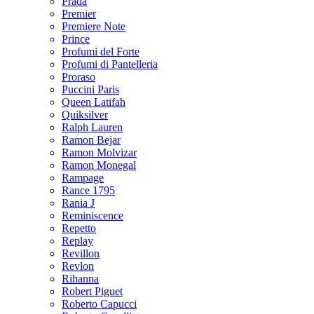
Prada
Premier
Premiere Note
Prince
Profumi del Forte
Profumi di Pantelleria
Proraso
Puccini Paris
Queen Latifah
Quiksilver
Ralph Lauren
Ramon Bejar
Ramon Molvizar
Ramon Monegal
Rampage
Rance 1795
Rania J
Reminiscence
Repetto
Replay
Revillon
Revlon
Rihanna
Robert Piguet
Roberto Capucci