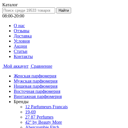
Каталог
08:00-20:00
О нас
Отзывы
Доставка
Условия
Aкции
Статьи
Контакты
Мой аккаунт
Сравнение
Женская парфюмерия
Мужская парфюмерия
Нишевая парфюмерия
Восточная парфюмерия
Винтажная парфюмерия
Бренды
12 Parfumeurs Francais
19-69
27 87 Perfumes
42° by Beauty More
Abercrombie Fitch