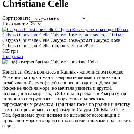
Christiane Celle
Сортировать:
Показывать:
Calypso Christiane Celle Calypso Rose туалетная вода 100 мл
Calypso Christiane Celle Calypso RoseАромат Calypso Rose
Calypso Christiane Celle продолжает линейку..
865 грн
Предзаказ
Кристиан Селль родилась в Каннах - живописном городке
Франции, который манит очаровательными пейзажами и
незабываемой атмосферой вечного праздника. Девушка
искренне любила море, но мечтала увидеть и другой,
неизведанный мир. Так, в 80-х она переехала в Америку, где
полностью погрузилась в творчество и увлеклась
парфюмерным ремеслом. Приятная тоска по родине и детству
все-таки проявилась в парфюмерии Calypso Christiane Celle.
Так, брендовые духи неизменно вызывают ассоциации с
прохладой морского бриза и пьянящими запахами прованских
садов.