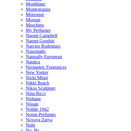
Montblanc
Montegrappa
Moresque
Morgan
Moschino
My Perfumes
Naomi Campbell
Naomi Goodsir
Narciso Rodriguez
Nasomatto
Naturally European
Nautica
Neotantric Fragrances
New Yorker
Nicki Minaj
Nikki Beach
Nikos Sculpture
Nina Ricci
Nishane
Nissan
Nobile 1942
Noran Perfumes
Novaya Zarya
Nuhi
Nu_Be