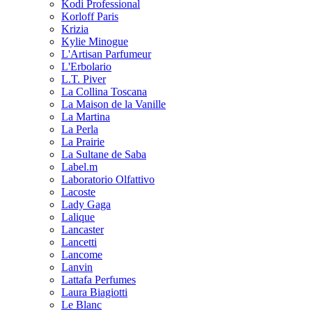
Kodi Professional
Korloff Paris
Krizia
Kylie Minogue
L'Artisan Parfumeur
L'Erbolario
L.T. Piver
La Collina Toscana
La Maison de la Vanille
La Martina
La Perla
La Prairie
La Sultane de Saba
Label.m
Laboratorio Olfattivo
Lacoste
Lady Gaga
Lalique
Lancaster
Lancetti
Lancome
Lanvin
Lattafa Perfumes
Laura Biagiotti
Le Blanc