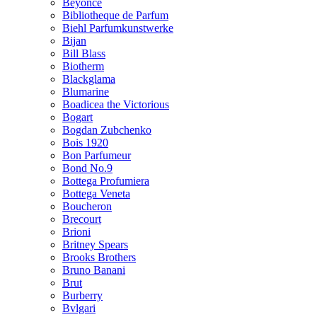
Beyonce
Bibliotheque de Parfum
Biehl Parfumkunstwerke
Bijan
Bill Blass
Biotherm
Blackglama
Blumarine
Boadicea the Victorious
Bogart
Bogdan Zubchenko
Bois 1920
Bon Parfumeur
Bond No.9
Bottega Profumiera
Bottega Veneta
Boucheron
Brecourt
Brioni
Britney Spears
Brooks Brothers
Bruno Banani
Brut
Burberry
Bvlgari