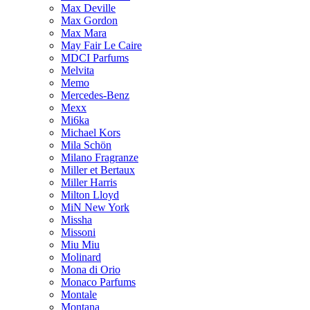
Max Deville
Max Gordon
Max Mara
May Fair Le Caire
MDCI Parfums
Melvita
Memo
Mercedes-Benz
Mexx
Mi6ka
Michael Kors
Mila Schön
Milano Fragranze
Miller et Bertaux
Miller Harris
Milton Lloyd
MiN New York
Missha
Missoni
Miu Miu
Molinard
Mona di Orio
Monaco Parfums
Montale
Montana