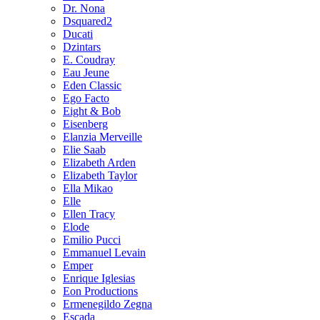
Dr. Nona
Dsquared2
Ducati
Dzintars
E. Coudray
Eau Jeune
Eden Classic
Ego Facto
Eight & Bob
Eisenberg
Elanzia Merveille
Elie Saab
Elizabeth Arden
Elizabeth Taylor
Ella Mikao
Elle
Ellen Tracy
Elode
Emilio Pucci
Emmanuel Levain
Emper
Enrique Iglesias
Eon Productions
Ermenegildo Zegna
Escada