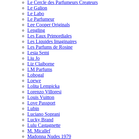
Le Cercle des Parfumeurs Createurs
Le Galion
Le Labo
Le Parfumeur
Lee Cooper Originals
Lengling
Les Eaux Primordiales
Les Liquides Imaginaires
Les Parfums de Rosine
Lesia Semi
Liu Jo
Liz Claiborne
LM Parfums
Lobogal
Loewe
Lolita Lempicka
Lorenzo Villoresi
Louis Vuitton
Love Passport
Lubin
Luciano Soprani
Lucky Brand
Lulu Castagnette
M. Micallef
Madonna Nudes 1979