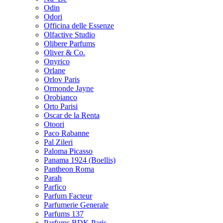
Odin
Odori
Officina delle Essenze
Olfactive Studio
Olibere Parfums
Oliver & Co.
Onyrico
Orlane
Orlov Paris
Ormonde Jayne
Orobianco
Orto Parisi
Oscar de la Renta
Otoori
Paco Rabanne
Pal Zileri
Paloma Picasso
Panama 1924 (Boellis)
Pantheon Roma
Parah
Parfico
Parfum Facteur
Parfumerie Generale
Parfums 137
Parfums BDK Paris