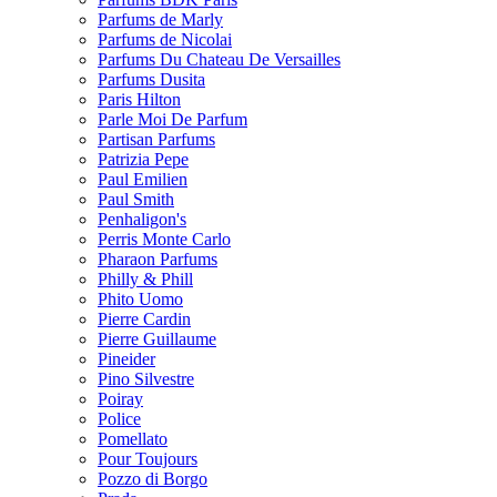
Parfums de Marly
Parfums de Nicolai
Parfums Du Chateau De Versailles
Parfums Dusita
Paris Hilton
Parle Moi De Parfum
Partisan Parfums
Patrizia Pepe
Paul Emilien
Paul Smith
Penhaligon's
Perris Monte Carlo
Pharaon Parfums
Philly & Phill
Phito Uomo
Pierre Cardin
Pierre Guillaume
Pineider
Pino Silvestre
Poiray
Police
Pomellato
Pour Toujours
Pozzo di Borgo