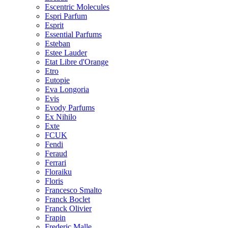
Escentric Molecules
Espri Parfum
Esprit
Essential Parfums
Esteban
Estee Lauder
Etat Libre d'Orange
Etro
Eutopie
Eva Longoria
Evis
Evody Parfums
Ex Nihilo
Exte
FCUK
Fendi
Feraud
Ferrari
Floraiku
Floris
Francesco Smalto
Franck Boclet
Franck Olivier
Frapin
Frederic Malle