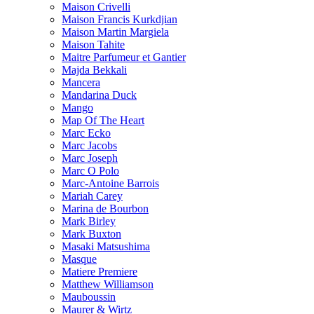
Maison Crivelli
Maison Francis Kurkdjian
Maison Martin Margiela
Maison Tahite
Maitre Parfumeur et Gantier
Majda Bekkali
Mancera
Mandarina Duck
Mango
Map Of The Heart
Marc Ecko
Marc Jacobs
Marc Joseph
Marc O Polo
Marc-Antoine Barrois
Mariah Carey
Marina de Bourbon
Mark Birley
Mark Buxton
Masaki Matsushima
Masque
Matiere Premiere
Matthew Williamson
Mauboussin
Maurer & Wirtz