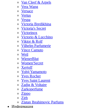
Van Cleef & Arpels
Vera Wang
Versace
Vertus
Vespa
Victoria Bredikhina
Victoria's Secret
Victorinox
Victorio & Lucchino
Viktor & Rolf
Vilhelm Parfumerie
Vince Camuto
Weil
WienerBlut
Women'Secret
Xerjoff
Yohji Yamamoto
Yves Rocher
Yves Saint Laurent
Zadig & Voltaire
Zarkoperfume
Zippo
Zirh
Zlatan Ibrahimovic Parfums
Информация