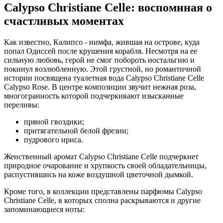
Calypso Christiane Celle: воспоминая о
счастливых моментах
Как известно, Калипсо - нимфа, жившая на острове, куда
попал Одиссей после крушения корабля. Несмотря на ее
сильную любовь, герой не смог побороть ностальгию и
покинул возлюбленную. Этой грустной, но романтичной
истории посвящена туалетная вода Calypso Christiane Celle
Calypso Rose. В центре композиции звучит нежная роза,
многогранность которой подчеркивают изысканные
переливы:
пряной гвоздики;
притягательной белой фрезии;
пудрового ириса.
Женственный аромат Calypso Christiane Celle подчеркнет
природное очарование и хрупкость своей обладательницы,
распустившись на коже воздушной цветочной дымкой.
Кроме того, в коллекции представлены парфюмы Calypso
Christiane Celle, в которых сполна раскрываются и другие
запоминающиеся ноты: