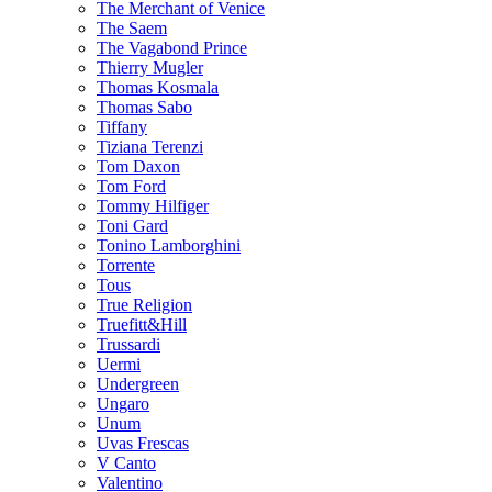
The Merchant of Venice
The Saem
The Vagabond Prince
Thierry Mugler
Thomas Kosmala
Thomas Sabo
Tiffany
Tiziana Terenzi
Tom Daxon
Tom Ford
Tommy Hilfiger
Toni Gard
Tonino Lamborghini
Torrente
Tous
True Religion
Truefitt&Hill
Trussardi
Uermi
Undergreen
Ungaro
Unum
Uvas Frescas
V Canto
Valentino