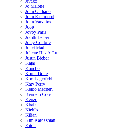
Jivago
Jo Malone
John Galliano
John Richmond
John Varvatos
Joop
Jovoy Paris
Judith Leiber
Juicy Couture
Jul et Mad
Juliette Has A Gun
Justin Bieber
Kajal
Kanebo
Karen Doue
Karl Lagerfeld
Katy Perry
Keiko Mecheri
Kenneth Cole
Kenzo
Khalis
Kiehl's
Kilian
Kim Kardashian
Kiton