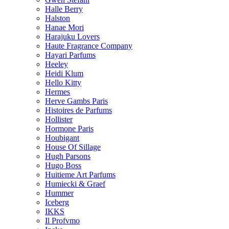
Halle Berry
Halston
Hanae Mori
Harajuku Lovers
Haute Fragrance Company
Hayari Parfums
Heeley
Heidi Klum
Hello Kitty
Hermes
Herve Gambs Paris
Histoires de Parfums
Hollister
Hormone Paris
Houbigant
House Of Sillage
Hugh Parsons
Hugo Boss
Huitieme Art Parfums
Humiecki & Graef
Hummer
Iceberg
IKKS
Il Profvmo