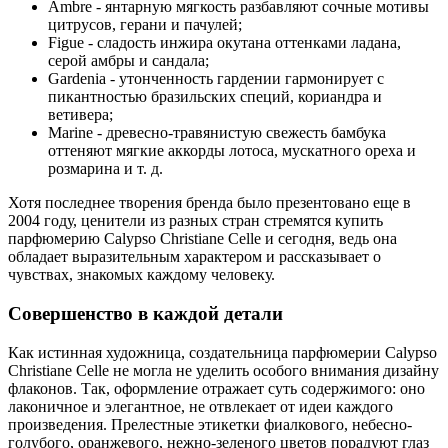
Ambre - янтарную мягкость разбавляют сочные мотивы
цитрусов, герани и пачулей;
Figue - сладость инжира окутана оттенками ладана,
серой амбры и сандала;
Gardenia - утонченность гардении гармонирует с
пикантностью бразильских специй, кориандра и
ветивера;
Marine - древесно-травянистую свежесть бамбука
оттеняют мягкие аккорды лотоса, мускатного ореха и
розмарина и т. д.
Хотя последнее творения бренда было презентовано еще в
2004 году, ценители из разных стран стремятся купить
парфюмерию Calypso Christiane Celle и сегодня, ведь она
обладает выразительным характером и рассказывает о
чувствах, знакомых каждому человеку.
Совершенство в каждой детали
Как истинная художница, создательница парфюмерии Calypso
Christiane Celle не могла не уделить особого внимания дизайну
флаконов. Так, оформление отражает суть содержимого: оно
лаконичное и элегантное, не отвлекает от идеи каждого
произведения. Прелестные этикетки фиалкового, небесно-
голубого, оранжевого, нежно-зеленого цветов порадуют глаз