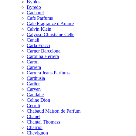
Byblos
Byredo
Cacharel
Cafe Parfums
Cale Fragranze d'Autore
Calvin Klein
Calypso Christiane Celle
Canali
Carla Fracci
Carner Barcelona
Carolina Herrera
Caron
Carrera
Carrera Jeans Parfums
Carthusia
Cartier
Carven
Caudalie
Celine Dion
Cerruti
Chabaud Maison de Parfum
Chanel
Chantal Thomass
Charriol
Chevignon