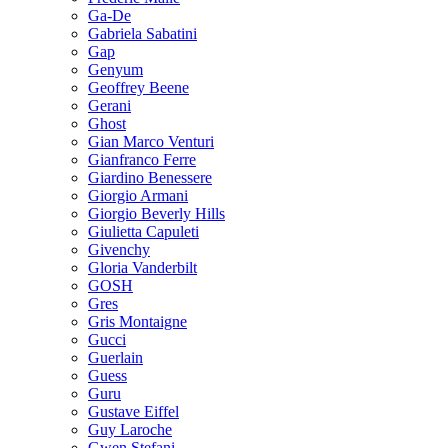
Ga-De
Gabriela Sabatini
Gap
Genyum
Geoffrey Beene
Gerani
Ghost
Gian Marco Venturi
Gianfranco Ferre
Giardino Benessere
Giorgio Armani
Giorgio Beverly Hills
Giulietta Capuleti
Givenchy
Gloria Vanderbilt
GOSH
Gres
Gris Montaigne
Gucci
Guerlain
Guess
Guru
Gustave Eiffel
Guy Laroche
Gwen Stefani