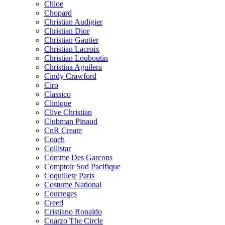
Chloe
Chopard
Christian Audigier
Christian Dior
Christian Gautier
Christian Lacroix
Christian Louboutin
Christina Aguilera
Cindy Crawford
Ciro
Classico
Clinique
Clive Christian
Clubman Pinaud
CnR Create
Coach
Collistar
Comme Des Garcons
Comptoir Sud Pacifique
Coquillete Paris
Costume National
Courreges
Creed
Cristiano Ronaldo
Cuarzo The Circle