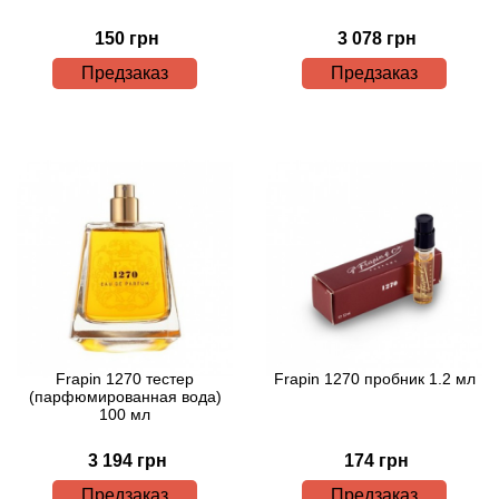
Bamotte
150 грн
3 078 грн
Banana Republic
Предзаказ
Предзаказ
Baruti
Baviphat
BeauFort London
Bebe
Benetton
Frapin 1270 тестер
Frapin 1270 пробник 1.2 мл
(парфюмированная вода)
Bentley
100 мл
Beso Beach
3 194 грн
174 грн
Предзаказ
Предзаказ