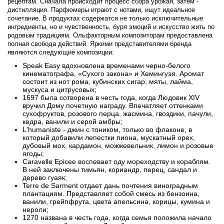
рецептам. Сначала происходит процесс сбора урожая, затем -
Byredo
дистилляция. Парфюмеры играют с нотами, ищут идеальное
сочетание. В продуктах содержатся не только исключительные
ингредиенты, но и чувственность, буря эмоций и искусство жить по
Cacharel
родовым традициям. Ольфакторным композиторам предоставлена
полная свобода действий. Яркими представителями бренда
являются следующие композиции:
Cafe Parfums
Speak Easy вдохновлена временами черно-белого
кинематографа, «Сухого закона» и Хемингуэя. Аромат
состоит из нот рома, кубинских сигар, мяты, лайма,
Cale Fragranze d'Autore
мускуса и цитрусовых;
1697 была сотворена в честь года, когда Людовик ХIV
вручил Дому почетную награду. Впечатляет оттенками
Calvin Klein
сухофруктов, розового перца, жасмина, гвоздики, пачули,
кедра, ванили и серой амбры;
L'humaniste - джин с тоником, только во флаконе, в
Calypso Christiane Celle
который добавили лепестки пиона, мускатный орех,
дубовый мох, кардамон, можжевельник, лимон и розовые
ягоды;
Canali
Caravelle Epicee воспевает оду мореходству и кораблям.
В ней заключены тимьян, кориандр, перец, сандал и
дерево гуаяк;
Carla Fracci
Terre de Sarment отдает дань почтения виноградным
плантациям. Представляет собой смесь из бензоина,
ванили, грейпфрута, цвета апельсина, корицы, кумина и
Carner Barcelona
нероли;
1270 названа в честь года, когда семья положила начало