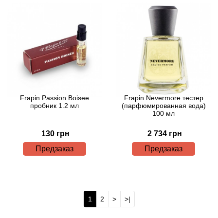
Boadicea the Victorious
Bogart
Bogdan Zubchenko
Bois 1920
Frapin Passion Boisee
Frapin Nevermore тестер
Bon Parfumeur
пробник 1.2 мл
(парфюмированная вода)
100 мл
Bond No.9
130 грн
2 734 грн
Предзаказ
Предзаказ
Bottega Profumiera
Bottega Veneta
1
2
>
>|
Boucheron