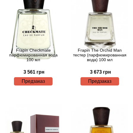
Antonio Visconti
Aquolina
Arabesque Perfumes
Arabiyat
Frapin Checkmate
Frapin The Orchid Man
парфюмированная вода
тестер (парфюмированная
100 мл
вода) 100 мл
Aramis
3 561 грн
3 673 грн
Ariana Grande
Предзаказ
Предзаказ
Armaf
Armand Basi
Arrogance