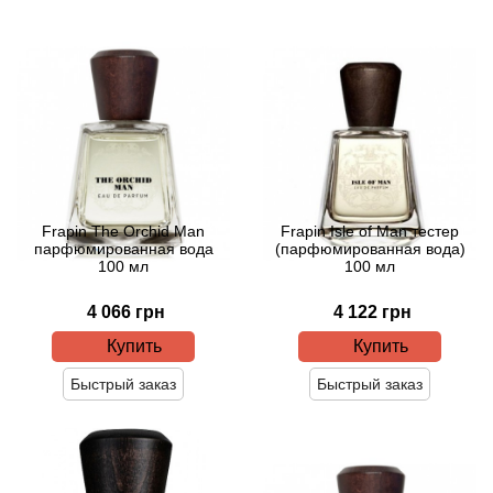
Angel Schlesser
Anima Mundi
Anna Sui
Annayake
Anne Fontaine
Frapin The Orchid Man
Frapin Isle of Man тестер
парфюмированная вода
(парфюмированная вода)
100 мл
100 мл
Annick Goutal
4 066 грн
4 122 грн
Antonia's Flowers
Купить
Купить
Быстрый заказ
Быстрый заказ
Antonio Banderas
Antonio Puig