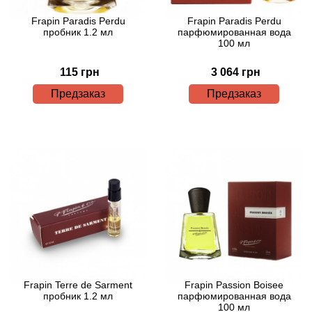
Attar Collection
Frapin Paradis Perdu
Frapin Paradis Perdu
пробник 1.2 мл
парфюмированная вода
Au Pays de la Fleur d’Oranger
100 мл
115 грн
3 064 грн
Axis
Предзаказ
Предзаказ
Azalia Parfums
Azzaro
Baldessarini
Baldinini
Balenciaga
Balmain
Frapin Terre de Sarment
Frapin Passion Boisee
пробник 1.2 мл
парфюмированная вода
100 мл