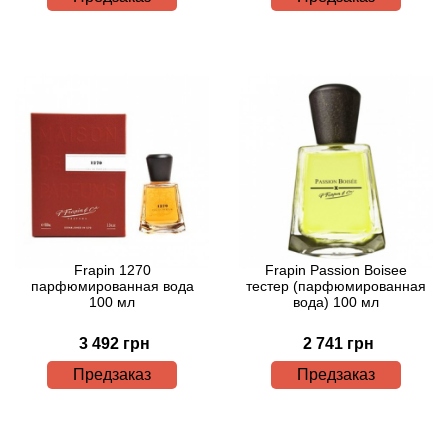
Betty Barclay
Beyonce
Bibliotheque de Parfum
Biehl Parfumkunstwerke
Bijan
Bill Blass
Frapin 1270
Frapin Passion Boisee
парфюмированная вода
тестер (парфюмированная
100 мл
вода) 100 мл
Biotherm
3 492 грн
2 741 грн
Blackglama
Предзаказ
Предзаказ
Blumarine