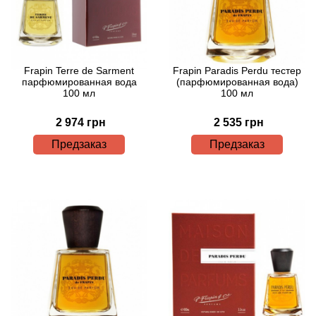
Arte Profumi
ArteOlfatto
Frapin Terre de Sarment
Frapin Paradis Perdu тестер
Asabi
парфюмированная вода
(парфюмированная вода)
100 мл
100 мл
Asgharali
2 974 грн
2 535 грн
Предзаказ
Предзаказ
Atelier Cologne
Atelier Des Ors
Atelier Flou
Athena's
Atkinsons