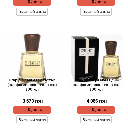
Alexandre Barthet
Купить
Купить
Быстрый заказ
Быстрый заказ
Alexandre J
Alfred Dunhill
Alyson Oldoini
Alyssa Ashley
American Crew
Frapin Speakeasy тестер
Frapin Speakeasy
(парфюмированная вода)
парфюмированная вода
Amouage
100 мл
100 мл
Amouroud
3 673 грн
4 066 грн
Купить
Купить
Andre L'Arom
Быстрый заказ
Быстрый заказ