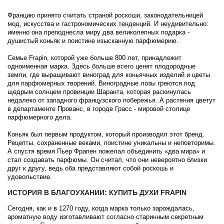
Brecourt
Францию принято считать страной роскоши, законодательницей
мод, искусства и гастрономических тенденций. И неудивительно:
Brioni
именно она преподнесла миру два великолепных подарка -
душистый коньяк и поистине изысканную парфюмерию.
Britney Spears
Семье Frapin, которой уже больше 800 лет, принадлежит
одноименная марка. Здесь больше всего ценят плодородные
земли, где выращивают виноград для коньячных изделий и цветы
Brooks Brothers
для парфюмерных творений. Виноградные лозы греются под
щедрым солнцем провинции Шаранта, которая раскинулась
недалеко от западного французского побережья. А растения цветут
Bruno Banani
в департаменте Прованс, в городе Грасс - мировой столице
парфюмерного дела.
Brut
Коньяк был первым продуктом, который производил этот бренд.
Рецепты, сохраненные веками, поистине уникальны и неповторимы.
А спустя время Пьер Фрапен пожелал объединить «два мира» и
Burberry
стал создавать парфюмы. Он считал, что они невероятно близки
друг к другу, ведь оба представляют собой роскошь и
удовольствие.
Bvlgari
ИСТОРИЯ В БЛАГОУХАНИИ: КУПИТЬ ДУХИ FRAPIN
Byblos
Сегодня, как и в 1270 году, когда марка только зарождалась,
ароматную воду изготавливают согласно старинным секретным