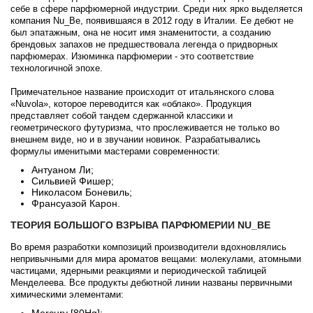
себе в сфере парфюмерной индустрии. Среди них ярко выделяется
компания Nu_Be, появившаяся в 2012 году в Италии. Ее дебют не
был эпатажным, она не носит имя знаменитости, а созданию
брендовых запахов не предшествовала легенда о придворных
парфюмерах. Изюминка парфюмерии - это соответствие
технологичной эпохе.
Примечательное название происходит от итальянского слова
«Nuvola», которое переводится как «облако». Продукция
представляет собой тандем сдержанной классики и
геометрического футуризма, что прослеживается не только во
внешнем виде, но и в звучании новинок. Разрабатывались
формулы именитыми мастерами современности:
Антуаном Ли;
Сильвией Фишер;
Николасом Боневиль;
Франсуазой Карон.
ТЕОРИЯ БОЛЬШОГО ВЗРЫВА ПАРФЮМЕРИИ NU_BE
Во время разработки композиций производители вдохновлялись
непривычными для мира ароматов вещами: молекулами, атомными
частицами, ядерными реакциями и периодической таблицей
Менделеева. Все продукты дебютной линии названы первичными
химическими элементами:
Mercury [80Hg];