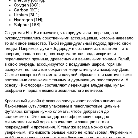
Oxygen [8O];
Carbon [6C];
Lithium [3Li];
Hydrogen [1H];
Sulphur [16S].
Создатели Ню_Би отмечают, что придумывая творения, они
руководствовались собственными ассоциациями, которые навевало
то или иное вещество. Такой индивидуальный подход принес свои
плоды. Например, духи «Водород» в сознании изготовителя - это
энергия, начало всего, поэтому туалетная вода искрится и
переливается пряными, древесными и ванильными тонами. Гелий,
в свою очередь, ассоциируется с воздушным шаром, горячим
воздухом, но при этом сохраняет медитативную атмосферу Дзен.
Свежие конкреты бергамота и пачулей обрамляются мистическими
восточными оттенками с томным и дурманящим послевкусием. А
основу «Кислорода» составляют леденящие альдегиды, купаж
шафрана и перца и немного землянистого ветивера.
Креативный дизайн флаконов заслуживает особого внимания.
Лаконичные бутылочки упакованы в пенопластовые цельные
футляры, которые нужно сломать, чтобы добраться до
содержимого. Это нестандартное оформление передает
минималистичный характер изделия и защищает его от
повреждений и протекания. К тому же всегда можно быть
уверенным, что емкость раньше никто не использовал. Фирменный
лейбл выгравирован кислотными буквами на упаковке, по цвету