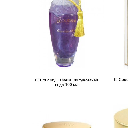
E. Coud
E. Coudray Camelia Iris туалетная
вода 100 мл
1 519 грн
Предзаказ