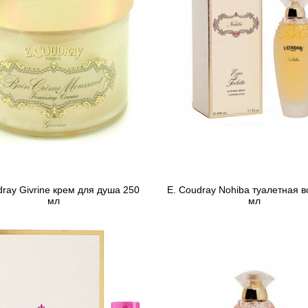
dray Givrine крем для душа 250
E. Coudray Nohiba туалетная в
мл
мл
1 100 грн
1 604 грн
Предзаказ
Предзаказ