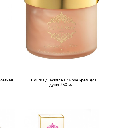
алетная
E. Coudray Jacinthe Et Rose крем для
душа 250 мл
1 174 грн
Предзаказ