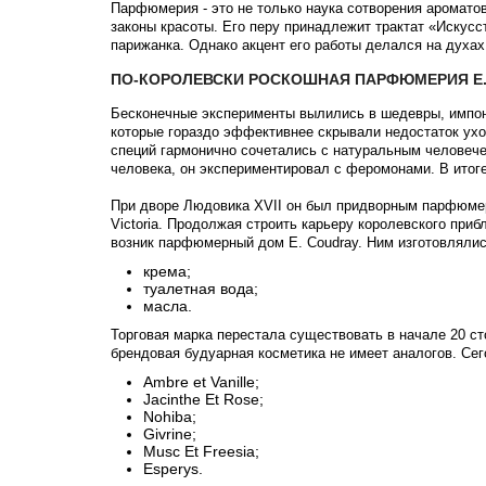
Парфюмерия - это не только наука сотворения ароматов
законы красоты. Его перу принадлежит трактат «Искусс
парижанка. Однако акцент его работы делался на духах
ПО-КОРОЛЕВСКИ РОСКОШНАЯ ПАРФЮМЕРИЯ E.
Бесконечные эксперименты вылились в шедевры, импон
которые гораздо эффективнее скрывали недостаток ухо
специй гармонично сочетались с натуральным человече
человека, он экспериментировал с феромонами. В итоге
При дворе Людовика XVII он был придворным парфюмеро
Victoria. Продолжая строить карьеру королевского при
возник парфюмерный дом E. Coudray. Ним изготовляли
крема;
туалетная вода;
масла.
Торговая марка перестала существовать в начале 20 ст
брендовая будуарная косметика не имеет аналогов. Се
Ambre et Vanille;
Jacinthe Et Rose;
Nohiba;
Givrine;
Musc Et Freesia;
Esperys.