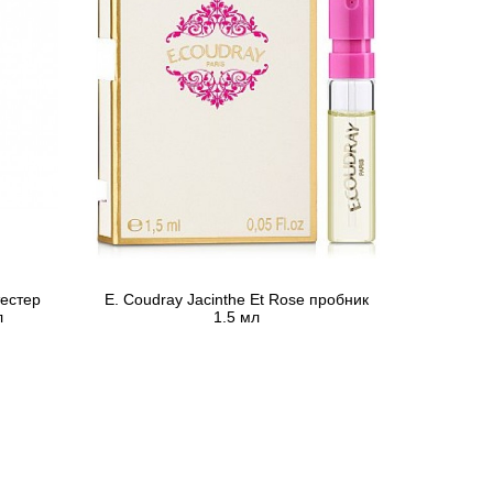
тестер
E. Coudray Jacinthe Et Rose пробник
л
1.5 мл
120 грн
Предзаказ