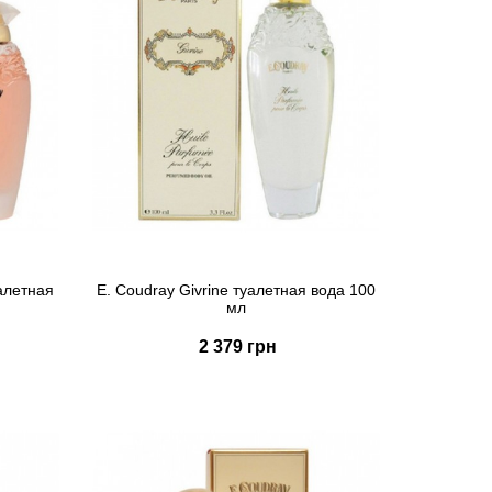
уалетная
E. Coudray Givrine туалетная вода 100
мл
2 379 грн
Купить
Быстрый заказ