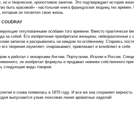
, но и творческое, кропотливое занятие. Это подтверждает история жиз
тво быть красивой» - настольная книга французских модниц тех времен. 
, которым он посвятил свою жизнь.
 COUDRAY
ирующие титулованными особами того времени. Вместо практически бе
да за собой. Его изобретения приобретали женщины, небезразличные к с
ским запахом и раскрывались на каждом по-особенному. Стараясь пост
 его творения изумляют, очаровывают, привлекают и влюбляют в себя.
м и работал с монархами Англии, Португалии, Италии и России. Специ
ближенного, он изобретал формулы и продавал новинки собственного приг
сь следующие виды товаров:
олетия и снова появилась в 1970 году. И все же она сохраняет верност
годня выпускается узкая люксовая линия ароматных изделий: