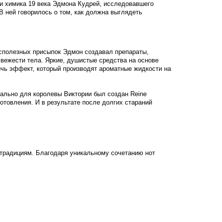
ни химика 19 века Эдмона Кудрей, исследовавшего
В ней говорилось о том, как должна выглядеть
сполезных присыпок Эдмон создавал препараты,
вежести тела. Яркие, душистые средства на основе
ичь эффект, который производят ароматные жидкости на
ально для королевы Виктории был создан Reine
отовления. И в результате после долгих стараний
ь традициям. Благодаря уникальному сочетанию нот