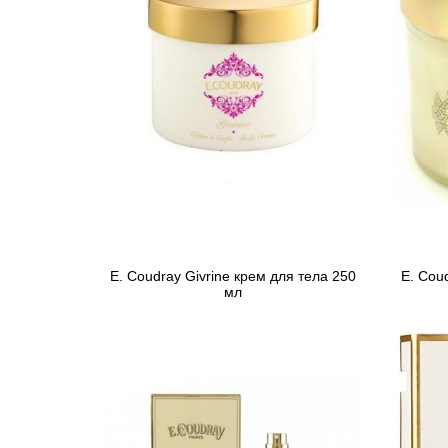
E. Coudray Givrine крем для тела 250
E. Cou
мл
193 грн
Предзаказ