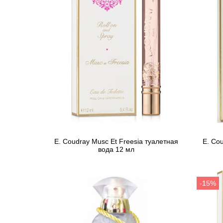
E. Coudray Musc Et Freesia туалетная
E. Cou
вода 12 мл
617 грн
Предзаказ
-15%