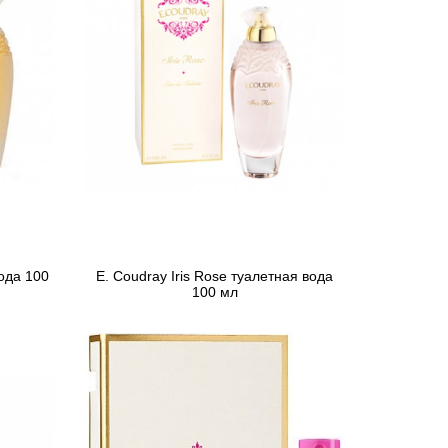
ода 100
E. Coudray Iris Rose туалетная вода
100 мл
2 296 грн
Предзаказ