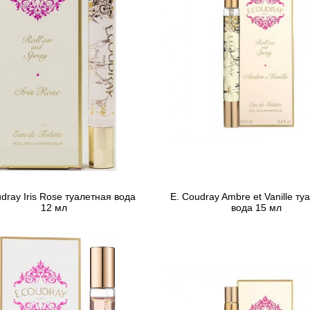
dray Iris Rose туалетная вода
E. Coudray Ambre et Vanille ту
12 мл
вода 15 мл
617 грн
525 грн
Предзаказ
Предзаказ