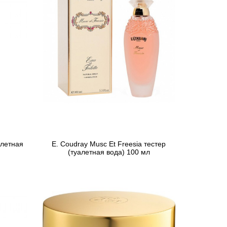
алетная
E. Coudray Musc Et Freesia тестер
(туалетная вода) 100 мл
2 044 грн
Предзаказ