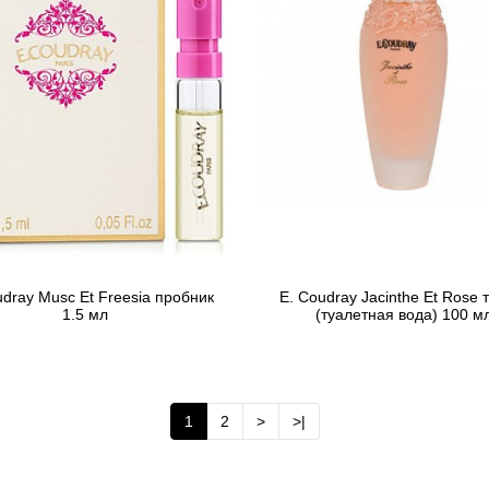
udray Musc Et Freesia пробник
E. Coudray Jacinthe Et Rose 
1.5 мл
(туалетная вода) 100 м
75 грн
1 834 грн
Предзаказ
Предзаказ
1
2
>
>|