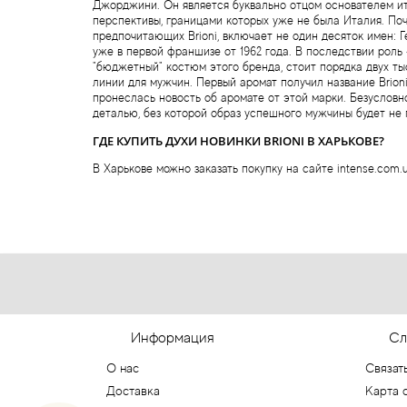
Джорджини. Он является буквально отцом основателем и
перспективы, границами которых уже не была Италия. Поч
предпочитающих Brioni, включает не один десяток имен: 
уже в первой франшизе от 1962 года. В последствии роль
"бюджетный" костюм этого бренда, стоит порядка двух ты
линии для мужчин. Первый аромат получил название Brioni
пронеслась новость об аромате от этой марки. Безусловно,
деталью, без которой образ успешного мужчины будет не 
ГДЕ КУПИТЬ ДУХИ НОВИНКИ BRIONI В ХАРЬКОВЕ?
В Харькове можно заказать покупку на сайте intense.com.
Информация
Сл
О нас
Связат
Доставка
Карта 