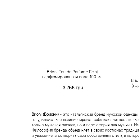
Brioni Eau de Parfume Eclat
парфюмированная вода 100 мл
Brio
(па
3 266 грн
Купить
Быстрый заказ
Brioni (Бриони)
- это итальянский бренд мужской одежды. 
году, изначально позиционировал себя как элитное ателье
только мужская одежда, но и парфюмерия для мужчин. Имя
Философия бренда объединяет в своих костюмах традицио
и уважение, а сотворить свой собственный стиль, в кото