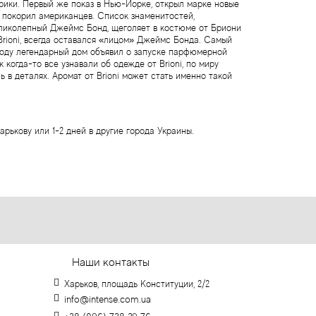
ики. Первый же показ в Нью-Йорке, открыл марке новые
а покорил американцев. Список знаменитостей,
великолепный Джеймс Бонд, щеголяет в костюме от Бриони
Brioni, всегда оставался «лицом» Джеймс Бонда. Самый
9 году легендарный дом объявил о запуске парфюмерной
когда-то все узнавали об одежде от Brioni, по миру
ь в деталях. Аромат от Brioni может стать именно такой
арькову или 1-2 дней в другие города Украины.
Наши контакты
Харьков, площадь Конституции, 2/2
info@intense.com.ua