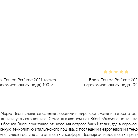
ni Eau de Parfume 2021 тестер
Brioni Eau de Parfume 202
рфюмированная вода) 100 мл
парфюмированная вода 100
3 044 грн
3 266 грн
Предзаказ
Предзаказ
Марка Brioni славится самыми дорогими в мире костюмами и авторитетом 
 индивидуального пошива. Сегодня в костюмы от Brioni облачена не только
 бренда Brioni произошло от названия острова близ Италии, где в сороков
нную технологию итальянского пошива, с последними европейскими тенденц
ром слились воедино элегантность и комфорт. Всемирная известность, приш