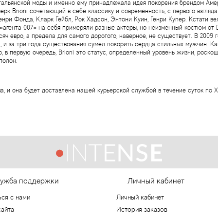
тальянской моды и именно ему принадлежала идея покорения брендом Амер
ерк Brioni сочетающий в себе классику и современность, с первого взгляд
Генри Фонда, Кларк Гейбл, Рок Хадсон, Энтони Куин, Генри Купер. Кстати 
 «агента 007» на себя примеряли разные актеры, но неизменный костюм от 
сяч евро, а предела для самого дорогого, наверное, не существует. В 200
, и за три года существования сумел покорить сердца стильных мужчин. Как 
 в первую очередь, Brioni это статус, определенный уровень жизни, роскош
полон.
ua, и она будет доставлена нашей курьерской службой в течение суток по Х
ужба поддержки
Личный кабинет
ься с нами
Личный кабинет
сайта
История заказов