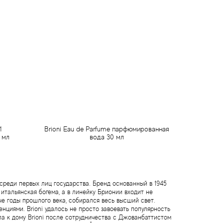
1
Brioni Eau de Parfume парфюмированная
 мл
вода 30 мл
1 578 грн
Предзаказ
среди первых лиц государства. Бренд основанный в 1945
 итальянская богема, а в линейку Брионии входит не
ые годы прошлого века, собирался весь высший свет.
иями. Brioni удалось не просто завоевать популярность
ла к дому Brioni после сотрудничества с Джованбаттистом