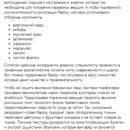
воплощением хорошего настроения и энергии, которая так
Boadicea the Victorious
необходима для покорения карьерных вершин. А чтобы подчеркнуть
исключительность композиции Replay, мастера использовали
отборные компоненты:
Bogart
виргинский кедр;
имбирь;
Bogdan Zubchenko
мускатный орех;
артемизию;
кардамон;
Bois 1920
маракуйю;
пачули;
листья фиалки.
Bon Parfumeur
Сплетая чудесные ингредиенты воедино, специалисты привнесли в
привычные ароматические сюжеты нотку современности и шарма.
Вот почему парфюмерия Replay так популярна в кругу личностей,
Bond No.9
которые ценят качество и привлекательность.
Чтобы не лишить внимания прекрасных леди, мастера-парфюмеры
Bottega Profumiera
произвели великолепные серии парфюмов, в которые сложно не
влюбиться. Предугадывая пожелания девушек продлить звучание
роскошных гамм, технологи фирмы презентовали линию
Bottega Veneta
парфюмированных средств по уходу за телом. Так, уникальный
дезодорант-спрей Replay порадует свою обладательницу тонким
переливом цветочных и фруктовых аккордов и не оставит следов на
Boucheron
тканях. Пахучие текстуры раскроются на коже потрясающим букетом
и окутают душистыми объятьями, которые вам вряд ли захочется