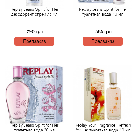
Attar Collection
Replay Jeans Spirit for Her
Replay Jeans Spirit for Her
дезодорант спрей 75 мл
туалетная вода 40 мл
Au Pays de la Fleur d’Oranger
290 грн
585 грн
Axis
Предзаказ
Предзаказ
Azalia Parfums
Azzaro
Baldessarini
Baldinini
Balenciaga
Balmain
Replay Jeans Spirit for Her
Replay Your Fragrance! Refresh
туалетная вода 20 мл
for Her туалетная вода 40 мл