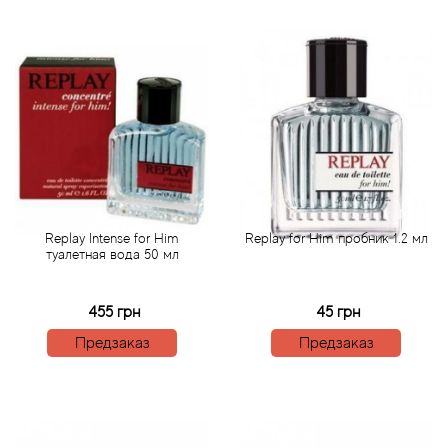
Angel Schlesser
Anima Mundi
Anna Sui
Annayake
Anne Fontaine
Replay Intense for Him
Replay for Him пробник 1.2 мл
Annick Goutal
туалетная вода 50 мл
Antonia's Flowers
455 грн
45 грн
Предзаказ
Предзаказ
Antonio Banderas
Antonio Puig