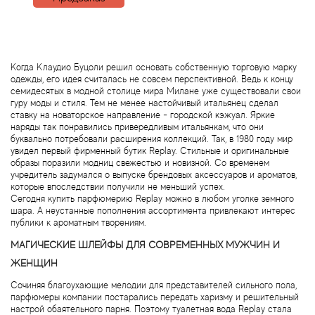
Betty Barclay
Beyonce
Когда Клаудио Буцоли решил основать собственную торговую марку
Bibliotheque de Parfum
одежды, его идея считалась не совсем перспективной. Ведь к концу
семидесятых в модной столице мира Милане уже существовали свои
гуру моды и стиля. Тем не менее настойчивый итальянец сделал
Biehl Parfumkunstwerke
ставку на новаторское направление - городской кэжуал. Яркие
наряды так понравились привередливым итальянкам, что они
буквально потребовали расширения коллекций. Так, в 1980 году мир
Bijan
увидел первый фирменный бутик Replay. Стильные и оригинальные
образы поразили модниц свежестью и новизной. Со временем
учредитель задумался о выпуске брендовых аксессуаров и ароматов,
Bill Blass
которые впоследствии получили не меньший успех.
Сегодня купить парфюмерию Replay можно в любом уголке земного
шара. А неустанные пополнения ассортимента привлекают интерес
Biotherm
публики к ароматным творениям.
МАГИЧЕСКИЕ ШЛЕЙФЫ ДЛЯ СОВРЕМЕННЫХ МУЖЧИН И
Blackglama
ЖЕНЩИН
Сочиняя благоухающие мелодии для представителей сильного пола,
Blumarine
парфюмеры компании постарались передать харизму и решительный
настрой обаятельного парня. Поэтому туалетная вода Replay стала