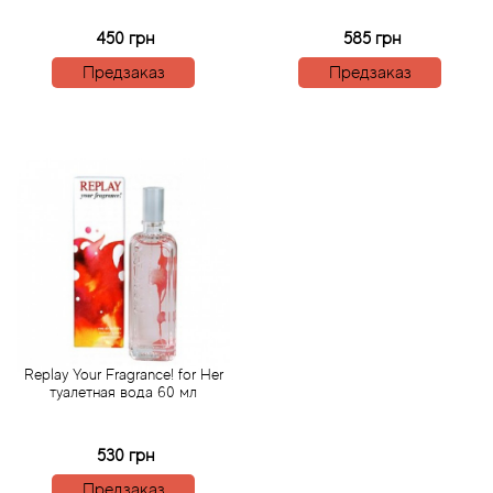
Bamotte
450 грн
585 грн
Banana Republic
Предзаказ
Предзаказ
Baruti
Baviphat
BeauFort London
Bebe
Benetton
Replay Your Fragrance! for Her
туалетная вода 60 мл
Bentley
Beso Beach
530 грн
Предзаказ