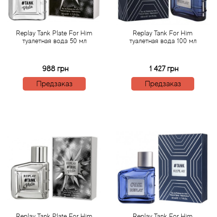
Acqua di Parma
Replay Tank Plate For Him
Replay Tank For Him
туалетная вода 50 мл
туалетная вода 100 мл
Acqua di Sardegna
988 грн
1 427 грн
Adidas
Предзаказ
Предзаказ
Aedes de Venustas
Aerin Lauder
Affinessence
Afnan
Agatha Ruiz de la Prada
Agent Provocateur
Replay Tank Plate For Him
Replay Tank For Him