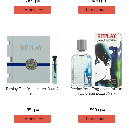
Alexandre Barthet
787 грн
1 104 грн
Предзаказ
Предзаказ
Alexandre J
Alfred Dunhill
Alyson Oldoini
Alyssa Ashley
American Crew
Amouage
Replay True for Him пробник 2
Replay Your Fragrance! for Him
мл
туалетная вода 75 мл
Amouroud
55 грн
550 грн
Andre L'Arom
Предзаказ
Предзаказ