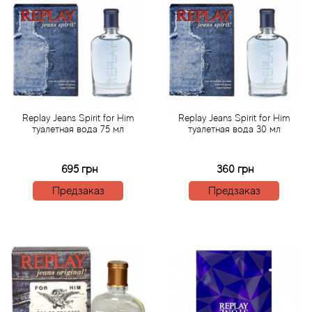
Antonio Visconti
Aquolina
Arabesque Perfumes
Arabiyat
Replay Jeans Spirit for Him
Replay Jeans Spirit for Him
туалетная вода 75 мл
туалетная вода 30 мл
Aramis
695 грн
360 грн
Ariana Grande
Предзаказ
Предзаказ
Armaf
Armand Basi
Arrogance