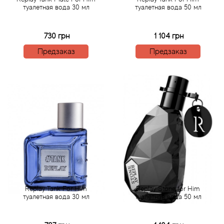
туалетная вода 30 мл
туалетная вода 50 мл
Agonist
730 грн
1 104 грн
Aigner
Предзаказ
Предзаказ
Aj Arabia (Widian)
Ajmal
Al Haramain
Al Jazeera
Alaia Paris
Replay Tank For Him
Replay Stone for Him
туалетная вода 30 мл
туалетная вода 50 мл
Alexander McQueen