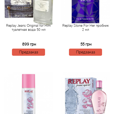
Arte Profumi
ArteOlfatto
Replay Jeans Original for Him
Replay Stone For Her пробник
Asabi
туалетная вода 50 мл
2 мл
Asgharali
899 грн
55 грн
Предзаказ
Предзаказ
Atelier Cologne
Atelier Des Ors
Atelier Flou
Athena's
Atkinsons