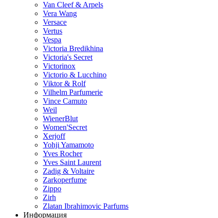
Van Cleef & Arpels
Vera Wang
Versace
Vertus
Vespa
Victoria Bredikhina
Victoria's Secret
Victorinox
Victorio & Lucchino
Viktor & Rolf
Vilhelm Parfumerie
Vince Camuto
Weil
WienerBlut
Women'Secret
Xerjoff
Yohji Yamamoto
Yves Rocher
Yves Saint Laurent
Zadig & Voltaire
Zarkoperfume
Zippo
Zirh
Zlatan Ibrahimovic Parfums
Информация