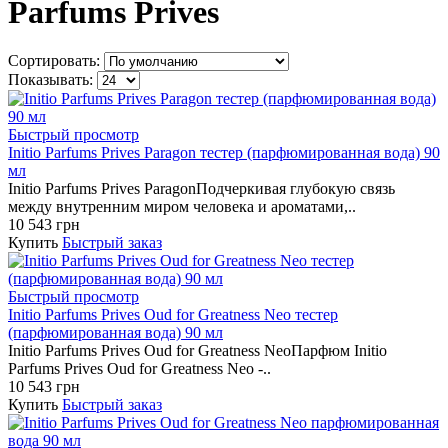
Parfums Prives
Сортировать:
Показывать:
Быстрый просмотр
Initio Parfums Prives Paragon тестер (парфюмированная вода) 90
мл
Initio Parfums Prives ParagonПодчеркивая глубокую связь
между внутренним миром человека и ароматами,..
10 543 грн
Купить
Быстрый заказ
Быстрый просмотр
Initio Parfums Prives Oud for Greatness Neo тестер
(парфюмированная вода) 90 мл
Initio Parfums Prives Oud for Greatness NeoПарфюм Initio
Parfums Prives Oud for Greatness Neo -..
10 543 грн
Купить
Быстрый заказ