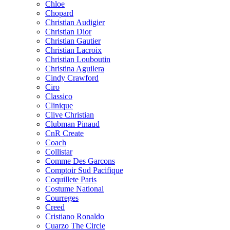
Chloe
Chopard
Christian Audigier
Christian Dior
Christian Gautier
Christian Lacroix
Christian Louboutin
Christina Aguilera
Cindy Crawford
Ciro
Classico
Clinique
Clive Christian
Clubman Pinaud
CnR Create
Coach
Collistar
Comme Des Garcons
Comptoir Sud Pacifique
Coquillete Paris
Costume National
Courreges
Creed
Cristiano Ronaldo
Cuarzo The Circle