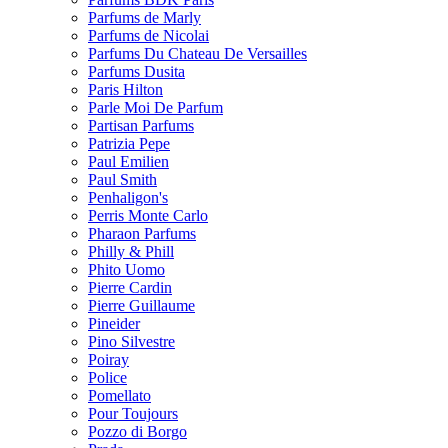
Parfums de Marly
Parfums de Nicolai
Parfums Du Chateau De Versailles
Parfums Dusita
Paris Hilton
Parle Moi De Parfum
Partisan Parfums
Patrizia Pepe
Paul Emilien
Paul Smith
Penhaligon's
Perris Monte Carlo
Pharaon Parfums
Philly & Phill
Phito Uomo
Pierre Cardin
Pierre Guillaume
Pineider
Pino Silvestre
Poiray
Police
Pomellato
Pour Toujours
Pozzo di Borgo