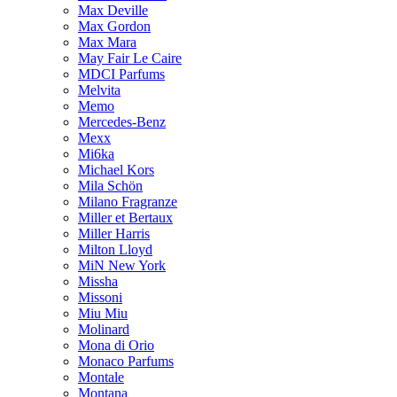
Max Deville
Max Gordon
Max Mara
May Fair Le Caire
MDCI Parfums
Melvita
Memo
Mercedes-Benz
Mexx
Mi6ka
Michael Kors
Mila Schön
Milano Fragranze
Miller et Bertaux
Miller Harris
Milton Lloyd
MiN New York
Missha
Missoni
Miu Miu
Molinard
Mona di Orio
Monaco Parfums
Montale
Montana