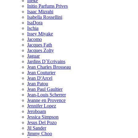
Ineke
Initio Parfums Prives
Isaac Mizrahi
Isabella Rossellini
IsaDora
Ischia
Issey Miyake
Jacomo
Jacques Fath
Jacques Zolty
Jaguar
Jardins D`Ecrivains
Jean Charles Brosseau
Jean Couturier
Jean D'Arcel
Jean Patou
Jean Paul Gaultier
Jean-Louis Scherrer
Jeanne en Provence
Jennifer Lopez
Jeroboam
Jessica Simpson
Jesus Del Pozo
Jil Sander
Jimmy Choo