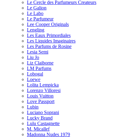
Le Cercle des Parfumeurs Createurs
Le Galion
Le Labo
Le Parfumeur
Lee Cooper Originals
Lengling
Les Eaux Primordiales
Les Liquides Imaginaires
Les Parfums de Rosine
Lesia Semi
Liu Jo
Liz Claiborne
LM Parfums
Lobogal
Loewe
Lolita Lempicka
Lorenzo Villoresi
Louis Vuitton
Love Passport
Lubin
Luciano Soprani
Lucky Brand
Lulu Castagnette
M. Micallef
Madonna Nudes 1979