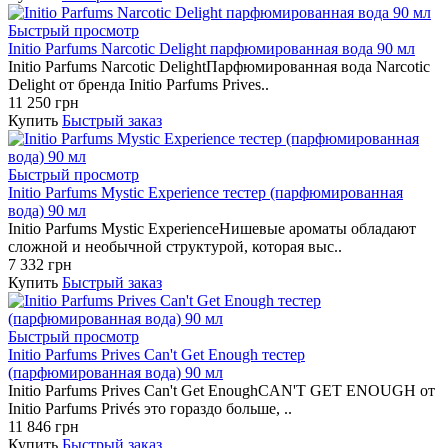
Быстрый просмотр
Initio Parfums Narcotic Delight парфюмированная вода 90 мл
Initio Parfums Narcotic DelightПарфюмированная вода Narcotic
Delight от бренда Initio Parfums Prives..
11 250 грн
Купить
Быстрый заказ
Быстрый просмотр
Initio Parfums Mystic Experience тестер (парфюмированная
вода) 90 мл
Initio Parfums Mystic ExperienceНишевые ароматы обладают
сложной и необычной структурой, которая выс..
7 332 грн
Купить
Быстрый заказ
Быстрый просмотр
Initio Parfums Prives Can't Get Enough тестер
(парфюмированная вода) 90 мл
Initio Parfums Prives Can't Get EnoughCAN'T GET ENOUGH от
Initio Parfums Privés это гораздо больше, ..
11 846 грн
Купить
Быстрый заказ