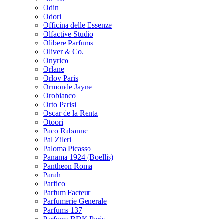
Odin
Odori
Officina delle Essenze
Olfactive Studio
Olibere Parfums
Oliver & Co.
Onyrico
Orlane
Orlov Paris
Ormonde Jayne
Orobianco
Orto Parisi
Oscar de la Renta
Otoori
Paco Rabanne
Pal Zileri
Paloma Picasso
Panama 1924 (Boellis)
Pantheon Roma
Parah
Parfico
Parfum Facteur
Parfumerie Generale
Parfums 137
Parfums BDK Paris