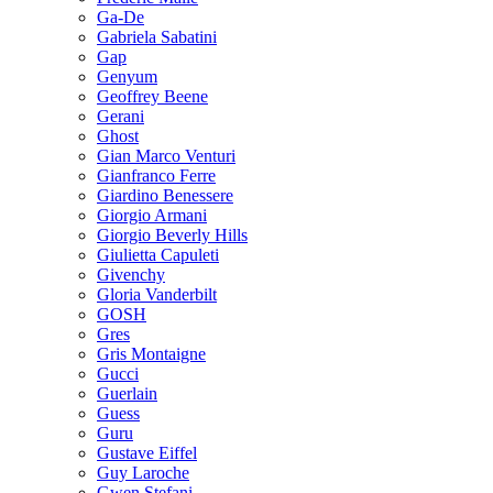
Ga-De
Gabriela Sabatini
Gap
Genyum
Geoffrey Beene
Gerani
Ghost
Gian Marco Venturi
Gianfranco Ferre
Giardino Benessere
Giorgio Armani
Giorgio Beverly Hills
Giulietta Capuleti
Givenchy
Gloria Vanderbilt
GOSH
Gres
Gris Montaigne
Gucci
Guerlain
Guess
Guru
Gustave Eiffel
Guy Laroche
Gwen Stefani