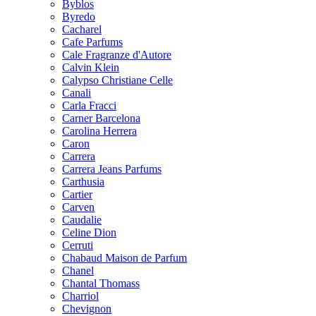
Byblos
Byredo
Cacharel
Cafe Parfums
Cale Fragranze d'Autore
Calvin Klein
Calypso Christiane Celle
Canali
Carla Fracci
Carner Barcelona
Carolina Herrera
Caron
Carrera
Carrera Jeans Parfums
Carthusia
Cartier
Carven
Caudalie
Celine Dion
Cerruti
Chabaud Maison de Parfum
Chanel
Chantal Thomass
Charriol
Chevignon