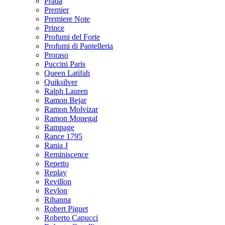
Prada
Premier
Premiere Note
Prince
Profumi del Forte
Profumi di Pantelleria
Proraso
Puccini Paris
Queen Latifah
Quiksilver
Ralph Lauren
Ramon Bejar
Ramon Molvizar
Ramon Monegal
Rampage
Rance 1795
Rania J
Reminiscence
Repetto
Replay
Revillon
Revlon
Rihanna
Robert Piguet
Roberto Capucci