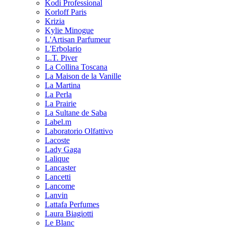
Kodi Professional
Korloff Paris
Krizia
Kylie Minogue
L'Artisan Parfumeur
L'Erbolario
L.T. Piver
La Collina Toscana
La Maison de la Vanille
La Martina
La Perla
La Prairie
La Sultane de Saba
Label.m
Laboratorio Olfattivo
Lacoste
Lady Gaga
Lalique
Lancaster
Lancetti
Lancome
Lanvin
Lattafa Perfumes
Laura Biagiotti
Le Blanc