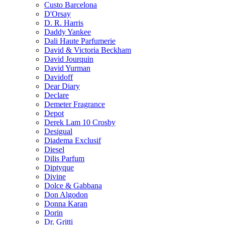
Custo Barcelona
D'Orsay
D. R. Harris
Daddy Yankee
Dali Haute Parfumerie
David & Victoria Beckham
David Jourquin
David Yurman
Davidoff
Dear Diary
Declare
Demeter Fragrance
Depot
Derek Lam 10 Crosby
Desigual
Diadema Exclusif
Diesel
Dilis Parfum
Diptyque
Divine
Dolce & Gabbana
Don Algodon
Donna Karan
Dorin
Dr. Gritti