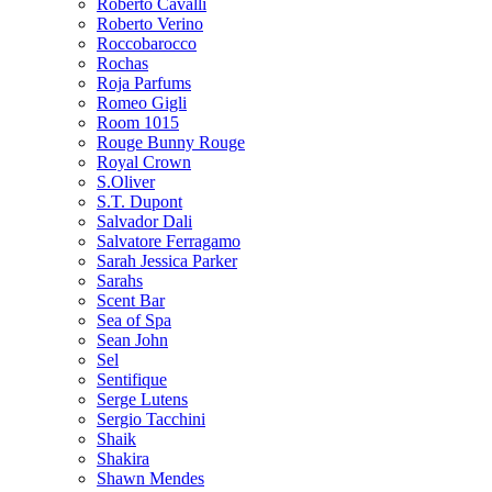
Roberto Cavalli
Roberto Verino
Roccobarocco
Rochas
Roja Parfums
Romeo Gigli
Room 1015
Rouge Bunny Rouge
Royal Crown
S.Oliver
S.T. Dupont
Salvador Dali
Salvatore Ferragamo
Sarah Jessica Parker
Sarahs
Scent Bar
Sea of Spa
Sean John
Sel
Sentifique
Serge Lutens
Sergio Tacchini
Shaik
Shakira
Shawn Mendes