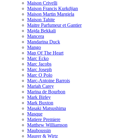
Maison Crivelli
Maison Francis Kurkdjian
Maison Martin Margiela
Maison Tahite
Maitre Parfumeur et Gantier
Majda Bekkali
Mancera
Mandarina Duck
Mango
Map Of The Heart
Marc Ecko
Marc Jacobs
Marc Joseph
Marc O Polo
Marc-Antoine Barrois
Mariah Carey
Marina de Bourbon
Mark Birley
Mark Buxton
Masaki Matsushima
Masque
Matiere Premiere
Matthew Williamson
Mauboussin
Maurer & Wirtz