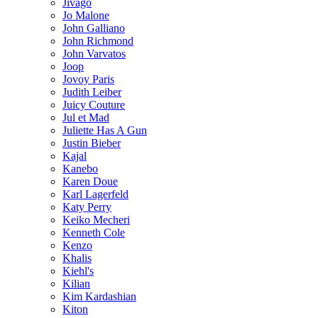
Jivago
Jo Malone
John Galliano
John Richmond
John Varvatos
Joop
Jovoy Paris
Judith Leiber
Juicy Couture
Jul et Mad
Juliette Has A Gun
Justin Bieber
Kajal
Kanebo
Karen Doue
Karl Lagerfeld
Katy Perry
Keiko Mecheri
Kenneth Cole
Kenzo
Khalis
Kiehl's
Kilian
Kim Kardashian
Kiton