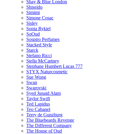
Shay & Blue London
Shiseido
Simimi
Simone Cosac
Sisley
Sonia Rykiel
SoOud
Sospiro Perfumes
Stacked Style
Starck
Stefano Ricci
Stella McCartney
Stephane Humbert Lucas 777
STYX Naturсosmetic
Sue Wong
Swan
Swarovski
Syed Junaid Alam
Taylor Swift
Ted Lapidus
Teo Cabanel
Terry de Gunzburg
The Bluebeards Revenge
The Different Company
The House of Oud