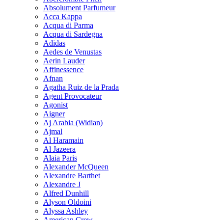
Absolument Parfumeur
Acca Kappa
Acqua di Parma
Acqua di Sardegna
Adidas
Aedes de Venustas
Aerin Lauder
Affinessence
Afnan
Agatha Ruiz de la Prada
Agent Provocateur
Agonist
Aigner
Aj Arabia (Widian)
Ajmal
Al Haramain
Al Jazeera
Alaia Paris
Alexander McQueen
Alexandre Barthet
Alexandre J
Alfred Dunhill
Alyson Oldoini
Alyssa Ashley
American Crew