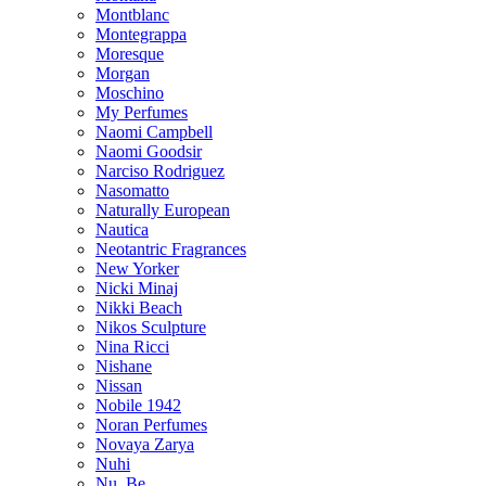
Montblanc
Montegrappa
Moresque
Morgan
Moschino
My Perfumes
Naomi Campbell
Naomi Goodsir
Narciso Rodriguez
Nasomatto
Naturally European
Nautica
Neotantric Fragrances
New Yorker
Nicki Minaj
Nikki Beach
Nikos Sculpture
Nina Ricci
Nishane
Nissan
Nobile 1942
Noran Perfumes
Novaya Zarya
Nuhi
Nu_Be