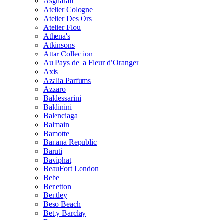
Asgharali
Atelier Cologne
Atelier Des Ors
Atelier Flou
Athena's
Atkinsons
Attar Collection
Au Pays de la Fleur d’Oranger
Axis
Azalia Parfums
Azzaro
Baldessarini
Baldinini
Balenciaga
Balmain
Bamotte
Banana Republic
Baruti
Baviphat
BeauFort London
Bebe
Benetton
Bentley
Beso Beach
Betty Barclay