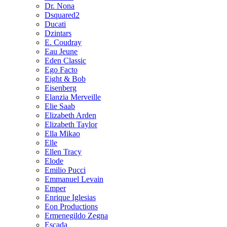
Dr. Nona
Dsquared2
Ducati
Dzintars
E. Coudray
Eau Jeune
Eden Classic
Ego Facto
Eight & Bob
Eisenberg
Elanzia Merveille
Elie Saab
Elizabeth Arden
Elizabeth Taylor
Ella Mikao
Elle
Ellen Tracy
Elode
Emilio Pucci
Emmanuel Levain
Emper
Enrique Iglesias
Eon Productions
Ermenegildo Zegna
Escada