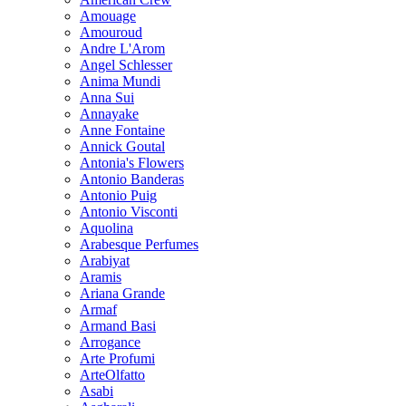
Amouage
Amouroud
Andre L'Arom
Angel Schlesser
Anima Mundi
Anna Sui
Annayake
Anne Fontaine
Annick Goutal
Antonia's Flowers
Antonio Banderas
Antonio Puig
Antonio Visconti
Aquolina
Arabesque Perfumes
Arabiyat
Aramis
Ariana Grande
Armaf
Armand Basi
Arrogance
Arte Profumi
ArteOlfatto
Asabi