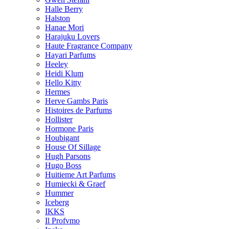
Halle Berry
Halston
Hanae Mori
Harajuku Lovers
Haute Fragrance Company
Hayari Parfums
Heeley
Heidi Klum
Hello Kitty
Hermes
Herve Gambs Paris
Histoires de Parfums
Hollister
Hormone Paris
Houbigant
House Of Sillage
Hugh Parsons
Hugo Boss
Huitieme Art Parfums
Humiecki & Graef
Hummer
Iceberg
IKKS
Il Profvmo