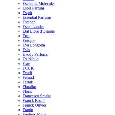
Escentric Molecules
Espri Parfum
Esprit
Essential Parfums
Esteban
Estee Lauder
Etat Libre d'Orange
Etro
Eutopie
Eva Longoria
Evis
Evody Parfums
Ex Nihilo
Exte
FCUK
Fendi
Feraud
Ferrari
Floraiku
Floris
Francesco Smalto
Franck Boclet
Franck Olivier
Frapin
Frederic Malle