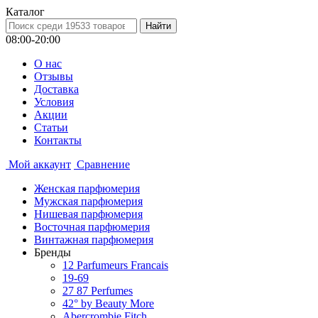
Каталог
08:00-20:00
О нас
Отзывы
Доставка
Условия
Aкции
Статьи
Контакты
Мой аккаунт
Сравнение
Женская парфюмерия
Мужская парфюмерия
Нишевая парфюмерия
Восточная парфюмерия
Винтажная парфюмерия
Бренды
12 Parfumeurs Francais
19-69
27 87 Perfumes
42° by Beauty More
Abercrombie Fitch