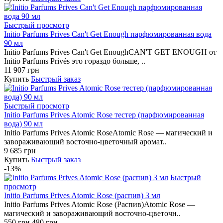
Быстрый просмотр
Initio Parfums Prives Can't Get Enough парфюмированная вода
90 мл
Initio Parfums Prives Can't Get EnoughCAN'T GET ENOUGH от
Initio Parfums Privés это гораздо больше, ..
11 907 грн
Купить
Быстрый заказ
Быстрый просмотр
Initio Parfums Prives Atomic Rose тестер (парфюмированная
вода) 90 мл
Initio Parfums Prives Atomic RoseAtomic Rose — магический и
завораживающий восточно-цветочный аромат..
9 685 грн
Купить
Быстрый заказ
-13%
Быстрый
просмотр
Initio Parfums Prives Atomic Rose (распив) 3 мл
Initio Parfums Prives Atomic Rose (Распив)Atomic Rose —
магический и завораживающий восточно-цветочн..
550 грн
480 грн