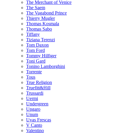
The Merchant of Venice
The Saem
The Vagabond Prince
Thierry Mugler
Thomas Kosmala
Thomas Sabo
Tiffany
Tiziana Terenzi
Tom Daxon
Tom Ford
Tommy Hilfiger
Toni Gard
Tonino Lamborghini
Torrente
Tous
True Religion
Truefitt&Hill
Trussardi
Uermi
Undergreen
Ungaro
Unum
Uvas Frescas
V Canto
Valentino