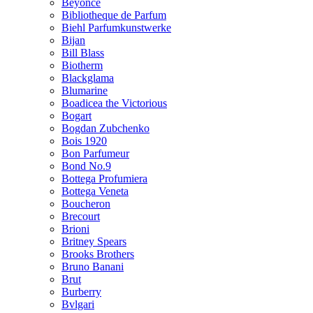
Beyonce
Bibliotheque de Parfum
Biehl Parfumkunstwerke
Bijan
Bill Blass
Biotherm
Blackglama
Blumarine
Boadicea the Victorious
Bogart
Bogdan Zubchenko
Bois 1920
Bon Parfumeur
Bond No.9
Bottega Profumiera
Bottega Veneta
Boucheron
Brecourt
Brioni
Britney Spears
Brooks Brothers
Bruno Banani
Brut
Burberry
Bvlgari