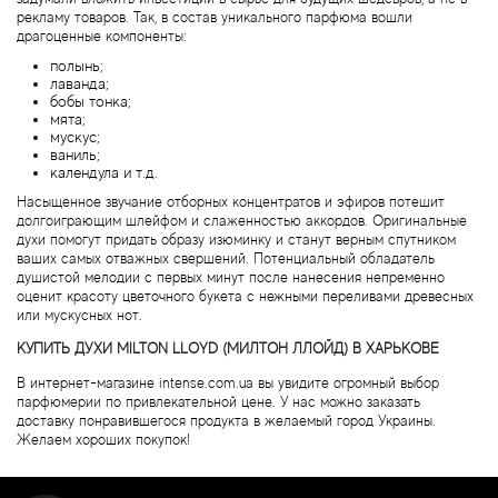
Alexandre Barthet
рекламу товаров. Так, в состав уникального парфюма вошли
драгоценные компоненты:
Alexandre J
полынь;
лаванда;
бобы тонка;
Alfred Dunhill
мята;
мускус;
ваниль;
Alyson Oldoini
календула и т.д.
Насыщенное звучание отборных концентратов и эфиров потешит
Alyssa Ashley
долгоиграющим шлейфом и слаженностью аккордов. Оригинальные
духи помогут придать образу изюминку и станут верным спутником
ваших самых отважных свершений. Потенциальный обладатель
American Crew
душистой мелодии с первых минут после нанесения непременно
оценит красоту цветочного букета с нежными переливами древесных
или мускусных нот.
Amouage
КУПИТЬ ДУХИ MILTON LLOYD (МИЛТОН ЛЛОЙД) В ХАРЬКОВЕ
В интернет-магазине intense.com.ua вы увидите огромный выбор
Amouroud
парфюмерии по привлекательной цене. У нас можно заказать
доставку понравившегося продукта в желаемый город Украины.
Желаем хороших покупок!
Andre L'Arom