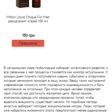
Acqua di Parma
Milton Lloyd Chique For Men
дезодорант-спрей 150 мл
Acqua di Sardegna
150 грн
Adidas
Предзаказ
Aedes de Venustas
Aerin Lauder
В сегодняшнем мире глобализация набирает интенсивного развития, и
все связанные с ней процессы становятся как никогда актуальными. С
Affinessence
каждым днем планета пополняется новыми событиями и открытиями,
которые неминуемо приходят в нашу жизнь. Ввиду таких настроений
современные личности хотят подчеркнуть индивидуальность и быть
Afnan
непохожими на остальных. При этом каждый человек определяет
свой способ, как достигнуть желаемой цели. Яркий макияж,
эпатажная одежда или неординарная прическа: путей, чтобы
Agatha Ruiz de la Prada
выделить внешность, существует немало. Но подобные методы
зачастую выбирают молодые эмоциональные натуры. Люди, которые
уже набрались жизненного опыта, предпочитают менее радикальные
Agent Provocateur