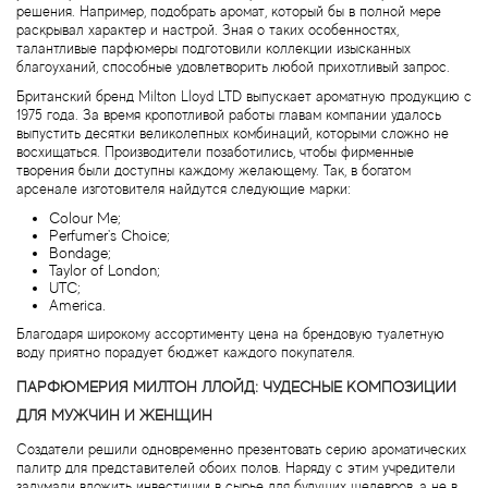
решения. Например, подобрать аромат, который бы в полной мере
раскрывал характер и настрой. Зная о таких особенностях,
талантливые парфюмеры подготовили коллекции изысканных
Agonist
благоуханий, способные удовлетворить любой прихотливый запрос.
Британский бренд Milton Lloyd LTD выпускает ароматную продукцию с
Aigner
1975 года. За время кропотливой работы главам компании удалось
выпустить десятки великолепных комбинаций, которыми сложно не
восхищаться. Производители позаботились, чтобы фирменные
Aj Arabia (Widian)
творения были доступны каждому желающему. Так, в богатом
арсенале изготовителя найдутся следующие марки:
Ajmal
Colour Me;
Perfumer's Choice;
Bondage;
Al Haramain
Taylor of London;
UTC;
America.
Al Jazeera
Благодаря широкому ассортименту цена на брендовую туалетную
воду приятно порадует бюджет каждого покупателя.
Alaia Paris
ПАРФЮМЕРИЯ МИЛТОН ЛЛОЙД: ЧУДЕСНЫЕ КОМПОЗИЦИИ
ДЛЯ МУЖЧИН И ЖЕНЩИН
Alexander McQueen
Создатели решили одновременно презентовать серию ароматических
палитр для представителей обоих полов. Наряду с этим учредители
задумали вложить инвестиции в сырье для будущих шедевров, а не в