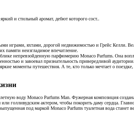
кий и стильный аромат, дебют которого сост..
ными играми, яхтами, дорогой недвижимостью и Грейс Келли. В
их памяти неизгладимое впечатление.
ублике непревзойденную парфюмерию Monaco Parfums. Она вопл
енностью и завоевал признательность привередливой аудитории.
ркие моменты путешествия. А те, кто только мечтает о поездке
жизни
летную воду Monaco Parfums Man. Фужерная композиция создан
м или голливудским актером, чтобы покорить даму сердца. Главн
 А выпущенная под маркой Monaco Parfums туалетная вода станет