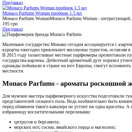
Предзаказ
Monaco Parfums Woman пробник 1.5 мл
Monaco Parfums WomanMonaco Parfums Woman - интригующий, яр
195 грн
Предзаказ
Маленькое государство Монако сегодня ассоциируется с азарт
курорты ежегодно привлекают миллионы туристов, оставляя в 
В 2015 году талантливые местные парфюмеры презентовали п
государства-карлика. Дебютный ароматный дуэт поразил утонч
однажды побывали в стране на юге Европы, смогут вспомнить я
местности.
Monaco Parfums - ароматы роскошной 
Для мужчин мастера парфюмерного искусства подготовили туа
представителей сильного пола. Ведь необязательно быть князе
перед обаянием такого кавалера не устоит ни одна красотка.
избранницу восхитительными переливами:
цитрусов и бергамота;
морских нот, сосны, ямайского перца и магнолии;