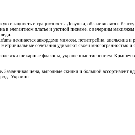
ую изящность и грациозность. Девушка, облачившаяся в благоу
на в элегантном платье и уютной пижаме, с вечерним макияжем 
 леди.
fums начинается аккордами мимозы, петитгрейна, апельсина и 
. Нетривиальные сочетания удивляют своей многогранностью и б
оролевски шикарные флаконы, украшенные тиснением. Крышечки
. Заманчивая цена, выгодные скидки и большой ассортимент вдо
орода Украины.