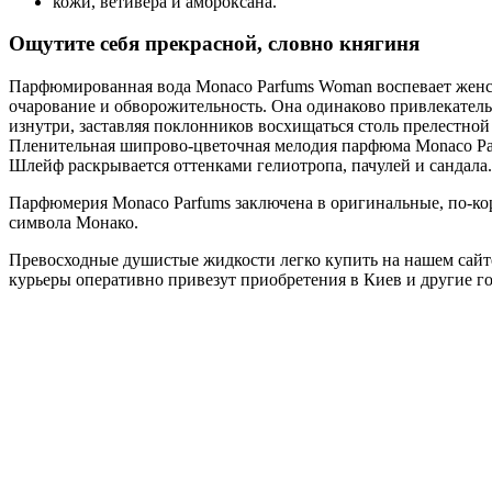
кожи, ветивера и амброксана.
Ощутите себя прекрасной, словно княгиня
Парфюмированная вода Monaco Parfums Woman воспевает женск
очарование и обворожительность. Она одинаково привлекатель
изнутри, заставляя поклонников восхищаться столь прелестной
Пленительная шипрово-цветочная мелодия парфюма Monaco Par
Шлейф раскрывается оттенками гелиотропа, пачулей и сандала
Парфюмерия Monaco Parfums заключена в оригинальные, по-к
символа Монако.
Превосходные душистые жидкости легко купить на нашем сайте
курьеры оперативно привезут приобретения в Киев и другие г