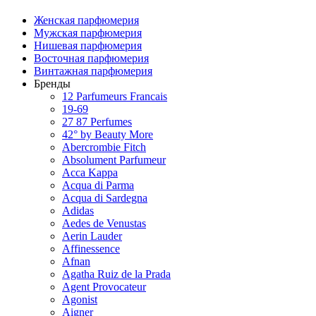
Женская парфюмерия
Мужская парфюмерия
Нишевая парфюмерия
Восточная парфюмерия
Винтажная парфюмерия
Бренды
12 Parfumeurs Francais
19-69
27 87 Perfumes
42° by Beauty More
Abercrombie Fitch
Absolument Parfumeur
Acca Kappa
Acqua di Parma
Acqua di Sardegna
Adidas
Aedes de Venustas
Aerin Lauder
Affinessence
Afnan
Agatha Ruiz de la Prada
Agent Provocateur
Agonist
Aigner