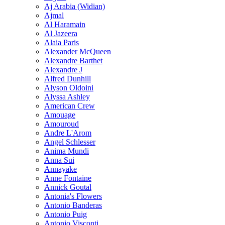
Aj Arabia (Widian)
Ajmal
Al Haramain
Al Jazeera
Alaia Paris
Alexander McQueen
Alexandre Barthet
Alexandre J
Alfred Dunhill
Alyson Oldoini
Alyssa Ashley
American Crew
Amouage
Amouroud
Andre L'Arom
Angel Schlesser
Anima Mundi
Anna Sui
Annayake
Anne Fontaine
Annick Goutal
Antonia's Flowers
Antonio Banderas
Antonio Puig
Antonio Visconti