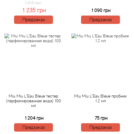
1 413 грн
1 235 грн
1 090 грн
Agonist
Предзаказ
Предзаказ
Aigner
Aj Arabia (Widian)
Ajmal
Al Haramain
Al Jazeera
Miu Miu L’Eau Bleue тестер
Miu Miu L’Eau Bleue пробник
(парфюмированная вода) 100
1.2 мл
Alaia Paris
мл
1 204 грн
75 грн
Alexander McQueen
Предзаказ
Предзаказ