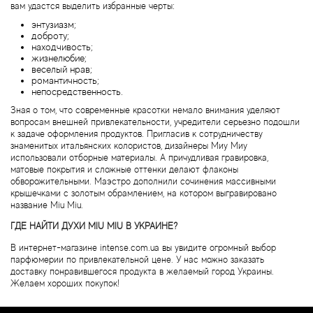
Bamotte
вам удастся выделить избранные черты:
энтузиазм;
доброту;
Banana Republic
находчивость;
жизнелюбие;
веселый нрав;
Baruti
романтичность;
непосредственность.
Baviphat
Зная о том, что современные красотки немало внимания уделяют
вопросам внешней привлекательности, учредители серьезно подошли
к задаче оформления продуктов. Пригласив к сотрудничеству
BeauFort London
знаменитых итальянских колористов, дизайнеры Миу Миу
использовали отборные материалы. А причудливая гравировка,
матовые покрытия и сложные оттенки делают флаконы
Bebe
обворожительными. Маэстро дополнили сочинения массивными
крышечками с золотым обрамлением, на котором выгравировано
название Miu Miu.
Benetton
ГДЕ НАЙТИ ДУХИ MIU MIU В УКРАИНЕ?
В интернет-магазине intense.com.ua вы увидите огромный выбор
Bentley
парфюмерии по привлекательной цене. У нас можно заказать
доставку понравившегося продукта в желаемый город Украины.
Желаем хороших покупок!
Beso Beach