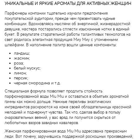
Attar Collection
УНИКАЛЬНЫЕ И ЯРКИЕ АРОМАТЫ ДЛЯ АКТИВНЫХ ЖЕНЩИН
Парфюмеры компании тщательно изучали предпочтения
Au Pays de la Fleur d’Oranger
покупательской аудитории, прежде чем презентовать чудные
комбинации. Вдохновляясь мыслями об энергичной, жизнерадостной
девушке, мастера постарались сплести изысканные нотки в единый
Axis
букет. В результате старательной работы талантливых технологов на
свет родилась элегантная продукция Миу Миу с утонченными
шлейфами. В наполнение палитр вошли ценные компоненты:
Azalia Parfums
ландыш;
жасмин;
роза;
Azzaro
белый мускус;
лимон;
персик;
Baldessarini
черная смородина и т.д.
Специальная формула позволяет продлить стойкость
Baldinini
парфюмированной воды Miu Miu и оставаться в объятьях ароматной
гаммы как можно дольше. Нежные переливы экзотических
ингредиентов раскроются на коже своей обладательницы красочной
Balenciaga
мелодией и подчеркнут чувства. Так что, сделав выбор в пользу
очаровательных веяний, у вас вряд ли получится скрыться от
любопытных взоров завидных кавалеров.
Balmain
Женская парфюмированная вода Miu Miu адресована прекрасным
леди. Вот почему, заручившись поддержкой роскошных произведений,