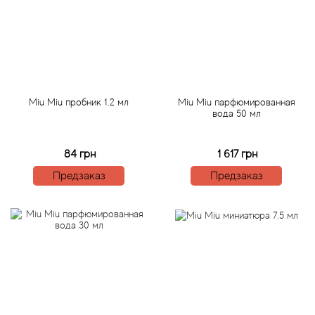
Angel Schlesser
Anima Mundi
Anna Sui
Miu Miu пробник 1.2 мл
Miu Miu парфюмированная
Annayake
вода 50 мл
Anne Fontaine
84 грн
1 617 грн
Предзаказ
Предзаказ
Annick Goutal
Antonia's Flowers
Antonio Banderas
Antonio Puig