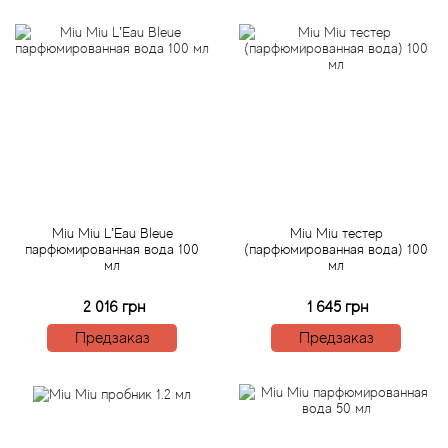
Alexandre Barthet
Alexandre J
Alfred Dunhill
Alyson Oldoini
Alyssa Ashley
Miu Miu L’Eau Bleue
Miu Miu тестер
American Crew
парфюмированная вода 100
(парфюмированная вода) 100
мл
мл
Amouage
2 016 грн
1 645 грн
Предзаказ
Предзаказ
Amouroud
Andre L'Arom