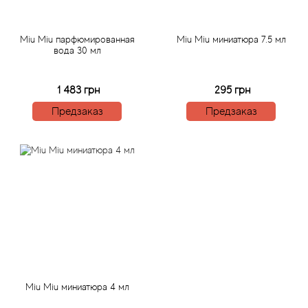
Antonio Visconti
Aquolina
Miu Miu парфюмированная
Miu Miu миниатюра 7.5 мл
вода 30 мл
Arabesque Perfumes
1 483 грн
295 грн
Arabiyat
Предзаказ
Предзаказ
Aramis
Ariana Grande
Armaf
Armand Basi
Arrogance
Miu Miu миниатюра 4 мл