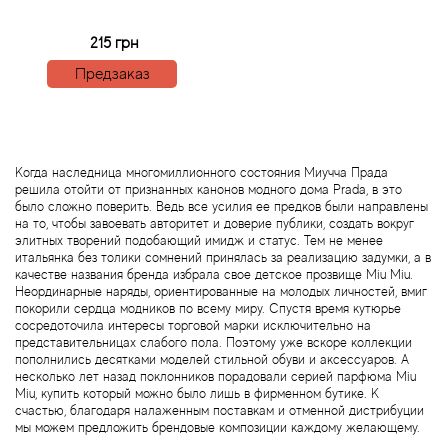
Arte Profumi
215 грн
ArteOlfatto
Предзаказ
Asabi
Asgharali
Когда наследница многомиллионного состояния Миучча Прада
решила отойти от признанных канонов модного дома Prada, в это
Atelier Cologne
было сложно поверить. Ведь все усилия ее предков были направлены
на то, чтобы завоевать авторитет и доверие публики, создать вокруг
элитных творений подобающий имидж и статус. Тем не менее
Atelier Des Ors
итальянка без толики сомнений принялась за реализацию задумки, а в
качестве названия бренда избрала свое детское прозвище Miu Miu.
Неординарные наряды, ориентированные на молодых личностей, вмиг
Atelier Flou
покорили сердца модников по всему миру. Спустя время кутюрье
сосредоточила интересы торговой марки исключительно на
представительницах слабого пола. Поэтому уже вскоре коллекции
Athena's
пополнились десятками моделей стильной обуви и аксессуаров. А
несколько лет назад поклонников порадовали серией парфюма Miu
Miu, купить который можно было лишь в фирменном бутике. К
Atkinsons
счастью, благодаря налаженным поставкам и отменной дистрибуции
мы можем предложить брендовые композиции каждому желающему.