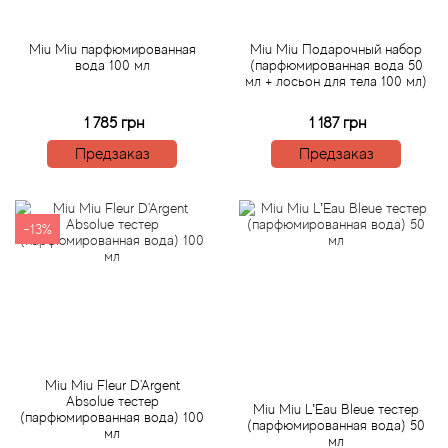
Acqua di Parma
Miu Miu парфюмированная
Miu Miu Подарочный набор
вода 100 мл
(парфюмированная вода 50
мл + лосьон для тела 100 мл)
Acqua di Sardegna
1 785 грн
1 187 грн
Adidas
Предзаказ
Предзаказ
Aedes de Venustas
-13%
Aerin Lauder
Affinessence
Afnan
Miu Miu Fleur D'Argent
Agatha Ruiz de la Prada
Absolue тестер
Miu Miu L’Eau Bleue тестер
(парфюмированная вода) 100
(парфюмированная вода) 50
мл
мл
Agent Provocateur