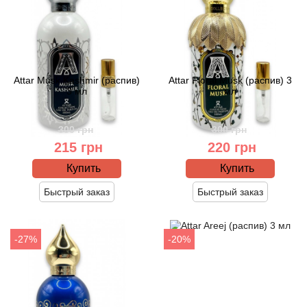
Antonio Visconti
Aquolina
Arabesque Perfumes
Attar Musk Kashmir (распив)
Attar Floral Musk (распив) 3
3 мл
мл
Arabiyat
300 грн
300 грн
Aramis
215 грн
220 грн
Купить
Купить
Ariana Grande
Быстрый заказ
Быстрый заказ
Armaf
-27%
-20%
Armand Basi
Arrogance