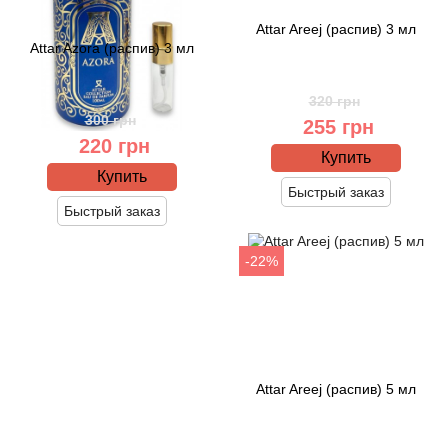
Arte Profumi
Attar Areej (распив) 3 мл
Attar Azora (распив) 3 мл
ArteOlfatto
320 грн
Asabi
300 грн
255 грн
220 грн
Asgharali
Купить
Купить
Быстрый заказ
Atelier Cologne
Быстрый заказ
Atelier Des Ors
-22%
Atelier Flou
Athena's
Attar Areej (распив) 5 мл
Atkinsons