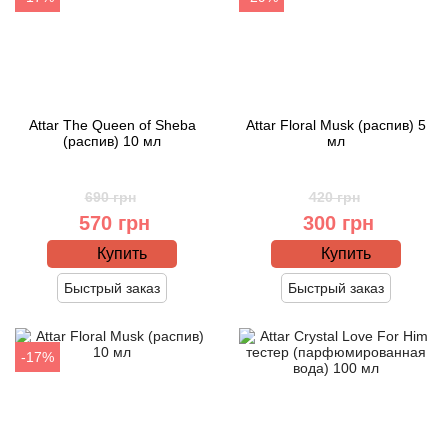
Betty Barclay
Beyonce
Bibliotheque de Parfum
Attar The Queen of Sheba
Attar Floral Musk (распив) 5
(распив) 10 мл
мл
Biehl Parfumkunstwerke
690 грн
420 грн
Bijan
570 грн
300 грн
Купить
Купить
Bill Blass
Быстрый заказ
Быстрый заказ
Biotherm
-17%
Blackglama
Blumarine