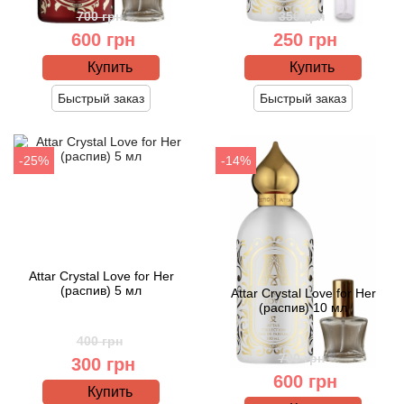
700 грн
350 грн
600 грн
250 грн
Agonist
Купить
Купить
Aigner
Быстрый заказ
Быстрый заказ
Aj Arabia (Widian)
-25%
-14%
Ajmal
Al Haramain
Al Jazeera
Attar Crystal Love for Her
(распив) 5 мл
Attar Crystal Love for Her
(распив) 10 мл
Alaia Paris
400 грн
Alexander McQueen
700 грн
300 грн
600 грн
Купить