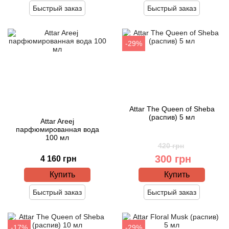
Bamotte
Быстрый заказ
Быстрый заказ
Banana Republic
-29%
Baruti
Baviphat
BeauFort London
Attar The Queen of Sheba
(распив) 5 мл
Attar Areej
парфюмированная вода
Bebe
100 мл
420 грн
Benetton
300 грн
4 160 грн
Купить
Купить
Bentley
Быстрый заказ
Быстрый заказ
Beso Beach
-17%
-29%