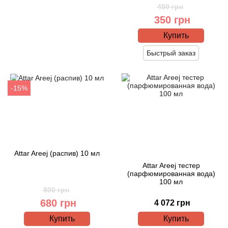
Attar Collection
450 грн
350 грн
Au Pays de la Fleur d’Oranger
Купить
Быстрый заказ
Axis
Azalia Parfums
-15%
Azzaro
Baldessarini
Attar Areej (распив) 10 мл
Baldinini
Attar Areej тестер
(парфюмированная вода)
Balenciaga
100 мл
800 грн
680 грн
4 072 грн
Balmain
Купить
Купить