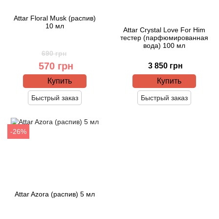
Boadicea the Victorious
Attar Floral Musk (распив)
10 мл
Attar Crystal Love For Him
Bogart
тестер (парфюмированная
вода) 100 мл
690 грн
Bogdan Zubchenko
570 грн
3 850 грн
Bois 1920
Купить
Купить
Быстрый заказ
Быстрый заказ
Bon Parfumeur
Bond No.9
-26%
Bottega Profumiera
Bottega Veneta
Attar Azora (распив) 5 мл
Boucheron