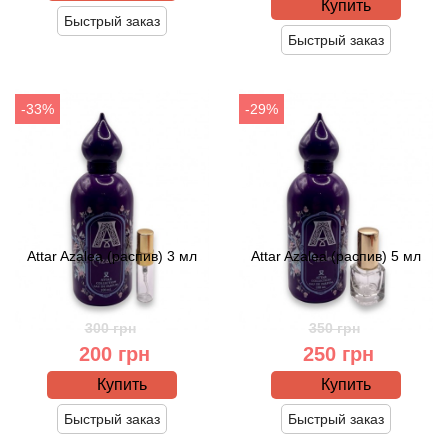
Alexandre Barthet
Купить
Быстрый заказ
Быстрый заказ
Alexandre J
Alfred Dunhill
-33%
-29%
Alyson Oldoini
Alyssa Ashley
American Crew
Attar Azalea (распив) 3 мл
Attar Azalea (распив) 5 мл
Amouage
300 грн
350 грн
Amouroud
200 грн
250 грн
Купить
Купить
Andre L'Arom
Быстрый заказ
Быстрый заказ