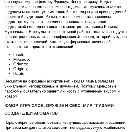
Angel Schlesser
французскому парфюмеру Франсуа Энену не сразу. Ведь в
роскошном арсенале парфюмерного дома, где мужчина значится
ведущим мастером, уже имелись бестселлеры для привередливой
Anima Mundi
парижской аудитории. Решив, что современным творениям
недостает мускусных переливов, специалист заручился
поддержкой еще одного опытного маэстро - итальянки Ванины
Anna Sui
Мураччьоле. В результате кропотливой работы талантливого дуэта
на свет родилась элитная парфюмерия Jeroboam, которой суждено
стать поистине великой. Коллекция фирменных сочинений
Annayake
включает пять ароматных композиций:
Insulo;
Anne Fontaine
Miksado;
Oriento;
Origino;
Hauto.
Annick Goutal
Несмотря на скромный ассортимент, каждая гамма обладает
уникальным, неподражаемым звучанием. Поэтому брендовые
Antonia's Flowers
парфюмы обязательно оценит личность с утонченным вкусом и
нравом.
Antonio Banderas
ЮМОР, ИГРА СЛОВ, ОРУЖИЕ И СЕКС: МИР ГЛАЗАМИ
СОЗДАТЕЛЕЙ АРОМАТОВ
Antonio Puig
Парфюмерия Jeroboam соткана из лучших аромамасел и эссенций.
При этом каждая палитра содержит непредсказуемую комбинацию