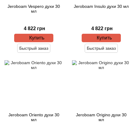
Jeroboam Vespero духи 30
Jeroboam Insulo духи 30 мл
мл
Acqua di Parma
Acqua di Sardegna
4 822 грн
4 822 грн
Купить
Купить
Adidas
Быстрый заказ
Быстрый заказ
Aedes de Venustas
Aerin Lauder
Affinessence
Afnan
Jeroboam Oriento духи 30
Jeroboam Origino духи 30
Agatha Ruiz de la Prada
мл
мл
Agent Provocateur