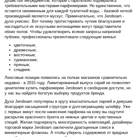
Antonio Visconti
душистых ингредиентов, которые старательно подбирались
требовательными мастерами-парфюмерами. Но единственное, что
остается неизменным для каждой туалетной воды, - базовой ноткой
Aquolina
произведений является мускус. Примечательно, что Jeroboam -
духи унисекс. Вот почему протестировать чуткие благоухания и
насладиться их искусными интонациями могут представители
Arabesque Perfumes
обоих полов. Чтобы удовлетворить всякие запросы капризной
публики, профессионалы презентовали следующие веянья:
цветочные;
Arabiyat
древесные;
восточные;
гурманские;
Aramis
пряные;
сладкие.
Ariana Grande
Люксовые позиции появились на полках магазинов сравнительно
недавно - в 2015 году. Лимитированный выпуск серий не позволяет
ценителям купить парфюмерию Jeroboam в свободном доступе, но
Armaf
у нас вы найдете богатую выборку продуктов бренда.
Духи Jeroboam популярны в кругу взыскательных парней и девушек
благодаря насыщенной структуре и долгоиграющему шлейфу. Уже
Armand Basi
с первых минут после нанесения парфюма на кожу вы ощутите
раскрытие красочного букета из нежных цветов и чувственных
специй. Желая подчеркнуть многогранность композиций, дизайнеры
Arrogance
торговой марки Jeroboam заключили драгоценные смеси в
миниатюрные флаконы. А чтобы уберечь содержимое от вредных