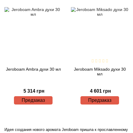
Alexandre Barthet
Alexandre J
Alfred Dunhill
Alyson Oldoini
Alyssa Ashley
Jeroboam Ambra духи 30 мл
Jeroboam Miksado духи 30
American Crew
мл
Amouage
5 314 грн
4 601 грн
Предзаказ
Предзаказ
Amouroud
Andre L'Arom
Идея создания нового аромата Jeroboam пришла к прославленному