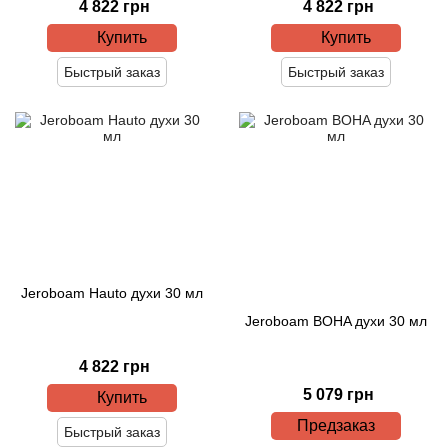
4 822 грн
4 822 грн
Купить
Купить
Agonist
Быстрый заказ
Быстрый заказ
Aigner
Aj Arabia (Widian)
Ajmal
Al Haramain
Jeroboam Hauto духи 30 мл
Al Jazeera
Jeroboam BOHA духи 30 мл
Alaia Paris
4 822 грн
5 079 грн
Alexander McQueen
Купить
Предзаказ
Быстрый заказ