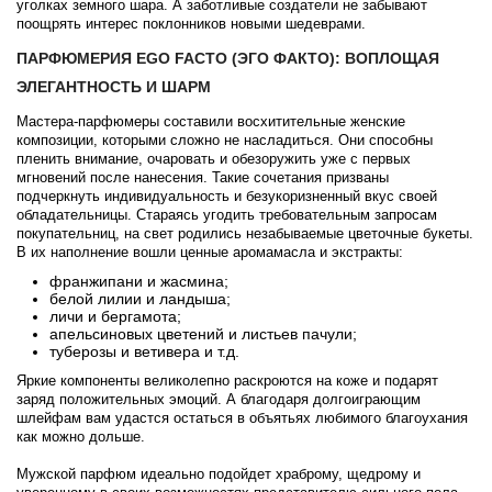
уголках земного шара. А заботливые создатели не забывают
поощрять интерес поклонников новыми шедеврами.
ПАРФЮМЕРИЯ EGO FACTO (ЭГО ФАКТО): ВОПЛОЩАЯ
ЭЛЕГАНТНОСТЬ И ШАРМ
Мастера-парфюмеры составили восхитительные женские
композиции, которыми сложно не насладиться. Они способны
пленить внимание, очаровать и обезоружить уже с первых
мгновений после нанесения. Такие сочетания призваны
подчеркнуть индивидуальность и безукоризненный вкус своей
обладательницы. Стараясь угодить требовательным запросам
покупательниц, на свет родились незабываемые цветочные букеты.
В их наполнение вошли ценные аромамасла и экстракты:
франжипани и жасмина;
белой лилии и ландыша;
личи и бергамота;
апельсиновых цветений и листьев пачули;
туберозы и ветивера и т.д.
Яркие компоненты великолепно раскроются на коже и подарят
заряд положительных эмоций. А благодаря долгоиграющим
шлейфам вам удастся остаться в объятьях любимого благоухания
как можно дольше.
Мужской парфюм идеально подойдет храброму, щедрому и