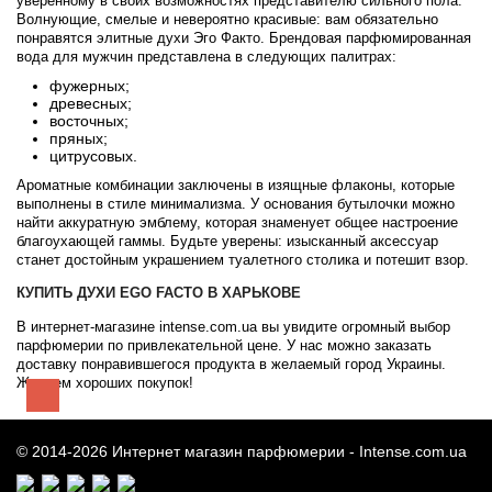
уверенному в своих возможностях представителю сильного пола.
Волнующие, смелые и невероятно красивые: вам обязательно
понравятся элитные духи Эго Факто. Брендовая парфюмированная
вода для мужчин представлена в следующих палитрах:
фужерных;
древесных;
восточных;
пряных;
цитрусовых.
Ароматные комбинации заключены в изящные флаконы, которые
выполнены в стиле минимализма. У основания бутылочки можно
найти аккуратную эмблему, которая знаменует общее настроение
благоухающей гаммы. Будьте уверены: изысканный аксессуар
станет достойным украшением туалетного столика и потешит взор.
КУПИТЬ ДУХИ EGO FACTO В ХАРЬКОВЕ
В интернет-магазине intense.com.ua вы увидите огромный выбор
парфюмерии по привлекательной цене. У нас можно заказать
доставку понравившегося продукта в желаемый город Украины.
Желаем хороших покупок!
© 2014-2026 Интернет магазин парфюмерии -
Intense.com.ua