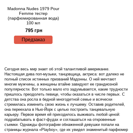
Madonna Nudes 1979 Pour
Femme тестер
(парфюмированная вода)
100 мл
795 грн
Предзаказ
Сегодня весь мир знает об этой талантливой американке.
Настоящая дива поп-музыки, танцовщица, актриса: вот далеко не
полный список истинных призваний Мадонны. О ней мечтают
многие мужчины, а женщины втайне завидуют ее грандиозной
популярности. Вот только мало кто задумывается, какие трудности
пришлось преодолеть певице, чтобы оказаться в числе первых. С
детства она росла в бедной многодетной семье и всячески
стремилась изменить свою жизнь к лучшему. Оставив родителей,
она переехала в Нью-Йорк с целью построить танцевальную
карьеру. Первое время ей приходилось выживать любой ценой:
подрабатывать в фаст-фудах и соглашаться на откровенные
съемки. Однажды фотографии обнаженной девушки попали на
страницы журнала «Playboy», где их увидел знаменитый парфюмер