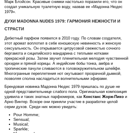
Марк Блэйсон. Красивые снимки настолько поразили его, что он
создал уникальную туалетную воду, назвав ее «Мадонна Нюдес
1979».
ДУХИ MADONNA NUDES 1979: ГАРМОНИЯ НЕЖНОСТИ И
СТРАСТИ
Дебютный парфюм появился в 2010 году. По словам создателя,
этот аромат воплотил в себе юношескую невинность и женскую
сексуальность. Он открывается цитрусовой свежестью сочного
бергамота и сицилийского мандарина с теплыми нотками
прекрасной розы. Затем звучит пленительная мелодия чувственной
орхидеи и пряной корицы. А индийские бобы тонка, амбра и
тропические пачули сливаются в головокружительном шлейфе.
Многогранные переплетения нот окутывают прозрачной дымкой,
позволяя сполна насладиться волнительными эфирами.
Брендовая новинка Мадонна Нюдес 1979 пришлась по душе не
одной представительнице слабого пола. Оригинальная композиция
удивила и таких знатных парфюмеров, как
Констанс Жорж-Пико
и
Арно Винтер. Вскоре они приняли участие в разработке целой
серии духов. Среди них можно увидеть:
Pour Homme;
Sensual;
Musical;
Sparkle;