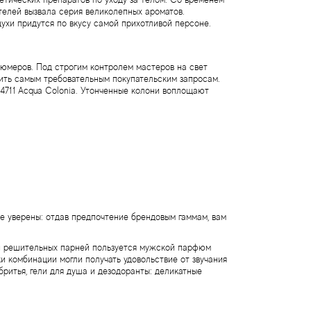
телей вызвала серия великолепных ароматов.
ухи придутся по вкусу самой прихотливой персоне.
фюмеров. Под строгим контролем мастеров на свет
ить самым требовательным покупательским запросам.
 4711 Acqua Colonia. Утонченные колони воплощают
е уверены: отдав предпочтение брендовым гаммам, вам
 и решительных парней пользуется мужской парфюм
и комбинации могли получать удовольствие от звучания
ритья, гели для душа и дезодоранты: деликатные