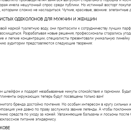
орая имела нешуточный спрос среди публики. Но истинный восторг покупа
которыми сложно не насладиться. Чуткие, красивые, звонкие: элегантные д
ШИСТЫХ ОДЕКОЛОНОВ ДЛЯ МУЖЧИН И ЖЕНЩИН
овой маркой туалетную воду, они пригласили к сотрудничеству лучших пар
восхищаться. Разрабатывая новые решения, профессионалы старались угод
ие и легкие концентрации, специалисты презентовали уникальную линейку
манию аудитории представляются следующие творения:
м шлейфом и подарят незабываемые минуты спокойствия и гармонии. Будьт
омплименты окружающих теперь будут посвящены только вам!
нитого бренда достойно почтения. Но особым интересом в кругу сильных
омпозиция уже давно по праву заслужила звание легенды. А чтобы поклонник
инию средств по уходу за кожей. Увлажняющие бальзамы и лосьоны после б
рвоклассное питание эпидермису.
ЬКОВЕ