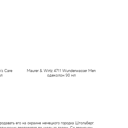
's Care
Maurer & Wirtz 4711 Wunderwasser Men
мл
одеколон 90 мл
565 грн
Предзаказ
продавать его на окраине немецкого городка Штольберг.
етических препаратов по уходу за телом. Со временем