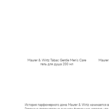
Maurer & Wirtz Tabac Gentle Men's Care
Maurer
гель для душа 200 мл
499 грн
Предзаказ
История парфюмерного дома Maurer & Wirtz начинается в 
Горожане положительно оценили фирменные изделия, что 