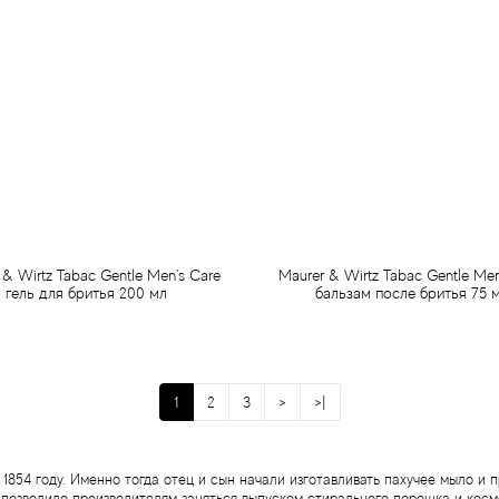
 & Wirtz Tabac Gentle Men's Care
Maurer & Wirtz Tabac Gentle Men
гель для бритья 200 мл
бальзам после бритья 75 
299 грн
499 грн
Предзаказ
Предзаказ
1
2
3
>
>|
1854 году. Именно тогда отец и сын начали изготавливать пахучее мыло и 
позволило производителям заняться выпуском стирального порошка и косм