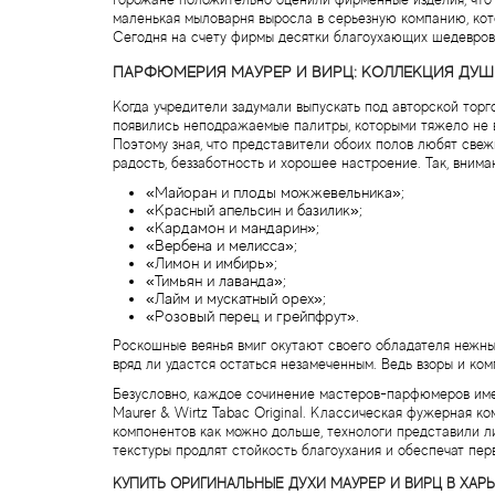
маленькая мыловарня выросла в серьезную компанию, кот
Сегодня на счету фирмы десятки благоухающих шедевров, 
ПАРФЮМЕРИЯ МАУРЕР И ВИРЦ: КОЛЛЕКЦИЯ ДУ
Когда учредители задумали выпускать под авторской торг
появились неподражаемые палитры, которыми тяжело не 
Поэтому зная, что представители обоих полов любят свеж
радость, беззаботность и хорошее настроение. Так, вни
«Майоран и плоды можжевельника»;
«Красный апельсин и базилик»;
«Кардамон и мандарин»;
«Вербена и мелисса»;
«Лимон и имбирь»;
«Тимьян и лаванда»;
«Лайм и мускатный орех»;
«Розовый перец и грейпфрут».
Роскошные веянья вмиг окутают своего обладателя нежны
вряд ли удастся остаться незамеченным. Ведь взоры и к
Безусловно, каждое сочинение мастеров-парфюмеров име
Maurer & Wirtz Tabac Original. Классическая фужерная к
компонентов как можно дольше, технологи представили л
текстуры продлят стойкость благоухания и обеспечат пе
КУПИТЬ ОРИГИНАЛЬНЫЕ ДУХИ МАУРЕР И ВИРЦ В ХАР