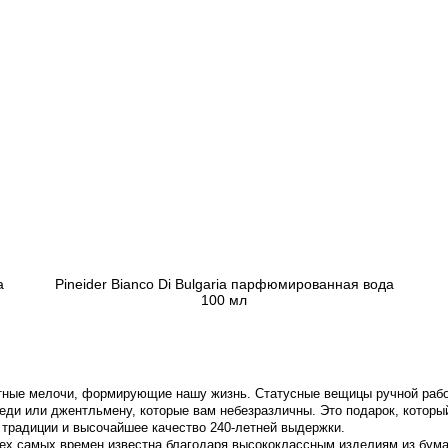
а
Pineider Bianco Di Bulgaria парфюмированная вода
100 мл
8 961 грн
Закончился
ятные мелочи, формирующие нашу жизнь. Статусные вещицы ручной раб
ди или джентльмену, которые вам небезразличны. Это подарок, которы
 традиции и высочайшее качество 240-летней выдержки.
 тех самых времен известна благодаря высококлассным изделиям из бум