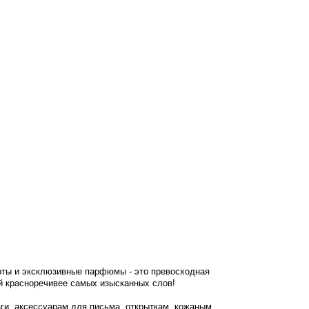
оты и эксклюзивные парфюмы - это превосходная
й красноречивее самых изысканных слов!
аги, аксессуарам для письма, открыткам, кожаным