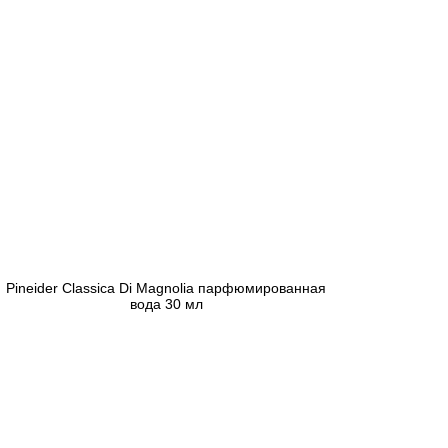
Pineider Classica Di Magnolia парфюмированная
вода 30 мл
5 654 грн
Закончился