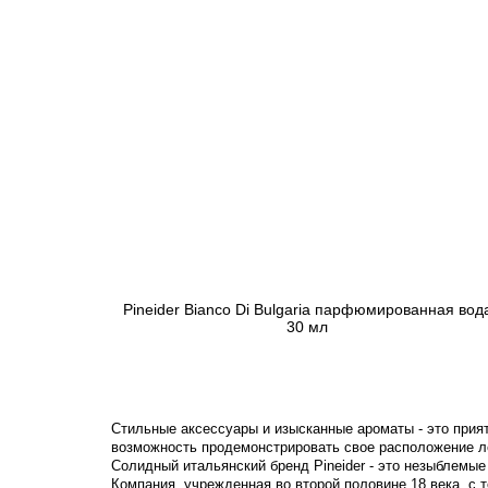
Pineider Bianco Di Bulgaria парфюмированная вод
30 мл
5 654 грн
Закончился
Стильные аксессуары и изысканные ароматы - это при
возможность продемонстрировать свое расположение ле
Солидный итальянский бренд Pineider - это незыблемые
Компания, учрежденная во второй половине 18 века, с