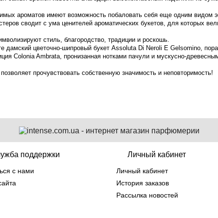
римых ароматов имеют возможность побаловать себя еще одним видом эк
стеров сводит с ума ценителей ароматических букетов, для которых в
мволизируют стиль, благородство, традиции и роскошь.
е дамский цветочно-шипровый букет Assoluta Di Neroli E Gelsomino, по
иция Colonia Ambrata, пронизанная нотками пачули и мускусно-древесны
я позволяет прочувствовать собственную значимость и неповторимость!
ужба поддержки
Личный кабинет
ься с нами
Личный кабинет
сайта
История заказов
Рассылка новостей