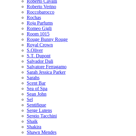
Roberto Cavalli
Roberto Verino
Roccobarocco
Rochas
Roja Parfums
Romeo Gigli
Room 1015
Rouge Bunny Rouge
Royal Crown
S.Oliver
S.T. Dupont
Salvador Dali
Salvatore Ferragamo
Sarah Jessica Parker
Sarahs
Scent Bar
Sea of Spa
Sean John
Sel
Sentifique
Serge Lutens
Sergio Tacchini
Shaik
Shakira
Shawn Mendes