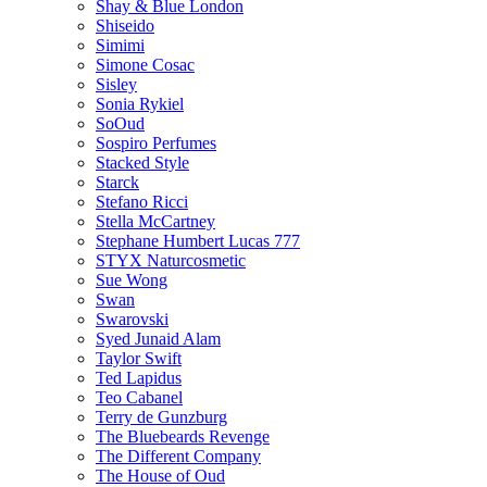
Shay & Blue London
Shiseido
Simimi
Simone Cosac
Sisley
Sonia Rykiel
SoOud
Sospiro Perfumes
Stacked Style
Starck
Stefano Ricci
Stella McCartney
Stephane Humbert Lucas 777
STYX Naturсosmetic
Sue Wong
Swan
Swarovski
Syed Junaid Alam
Taylor Swift
Ted Lapidus
Teo Cabanel
Terry de Gunzburg
The Bluebeards Revenge
The Different Company
The House of Oud