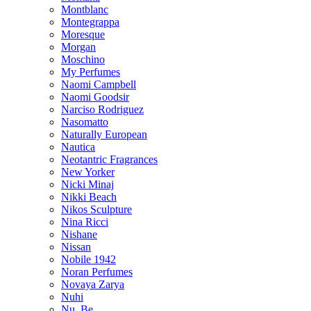
Montblanc
Montegrappa
Moresque
Morgan
Moschino
My Perfumes
Naomi Campbell
Naomi Goodsir
Narciso Rodriguez
Nasomatto
Naturally European
Nautica
Neotantric Fragrances
New Yorker
Nicki Minaj
Nikki Beach
Nikos Sculpture
Nina Ricci
Nishane
Nissan
Nobile 1942
Noran Perfumes
Novaya Zarya
Nuhi
Nu_Be