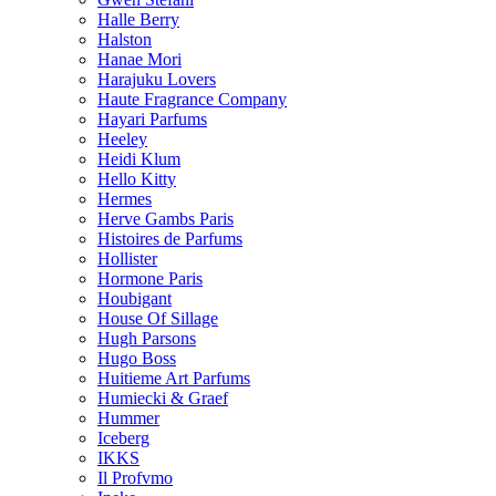
Halle Berry
Halston
Hanae Mori
Harajuku Lovers
Haute Fragrance Company
Hayari Parfums
Heeley
Heidi Klum
Hello Kitty
Hermes
Herve Gambs Paris
Histoires de Parfums
Hollister
Hormone Paris
Houbigant
House Of Sillage
Hugh Parsons
Hugo Boss
Huitieme Art Parfums
Humiecki & Graef
Hummer
Iceberg
IKKS
Il Profvmo