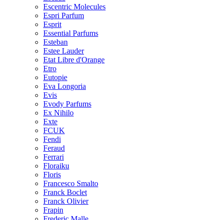
Escentric Molecules
Espri Parfum
Esprit
Essential Parfums
Esteban
Estee Lauder
Etat Libre d'Orange
Etro
Eutopie
Eva Longoria
Evis
Evody Parfums
Ex Nihilo
Exte
FCUK
Fendi
Feraud
Ferrari
Floraiku
Floris
Francesco Smalto
Franck Boclet
Franck Olivier
Frapin
Frederic Malle