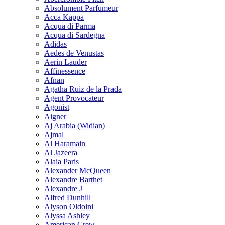
Absolument Parfumeur
Acca Kappa
Acqua di Parma
Acqua di Sardegna
Adidas
Aedes de Venustas
Aerin Lauder
Affinessence
Afnan
Agatha Ruiz de la Prada
Agent Provocateur
Agonist
Aigner
Aj Arabia (Widian)
Ajmal
Al Haramain
Al Jazeera
Alaia Paris
Alexander McQueen
Alexandre Barthet
Alexandre J
Alfred Dunhill
Alyson Oldoini
Alyssa Ashley
American Crew