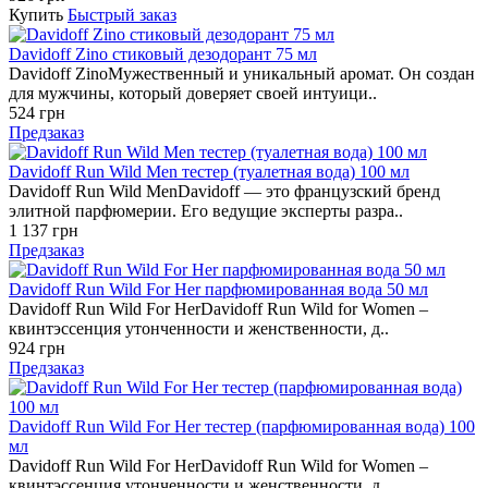
Купить
Быстрый заказ
Davidoff Zino стиковый дезодорант 75 мл
Davidoff ZinoМужественный и уникальный аромат. Он создан
для мужчины, который доверяет своей интуици..
524 грн
Предзаказ
Davidoff Run Wild Men тестер (туалетная вода) 100 мл
Davidoff Run Wild MenDavidoff — это французский бренд
элитной парфюмерии. Его ведущие эксперты разра..
1 137 грн
Предзаказ
Davidoff Run Wild For Her парфюмированная вода 50 мл
Davidoff Run Wild For HerDavidoff Run Wild for Women –
квинтэссенция утонченности и женственности, д..
924 грн
Предзаказ
Davidoff Run Wild For Her тестер (парфюмированная вода) 100
мл
Davidoff Run Wild For HerDavidoff Run Wild for Women –
квинтэссенция утонченности и женственности, д..