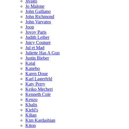
Jivago
Jo Malone
John Galliano
John Richmond
John Varvatos
Joop
Jovoy Paris
Judith Leiber
Juicy Couture
Jul et Mad
Juliette Has A Gun
Justin Bieber
Kajal
Kanebo
Karen Doue
Karl Lagerfeld
Katy Perry
Keiko Mecheri
Kenneth Cole
Kenzo
Khalis
Kiehl's
Kilian
Kim Kardashian
Kiton