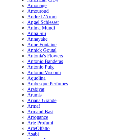
Amouage
Amouroud
Andre L'Arom
Angel Schlesser
Anima Mundi
Anna Sui
Annayake
Anne Fontaine
Annick Goutal
Antonia's Flowers
Antonio Banderas
Antonio Puig
Antonio Visconti
Aquolina
Arabesque Perfumes
Arabiyat
Aramis
Ariana Grande
Armaf
Armand Basi
Arrogance
Arte Profumi
ArteOlfatto
Asabi