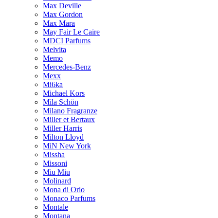
Max Deville
Max Gordon
Max Mara
May Fair Le Caire
MDCI Parfums
Melvita
Memo
Mercedes-Benz
Mexx
Mi6ka
Michael Kors
Mila Schön
Milano Fragranze
Miller et Bertaux
Miller Harris
Milton Lloyd
MiN New York
Missha
Missoni
Miu Miu
Molinard
Mona di Orio
Monaco Parfums
Montale
Montana