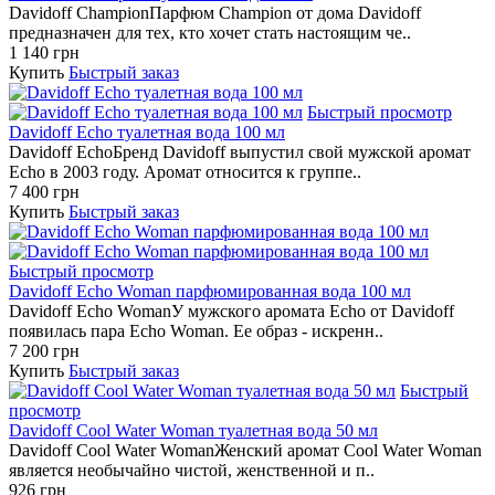
Davidoff ChampionПарфюм Champion от дома Davidoff
предназначен для тех, кто хочет стать настоящим че..
1 140 грн
Купить
Быстрый заказ
Быстрый просмотр
Davidoff Echo туалетная вода 100 мл
Davidoff EchoБренд Davidoff выпустил свой мужской аромат
Echo в 2003 году. Аромат относится к группе..
7 400 грн
Купить
Быстрый заказ
Быстрый просмотр
Davidoff Echo Woman парфюмированная вода 100 мл
Davidoff Echo WomanУ мужского аромата Echo от Davidoff
появилась пара Echo Woman. Ее образ - искренн..
7 200 грн
Купить
Быстрый заказ
Быстрый
просмотр
Davidoff Cool Water Woman туалетная вода 50 мл
Davidoff Cool Water WomanЖенский аромат Cool Water Woman
является необычайно чистой, женственной и п..
926 грн