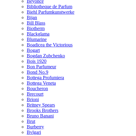
Beyonce
Bibliotheque de Parfum
Biehl Parfumkunstwerke
Bijan
Bill Blass
Biotherm
Blackglama
Blumarine
Boadicea the Victorious
Bogart
Bogdan Zubchenko
Bois 1920
Bon Parfumeur
Bond No.9
Bottega Profumiera
Bottega Veneta
Boucheron
Brecourt
Brioni
Britney Spears
Brooks Brothers
Bruno Banani
Brut
Burberry
Bvlgari