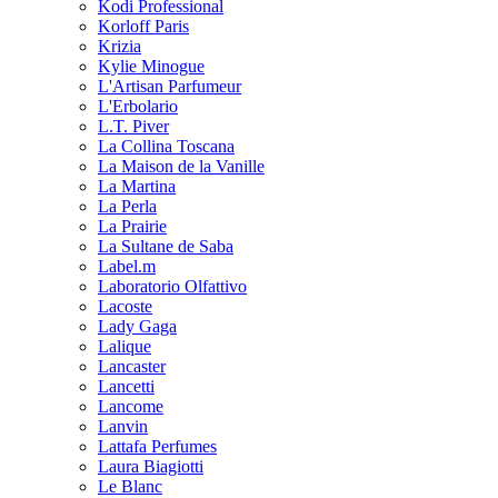
Kodi Professional
Korloff Paris
Krizia
Kylie Minogue
L'Artisan Parfumeur
L'Erbolario
L.T. Piver
La Collina Toscana
La Maison de la Vanille
La Martina
La Perla
La Prairie
La Sultane de Saba
Label.m
Laboratorio Olfattivo
Lacoste
Lady Gaga
Lalique
Lancaster
Lancetti
Lancome
Lanvin
Lattafa Perfumes
Laura Biagiotti
Le Blanc