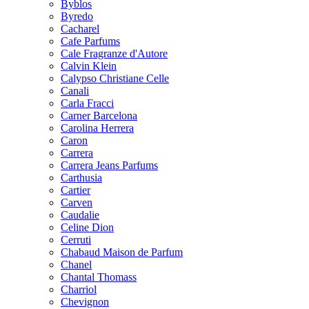
Byblos
Byredo
Cacharel
Cafe Parfums
Cale Fragranze d'Autore
Calvin Klein
Calypso Christiane Celle
Canali
Carla Fracci
Carner Barcelona
Carolina Herrera
Caron
Carrera
Carrera Jeans Parfums
Carthusia
Cartier
Carven
Caudalie
Celine Dion
Cerruti
Chabaud Maison de Parfum
Chanel
Chantal Thomass
Charriol
Chevignon