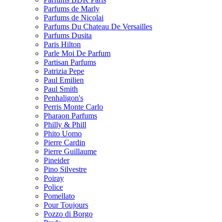
Parfums de Marly
Parfums de Nicolai
Parfums Du Chateau De Versailles
Parfums Dusita
Paris Hilton
Parle Moi De Parfum
Partisan Parfums
Patrizia Pepe
Paul Emilien
Paul Smith
Penhaligon's
Perris Monte Carlo
Pharaon Parfums
Philly & Phill
Phito Uomo
Pierre Cardin
Pierre Guillaume
Pineider
Pino Silvestre
Poiray
Police
Pomellato
Pour Toujours
Pozzo di Borgo