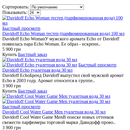
Сортировать:
Показывать:
Быстрый просмотр
Davidoff Echo Woman тестер (парфюмированная вода) 100 мл
Davidoff Echo WomanУ мужского аромата Echo от Davidoff
появилась пара Echo Woman. Ее образ - искренн..
5 900 грн
Купить
Быстрый заказ
Быстрый просмотр
Davidoff Echo туалетная вода 30 мл
Davidoff EchoБренд Davidoff выпустил свой мужской аромат
Echo в 2003 году. Аромат относится к группе..
3 900 грн
Купить
Быстрый заказ
Быстрый просмотр
Davidoff Cool Water Game Men туалетная вода 30 мл
Davidoff Cool Water Game MenВ поиске новых оттенков
свежести парфюмеры торговой марки Давидофф прово..
3 900 грн