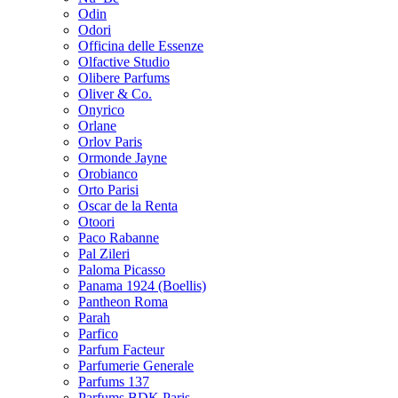
Odin
Odori
Officina delle Essenze
Olfactive Studio
Olibere Parfums
Oliver & Co.
Onyrico
Orlane
Orlov Paris
Ormonde Jayne
Orobianco
Orto Parisi
Oscar de la Renta
Otoori
Paco Rabanne
Pal Zileri
Paloma Picasso
Panama 1924 (Boellis)
Pantheon Roma
Parah
Parfico
Parfum Facteur
Parfumerie Generale
Parfums 137
Parfums BDK Paris