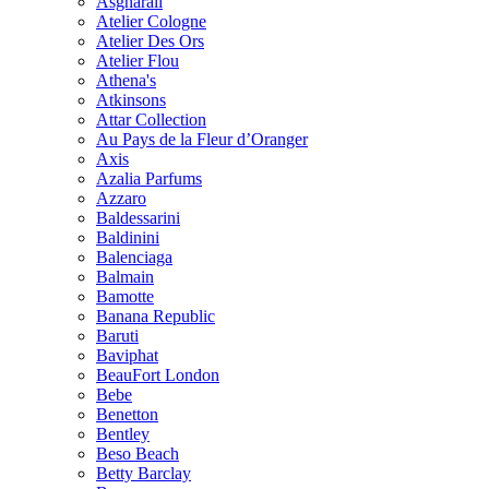
Asgharali
Atelier Cologne
Atelier Des Ors
Atelier Flou
Athena's
Atkinsons
Attar Collection
Au Pays de la Fleur d’Oranger
Axis
Azalia Parfums
Azzaro
Baldessarini
Baldinini
Balenciaga
Balmain
Bamotte
Banana Republic
Baruti
Baviphat
BeauFort London
Bebe
Benetton
Bentley
Beso Beach
Betty Barclay