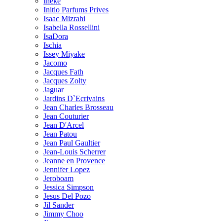
Ineke
Initio Parfums Prives
Isaac Mizrahi
Isabella Rossellini
IsaDora
Ischia
Issey Miyake
Jacomo
Jacques Fath
Jacques Zolty
Jaguar
Jardins D`Ecrivains
Jean Charles Brosseau
Jean Couturier
Jean D'Arcel
Jean Patou
Jean Paul Gaultier
Jean-Louis Scherrer
Jeanne en Provence
Jennifer Lopez
Jeroboam
Jessica Simpson
Jesus Del Pozo
Jil Sander
Jimmy Choo