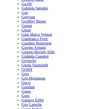
Ga-De
Gabriela Sabatini
Gap
Genyum
Geoffrey Beene
Gerani
Ghost
Gian Marco Venturi
Gianfranco Ferre
Giardino Benessere
Giorgio Armani
Giorgio Beverly Hills
Giulietta Capuleti
Givenchy
Gloria Vanderbilt
GOSH
Gres
Gris Montaigne
Gucci
Guerlain
Guess
Guru
Gustave Eiffel
Guy Laroche
Gwen Stefani