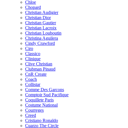
Chloe
Chopard
Christian Audigier
Christian Dior
Christian Gautier
Christian Lacroix
Christian Louboutin
Christina Aguilera
Cindy Crawford
Ciro
Classico
Clinique
Clive Christian
Clubman Pinaud
CnR Create
Coach
Collistar
Comme Des Garcons
Comptoir Sud Pacifique
Coquillete Paris
Costume National
Courreges
Creed
Cristiano Ronaldo
Cuarzo The Circle