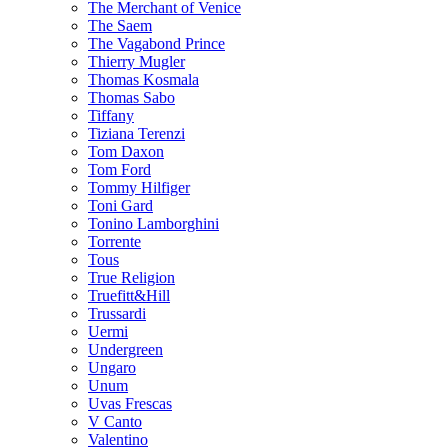
The Merchant of Venice
The Saem
The Vagabond Prince
Thierry Mugler
Thomas Kosmala
Thomas Sabo
Tiffany
Tiziana Terenzi
Tom Daxon
Tom Ford
Tommy Hilfiger
Toni Gard
Tonino Lamborghini
Torrente
Tous
True Religion
Truefitt&Hill
Trussardi
Uermi
Undergreen
Ungaro
Unum
Uvas Frescas
V Canto
Valentino