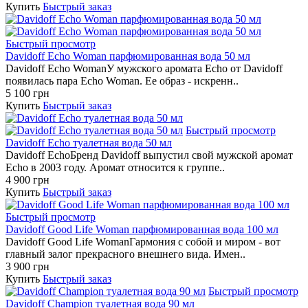
Купить
Быстрый заказ
Быстрый просмотр
Davidoff Echo Woman парфюмированная вода 50 мл
Davidoff Echo WomanУ мужского аромата Echo от Davidoff
появилась пара Echo Woman. Ее образ - искренн..
5 100 грн
Купить
Быстрый заказ
Быстрый просмотр
Davidoff Echo туалетная вода 50 мл
Davidoff EchoБренд Davidoff выпустил свой мужской аромат
Echo в 2003 году. Аромат относится к группе..
4 900 грн
Купить
Быстрый заказ
Быстрый просмотр
Davidoff Good Life Woman парфюмированная вода 100 мл
Davidoff Good Life WomanГармония с собой и миром - вот
главный залог прекрасного внешнего вида. Имен..
3 900 грн
Купить
Быстрый заказ
Быстрый просмотр
Davidoff Champion туалетная вода 90 мл