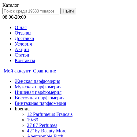
Каталог
08:00-20:00
О нас
Отзывы
Доставка
Условия
Aкции
Статьи
Контакты
Мой аккаунт
Сравнение
Женская парфюмерия
Мужская парфюмерия
Нишевая парфюмерия
Восточная парфюмерия
Винтажная парфюмерия
Бренды
12 Parfumeurs Francais
19-69
27 87 Perfumes
42° by Beauty More
Abercrombie Fitch