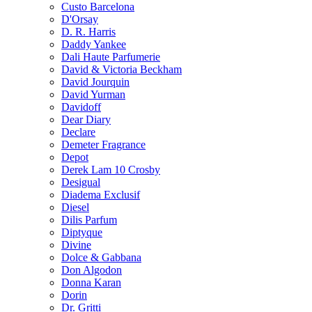
Custo Barcelona
D'Orsay
D. R. Harris
Daddy Yankee
Dali Haute Parfumerie
David & Victoria Beckham
David Jourquin
David Yurman
Davidoff
Dear Diary
Declare
Demeter Fragrance
Depot
Derek Lam 10 Crosby
Desigual
Diadema Exclusif
Diesel
Dilis Parfum
Diptyque
Divine
Dolce & Gabbana
Don Algodon
Donna Karan
Dorin
Dr. Gritti