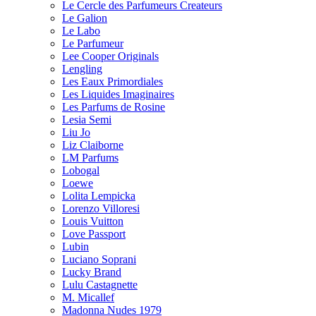
Le Cercle des Parfumeurs Createurs
Le Galion
Le Labo
Le Parfumeur
Lee Cooper Originals
Lengling
Les Eaux Primordiales
Les Liquides Imaginaires
Les Parfums de Rosine
Lesia Semi
Liu Jo
Liz Claiborne
LM Parfums
Lobogal
Loewe
Lolita Lempicka
Lorenzo Villoresi
Louis Vuitton
Love Passport
Lubin
Luciano Soprani
Lucky Brand
Lulu Castagnette
M. Micallef
Madonna Nudes 1979