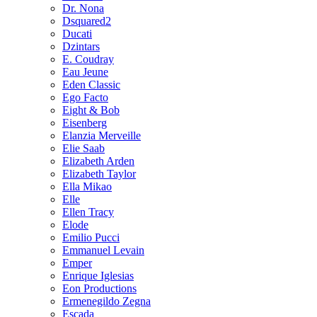
Dr. Nona
Dsquared2
Ducati
Dzintars
E. Coudray
Eau Jeune
Eden Classic
Ego Facto
Eight & Bob
Eisenberg
Elanzia Merveille
Elie Saab
Elizabeth Arden
Elizabeth Taylor
Ella Mikao
Elle
Ellen Tracy
Elode
Emilio Pucci
Emmanuel Levain
Emper
Enrique Iglesias
Eon Productions
Ermenegildo Zegna
Escada