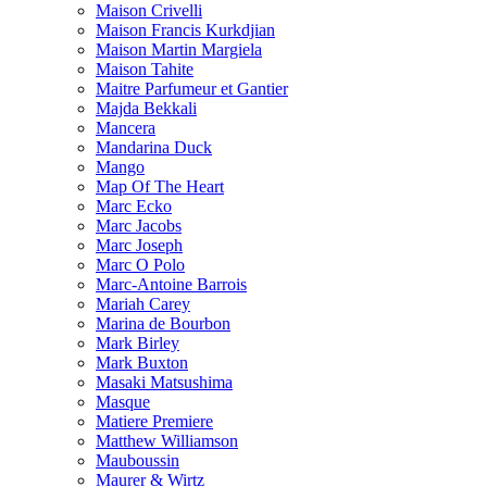
Maison Crivelli
Maison Francis Kurkdjian
Maison Martin Margiela
Maison Tahite
Maitre Parfumeur et Gantier
Majda Bekkali
Mancera
Mandarina Duck
Mango
Map Of The Heart
Marc Ecko
Marc Jacobs
Marc Joseph
Marc O Polo
Marc-Antoine Barrois
Mariah Carey
Marina de Bourbon
Mark Birley
Mark Buxton
Masaki Matsushima
Masque
Matiere Premiere
Matthew Williamson
Mauboussin
Maurer & Wirtz