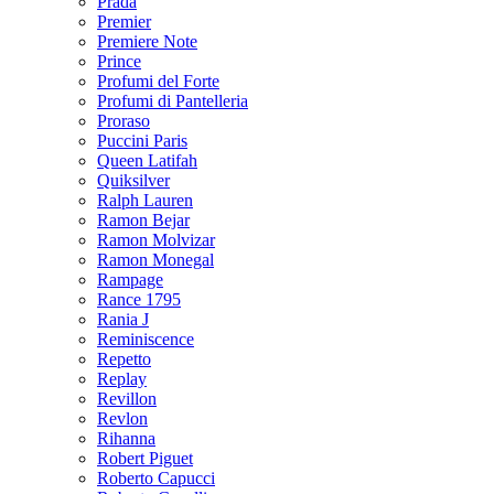
Prada
Premier
Premiere Note
Prince
Profumi del Forte
Profumi di Pantelleria
Proraso
Puccini Paris
Queen Latifah
Quiksilver
Ralph Lauren
Ramon Bejar
Ramon Molvizar
Ramon Monegal
Rampage
Rance 1795
Rania J
Reminiscence
Repetto
Replay
Revillon
Revlon
Rihanna
Robert Piguet
Roberto Capucci