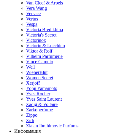
Van Cleef & Arpels
Vera Wang
Versace
Vertus
Vespa
Victoria Bredikhina
Victoria's Secret
Victorinox
Victorio & Lucchino
Viktor & Rolf
Vilhelm Parfumerie
Vince Camuto
Weil
WienerBlut
Women'Secret
Xerjoff
Yohji Yamamoto
Yves Rocher
Yves Saint Laurent
Zadig & Voltaire
Zarkoperfume
Zippo
Zirh
Zlatan Ibrahimovic Parfums
Информация