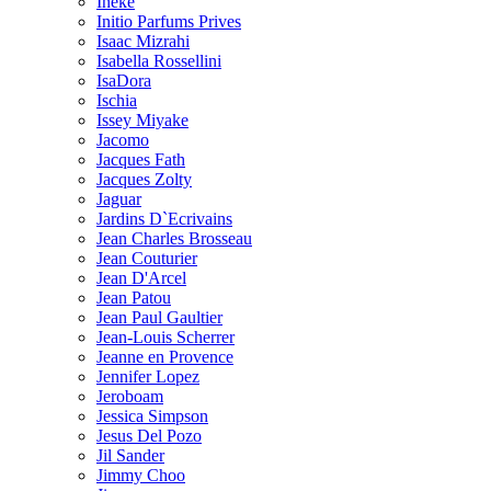
Ineke
Initio Parfums Prives
Isaac Mizrahi
Isabella Rossellini
IsaDora
Ischia
Issey Miyake
Jacomo
Jacques Fath
Jacques Zolty
Jaguar
Jardins D`Ecrivains
Jean Charles Brosseau
Jean Couturier
Jean D'Arcel
Jean Patou
Jean Paul Gaultier
Jean-Louis Scherrer
Jeanne en Provence
Jennifer Lopez
Jeroboam
Jessica Simpson
Jesus Del Pozo
Jil Sander
Jimmy Choo