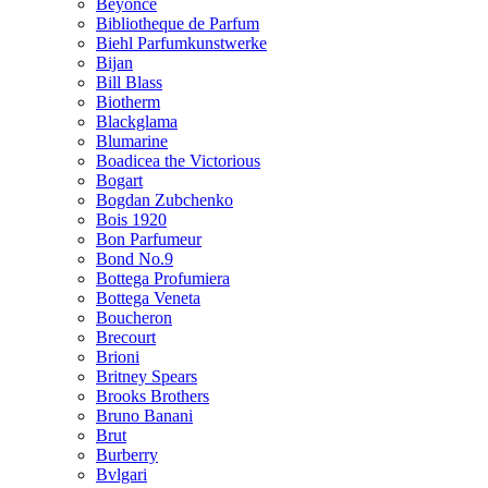
Beyonce
Bibliotheque de Parfum
Biehl Parfumkunstwerke
Bijan
Bill Blass
Biotherm
Blackglama
Blumarine
Boadicea the Victorious
Bogart
Bogdan Zubchenko
Bois 1920
Bon Parfumeur
Bond No.9
Bottega Profumiera
Bottega Veneta
Boucheron
Brecourt
Brioni
Britney Spears
Brooks Brothers
Bruno Banani
Brut
Burberry
Bvlgari