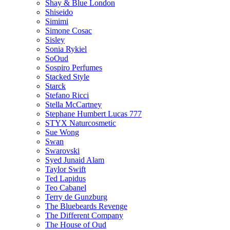
Shay & Blue London
Shiseido
Simimi
Simone Cosac
Sisley
Sonia Rykiel
SoOud
Sospiro Perfumes
Stacked Style
Starck
Stefano Ricci
Stella McCartney
Stephane Humbert Lucas 777
STYX Naturсosmetic
Sue Wong
Swan
Swarovski
Syed Junaid Alam
Taylor Swift
Ted Lapidus
Teo Cabanel
Terry de Gunzburg
The Bluebeards Revenge
The Different Company
The House of Oud