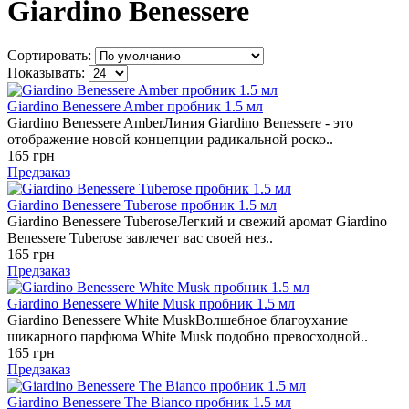
Giardino Benessere
Сортировать:
Показывать:
Giardino Benessere Amber пробник 1.5 мл
Giardino Benessere AmberЛиния Giardino Benessere - это
отображение новой концепции радикальной роско..
165 грн
Предзаказ
Giardino Benessere Tuberose пробник 1.5 мл
Giardino Benessere TuberoseЛегкий и свежий аромат Giardino
Benessere Tuberose завлечет вас своей нез..
165 грн
Предзаказ
Giardino Benessere White Musk пробник 1.5 мл
Giardino Benessere White MuskВолшебное благоухание
шикарного парфюма White Musk подобно превосходной..
165 грн
Предзаказ
Giardino Benessere The Bianco пробник 1.5 мл