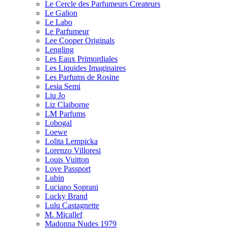
Le Cercle des Parfumeurs Createurs
Le Galion
Le Labo
Le Parfumeur
Lee Cooper Originals
Lengling
Les Eaux Primordiales
Les Liquides Imaginaires
Les Parfums de Rosine
Lesia Semi
Liu Jo
Liz Claiborne
LM Parfums
Lobogal
Loewe
Lolita Lempicka
Lorenzo Villoresi
Louis Vuitton
Love Passport
Lubin
Luciano Soprani
Lucky Brand
Lulu Castagnette
M. Micallef
Madonna Nudes 1979