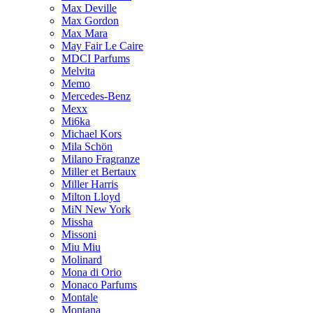
Max Deville
Max Gordon
Max Mara
May Fair Le Caire
MDCI Parfums
Melvita
Memo
Mercedes-Benz
Mexx
Mi6ka
Michael Kors
Mila Schön
Milano Fragranze
Miller et Bertaux
Miller Harris
Milton Lloyd
MiN New York
Missha
Missoni
Miu Miu
Molinard
Mona di Orio
Monaco Parfums
Montale
Montana