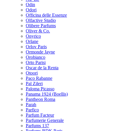
Odin
Odori
Officina delle Essenze
Olfactive Studio
Olibere Parfums
Oliver & Co.
Onyrico
Orlane
Orlov Paris
Ormonde Jayne
Orobianco
Orto Parisi
Oscar de la Renta
Otoori
Paco Rabanne
Pal Zileri
Paloma Picasso
Panama 1924 (Boellis)
Pantheon Roma
Parah
Parfico
Parfum Facteur
Parfumerie Generale
Parfums 137
Parfums BDK Paris