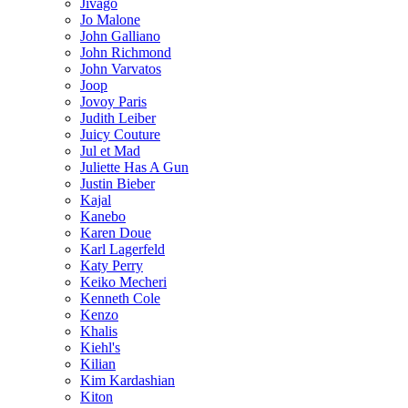
Jivago
Jo Malone
John Galliano
John Richmond
John Varvatos
Joop
Jovoy Paris
Judith Leiber
Juicy Couture
Jul et Mad
Juliette Has A Gun
Justin Bieber
Kajal
Kanebo
Karen Doue
Karl Lagerfeld
Katy Perry
Keiko Mecheri
Kenneth Cole
Kenzo
Khalis
Kiehl's
Kilian
Kim Kardashian
Kiton