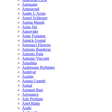
Amouage
Amouroud
Andre L'Arom
Angel Schlesser
Anima Mundi
Anna Sui
Annayake
Anne Fontaine
Annick Goutal
Antonia's Flowers
Antonio Banderas
Antonio Puig
Antonio Visconti
Aquolina
Arabesque Perfumes
Arabiyat
Aramis
Ariana Grande
Armaf
Armand Basi
Arrogance
Arte Profumi
ArteOlfatto
Asabi