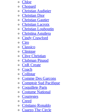
Chloe
Chopard
Christian Audigier
Christian Dior
Christian Gautier
Christian Lacroix
Christian Louboutin
Christina Aguilera
Cindy Crawford
Ciro
Classico
Clinique
Clive Christian
Clubman Pinaud
CnR Create
Coach
Collistar
Comme Des Garcons
Comptoir Sud Pacifique
Coquillete Paris
Costume National
Courreges
Creed
Cristiano Ronaldo
Cuarzo The Circle