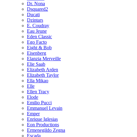
Dr. Nona
Dsquared2
Ducati
Dzintars
E. Coudray
Eau Jeune
Eden Classic
Ego Facto
Eight & Bob
Eisenberg
Elanzia Merveille
Elie Saab
Elizabeth Arden
Elizabeth Taylor
Ella Mikao
Elle
Ellen Tracy
Elode
Emilio Pucci
Emmanuel Levain
Emper
Enrique Iglesias
Eon Productions
Ermenegildo Zegna
Escada