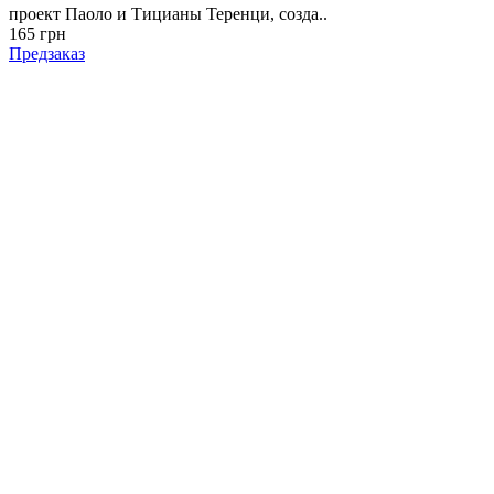
проект Паоло и Тицианы Теренци, созда..
165 грн
Предзаказ