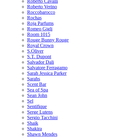
Roberto Cavalli
Roberto Verino
Roccobarocco
Rochas
Roja Parfums
Romeo Gigli
Room 1015
Rouge Bunny Rouge
Royal Crown
S.Oliver
S.T. Dupont
Salvador Dali
Salvatore Ferragamo
Sarah Jessica Parker
Sarahs
Scent Bar
Sea of Spa
Sean John
Sel
Sentifique
Serge Lutens
Sergio Tacchini
Shaik
Shakira
Shawn Mendes