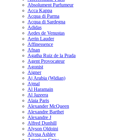
Absolument Parfumeur
Acca Kappa
Acqua di Parma
Acqua di Sardegna
Adidas
Aedes de Venustas
Aerin Lauder
Affinessence
Afnan
Agatha Ruiz de la Prada
Agent Provocateur
Agonist
Aigner
Aj Arabia (Widian)
Ajmal
Al Haramain
Al Jazeera
Alaia Paris
Alexander McQueen
Alexandre Barthet
Alexandre J
Alfred Dunhill
Alyson Oldoini
Alyssa Ashley
American Crew