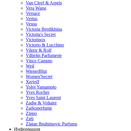
Van Cleef & Arpels
Vera Wang
Versace
Vertus
Vespa
Victoria Bredikhina
Victoria's Secret
Victorinox
Victorio & Lucchino
Viktor & Rolf
Vilhelm Parfumerie
Vince Camuto
Weil
WienerBlut
Women'Secret
Xerjoff
Yohji Yamamoto
Yves Rocher
Yves Saint Laurent
Zadig & Voltaire
Zarkoperfume
Zippo
Zirh
Zlatan Ibrahimovic Parfums
Информация