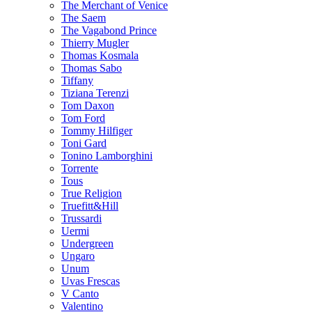
The Merchant of Venice
The Saem
The Vagabond Prince
Thierry Mugler
Thomas Kosmala
Thomas Sabo
Tiffany
Tiziana Terenzi
Tom Daxon
Tom Ford
Tommy Hilfiger
Toni Gard
Tonino Lamborghini
Torrente
Tous
True Religion
Truefitt&Hill
Trussardi
Uermi
Undergreen
Ungaro
Unum
Uvas Frescas
V Canto
Valentino