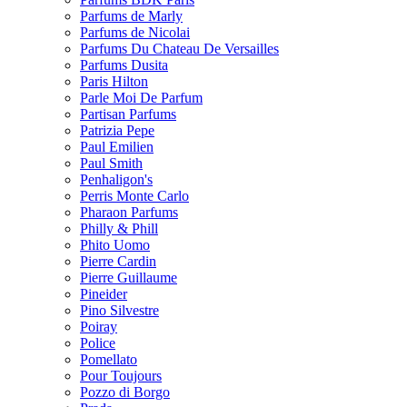
Parfums de Marly
Parfums de Nicolai
Parfums Du Chateau De Versailles
Parfums Dusita
Paris Hilton
Parle Moi De Parfum
Partisan Parfums
Patrizia Pepe
Paul Emilien
Paul Smith
Penhaligon's
Perris Monte Carlo
Pharaon Parfums
Philly & Phill
Phito Uomo
Pierre Cardin
Pierre Guillaume
Pineider
Pino Silvestre
Poiray
Police
Pomellato
Pour Toujours
Pozzo di Borgo