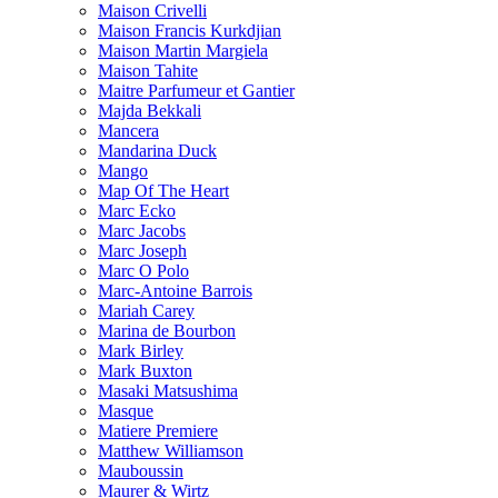
Maison Crivelli
Maison Francis Kurkdjian
Maison Martin Margiela
Maison Tahite
Maitre Parfumeur et Gantier
Majda Bekkali
Mancera
Mandarina Duck
Mango
Map Of The Heart
Marc Ecko
Marc Jacobs
Marc Joseph
Marc O Polo
Marc-Antoine Barrois
Mariah Carey
Marina de Bourbon
Mark Birley
Mark Buxton
Masaki Matsushima
Masque
Matiere Premiere
Matthew Williamson
Mauboussin
Maurer & Wirtz