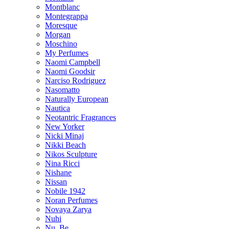
Montblanc
Montegrappa
Moresque
Morgan
Moschino
My Perfumes
Naomi Campbell
Naomi Goodsir
Narciso Rodriguez
Nasomatto
Naturally European
Nautica
Neotantric Fragrances
New Yorker
Nicki Minaj
Nikki Beach
Nikos Sculpture
Nina Ricci
Nishane
Nissan
Nobile 1942
Noran Perfumes
Novaya Zarya
Nuhi
Nu_Be