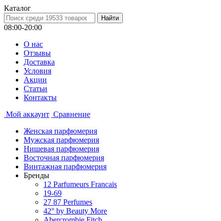
Каталог
08:00-20:00
О нас
Отзывы
Доставка
Условия
Aкции
Статьи
Контакты
Мой аккаунт
Сравнение
Женская парфюмерия
Мужская парфюмерия
Нишевая парфюмерия
Восточная парфюмерия
Винтажная парфюмерия
Бренды
12 Parfumeurs Francais
19-69
27 87 Perfumes
42° by Beauty More
Abercrombie Fitch