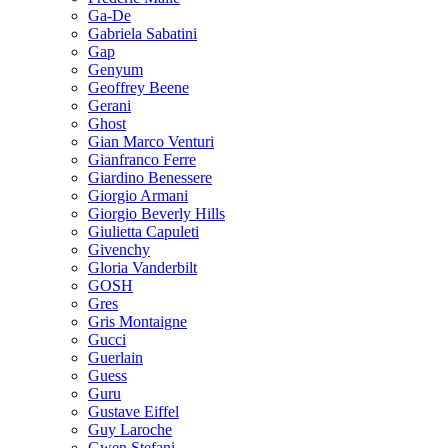
Ga-De
Gabriela Sabatini
Gap
Genyum
Geoffrey Beene
Gerani
Ghost
Gian Marco Venturi
Gianfranco Ferre
Giardino Benessere
Giorgio Armani
Giorgio Beverly Hills
Giulietta Capuleti
Givenchy
Gloria Vanderbilt
GOSH
Gres
Gris Montaigne
Gucci
Guerlain
Guess
Guru
Gustave Eiffel
Guy Laroche
Gwen Stefani