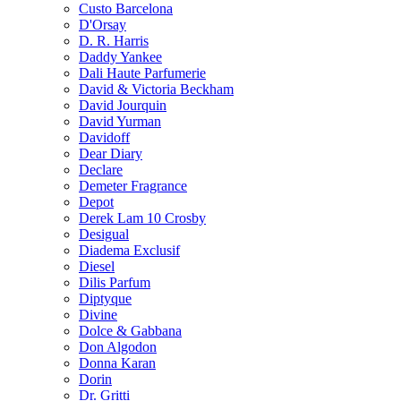
Custo Barcelona
D'Orsay
D. R. Harris
Daddy Yankee
Dali Haute Parfumerie
David & Victoria Beckham
David Jourquin
David Yurman
Davidoff
Dear Diary
Declare
Demeter Fragrance
Depot
Derek Lam 10 Crosby
Desigual
Diadema Exclusif
Diesel
Dilis Parfum
Diptyque
Divine
Dolce & Gabbana
Don Algodon
Donna Karan
Dorin
Dr. Gritti