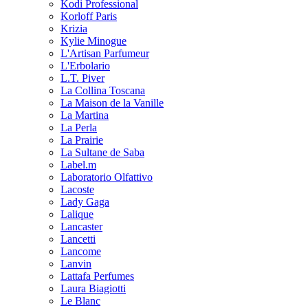
Kodi Professional
Korloff Paris
Krizia
Kylie Minogue
L'Artisan Parfumeur
L'Erbolario
L.T. Piver
La Collina Toscana
La Maison de la Vanille
La Martina
La Perla
La Prairie
La Sultane de Saba
Label.m
Laboratorio Olfattivo
Lacoste
Lady Gaga
Lalique
Lancaster
Lancetti
Lancome
Lanvin
Lattafa Perfumes
Laura Biagiotti
Le Blanc