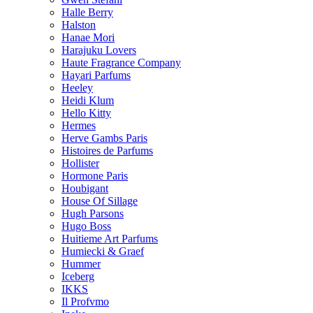
Halle Berry
Halston
Hanae Mori
Harajuku Lovers
Haute Fragrance Company
Hayari Parfums
Heeley
Heidi Klum
Hello Kitty
Hermes
Herve Gambs Paris
Histoires de Parfums
Hollister
Hormone Paris
Houbigant
House Of Sillage
Hugh Parsons
Hugo Boss
Huitieme Art Parfums
Humiecki & Graef
Hummer
Iceberg
IKKS
Il Profvmo