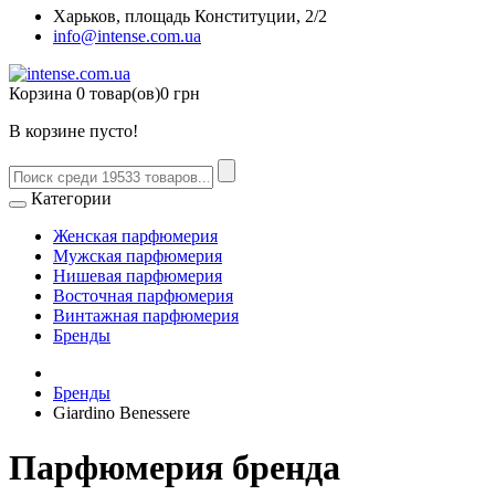
Харьков, площадь Конституции, 2/2
info@intense.com.ua
Корзина
0 товар(ов)
0 грн
В корзине пусто!
Категории
Женская парфюмерия
Мужская парфюмерия
Нишевая парфюмерия
Восточная парфюмерия
Винтажная парфюмерия
Бренды
Бренды
Giardino Benessere
Парфюмерия бренда