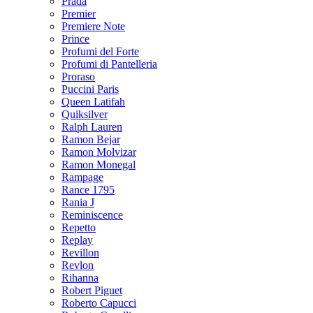
Prada
Premier
Premiere Note
Prince
Profumi del Forte
Profumi di Pantelleria
Proraso
Puccini Paris
Queen Latifah
Quiksilver
Ralph Lauren
Ramon Bejar
Ramon Molvizar
Ramon Monegal
Rampage
Rance 1795
Rania J
Reminiscence
Repetto
Replay
Revillon
Revlon
Rihanna
Robert Piguet
Roberto Capucci