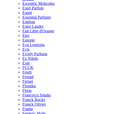
Escentric Molecules
Espri Parfum
Esprit
Essential Parfums
Esteban
Estee Lauder
Etat Libre d'Orange
Etro
Eutopie
Eva Longoria
Evis
Evody Parfums
Ex Nihilo
Exte
FCUK
Fendi
Feraud
Ferrari
Floraiku
Floris
Francesco Smalto
Franck Boclet
Franck Olivier
Frapin
Frederic Malle