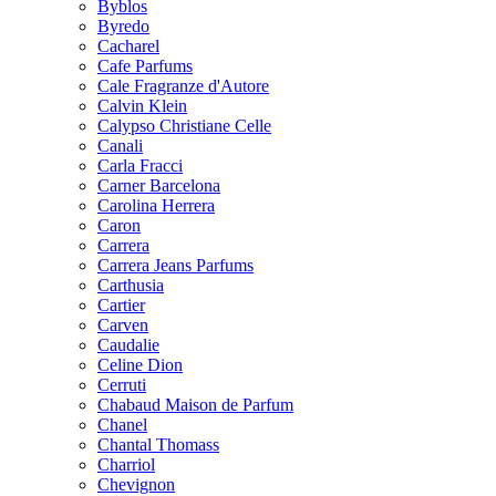
Byblos
Byredo
Cacharel
Cafe Parfums
Cale Fragranze d'Autore
Calvin Klein
Calypso Christiane Celle
Canali
Carla Fracci
Carner Barcelona
Carolina Herrera
Caron
Carrera
Carrera Jeans Parfums
Carthusia
Cartier
Carven
Caudalie
Celine Dion
Cerruti
Chabaud Maison de Parfum
Chanel
Chantal Thomass
Charriol
Chevignon