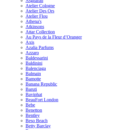
Asgharali
Atelier Cologne
Atelier Des Ors
Atelier Flou
Athena's
Atkinsons
Attar Collection
Au Pays de la Fleur d’Oranger
Axis
Azalia Parfums
Azzaro
Baldessarini
Baldinini
Balenciaga
Balmain
Bamotte
Banana Republic
Baruti
Baviphat
BeauFort London
Bebe
Benetton
Bentley
Beso Beach
Betty Barclay