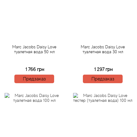
Bamotte
Banana Republic
Baruti
Marc Jacobs Daisy Love
Marc Jacobs Daisy Love
Baviphat
туалетная вода 50 мл
туалетная вода 30 мл
BeauFort London
1 766 грн
1 297 грн
Предзаказ
Предзаказ
Bebe
Benetton
Bentley
Beso Beach