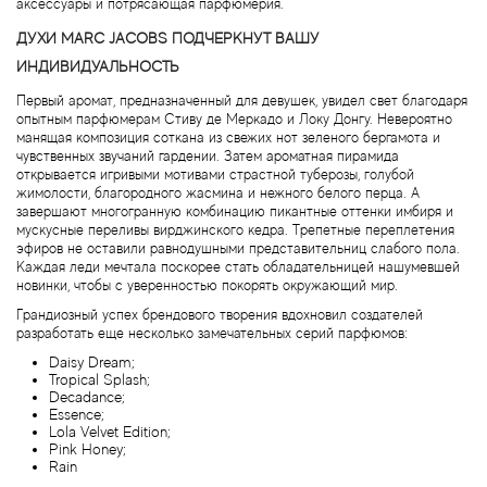
аксессуары и потрясающая парфюмерия.
Brecourt
ДУХИ MARC JACOBS ПОДЧЕРКНУТ ВАШУ
ИНДИВИДУАЛЬНОСТЬ
Brioni
Первый аромат, предназначенный для девушек, увидел свет благодаря
опытным парфюмерам Стиву де Меркадо и Локу Донгу. Невероятно
Britney Spears
манящая композиция соткана из свежих нот зеленого бергамота и
чувственных звучаний гардении. Затем ароматная пирамида
открывается игривыми мотивами страстной туберозы, голубой
Brooks Brothers
жимолости, благородного жасмина и нежного белого перца. А
завершают многогранную комбинацию пикантные оттенки имбиря и
мускусные переливы вирджинского кедра. Трепетные переплетения
Bruno Banani
эфиров не оставили равнодушными представительниц слабого пола.
Каждая леди мечтала поскорее стать обладательницей нашумевшей
новинки, чтобы с уверенностью покорять окружающий мир.
Brut
Грандиозный успех брендового творения вдохновил создателей
разработать еще несколько замечательных серий парфюмов:
Burberry
Daisy Dream;
Tropical Splash;
Bvlgari
Decadance;
Essence;
Lola Velvet Edition;
Pink Honey;
Byblos
Rain