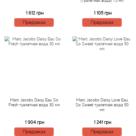
(туалетная вода) 75 мл
Arte Profumi
1 612 грн
1 105 грн
ArteOlfatto
Предзаказ
Предзаказ
Asabi
Asgharali
Atelier Cologne
Atelier Des Ors
Atelier Flou
Marc Jacobs Daisy Eau So
Marc Jacobs Daisy Love Eau
Fresh туалетная вода 30 мл
So Sweet туалетная вода 50
Athena's
мл
1 904 грн
1 241 грн
Atkinsons
Предзаказ
Предзаказ