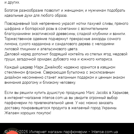
и других.
Byredo
Богатое разнообразие позволит и женщинам, и мужчинам подобрать
идеальные духи для любого образа.
Cacharel
Повседневный look непременно украсят нотки пахучей сливы, пряного
шафрана и болгарской розы в сочетании с волнительными
благоуханиями экзотической древесины, сладкой клубники и ванили.
Cafe Parfums
Торжественное одеяние подчеркнут прекрасные аккорды сочного
лимона, сухого кардамона и сандалового дерева с мелодиями
лиловой глицинии и апельсинового цвета.
Cale Fragranze d'Autore
Деловой наряд дополнит бодрящий коктейль из спелых ягод, медовой
груши, загадочной орхидеи, дубового мха и южного кипариса.
Calvin Klein
Каждый шедевр Марк Джейкобс надежно хранится в изящном
стеклянном флаконе. Сверкающая бутылочка с эксклюзивным
дизайном несомненно станет желанным подарком и ценным знаком
Calypso Christiane Celle
внимания дорогому и близкому человеку.
Если вы решили купить душистую продукцию Marc Jacobs в Харькове,
Canali
в интернет-магазине intense.com.ua вы увидите огромный выбор
парфюмерии по привлекательной цене. У нас можно заказать
доставку понравившегося продукта в желаемый город Украины.
Carla Fracci
Желаем хороших покупок!
Carner Barcelona
© 2014-2026 Интернет магазин парфюмерии -
Intense.com.ua