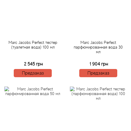
Angel Schlesser
Anima Mundi
Anna Sui
Marc Jacobs Perfect тестер
Marc Jacobs Perfect
Annayake
(туалетная вода) 100 мл
парфюмированная вода 30
мл
Anne Fontaine
2 545 грн
1 904 грн
Предзаказ
Предзаказ
Annick Goutal
Antonia's Flowers
Antonio Banderas
Antonio Puig