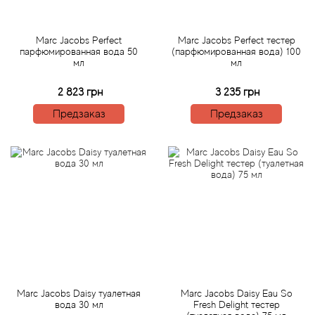
Antonio Visconti
Aquolina
Marc Jacobs Perfect
Marc Jacobs Perfect тестер
парфюмированная вода 50
(парфюмированная вода) 100
мл
мл
Arabesque Perfumes
2 823 грн
3 235 грн
Arabiyat
Предзаказ
Предзаказ
Aramis
Ariana Grande
Armaf
Armand Basi
Arrogance
Marc Jacobs Daisy туалетная
Marc Jacobs Daisy Eau So
вода 30 мл
Fresh Delight тестер