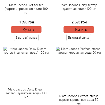
Marc Jacobs Dot тестер
Marc Jacobs Daisy тестер
(парфюмированная вода) 100
(туалетная вода) 100 мл
Acqua di Parma
мл
Acqua di Sardegna
1 390 грн
2 693 грн
Купить
Купить
Adidas
Быстрый заказ
Быстрый заказ
Aedes de Venustas
Aerin Lauder
Affinessence
Afnan
Marc Jacobs Daisy Dream
Agatha Ruiz de la Prada
тестер (туалетная вода) 100
Marc Jacobs Perfect Intense
мл
парфюмированная вода 50
мл
Agent Provocateur