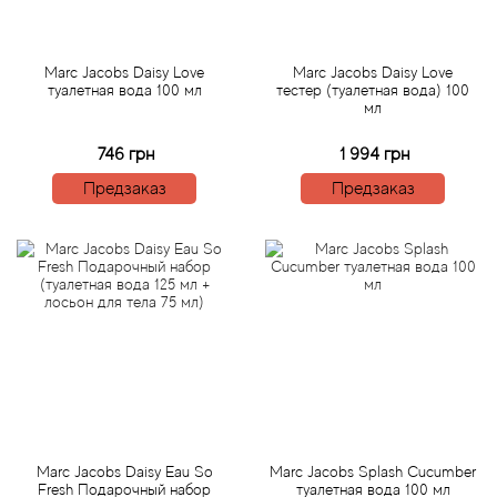
Betty Barclay
Beyonce
Marc Jacobs Daisy Love
Marc Jacobs Daisy Love
туалетная вода 100 мл
тестер (туалетная вода) 100
мл
Bibliotheque de Parfum
746 грн
1 994 грн
Biehl Parfumkunstwerke
Предзаказ
Предзаказ
Bijan
Bill Blass
Biotherm
Blackglama
Blumarine
Marc Jacobs Daisy Eau So
Marc Jacobs Splash Cucumber
Fresh Подарочный набор
туалетная вода 100 мл