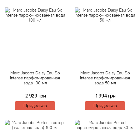
Alexandre Barthet
Alexandre J
Alfred Dunhill
Alyson Oldoini
Alyssa Ashley
Marc Jacobs Daisy Eau So
Marc Jacobs Daisy Eau So
American Crew
Intense парфюмированная
Intense парфюмированная
вода 100 мл
вода 50 мл
Amouage
2 929 грн
1 994 грн
Предзаказ
Предзаказ
Amouroud
Andre L'Arom