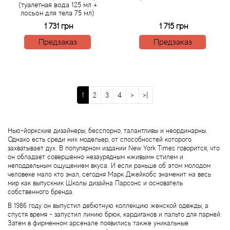
(туалетная вода 125 мл +
Boadicea the Victorious
лосьон для тела 75 мл)
1 731 грн
1 715 грн
Bogart
Предзаказ
Предзаказ
Bogdan Zubchenko
Bois 1920
1
2
3
4
>
>|
Bon Parfumeur
Нью-йоркские дизайнеры, бесспорно, талантливы и неординарны.
Bond No.9
Однако есть среди них модельер, от способностей которого
захватывает дух. В популярном издании New York Times говорится, что
он обладает совершенно незаурядным «живым» стилем и
Bottega Profumiera
неподдельным ощущением вкуса. И если раньше об этом молодом
человеке мало кто знал, сегодня Марк Джейкобс знаменит на весь
мир как выпускник Школы дизайна Парсонс и основатель
Bottega Veneta
собственного бренда.
В 1986 году он выпустил дебютную коллекцию женской одежды, а
Boucheron
спустя время - запустил линию брюк, кардиганов и пальто для парней.
Затем в фирменном арсенале появились также уникальные