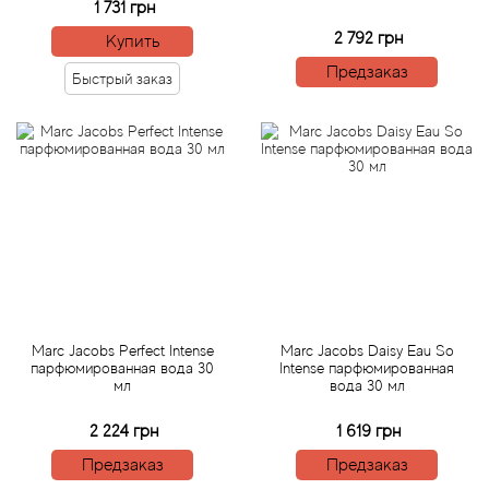
1 731 грн
2 792 грн
Купить
Agonist
Предзаказ
Быстрый заказ
Aigner
Aj Arabia (Widian)
Ajmal
Al Haramain
Al Jazeera
Marc Jacobs Perfect Intense
Marc Jacobs Daisy Eau So
парфюмированная вода 30
Intense парфюмированная
Alaia Paris
мл
вода 30 мл
2 224 грн
1 619 грн
Alexander McQueen
Предзаказ
Предзаказ