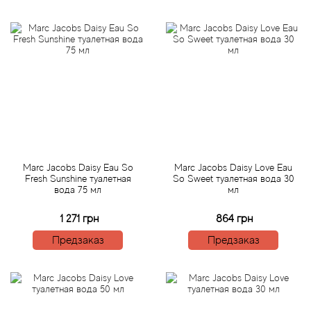
Attar Collection
Au Pays de la Fleur d’Oranger
Axis
Azalia Parfums
Azzaro
Marc Jacobs Daisy Eau So
Marc Jacobs Daisy Love Eau
Baldessarini
Fresh Sunshine туалетная
So Sweet туалетная вода 30
вода 75 мл
мл
Baldinini
1 271 грн
864 грн
Предзаказ
Предзаказ
Balenciaga
Balmain