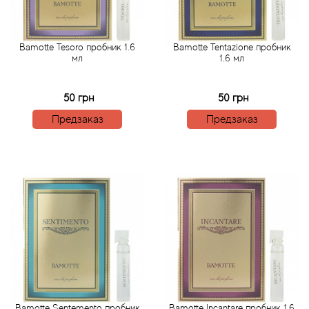
Acqua di Parma
Bamotte Tesoro пробник 1.6
Bamotte Tentazione пробник
мл
1.6 мл
Acqua di Sardegna
50 грн
50 грн
Adidas
Предзаказ
Предзаказ
Aedes de Venustas
Aerin Lauder
Affinessence
Afnan
Agatha Ruiz de la Prada
Agent Provocateur
Bamotte Sentemento пробник
Bamotte Incantare пробник 1.6