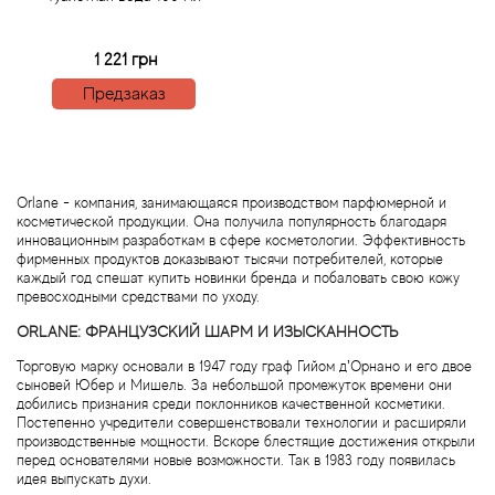
Agonist
1 221 грн
Предзаказ
Aigner
Aj Arabia (Widian)
Orlane - компания, занимающаяся производством парфюмерной и
Ajmal
косметической продукции. Она получила популярность благодаря
инновационным разработкам в сфере косметологии. Эффективность
фирменных продуктов доказывают тысячи потребителей, которые
Al Haramain
каждый год спешат купить новинки бренда и побаловать свою кожу
превосходными средствами по уходу.
Al Jazeera
ORLANE: ФРАНЦУЗСКИЙ ШАРМ И ИЗЫСКАННОСТЬ
Торговую марку основали в 1947 году граф Гийом д’Орнано и его двое
Alaia Paris
сыновей Юбер и Мишель. За небольшой промежуток времени они
добились признания среди поклонников качественной косметики.
Постепенно учредители совершенствовали технологии и расширяли
Alexander McQueen
производственные мощности. Вскоре блестящие достижения открыли
перед основателями новые возможности. Так в 1983 году появилась
идея выпускать духи.