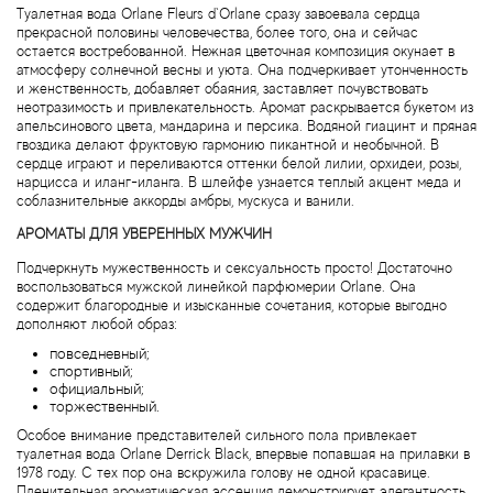
Alexandre Barthet
Туалетная вода Orlane Fleurs d`Orlane сразу завоевала сердца
прекрасной половины человечества, более того, она и сейчас
остается востребованной. Нежная цветочная композиция окунает в
Alexandre J
атмосферу солнечной весны и уюта. Она подчеркивает утонченность
и женственность, добавляет обаяния, заставляет почувствовать
неотразимость и привлекательность. Аромат раскрывается букетом из
Alfred Dunhill
апельсинового цвета, мандарина и персика. Водяной гиацинт и пряная
гвоздика делают фруктовую гармонию пикантной и необычной. В
Alyson Oldoini
сердце играют и переливаются оттенки белой лилии, орхидеи, розы,
нарцисса и иланг-иланга. В шлейфе узнается теплый акцент меда и
соблазнительные аккорды амбры, мускуса и ванили.
Alyssa Ashley
АРОМАТЫ ДЛЯ УВЕРЕННЫХ МУЖЧИН
Подчеркнуть мужественность и сексуальность просто! Достаточно
American Crew
воспользоваться мужской линейкой парфюмерии Orlane. Она
содержит благородные и изысканные сочетания, которые выгодно
дополняют любой образ:
Amouage
повседневный;
спортивный;
Amouroud
официальный;
торжественный.
Особое внимание представителей сильного пола привлекает
Andre L'Arom
туалетная вода Orlane Derrick Black, впервые попавшая на прилавки в
1978 году. С тех пор она вскружила голову не одной красавице.
Пленительная ароматическая эссенция демонстрирует элегантность