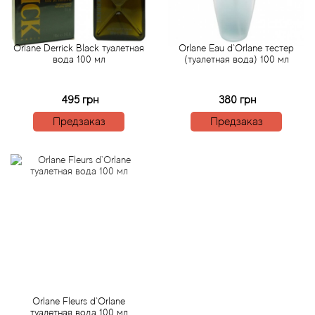
Acqua di Parma
Orlane Derrick Black туалетная
Orlane Eau d`Orlane тестер
вода 100 мл
(туалетная вода) 100 мл
Acqua di Sardegna
495 грн
380 грн
Adidas
Предзаказ
Предзаказ
Aedes de Venustas
Aerin Lauder
Affinessence
Afnan
Agatha Ruiz de la Prada
Orlane Fleurs d`Orlane
туалетная вода 100 мл
Agent Provocateur