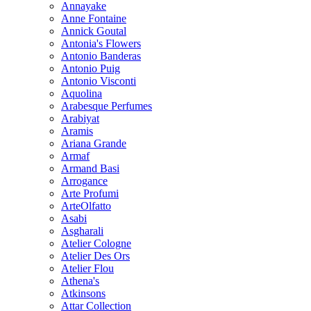
Annayake
Anne Fontaine
Annick Goutal
Antonia's Flowers
Antonio Banderas
Antonio Puig
Antonio Visconti
Aquolina
Arabesque Perfumes
Arabiyat
Aramis
Ariana Grande
Armaf
Armand Basi
Arrogance
Arte Profumi
ArteOlfatto
Asabi
Asgharali
Atelier Cologne
Atelier Des Ors
Atelier Flou
Athena's
Atkinsons
Attar Collection