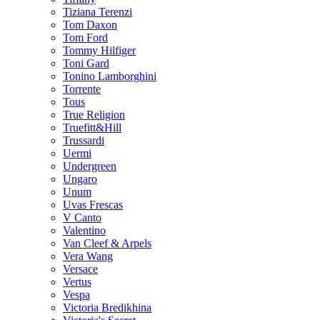
Tiziana Terenzi
Tom Daxon
Tom Ford
Tommy Hilfiger
Toni Gard
Tonino Lamborghini
Torrente
Tous
True Religion
Truefitt&Hill
Trussardi
Uermi
Undergreen
Ungaro
Unum
Uvas Frescas
V Canto
Valentino
Van Cleef & Arpels
Vera Wang
Versace
Vertus
Vespa
Victoria Bredikhina