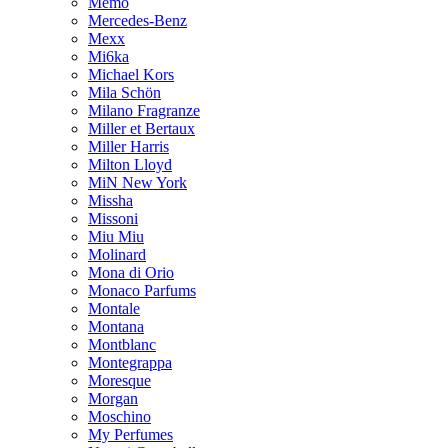
Memo
Mercedes-Benz
Mexx
Mi6ka
Michael Kors
Mila Schön
Milano Fragranze
Miller et Bertaux
Miller Harris
Milton Lloyd
MiN New York
Missha
Missoni
Miu Miu
Molinard
Mona di Orio
Monaco Parfums
Montale
Montana
Montblanc
Montegrappa
Moresque
Morgan
Moschino
My Perfumes