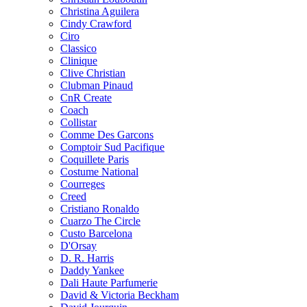
Christina Aguilera
Cindy Crawford
Ciro
Classico
Clinique
Clive Christian
Clubman Pinaud
CnR Create
Coach
Collistar
Comme Des Garcons
Comptoir Sud Pacifique
Coquillete Paris
Costume National
Courreges
Creed
Cristiano Ronaldo
Cuarzo The Circle
Custo Barcelona
D'Orsay
D. R. Harris
Daddy Yankee
Dali Haute Parfumerie
David & Victoria Beckham