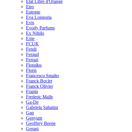
Etat Libre d'Orange
Etro
Eutopie
Eva Longoria
Evis
Evody Parfums
Ex Nihilo
Exte
FCUK
Fendi
Feraud
Ferrari
Floraiku
Floris
Francesco Smalto
Franck Boclet
Franck Olivier
Frapin
Frederic Malle
Ga-De
Gabriela Sabatini
Gap
Genyum
Geoffrey Beene
Gerani