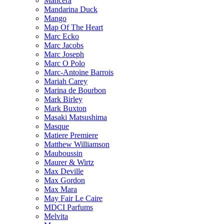
Mancera
Mandarina Duck
Mango
Map Of The Heart
Marc Ecko
Marc Jacobs
Marc Joseph
Marc O Polo
Marc-Antoine Barrois
Mariah Carey
Marina de Bourbon
Mark Birley
Mark Buxton
Masaki Matsushima
Masque
Matiere Premiere
Matthew Williamson
Mauboussin
Maurer & Wirtz
Max Deville
Max Gordon
Max Mara
May Fair Le Caire
MDCI Parfums
Melvita