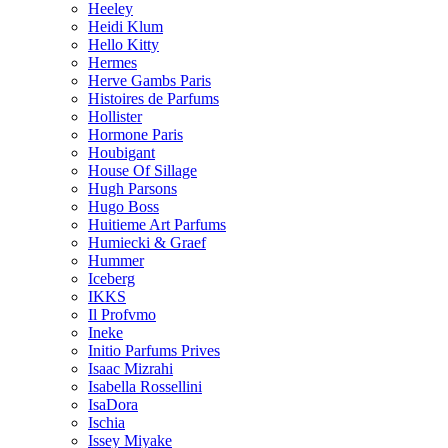
Heeley
Heidi Klum
Hello Kitty
Hermes
Herve Gambs Paris
Histoires de Parfums
Hollister
Hormone Paris
Houbigant
House Of Sillage
Hugh Parsons
Hugo Boss
Huitieme Art Parfums
Humiecki & Graef
Hummer
Iceberg
IKKS
Il Profvmo
Ineke
Initio Parfums Prives
Isaac Mizrahi
Isabella Rossellini
IsaDora
Ischia
Issey Miyake