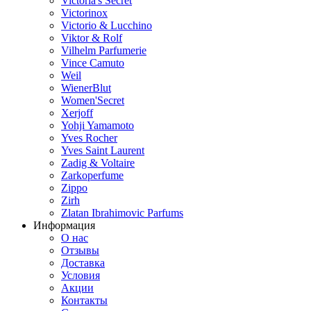
Victoria's Secret
Victorinox
Victorio & Lucchino
Viktor & Rolf
Vilhelm Parfumerie
Vince Camuto
Weil
WienerBlut
Women'Secret
Xerjoff
Yohji Yamamoto
Yves Rocher
Yves Saint Laurent
Zadig & Voltaire
Zarkoperfume
Zippo
Zirh
Zlatan Ibrahimovic Parfums
Информация
О нас
Отзывы
Доставка
Условия
Aкции
Контакты