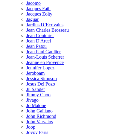
Jacomo
Jacques Fath
Jacques Zolty
Jaguar
Jardins D`Ecrivains
Jean Charles Brosseau
Jean Couturier
Jean D'Arcel
Jean Patou
Jean Paul Gaultier
Jean-Louis Scherrer
Jeanne en Provence
Jennifer Lopez
Jeroboam
Jessica Simpson
Jesus Del Pozo
Jil Sander
Jimmy Choo
Jivago
Jo Malone
John Galliano
John Richmond
John Varvatos
Joop
Jovoy Paris