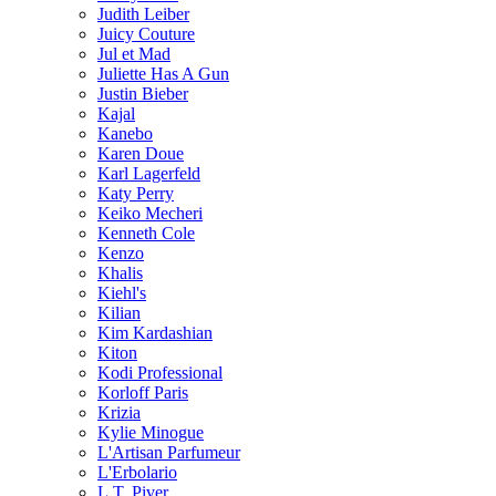
Judith Leiber
Juicy Couture
Jul et Mad
Juliette Has A Gun
Justin Bieber
Kajal
Kanebo
Karen Doue
Karl Lagerfeld
Katy Perry
Keiko Mecheri
Kenneth Cole
Kenzo
Khalis
Kiehl's
Kilian
Kim Kardashian
Kiton
Kodi Professional
Korloff Paris
Krizia
Kylie Minogue
L'Artisan Parfumeur
L'Erbolario
L.T. Piver