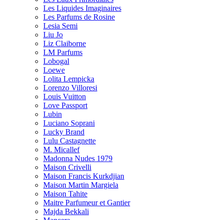
Les Liquides Imaginaires
Les Parfums de Rosine
Lesia Semi
Liu Jo
Liz Claiborne
LM Parfums
Lobogal
Loewe
Lolita Lempicka
Lorenzo Villoresi
Louis Vuitton
Love Passport
Lubin
Luciano Soprani
Lucky Brand
Lulu Castagnette
M. Micallef
Madonna Nudes 1979
Maison Crivelli
Maison Francis Kurkdjian
Maison Martin Margiela
Maison Tahite
Maitre Parfumeur et Gantier
Majda Bekkali