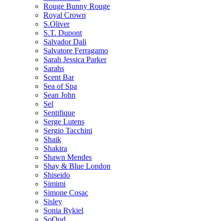
Rouge Bunny Rouge
Royal Crown
S.Oliver
S.T. Dupont
Salvador Dali
Salvatore Ferragamo
Sarah Jessica Parker
Sarahs
Scent Bar
Sea of Spa
Sean John
Sel
Sentifique
Serge Lutens
Sergio Tacchini
Shaik
Shakira
Shawn Mendes
Shay & Blue London
Shiseido
Simimi
Simone Cosac
Sisley
Sonia Rykiel
SoOud