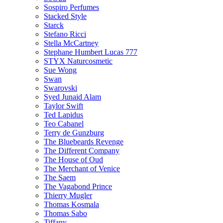
Sospiro Perfumes
Stacked Style
Starck
Stefano Ricci
Stella McCartney
Stephane Humbert Lucas 777
STYX Naturсosmetic
Sue Wong
Swan
Swarovski
Syed Junaid Alam
Taylor Swift
Ted Lapidus
Teo Cabanel
Terry de Gunzburg
The Bluebeards Revenge
The Different Company
The House of Oud
The Merchant of Venice
The Saem
The Vagabond Prince
Thierry Mugler
Thomas Kosmala
Thomas Sabo
Tiffany