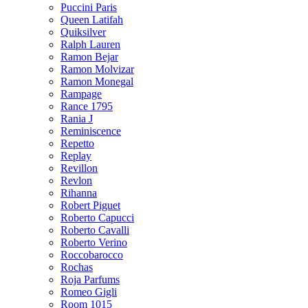
Puccini Paris
Queen Latifah
Quiksilver
Ralph Lauren
Ramon Bejar
Ramon Molvizar
Ramon Monegal
Rampage
Rance 1795
Rania J
Reminiscence
Repetto
Replay
Revillon
Revlon
Rihanna
Robert Piguet
Roberto Capucci
Roberto Cavalli
Roberto Verino
Roccobarocco
Rochas
Roja Parfums
Romeo Gigli
Room 1015