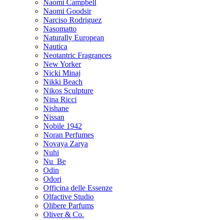
Naomi Campbell
Naomi Goodsir
Narciso Rodriguez
Nasomatto
Naturally European
Nautica
Neotantric Fragrances
New Yorker
Nicki Minaj
Nikki Beach
Nikos Sculpture
Nina Ricci
Nishane
Nissan
Nobile 1942
Noran Perfumes
Novaya Zarya
Nuhi
Nu_Be
Odin
Odori
Officina delle Essenze
Olfactive Studio
Olibere Parfums
Oliver & Co.