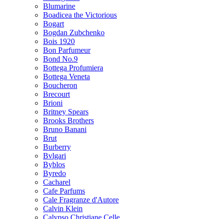
Blumarine
Boadicea the Victorious
Bogart
Bogdan Zubchenko
Bois 1920
Bon Parfumeur
Bond No.9
Bottega Profumiera
Bottega Veneta
Boucheron
Brecourt
Brioni
Britney Spears
Brooks Brothers
Bruno Banani
Brut
Burberry
Bvlgari
Byblos
Byredo
Cacharel
Cafe Parfums
Cale Fragranze d'Autore
Calvin Klein
Calypso Christiane Celle