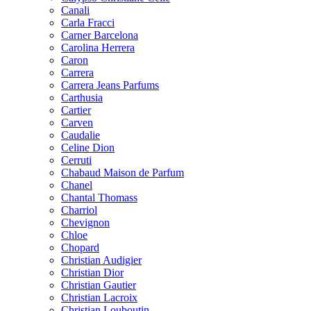
Canali
Carla Fracci
Carner Barcelona
Carolina Herrera
Caron
Carrera
Carrera Jeans Parfums
Carthusia
Cartier
Carven
Caudalie
Celine Dion
Cerruti
Chabaud Maison de Parfum
Chanel
Chantal Thomass
Charriol
Chevignon
Chloe
Chopard
Christian Audigier
Christian Dior
Christian Gautier
Christian Lacroix
Christian Louboutin