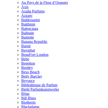
Au Pays de la Fleur d’Oranger
Axis
Azalia Parfums
Azzaro
Baldessarini
Baldinini
Balenciaga
Balmain
Bamotte
Banana Republic
Baruti
Baviphat
BeauFort London
Bebe
Benetton
Bentley
Beso Beach
Betty Barclay
Beyonce
Bibliotheque de Parfum
Biehl Parfumkunstwerke
Bijan
Bill Blass
Biotherm
Blackglama