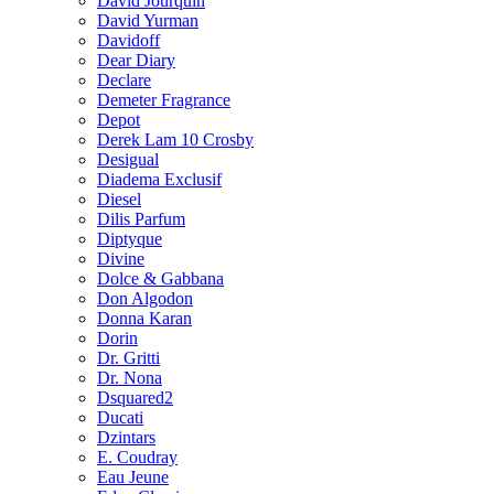
David Jourquin
David Yurman
Davidoff
Dear Diary
Declare
Demeter Fragrance
Depot
Derek Lam 10 Crosby
Desigual
Diadema Exclusif
Diesel
Dilis Parfum
Diptyque
Divine
Dolce & Gabbana
Don Algodon
Donna Karan
Dorin
Dr. Gritti
Dr. Nona
Dsquared2
Ducati
Dzintars
E. Coudray
Eau Jeune