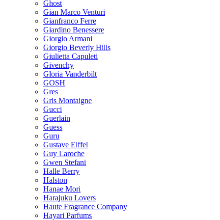
Ghost
Gian Marco Venturi
Gianfranco Ferre
Giardino Benessere
Giorgio Armani
Giorgio Beverly Hills
Giulietta Capuleti
Givenchy
Gloria Vanderbilt
GOSH
Gres
Gris Montaigne
Gucci
Guerlain
Guess
Guru
Gustave Eiffel
Guy Laroche
Gwen Stefani
Halle Berry
Halston
Hanae Mori
Harajuku Lovers
Haute Fragrance Company
Hayari Parfums