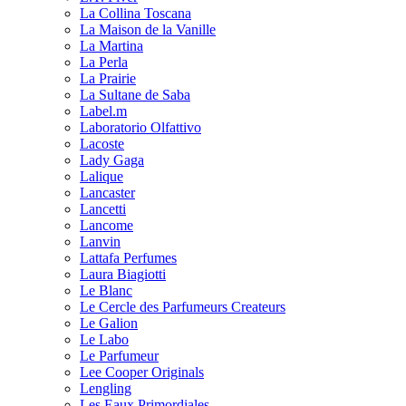
La Collina Toscana
La Maison de la Vanille
La Martina
La Perla
La Prairie
La Sultane de Saba
Label.m
Laboratorio Olfattivo
Lacoste
Lady Gaga
Lalique
Lancaster
Lancetti
Lancome
Lanvin
Lattafa Perfumes
Laura Biagiotti
Le Blanc
Le Cercle des Parfumeurs Createurs
Le Galion
Le Labo
Le Parfumeur
Lee Cooper Originals
Lengling
Les Eaux Primordiales