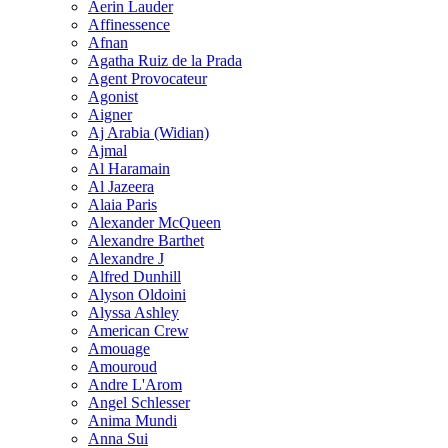
Aerin Lauder
Affinessence
Afnan
Agatha Ruiz de la Prada
Agent Provocateur
Agonist
Aigner
Aj Arabia (Widian)
Ajmal
Al Haramain
Al Jazeera
Alaia Paris
Alexander McQueen
Alexandre Barthet
Alexandre J
Alfred Dunhill
Alyson Oldoini
Alyssa Ashley
American Crew
Amouage
Amouroud
Andre L'Arom
Angel Schlesser
Anima Mundi
Anna Sui