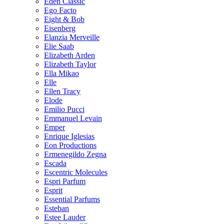
Eden Classic
Ego Facto
Eight & Bob
Eisenberg
Elanzia Merveille
Elie Saab
Elizabeth Arden
Elizabeth Taylor
Ella Mikao
Elle
Ellen Tracy
Elode
Emilio Pucci
Emmanuel Levain
Emper
Enrique Iglesias
Eon Productions
Ermenegildo Zegna
Escada
Escentric Molecules
Espri Parfum
Esprit
Essential Parfums
Esteban
Estee Lauder