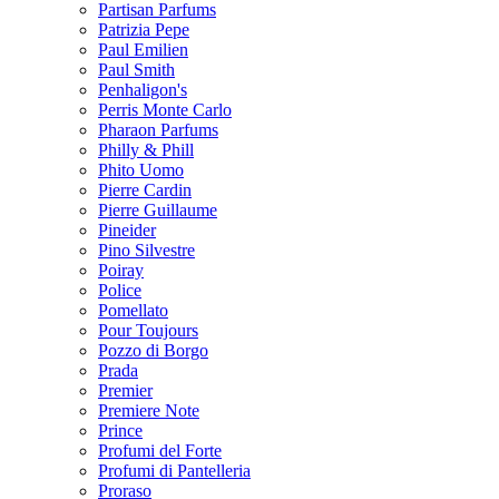
Partisan Parfums
Patrizia Pepe
Paul Emilien
Paul Smith
Penhaligon's
Perris Monte Carlo
Pharaon Parfums
Philly & Phill
Phito Uomo
Pierre Cardin
Pierre Guillaume
Pineider
Pino Silvestre
Poiray
Police
Pomellato
Pour Toujours
Pozzo di Borgo
Prada
Premier
Premiere Note
Prince
Profumi del Forte
Profumi di Pantelleria
Proraso