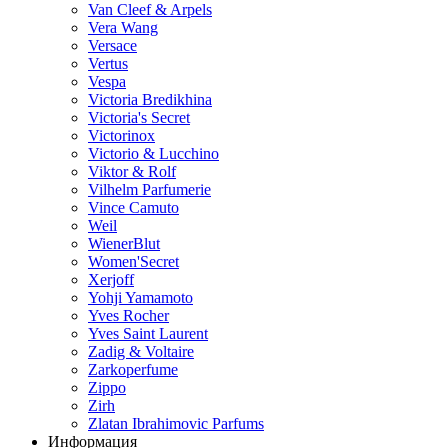
Van Cleef & Arpels
Vera Wang
Versace
Vertus
Vespa
Victoria Bredikhina
Victoria's Secret
Victorinox
Victorio & Lucchino
Viktor & Rolf
Vilhelm Parfumerie
Vince Camuto
Weil
WienerBlut
Women'Secret
Xerjoff
Yohji Yamamoto
Yves Rocher
Yves Saint Laurent
Zadig & Voltaire
Zarkoperfume
Zippo
Zirh
Zlatan Ibrahimovic Parfums
Информация