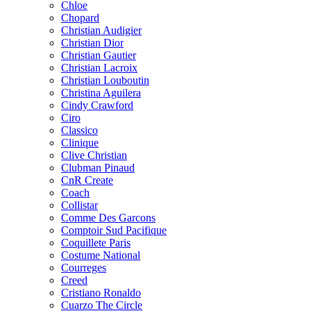
Chloe
Chopard
Christian Audigier
Christian Dior
Christian Gautier
Christian Lacroix
Christian Louboutin
Christina Aguilera
Cindy Crawford
Ciro
Classico
Clinique
Clive Christian
Clubman Pinaud
CnR Create
Coach
Collistar
Comme Des Garcons
Comptoir Sud Pacifique
Coquillete Paris
Costume National
Courreges
Creed
Cristiano Ronaldo
Cuarzo The Circle