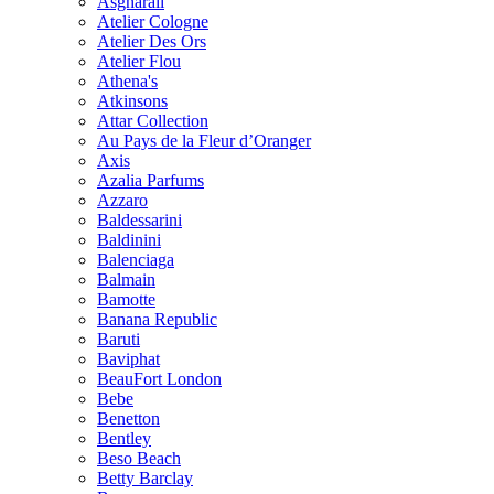
Asgharali
Atelier Cologne
Atelier Des Ors
Atelier Flou
Athena's
Atkinsons
Attar Collection
Au Pays de la Fleur d’Oranger
Axis
Azalia Parfums
Azzaro
Baldessarini
Baldinini
Balenciaga
Balmain
Bamotte
Banana Republic
Baruti
Baviphat
BeauFort London
Bebe
Benetton
Bentley
Beso Beach
Betty Barclay