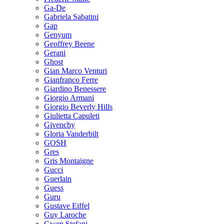
Ga-De
Gabriela Sabatini
Gap
Genyum
Geoffrey Beene
Gerani
Ghost
Gian Marco Venturi
Gianfranco Ferre
Giardino Benessere
Giorgio Armani
Giorgio Beverly Hills
Giulietta Capuleti
Givenchy
Gloria Vanderbilt
GOSH
Gres
Gris Montaigne
Gucci
Guerlain
Guess
Guru
Gustave Eiffel
Guy Laroche
Gwen Stefani