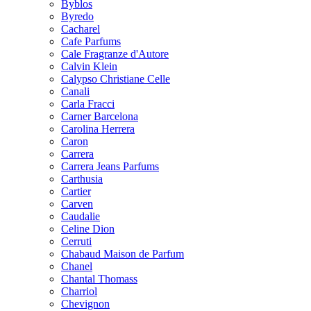
Byblos
Byredo
Cacharel
Cafe Parfums
Cale Fragranze d'Autore
Calvin Klein
Calypso Christiane Celle
Canali
Carla Fracci
Carner Barcelona
Carolina Herrera
Caron
Carrera
Carrera Jeans Parfums
Carthusia
Cartier
Carven
Caudalie
Celine Dion
Cerruti
Chabaud Maison de Parfum
Chanel
Chantal Thomass
Charriol
Chevignon