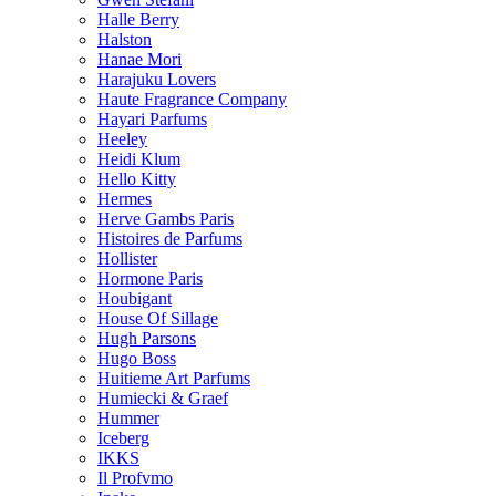
Halle Berry
Halston
Hanae Mori
Harajuku Lovers
Haute Fragrance Company
Hayari Parfums
Heeley
Heidi Klum
Hello Kitty
Hermes
Herve Gambs Paris
Histoires de Parfums
Hollister
Hormone Paris
Houbigant
House Of Sillage
Hugh Parsons
Hugo Boss
Huitieme Art Parfums
Humiecki & Graef
Hummer
Iceberg
IKKS
Il Profvmo