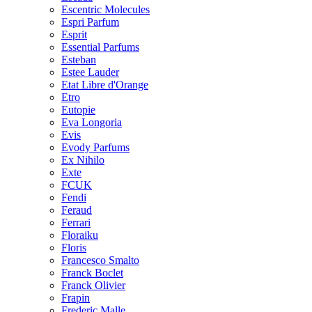
Escentric Molecules
Espri Parfum
Esprit
Essential Parfums
Esteban
Estee Lauder
Etat Libre d'Orange
Etro
Eutopie
Eva Longoria
Evis
Evody Parfums
Ex Nihilo
Exte
FCUK
Fendi
Feraud
Ferrari
Floraiku
Floris
Francesco Smalto
Franck Boclet
Franck Olivier
Frapin
Frederic Malle