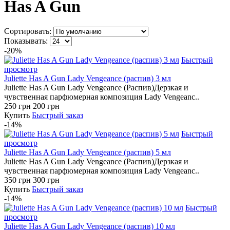
Has A Gun
Сортировать:
Показывать:
-20%
Быстрый
просмотр
Juliette Has A Gun Lady Vengeance (распив) 3 мл
Juliette Has A Gun Lady Vengeance (Распив)Дерзкая и
чувственная парфюмерная композиция Lady Vengeanc..
250 грн
200 грн
Купить
Быстрый заказ
-14%
Быстрый
просмотр
Juliette Has A Gun Lady Vengeance (распив) 5 мл
Juliette Has A Gun Lady Vengeance (Распив)Дерзкая и
чувственная парфюмерная композиция Lady Vengeanc..
350 грн
300 грн
Купить
Быстрый заказ
-14%
Быстрый
просмотр
Juliette Has A Gun Lady Vengeance (распив) 10 мл