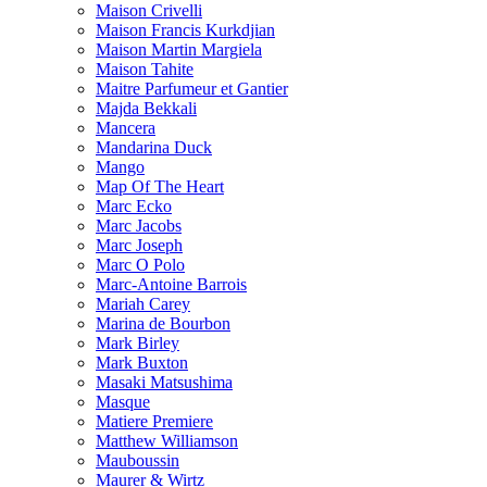
Maison Crivelli
Maison Francis Kurkdjian
Maison Martin Margiela
Maison Tahite
Maitre Parfumeur et Gantier
Majda Bekkali
Mancera
Mandarina Duck
Mango
Map Of The Heart
Marc Ecko
Marc Jacobs
Marc Joseph
Marc O Polo
Marc-Antoine Barrois
Mariah Carey
Marina de Bourbon
Mark Birley
Mark Buxton
Masaki Matsushima
Masque
Matiere Premiere
Matthew Williamson
Mauboussin
Maurer & Wirtz