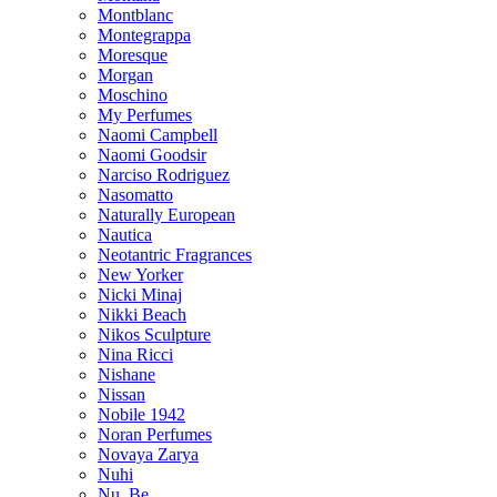
Montblanc
Montegrappa
Moresque
Morgan
Moschino
My Perfumes
Naomi Campbell
Naomi Goodsir
Narciso Rodriguez
Nasomatto
Naturally European
Nautica
Neotantric Fragrances
New Yorker
Nicki Minaj
Nikki Beach
Nikos Sculpture
Nina Ricci
Nishane
Nissan
Nobile 1942
Noran Perfumes
Novaya Zarya
Nuhi
Nu_Be