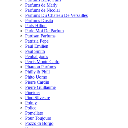
Parfums de Marly
Parfums de Nicolai
Parfums Du Chateau De Versailles
Parfums Dusita
Paris Hilton
Parle Moi De Parfum
Partisan Parfums
Patrizia Pepe
Paul Emilien
Paul Smith
Penhaligon's
Perris Monte Carlo
Pharaon Parfums
Philly & Phill
Phito Uomo
Pierre Cardin
Pierre Guillaume
Pineider
Pino Silvestre
Poiray
Police
Pomellato
Pour Toujours
Pozzo di Borgo