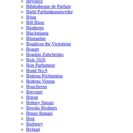
Beyonce
Bibliotheque de Parfum
Biehl Parfumkunstwerke
Bijan
Bill Blass
Biotherm
Blackglama
Blumarine
Boadicea the Victorious
Bogart
Bogdan Zubchenko
Bois 1920
Bon Parfumeur
Bond No.9
Bottega Profumiera
Bottega Veneta
Boucheron
Brecourt
Brioni
Britney Spears
Brooks Brothers
Bruno Banani
Brut
Burberry
Bvlgari