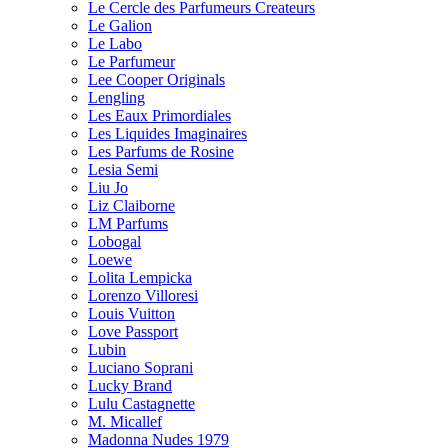
Le Cercle des Parfumeurs Createurs
Le Galion
Le Labo
Le Parfumeur
Lee Cooper Originals
Lengling
Les Eaux Primordiales
Les Liquides Imaginaires
Les Parfums de Rosine
Lesia Semi
Liu Jo
Liz Claiborne
LM Parfums
Lobogal
Loewe
Lolita Lempicka
Lorenzo Villoresi
Louis Vuitton
Love Passport
Lubin
Luciano Soprani
Lucky Brand
Lulu Castagnette
M. Micallef
Madonna Nudes 1979