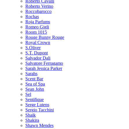
Roberto Cavalli
Roberto Verino
Roccobarocco
Rochas
Roja Parfums
Romeo Gigli
Room 1015
Rouge Bunny Rouge
Royal Crown
S.Oliver
S.T. Dupont
Salvador Dali
Salvatore Ferragamo
Sarah Jessica Parker
Sarahs
Scent Bar
Sea of Spa
Sean John
Sel
Sentifique
Serge Lutens
Sergio Tacchini
Shaik
Shakira
Shawn Mendes