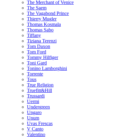
The Merchant of Venice
The Saem
The Vagabond Prince
Thierry Mugler
Thomas Kosmala
Thomas Sabo
Tiffany
Tiziana Terenzi
Tom Daxon
Tom Ford
Tommy Hilfiger
Toni Gard
Tonino Lamborghini
Torrente
Tous
True Religion
Truefitt&Hill
Trussardi
Uermi
Undergreen
Ungaro
Unum
Uvas Frescas
V Canto
Valentino