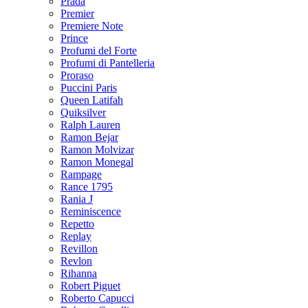
Prada
Premier
Premiere Note
Prince
Profumi del Forte
Profumi di Pantelleria
Proraso
Puccini Paris
Queen Latifah
Quiksilver
Ralph Lauren
Ramon Bejar
Ramon Molvizar
Ramon Monegal
Rampage
Rance 1795
Rania J
Reminiscence
Repetto
Replay
Revillon
Revlon
Rihanna
Robert Piguet
Roberto Capucci