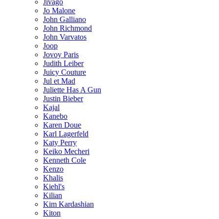
Jivago
Jo Malone
John Galliano
John Richmond
John Varvatos
Joop
Jovoy Paris
Judith Leiber
Juicy Couture
Jul et Mad
Juliette Has A Gun
Justin Bieber
Kajal
Kanebo
Karen Doue
Karl Lagerfeld
Katy Perry
Keiko Mecheri
Kenneth Cole
Kenzo
Khalis
Kiehl's
Kilian
Kim Kardashian
Kiton