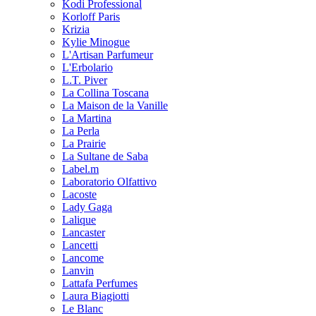
Kodi Professional
Korloff Paris
Krizia
Kylie Minogue
L'Artisan Parfumeur
L'Erbolario
L.T. Piver
La Collina Toscana
La Maison de la Vanille
La Martina
La Perla
La Prairie
La Sultane de Saba
Label.m
Laboratorio Olfattivo
Lacoste
Lady Gaga
Lalique
Lancaster
Lancetti
Lancome
Lanvin
Lattafa Perfumes
Laura Biagiotti
Le Blanc