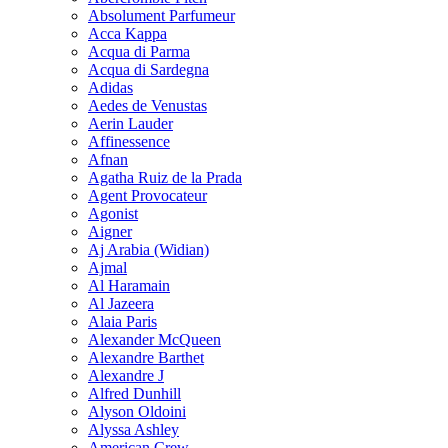
Absolument Parfumeur
Acca Kappa
Acqua di Parma
Acqua di Sardegna
Adidas
Aedes de Venustas
Aerin Lauder
Affinessence
Afnan
Agatha Ruiz de la Prada
Agent Provocateur
Agonist
Aigner
Aj Arabia (Widian)
Ajmal
Al Haramain
Al Jazeera
Alaia Paris
Alexander McQueen
Alexandre Barthet
Alexandre J
Alfred Dunhill
Alyson Oldoini
Alyssa Ashley
American Crew