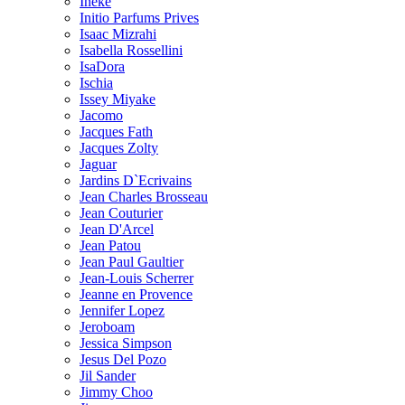
Ineke
Initio Parfums Prives
Isaac Mizrahi
Isabella Rossellini
IsaDora
Ischia
Issey Miyake
Jacomo
Jacques Fath
Jacques Zolty
Jaguar
Jardins D`Ecrivains
Jean Charles Brosseau
Jean Couturier
Jean D'Arcel
Jean Patou
Jean Paul Gaultier
Jean-Louis Scherrer
Jeanne en Provence
Jennifer Lopez
Jeroboam
Jessica Simpson
Jesus Del Pozo
Jil Sander
Jimmy Choo