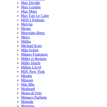
Max Deville
Max Gordon
Max Mara
May Fair Le Caire
MDCI Parfums
Melvita
Memo
Mercedes-Benz
Mexx
Mi6ka
Michael Kors
Mila Schön
Milano Fragranze
Miller et Bertaux
Miller Harris
Milton Lloyd
MiN New York
Missha
Missoni
Miu Miu
Molinard
Mona di Orio
Monaco Parfums
Montale
Montana