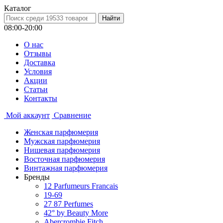
Каталог
08:00-20:00
О нас
Отзывы
Доставка
Условия
Aкции
Статьи
Контакты
Мой аккаунт
Сравнение
Женская парфюмерия
Мужская парфюмерия
Нишевая парфюмерия
Восточная парфюмерия
Винтажная парфюмерия
Бренды
12 Parfumeurs Francais
19-69
27 87 Perfumes
42° by Beauty More
Abercrombie Fitch