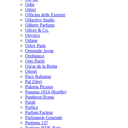
Odin
Odori
Officina delle Essenze
Olfactive Studio
Olibere Parfums
Oliver & Co.
Onyrico
Orlane
Orlov Paris
Ormonde Jayne
Orobianco
Orto Parisi
Oscar de la Renta
Otoori
Paco Rabanne
Pal Zileri
Paloma Picasso
Panama 1924 (Boellis)
Pantheon Roma
Parah
Parfico
Parfum Facteur
Parfumerie Generale
Parfums 137
Parfums BDK Paris