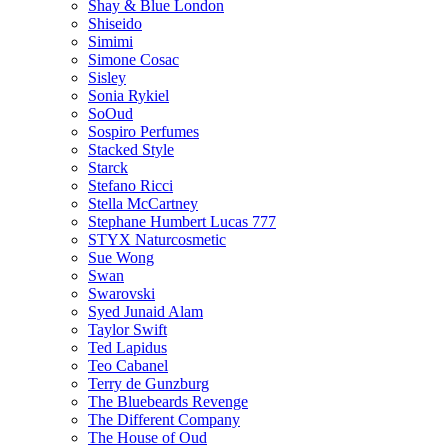
Shay & Blue London
Shiseido
Simimi
Simone Cosac
Sisley
Sonia Rykiel
SoOud
Sospiro Perfumes
Stacked Style
Starck
Stefano Ricci
Stella McCartney
Stephane Humbert Lucas 777
STYX Naturсosmetic
Sue Wong
Swan
Swarovski
Syed Junaid Alam
Taylor Swift
Ted Lapidus
Teo Cabanel
Terry de Gunzburg
The Bluebeards Revenge
The Different Company
The House of Oud