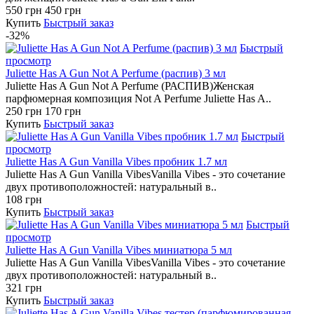
550 грн
450 грн
Купить
Быстрый заказ
-32%
Быстрый
просмотр
Juliette Has A Gun Not A Perfume (распив) 3 мл
Juliette Has A Gun Not A Perfume (РАСПИВ)Женская
парфюмерная композиция Not A Perfume Juliette Has A..
250 грн
170 грн
Купить
Быстрый заказ
Быстрый
просмотр
Juliette Has A Gun Vanilla Vibes пробник 1.7 мл
Juliette Has A Gun Vanilla VibesVanilla Vibes - это сочетание
двух противоположностей: натуральный в..
108 грн
Купить
Быстрый заказ
Быстрый
просмотр
Juliette Has A Gun Vanilla Vibes миниатюра 5 мл
Juliette Has A Gun Vanilla VibesVanilla Vibes - это сочетание
двух противоположностей: натуральный в..
321 грн
Купить
Быстрый заказ