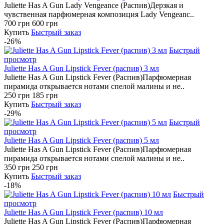
Juliette Has A Gun Lady Vengeance (Распив)Дерзкая и
чувственная парфюмерная композиция Lady Vengeanc..
700 грн
600 грн
Купить
Быстрый заказ
-26%
Быстрый
просмотр
Juliette Has A Gun Lipstick Fever (распив) 3 мл
Juliette Has A Gun Lipstick Fever (Распив)Парфюмерная
пирамида открывается нотами спелой малины и не..
250 грн
185 грн
Купить
Быстрый заказ
-29%
Быстрый
просмотр
Juliette Has A Gun Lipstick Fever (распив) 5 мл
Juliette Has A Gun Lipstick Fever (Распив)Парфюмерная
пирамида открывается нотами спелой малины и не..
350 грн
250 грн
Купить
Быстрый заказ
-18%
Быстрый
просмотр
Juliette Has A Gun Lipstick Fever (распив) 10 мл
Juliette Has A Gun Lipstick Fever (Распив)Парфюмерная