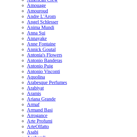
Amouage
Amouroud
Andre L'Arom
Angel Schlesser
Anima Mundi
Anna Sui
Annayake
Anne Fontaine
Annick Goutal
Antonia's Flowers
Antonio Banderas
Antonio Puig
Antonio Visconti
Aquolina
Arabesque Perfumes
Arabiyat
Aramis
Ariana Grande
Armaf
Armand Basi
Arrogance
Arte Profumi
ArteOlfatto
Asabi