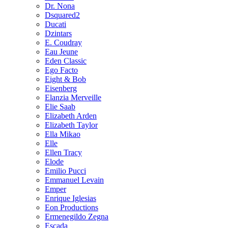
Dr. Nona
Dsquared2
Ducati
Dzintars
E. Coudray
Eau Jeune
Eden Classic
Ego Facto
Eight & Bob
Eisenberg
Elanzia Merveille
Elie Saab
Elizabeth Arden
Elizabeth Taylor
Ella Mikao
Elle
Ellen Tracy
Elode
Emilio Pucci
Emmanuel Levain
Emper
Enrique Iglesias
Eon Productions
Ermenegildo Zegna
Escada