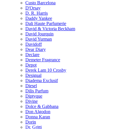
Custo Barcelona
D'Orsay
D. R. Harris
Daddy Yankee
Dali Haute Parfumerie
David & Victoria Beckham
David Jourquin
David Yurman
Davidoff
Dear Diary
Declare
Demeter Fragrance
Depot
Derek Lam 10 Crosby
Desigual
Diadema Exclusif
Diesel
Dilis Parfum
Diptyque
Divine
Dolce & Gabbana
Don Algodon
Donna Karan
Dorin
Dr. Gritti