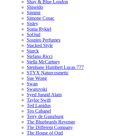
Shay & Blue London
Shiseido
Simimi
Simone Cosac
Sisley
Sonia Rykiel
SoOud
Sospiro Perfumes
Stacked Style
Starck
Stefano Ricci
Stella McCartney
Stephane Humbert Lucas 777
STYX Naturсosmetic
Sue Wong
Swan
Swarovski
Syed Junaid Alam
Taylor Swift
Ted Lapidus
Teo Cabanel
Terry de Gunzburg
The Bluebeards Revenge
The Different Company
The House of Oud