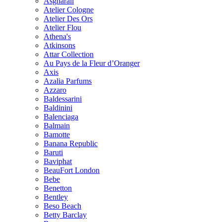
Asgharali
Atelier Cologne
Atelier Des Ors
Atelier Flou
Athena's
Atkinsons
Attar Collection
Au Pays de la Fleur d’Oranger
Axis
Azalia Parfums
Azzaro
Baldessarini
Baldinini
Balenciaga
Balmain
Bamotte
Banana Republic
Baruti
Baviphat
BeauFort London
Bebe
Benetton
Bentley
Beso Beach
Betty Barclay