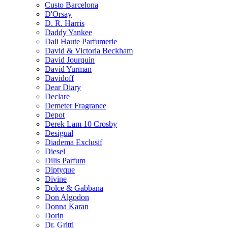
Custo Barcelona
D'Orsay
D. R. Harris
Daddy Yankee
Dali Haute Parfumerie
David & Victoria Beckham
David Jourquin
David Yurman
Davidoff
Dear Diary
Declare
Demeter Fragrance
Depot
Derek Lam 10 Crosby
Desigual
Diadema Exclusif
Diesel
Dilis Parfum
Diptyque
Divine
Dolce & Gabbana
Don Algodon
Donna Karan
Dorin
Dr. Gritti