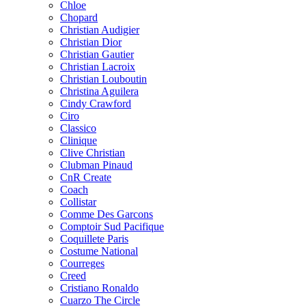
Chloe
Chopard
Christian Audigier
Christian Dior
Christian Gautier
Christian Lacroix
Christian Louboutin
Christina Aguilera
Cindy Crawford
Ciro
Classico
Clinique
Clive Christian
Clubman Pinaud
CnR Create
Coach
Collistar
Comme Des Garcons
Comptoir Sud Pacifique
Coquillete Paris
Costume National
Courreges
Creed
Cristiano Ronaldo
Cuarzo The Circle