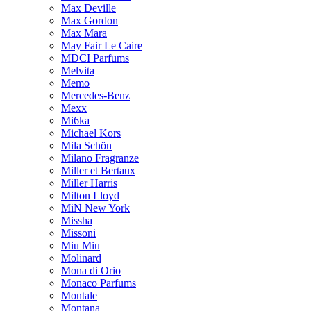
Max Deville
Max Gordon
Max Mara
May Fair Le Caire
MDCI Parfums
Melvita
Memo
Mercedes-Benz
Mexx
Mi6ka
Michael Kors
Mila Schön
Milano Fragranze
Miller et Bertaux
Miller Harris
Milton Lloyd
MiN New York
Missha
Missoni
Miu Miu
Molinard
Mona di Orio
Monaco Parfums
Montale
Montana