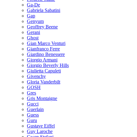
Ga-De
Gabriela Sabatini
Gap
Genyum
Geoffrey Beene
Gerani
Ghost
Gian Marco Venturi
Gianfranco Ferre
Giardino Benessere
Giorgio Armani
Giorgio Beverly Hills
Giulietta Capuleti
Givenchy
Gloria Vanderbilt
GOSH
Gres
Gris Montaigne
Gucci
Guerlain
Guess
Guru
Gustave Eiffel
Guy Laroche
Gwen Stefani