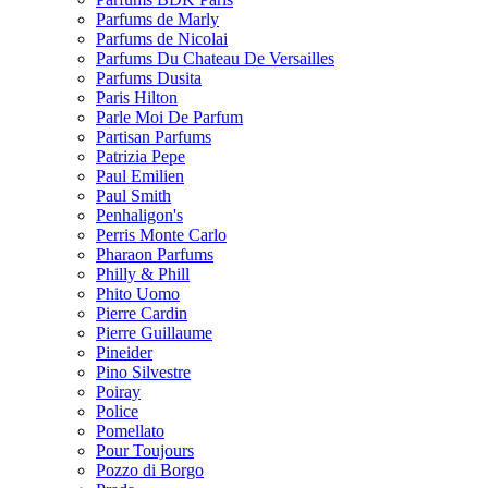
Parfums de Marly
Parfums de Nicolai
Parfums Du Chateau De Versailles
Parfums Dusita
Paris Hilton
Parle Moi De Parfum
Partisan Parfums
Patrizia Pepe
Paul Emilien
Paul Smith
Penhaligon's
Perris Monte Carlo
Pharaon Parfums
Philly & Phill
Phito Uomo
Pierre Cardin
Pierre Guillaume
Pineider
Pino Silvestre
Poiray
Police
Pomellato
Pour Toujours
Pozzo di Borgo