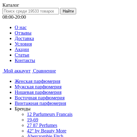
Каталог
08:00-20:00
О нас
Отзывы
Доставка
Условия
Aкции
Статьи
Контакты
Мой аккаунт
Сравнение
Женская парфюмерия
Мужская парфюмерия
Нишевая парфюмерия
Восточная парфюмерия
Винтажная парфюмерия
Бренды
12 Parfumeurs Francais
19-69
27 87 Perfumes
42° by Beauty More
Abercrombie Fitch