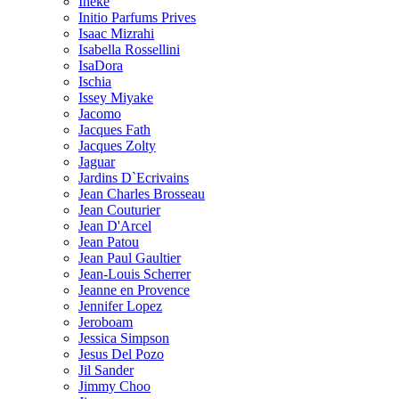
Ineke
Initio Parfums Prives
Isaac Mizrahi
Isabella Rossellini
IsaDora
Ischia
Issey Miyake
Jacomo
Jacques Fath
Jacques Zolty
Jaguar
Jardins D`Ecrivains
Jean Charles Brosseau
Jean Couturier
Jean D'Arcel
Jean Patou
Jean Paul Gaultier
Jean-Louis Scherrer
Jeanne en Provence
Jennifer Lopez
Jeroboam
Jessica Simpson
Jesus Del Pozo
Jil Sander
Jimmy Choo