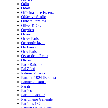
Odin
Odori
Officina delle Essenze
Olfactive Studio
Olibere Parfums
Oliver & Co.
Onyrico
Orlane
Orlov Paris
Ormonde Jayne
Orobianco
Orto Parisi
Oscar de la Renta
Otoori
Paco Rabanne
Pal Zileri
Paloma Picasso
Panama 1924 (Boellis)
Pantheon Roma
Parah
Parfico
Parfum Facteur
Parfumerie Generale
Parfums 137
Parfums BDK Paris