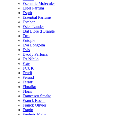
Escentric Molecules
Espri Parfum
Esprit
Essential Parfums
Esteban
Estee Lauder
Etat Libre d'Orange
Etro
Eutopie
Eva Longoria
Evis
Evody Parfums
Ex Nihilo
Exte
FCUK
Fendi
Feraud
Ferrari
Floraiku
Floris
Francesco Smalto
Franck Boclet
Franck Olivier
Frapin
Frederic Malle