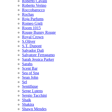
Roberto Cavalli
Roberto Verino
Roccobarocco
Rochas
Roja Parfums
Romeo Gigli
Room 1015
Rouge Bunny Rouge
Royal Crown
S.Oliver
S.T. Dupont
Salvador Dali
Salvatore Ferragamo
Sarah Jessica Parker
Sarahs
Scent Bar
Sea of Spa
Sean John
Sel
Sentifique
Serge Lutens
Sergio Tacchini
Shaik
Shakira
Shawn Mendes