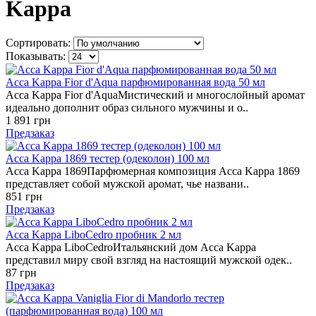
Kappa
Сортировать:
Показывать:
Acca Kappa Fior d'Aqua парфюмированная вода 50 мл
Acca Kappa Fior d'AquaМистический и многослойный аромат
идеально дополнит образ сильного мужчины и о..
1 891 грн
Предзаказ
Acca Kappa 1869 тестер (одеколон) 100 мл
Acca Kappa 1869Парфюмерная композиция Acca Kappa 1869
представляет собой мужской аромат, чье названи..
851 грн
Предзаказ
Acca Kappa LiboCedro пробник 2 мл
Acca Kappa LiboCedroИтальянский дом Acca Kappa
представил миру свой взгляд на настоящий мужской одек..
87 грн
Предзаказ