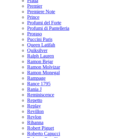
Prada
Premier
Premiere Note
Prince
Profumi del Forte
Profumi di Pantelleria
Proraso
Puccini Paris
Queen Latifah
Quiksilver
Ralph Lauren
Ramon Bejar
Ramon Molvizar
Ramon Monegal
Rampage
Rance 1795
Rania J
Reminiscence
Repetto
Replay
Revillon
Revlon
Rihanna
Robert Piguet
Roberto Capucci