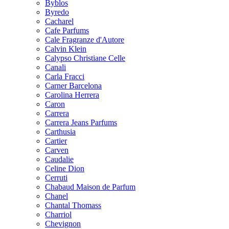
Byblos
Byredo
Cacharel
Cafe Parfums
Cale Fragranze d'Autore
Calvin Klein
Calypso Christiane Celle
Canali
Carla Fracci
Carner Barcelona
Carolina Herrera
Caron
Carrera
Carrera Jeans Parfums
Carthusia
Cartier
Carven
Caudalie
Celine Dion
Cerruti
Chabaud Maison de Parfum
Chanel
Chantal Thomass
Charriol
Chevignon