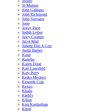
Jivago
Jo Malone
John Galliano
John Richmond
John Varvatos
Joop
Jovoy Paris
Judith Leiber
Juicy Couture
Jul et Mad
Juliette Has A Gun
Justin Bieber
Kajal
Kanebo
Karen Doue
Karl Lagerfeld
Katy Perry
Keiko Mecheri
Kenneth Cole
Kenzo
Khalis
Kiehl's
Kilian
Kim Kardashian
Kiton