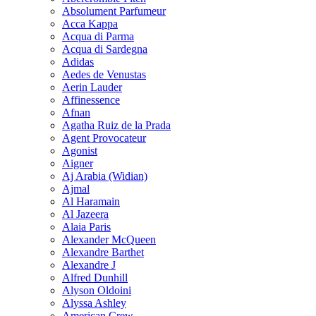
Absolument Parfumeur
Acca Kappa
Acqua di Parma
Acqua di Sardegna
Adidas
Aedes de Venustas
Aerin Lauder
Affinessence
Afnan
Agatha Ruiz de la Prada
Agent Provocateur
Agonist
Aigner
Aj Arabia (Widian)
Ajmal
Al Haramain
Al Jazeera
Alaia Paris
Alexander McQueen
Alexandre Barthet
Alexandre J
Alfred Dunhill
Alyson Oldoini
Alyssa Ashley
American Crew