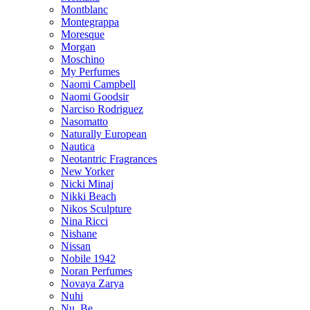
Montblanc
Montegrappa
Moresque
Morgan
Moschino
My Perfumes
Naomi Campbell
Naomi Goodsir
Narciso Rodriguez
Nasomatto
Naturally European
Nautica
Neotantric Fragrances
New Yorker
Nicki Minaj
Nikki Beach
Nikos Sculpture
Nina Ricci
Nishane
Nissan
Nobile 1942
Noran Perfumes
Novaya Zarya
Nuhi
Nu_Be