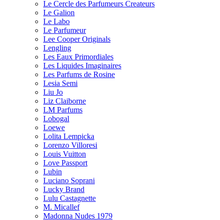
Le Cercle des Parfumeurs Createurs
Le Galion
Le Labo
Le Parfumeur
Lee Cooper Originals
Lengling
Les Eaux Primordiales
Les Liquides Imaginaires
Les Parfums de Rosine
Lesia Semi
Liu Jo
Liz Claiborne
LM Parfums
Lobogal
Loewe
Lolita Lempicka
Lorenzo Villoresi
Louis Vuitton
Love Passport
Lubin
Luciano Soprani
Lucky Brand
Lulu Castagnette
M. Micallef
Madonna Nudes 1979