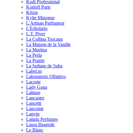
Kodi Professional
Korloff Paris
Krizia
Kylie Minogue
L'Artisan Parfumeur
L'Erbolario
L.T. Piver
La Collina Toscana
La Maison de la Vanille
La Martina
La Perla
La Prairie
La Sultane de Saba
Label.m
Laboratorio Olfattivo
Lacoste
Lady Gaga
Lalique
Lancaster
Lancetti
Lancome
Lanvin
Lattafa Perfumes
Laura Biagiotti
Le Blanc