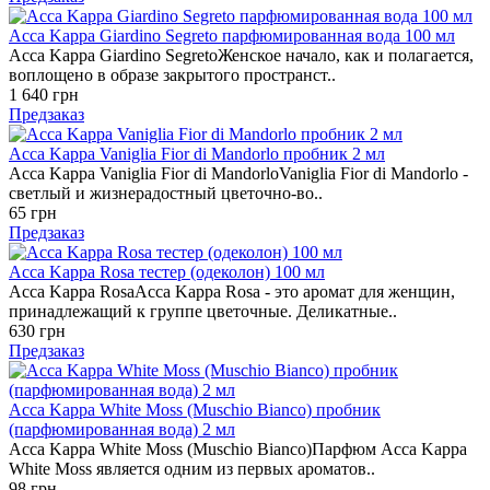
Acca Kappa Giardino Segreto парфюмированная вода 100 мл
Acca Kappa Giardino SegretoЖенское начало, как и полагается,
воплощено в образе закрытого пространст..
1 640 грн
Предзаказ
Acca Kappa Vaniglia Fior di Mandorlo пробник 2 мл
Acca Kappa Vaniglia Fior di MandorloVaniglia Fior di Mandorlo -
светлый и жизнерадостный цветочно-во..
65 грн
Предзаказ
Acca Kappa Rosa тестер (одеколон) 100 мл
Acca Kappa RosaAcca Kappa Rosa - это аромат для женщин,
принадлежащий к группе цветочные. Деликатные..
630 грн
Предзаказ
Acca Kappa White Moss (Muschio Bianco) пробник
(парфюмированная вода) 2 мл
Acca Kappa White Moss (Muschio Bianco)Парфюм Acca Kappa
White Moss является одним из первых ароматов..
98 грн