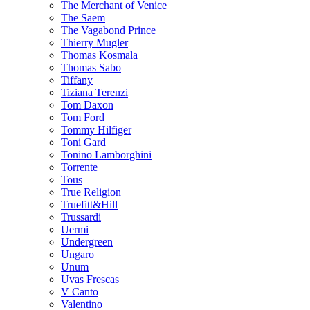
The Merchant of Venice
The Saem
The Vagabond Prince
Thierry Mugler
Thomas Kosmala
Thomas Sabo
Tiffany
Tiziana Terenzi
Tom Daxon
Tom Ford
Tommy Hilfiger
Toni Gard
Tonino Lamborghini
Torrente
Tous
True Religion
Truefitt&Hill
Trussardi
Uermi
Undergreen
Ungaro
Unum
Uvas Frescas
V Canto
Valentino