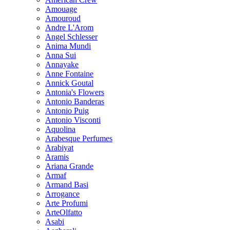
Amouage
Amouroud
Andre L'Arom
Angel Schlesser
Anima Mundi
Anna Sui
Annayake
Anne Fontaine
Annick Goutal
Antonia's Flowers
Antonio Banderas
Antonio Puig
Antonio Visconti
Aquolina
Arabesque Perfumes
Arabiyat
Aramis
Ariana Grande
Armaf
Armand Basi
Arrogance
Arte Profumi
ArteOlfatto
Asabi