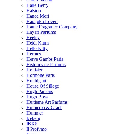
Halle Berry
Halston
Hanae Mori
Harajuku Lovers
Haute Fragrance Company
Hayari Parfums
Heeley
Heidi Klum
Hello Kitty
Hermes
Herve Gambs Paris
Histoires de Parfums
Hollister
Hormone Paris
Houbigant
House Of Sillage
Hugh Parsons
Hugo Boss
Huitieme Art Parfums
Humiecki & Graef
Hummer
Iceberg
IKKS
Il Profvmo