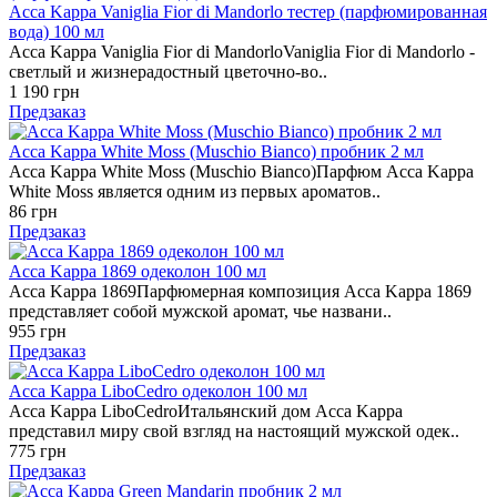
Acca Kappa Vaniglia Fior di Mandorlo тестер (парфюмированная
вода) 100 мл
Acca Kappa Vaniglia Fior di MandorloVaniglia Fior di Mandorlo -
светлый и жизнерадостный цветочно-во..
1 190 грн
Предзаказ
Acca Kappa White Moss (Muschio Bianco) пробник 2 мл
Acca Kappa White Moss (Muschio Bianco)Парфюм Acca Kappa
White Moss является одним из первых ароматов..
86 грн
Предзаказ
Acca Kappa 1869 одеколон 100 мл
Acca Kappa 1869Парфюмерная композиция Acca Kappa 1869
представляет собой мужской аромат, чье названи..
955 грн
Предзаказ
Acca Kappa LiboCedro одеколон 100 мл
Acca Kappa LiboCedroИтальянский дом Acca Kappa
представил миру свой взгляд на настоящий мужской одек..
775 грн
Предзаказ