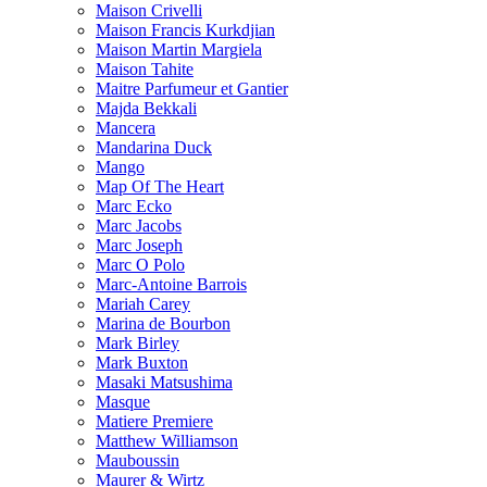
Maison Crivelli
Maison Francis Kurkdjian
Maison Martin Margiela
Maison Tahite
Maitre Parfumeur et Gantier
Majda Bekkali
Mancera
Mandarina Duck
Mango
Map Of The Heart
Marc Ecko
Marc Jacobs
Marc Joseph
Marc O Polo
Marc-Antoine Barrois
Mariah Carey
Marina de Bourbon
Mark Birley
Mark Buxton
Masaki Matsushima
Masque
Matiere Premiere
Matthew Williamson
Mauboussin
Maurer & Wirtz