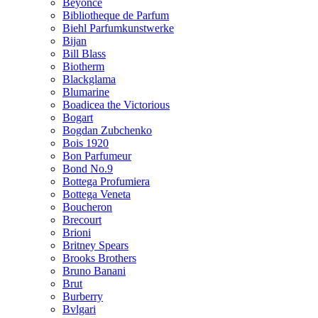
Beyonce
Bibliotheque de Parfum
Biehl Parfumkunstwerke
Bijan
Bill Blass
Biotherm
Blackglama
Blumarine
Boadicea the Victorious
Bogart
Bogdan Zubchenko
Bois 1920
Bon Parfumeur
Bond No.9
Bottega Profumiera
Bottega Veneta
Boucheron
Brecourt
Brioni
Britney Spears
Brooks Brothers
Bruno Banani
Brut
Burberry
Bvlgari