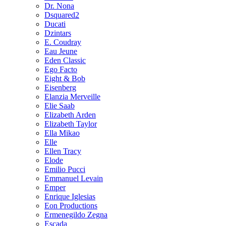
Dr. Nona
Dsquared2
Ducati
Dzintars
E. Coudray
Eau Jeune
Eden Classic
Ego Facto
Eight & Bob
Eisenberg
Elanzia Merveille
Elie Saab
Elizabeth Arden
Elizabeth Taylor
Ella Mikao
Elle
Ellen Tracy
Elode
Emilio Pucci
Emmanuel Levain
Emper
Enrique Iglesias
Eon Productions
Ermenegildo Zegna
Escada