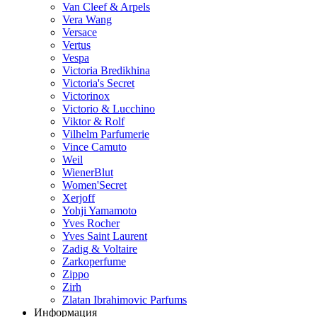
Van Cleef & Arpels
Vera Wang
Versace
Vertus
Vespa
Victoria Bredikhina
Victoria's Secret
Victorinox
Victorio & Lucchino
Viktor & Rolf
Vilhelm Parfumerie
Vince Camuto
Weil
WienerBlut
Women'Secret
Xerjoff
Yohji Yamamoto
Yves Rocher
Yves Saint Laurent
Zadig & Voltaire
Zarkoperfume
Zippo
Zirh
Zlatan Ibrahimovic Parfums
Информация