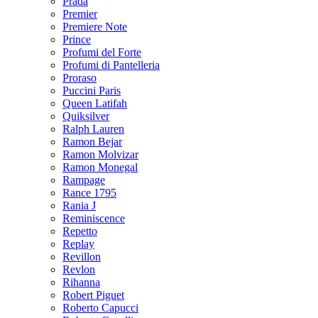
Prada
Premier
Premiere Note
Prince
Profumi del Forte
Profumi di Pantelleria
Proraso
Puccini Paris
Queen Latifah
Quiksilver
Ralph Lauren
Ramon Bejar
Ramon Molvizar
Ramon Monegal
Rampage
Rance 1795
Rania J
Reminiscence
Repetto
Replay
Revillon
Revlon
Rihanna
Robert Piguet
Roberto Capucci