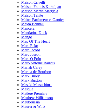
Maison Crivelli
Maison Francis Kurkdjian
Maison Martin Margiela
Maison Tahite
Maitre Parfumeur et Gantier
Majda Bekkali
Mancera
Mandarina Duck
Mango
Map Of The Heart
Marc Ecko
Marc Jacobs
Marc Joseph
Marc O Polo
Marc-Antoine Barrois
Mariah Carey
Marina de Bourbon
Mark Birley
Mark Buxton
Masaki Matsushima
Masque
Matiere Premiere
Matthew Williamson
Mauboussin
Maurer & Wirtz