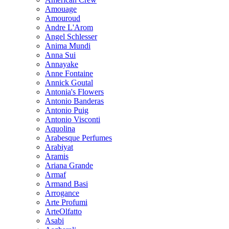
Amouage
Amouroud
Andre L'Arom
Angel Schlesser
Anima Mundi
Anna Sui
Annayake
Anne Fontaine
Annick Goutal
Antonia's Flowers
Antonio Banderas
Antonio Puig
Antonio Visconti
Aquolina
Arabesque Perfumes
Arabiyat
Aramis
Ariana Grande
Armaf
Armand Basi
Arrogance
Arte Profumi
ArteOlfatto
Asabi