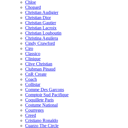
Chloe
Chopard
Christian Audigier
Christian Dior
Christian Gautier
Christian Lacroix
Christian Louboutin
Christina Aguilera
Cindy Crawford
Ciro
Classico
Clinique
Clive Christian
Clubman Pinaud
CnR Create
Coach
Collistar
Comme Des Garcons
Comptoir Sud Pacifique
Coquillete Paris
Costume National
Courreges
Creed
Cristiano Ronaldo
Cuarzo The Circle