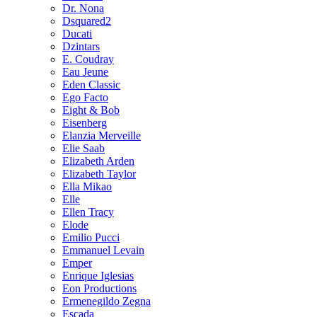
Dr. Nona
Dsquared2
Ducati
Dzintars
E. Coudray
Eau Jeune
Eden Classic
Ego Facto
Eight & Bob
Eisenberg
Elanzia Merveille
Elie Saab
Elizabeth Arden
Elizabeth Taylor
Ella Mikao
Elle
Ellen Tracy
Elode
Emilio Pucci
Emmanuel Levain
Emper
Enrique Iglesias
Eon Productions
Ermenegildo Zegna
Escada