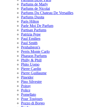
Parfums de Marly
Parfums de Nicolai
Parfums Du Chateau De Versailles
Parfums Dusita
Paris Hilton
Parle Moi De Parfum
Partisan Parfums
Patrizia Pepe
Paul Emilien
Paul Smith
Penhaligon's
Perris Monte Carlo
Pharaon Parfums
Philly & Phill
Phito Uomo
Pierre Cardin
Pierre Guillaume
Pineider
Pino Silvestre
Poiray
Police
Pomellato
Pour Toujours
Pozzo di Borgo