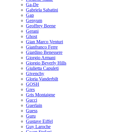
Ga-De
Gabriela Sabatini
Gap
Genyum
Geoffrey Beene
Gerani
Ghost
Gian Marco Venturi
Gianfranco Ferre
Giardino Benessere
Giorgio Armani
Giorgio Beverly Hills
Giulietta Capuleti
Givenchy
Gloria Vanderbilt
GOSH
Gres
Gris Montaigne
Gucci
Guerlain
Guess
Guru
Gustave Eiffel
Guy Laroche
Gwen Stefani