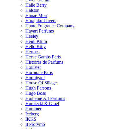
Halle Berry
Halston
Hanae Mori
Harajuku Lovers
Haute Fragrance Company
Hayari Parfums
Heeley
Heidi Klum
Hello Kitty
Hermes
Herve Gambs Paris
Histoires de Parfums
Hollister
Hormone Paris
Houbigant
House Of Sillage
Hugh Parsons
Hugo Boss
Huitieme Art Parfums
Humiecki & Graef
Hummer
Iceberg
IKKS
Il Profvmo