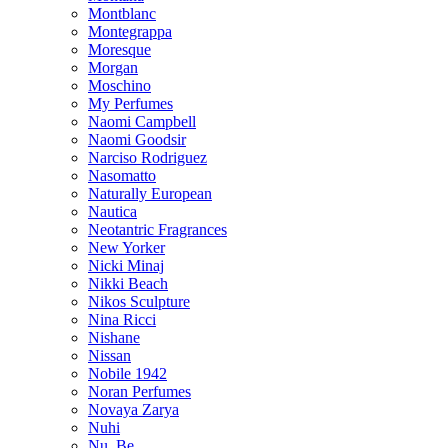
Montblanc
Montegrappa
Moresque
Morgan
Moschino
My Perfumes
Naomi Campbell
Naomi Goodsir
Narciso Rodriguez
Nasomatto
Naturally European
Nautica
Neotantric Fragrances
New Yorker
Nicki Minaj
Nikki Beach
Nikos Sculpture
Nina Ricci
Nishane
Nissan
Nobile 1942
Noran Perfumes
Novaya Zarya
Nuhi
Nu_Be