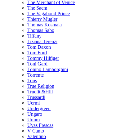
The Merchant of Venice
The Saem
The Vagabond Prince
Thierry Mugler
Thomas Kosmala
Thomas Sabo
Tiffany
Tiziana Terenzi
Tom Daxon
Tom Ford
Tommy Hilfiger
Toni Gard
Tonino Lamborghini
Torrente
Tous
True Religion
Truefitt&Hill
Trussardi
Uermi
Undergreen
Ungaro
Unum
Uvas Frescas
V Canto
Valentino