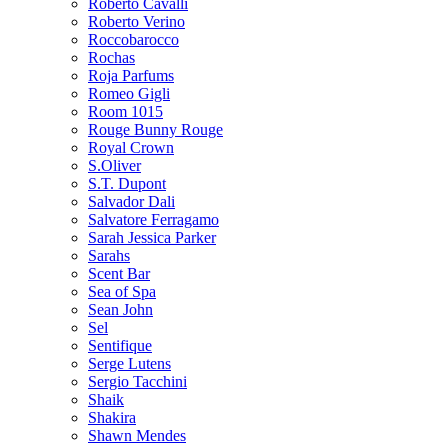
Roberto Cavalli
Roberto Verino
Roccobarocco
Rochas
Roja Parfums
Romeo Gigli
Room 1015
Rouge Bunny Rouge
Royal Crown
S.Oliver
S.T. Dupont
Salvador Dali
Salvatore Ferragamo
Sarah Jessica Parker
Sarahs
Scent Bar
Sea of Spa
Sean John
Sel
Sentifique
Serge Lutens
Sergio Tacchini
Shaik
Shakira
Shawn Mendes