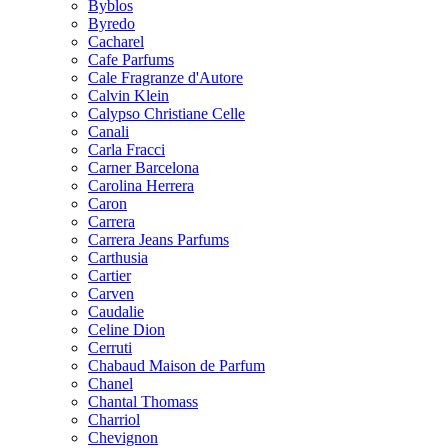
Byblos
Byredo
Cacharel
Cafe Parfums
Cale Fragranze d'Autore
Calvin Klein
Calypso Christiane Celle
Canali
Carla Fracci
Carner Barcelona
Carolina Herrera
Caron
Carrera
Carrera Jeans Parfums
Carthusia
Cartier
Carven
Caudalie
Celine Dion
Cerruti
Chabaud Maison de Parfum
Chanel
Chantal Thomass
Charriol
Chevignon