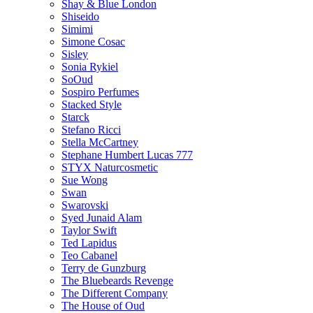
Shay & Blue London
Shiseido
Simimi
Simone Cosac
Sisley
Sonia Rykiel
SoOud
Sospiro Perfumes
Stacked Style
Starck
Stefano Ricci
Stella McCartney
Stephane Humbert Lucas 777
STYX Naturсosmetic
Sue Wong
Swan
Swarovski
Syed Junaid Alam
Taylor Swift
Ted Lapidus
Teo Cabanel
Terry de Gunzburg
The Bluebeards Revenge
The Different Company
The House of Oud