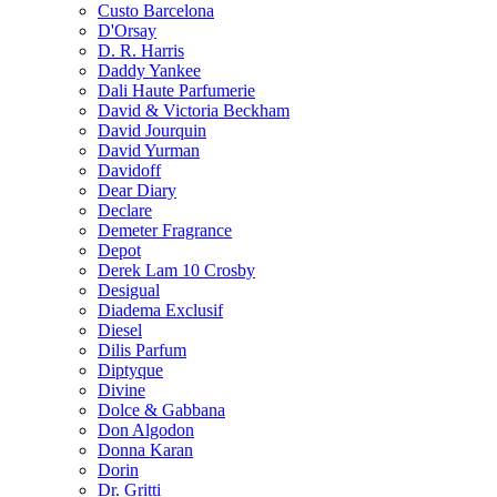
Custo Barcelona
D'Orsay
D. R. Harris
Daddy Yankee
Dali Haute Parfumerie
David & Victoria Beckham
David Jourquin
David Yurman
Davidoff
Dear Diary
Declare
Demeter Fragrance
Depot
Derek Lam 10 Crosby
Desigual
Diadema Exclusif
Diesel
Dilis Parfum
Diptyque
Divine
Dolce & Gabbana
Don Algodon
Donna Karan
Dorin
Dr. Gritti