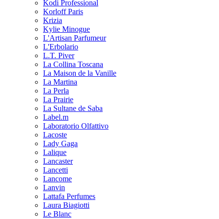
Kodi Professional
Korloff Paris
Krizia
Kylie Minogue
L'Artisan Parfumeur
L'Erbolario
L.T. Piver
La Collina Toscana
La Maison de la Vanille
La Martina
La Perla
La Prairie
La Sultane de Saba
Label.m
Laboratorio Olfattivo
Lacoste
Lady Gaga
Lalique
Lancaster
Lancetti
Lancome
Lanvin
Lattafa Perfumes
Laura Biagiotti
Le Blanc