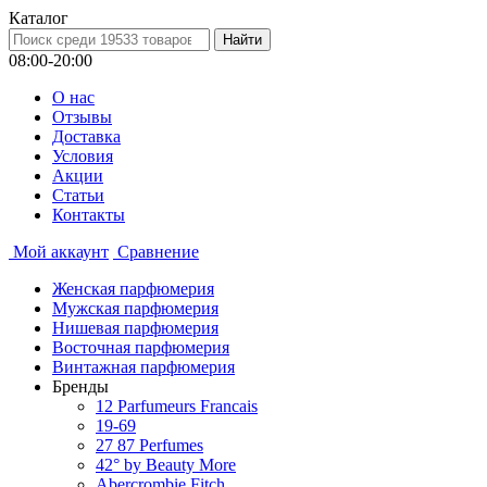
Каталог
08:00-20:00
О нас
Отзывы
Доставка
Условия
Aкции
Статьи
Контакты
Мой аккаунт
Сравнение
Женская парфюмерия
Мужская парфюмерия
Нишевая парфюмерия
Восточная парфюмерия
Винтажная парфюмерия
Бренды
12 Parfumeurs Francais
19-69
27 87 Perfumes
42° by Beauty More
Abercrombie Fitch