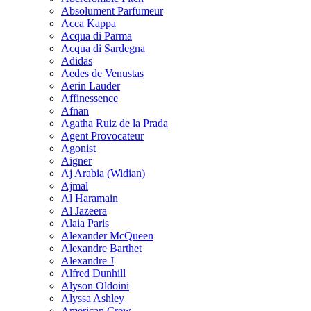
Absolument Parfumeur
Acca Kappa
Acqua di Parma
Acqua di Sardegna
Adidas
Aedes de Venustas
Aerin Lauder
Affinessence
Afnan
Agatha Ruiz de la Prada
Agent Provocateur
Agonist
Aigner
Aj Arabia (Widian)
Ajmal
Al Haramain
Al Jazeera
Alaia Paris
Alexander McQueen
Alexandre Barthet
Alexandre J
Alfred Dunhill
Alyson Oldoini
Alyssa Ashley
American Crew