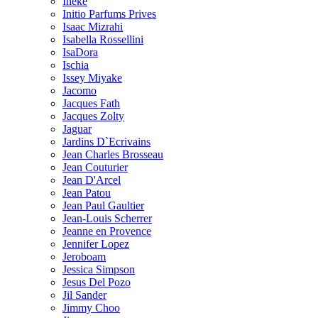
Ineke
Initio Parfums Prives
Isaac Mizrahi
Isabella Rossellini
IsaDora
Ischia
Issey Miyake
Jacomo
Jacques Fath
Jacques Zolty
Jaguar
Jardins D`Ecrivains
Jean Charles Brosseau
Jean Couturier
Jean D'Arcel
Jean Patou
Jean Paul Gaultier
Jean-Louis Scherrer
Jeanne en Provence
Jennifer Lopez
Jeroboam
Jessica Simpson
Jesus Del Pozo
Jil Sander
Jimmy Choo