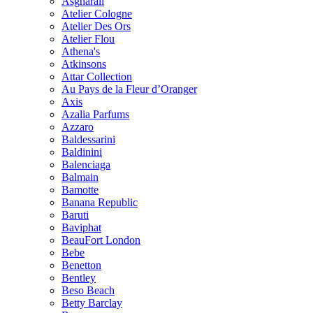
Asgharali
Atelier Cologne
Atelier Des Ors
Atelier Flou
Athena's
Atkinsons
Attar Collection
Au Pays de la Fleur d’Oranger
Axis
Azalia Parfums
Azzaro
Baldessarini
Baldinini
Balenciaga
Balmain
Bamotte
Banana Republic
Baruti
Baviphat
BeauFort London
Bebe
Benetton
Bentley
Beso Beach
Betty Barclay