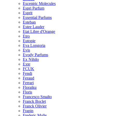
Escentric Molecules
Espri Parfum
Esprit
Essential Parfums
Esteban
Estee Lauder
Etat Libre d'Orange
Etro
Eutopie
Eva Longoria
Evis
Evody Parfums
Ex Nihilo
Exte
FCUK
Fendi
Feraud
Ferrari
Floraiku
Floris
Francesco Smalto
Franck Boclet
Franck Olivier
Frapin
Frederic Malle