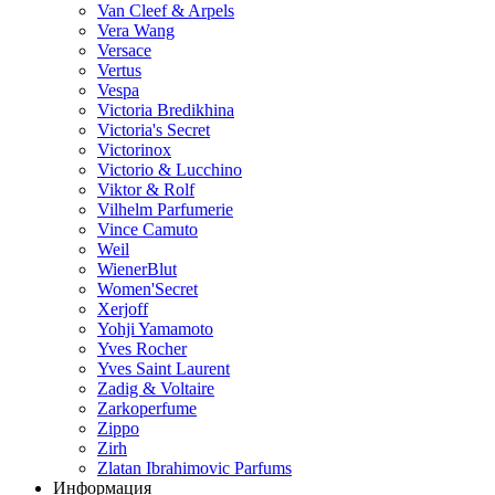
Van Cleef & Arpels
Vera Wang
Versace
Vertus
Vespa
Victoria Bredikhina
Victoria's Secret
Victorinox
Victorio & Lucchino
Viktor & Rolf
Vilhelm Parfumerie
Vince Camuto
Weil
WienerBlut
Women'Secret
Xerjoff
Yohji Yamamoto
Yves Rocher
Yves Saint Laurent
Zadig & Voltaire
Zarkoperfume
Zippo
Zirh
Zlatan Ibrahimovic Parfums
Информация