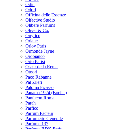
Odin
Odori
Officina delle Essenze
Olfactive Studio
Olibere Parfums
Oliver & Co.
Onyrico
Orlane
Orlov Paris
Ormonde Jayne
Orobianco
Orto Parisi
Oscar de la Renta
Otoori
Paco Rabanne
Pal Zileri
Paloma Picasso
Panama 1924 (Boellis)
Pantheon Roma
Parah
Parfico
Parfum Facteur
Parfumerie Generale
Parfums 137
Parfums BDK Paris