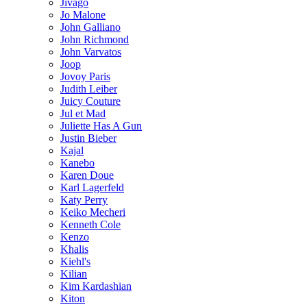
Jivago
Jo Malone
John Galliano
John Richmond
John Varvatos
Joop
Jovoy Paris
Judith Leiber
Juicy Couture
Jul et Mad
Juliette Has A Gun
Justin Bieber
Kajal
Kanebo
Karen Doue
Karl Lagerfeld
Katy Perry
Keiko Mecheri
Kenneth Cole
Kenzo
Khalis
Kiehl's
Kilian
Kim Kardashian
Kiton