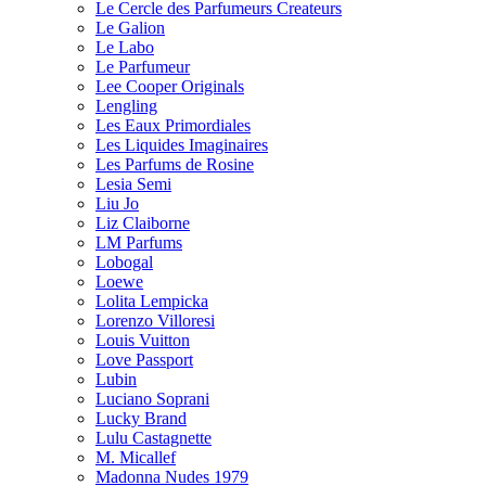
Le Cercle des Parfumeurs Createurs
Le Galion
Le Labo
Le Parfumeur
Lee Cooper Originals
Lengling
Les Eaux Primordiales
Les Liquides Imaginaires
Les Parfums de Rosine
Lesia Semi
Liu Jo
Liz Claiborne
LM Parfums
Lobogal
Loewe
Lolita Lempicka
Lorenzo Villoresi
Louis Vuitton
Love Passport
Lubin
Luciano Soprani
Lucky Brand
Lulu Castagnette
M. Micallef
Madonna Nudes 1979