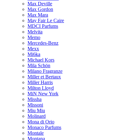
Max Deville
Max Gordon
Max Mara
May Fair Le Caire
MDCI Parfums
Melvita
Memo
Mercedes-Benz
Mexx
Mi6ka
Michael Kors
Mila Schön
Milano Fragranze
Miller et Bertaux
Miller Harris
Milton Lloyd
MiN New York
Missha
Missoni
Miu Miu
Molinard
Mona di Orio
Monaco Parfums
Montale
Montana