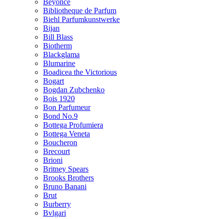
Beyonce
Bibliotheque de Parfum
Biehl Parfumkunstwerke
Bijan
Bill Blass
Biotherm
Blackglama
Blumarine
Boadicea the Victorious
Bogart
Bogdan Zubchenko
Bois 1920
Bon Parfumeur
Bond No.9
Bottega Profumiera
Bottega Veneta
Boucheron
Brecourt
Brioni
Britney Spears
Brooks Brothers
Bruno Banani
Brut
Burberry
Bvlgari