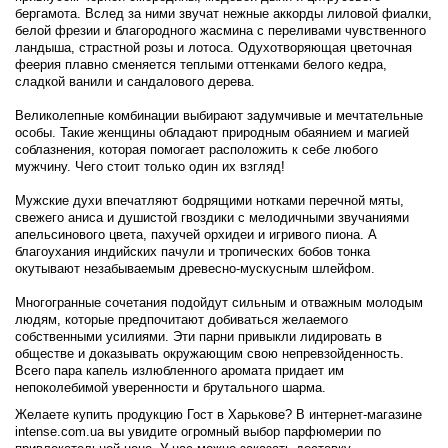
бергамота. Вслед за ними звучат нежные аккорды лиловой фиалки,
белой фрезии и благородного жасмина с переливами чувственного
ландыша, страстной розы и лотоса. Одухотворяющая цветочная
феерия плавно сменяется теплыми оттенками белого кедра,
сладкой ванили и сандалового дерева.
Великолепные комбинации выбирают задумчивые и мечтательные
особы. Такие женщины обладают природным обаянием и магией
соблазнения, которая помогает расположить к себе любого
мужчину. Чего стоит только один их взгляд!
Мужские духи впечатляют бодрящими нотками перечной мяты,
свежего аниса и душистой гвоздики с мелодичными звучаниями
апельсинового цвета, пахучей орхидеи и игривого пиона. А
благоухания индийских пачули и тропических бобов тонка
окутывают незабываемым древесно-мускусным шлейфом.
Многогранные сочетания подойдут сильным и отважным молодым
людям, которые предпочитают добиваться желаемого
собственными усилиями. Эти парни привыкли лидировать в
обществе и доказывать окружающим свою непревзойденность.
Всего пара капель излюбленного аромата придает им
непоколебимой уверенности и брутального шарма.
Желаете купить продукцию Гост в Харькове? В интернет-магазине
intense.com.ua вы увидите огромный выбор парфюмерии по