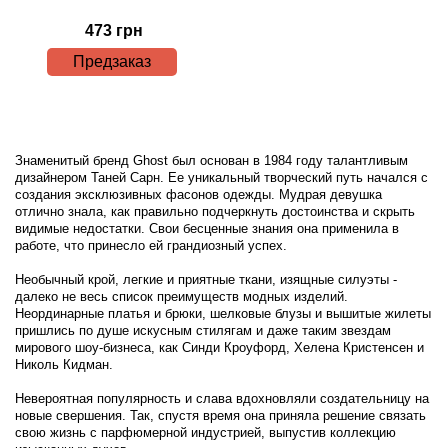
473 грн
Предзаказ
Знаменитый бренд Ghost был основан в 1984 году талантливым
дизайнером Таней Сарн. Ее уникальный творческий путь начался с
создания эксклюзивных фасонов одежды. Мудрая девушка
отлично знала, как правильно подчеркнуть достоинства и скрыть
видимые недостатки. Свои бесценные знания она применила в
работе, что принесло ей грандиозный успех.
Необычный крой, легкие и приятные ткани, изящные силуэты -
далеко не весь список преимуществ модных изделий.
Неординарные платья и брюки, шелковые блузы и вышитые жилеты
пришлись по душе искусным стилягам и даже таким звездам
мирового шоу-бизнеса, как Синди Кроуфорд, Хелена Кристенсен и
Николь Кидман.
Невероятная популярность и слава вдохновляли создательницу на
новые свершения. Так, спустя время она приняла решение связать
свою жизнь с парфюмерной индустрией, выпустив коллекцию