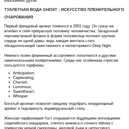
изысканных духов.
ТУАЛЕТНАЯ ВОДА GHOST - ИСКУССТВО ПЛЕНИТЕЛЬНОГО
ОЧАРОВАНИЯ
Первый брендовый аромат появился в 2001 году. Он сразу же
влюбил в себя прекрасную половину человечества. Загадочный
перламутровый флакон в форме полумесяца полонил хрупкое
сердце не одной дамы, ведь каждая мечтала стать
обладательницей таинственного и неповторимого Deep Night.
Немного позже фирменный ассортимент пополнился и другими
замечательными изобретениями. Среди них особенным спросом
пользуются парфюмы:
Anticipation;
Captivating;
Cherish;
Luminous;
Sweetheart;
Whisper.
Богатый арсенал позволит каждому подобрать неординарный
аромат и подчеркнуть индивидуальный стиль.
Женская парфюмерия Гост открывается бодрящими интонациями
сицилийского мандарина, спелого ананаса и сочного яблока с
привкусом черной смородины, медовой дыни и цитрусового