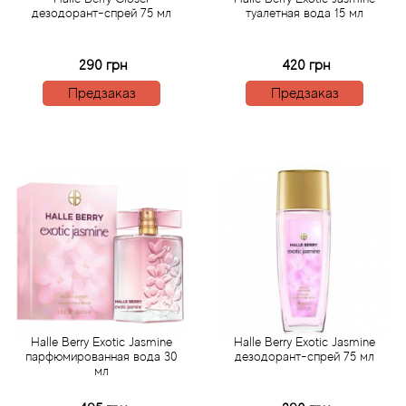
дезодорант-спрей 75 мл
туалетная вода 15 мл
Agonist
290 грн
420 грн
Aigner
Предзаказ
Предзаказ
Aj Arabia (Widian)
Ajmal
Al Haramain
Al Jazeera
Alaia Paris
Halle Berry Exotic Jasmine
Halle Berry Exotic Jasmine
парфюмированная вода 30
дезодорант-спрей 75 мл
Alexander McQueen
мл