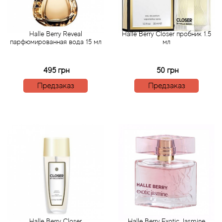
Acqua di Parma
Halle Berry Reveal
Halle Berry Closer пробник 1.5
парфюмированная вода 15 мл
мл
Acqua di Sardegna
495 грн
50 грн
Adidas
Предзаказ
Предзаказ
Aedes de Venustas
Aerin Lauder
Affinessence
Afnan
Agatha Ruiz de la Prada
Agent Provocateur
Halle Berry Closer
Halle Berry Exotic Jasmine