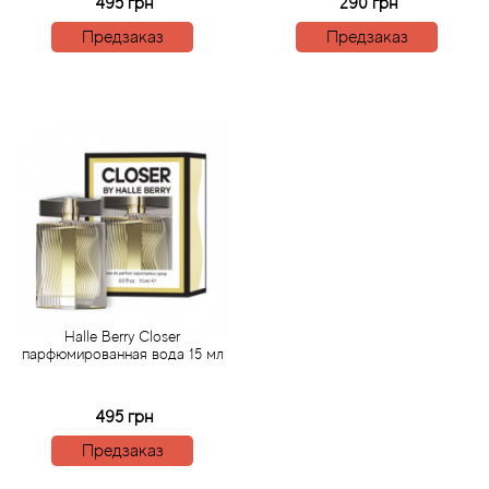
Alexandre Barthet
495 грн
290 грн
Предзаказ
Предзаказ
Alexandre J
Alfred Dunhill
Alyson Oldoini
Alyssa Ashley
American Crew
Amouage
Halle Berry Closer
парфюмированная вода 15 мл
Amouroud
495 грн
Andre L'Arom
Предзаказ