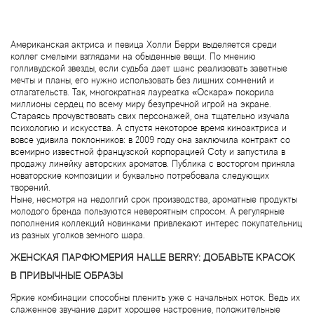
Angel Schlesser
Anima Mundi
Американская актриса и певица Холли Берри выделяется среди
коллег смелыми взглядами на обыденные вещи. По мнению
голливудской звезды, если судьба дает шанс реализовать заветные
Anna Sui
мечты и планы, его нужно использовать без лишних сомнений и
отлагательств. Так, многократная лауреатка «Оскара» покорила
миллионы сердец по всему миру безупречной игрой на экране.
Annayake
Стараясь прочувствовать свих персонажей, она тщательно изучала
психологию и искусства. А спустя некоторое время киноактриса и
вовсе удивила поклонников: в 2009 году она заключила контракт со
Anne Fontaine
всемирно известной французской корпорацией Coty и запустила в
продажу линейку авторских ароматов. Публика с восторгом приняла
Annick Goutal
новаторские композиции и буквально потребовала следующих
творений.
Ныне, несмотря на недолгий срок производства, ароматные продукты
Antonia's Flowers
молодого бренда пользуются невероятным спросом. А регулярные
пополнения коллекций новинками привлекают интерес покупательниц
из разных уголков земного шара.
Antonio Banderas
ЖЕНСКАЯ ПАРФЮМЕРИЯ HALLE BERRY: ДОБАВЬТЕ КРАСОК
В ПРИВЫЧНЫЕ ОБРАЗЫ
Antonio Puig
Яркие комбинации способны пленить уже с начальных ноток. Ведь их
слаженное звучание дарит хорошее настроение, положительные