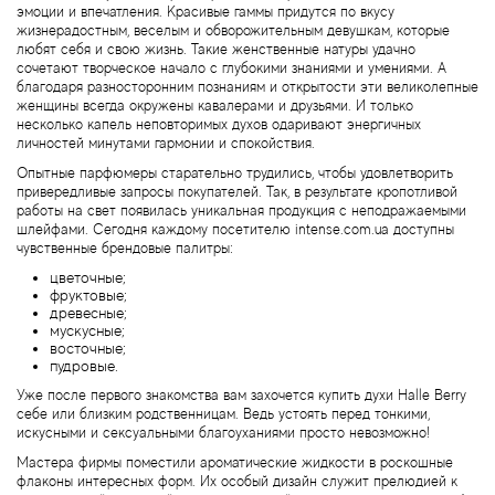
Antonio Visconti
эмоции и впечатления. Красивые гаммы придутся по вкусу
жизнерадостным, веселым и обворожительным девушкам, которые
любят себя и свою жизнь. Такие женственные натуры удачно
Aquolina
сочетают творческое начало с глубокими знаниями и умениями. А
благодаря разносторонним познаниям и открытости эти великолепные
женщины всегда окружены кавалерами и друзьями. И только
Arabesque Perfumes
несколько капель неповторимых духов одаривают энергичных
личностей минутами гармонии и спокойствия.
Arabiyat
Опытные парфюмеры старательно трудились, чтобы удовлетворить
привередливые запросы покупателей. Так, в результате кропотливой
работы на свет появилась уникальная продукция с неподражаемыми
Aramis
шлейфами. Сегодня каждому посетителю intense.com.ua доступны
чувственные брендовые палитры:
цветочные;
Ariana Grande
фруктовые;
древесные;
мускусные;
Armaf
восточные;
пудровые.
Armand Basi
Уже после первого знакомства вам захочется купить духи Halle Berry
себе или близким родственницам. Ведь устоять перед тонкими,
искусными и сексуальными благоуханиями просто невозможно!
Arrogance
Мастера фирмы поместили ароматические жидкости в роскошные
флаконы интересных форм. Их особый дизайн служит прелюдией к