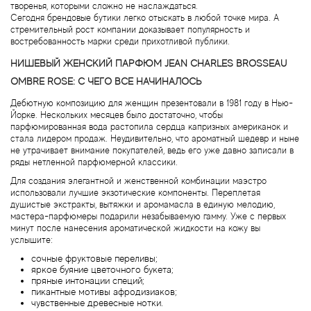
Attar Collection
творенья, которыми сложно не наслаждаться.
Сегодня брендовые бутики легко отыскать в любой точке мира. А
стремительный рост компании доказывает популярность и
Au Pays de la Fleur d’Oranger
востребованность марки среди прихотливой публики.
НИШЕВЫЙ ЖЕНСКИЙ ПАРФЮМ JEAN CHARLES BROSSEAU
Axis
OMBRE ROSE: С ЧЕГО ВСЕ НАЧИНАЛОСЬ
Дебютную композицию для женщин презентовали в 1981 году в Нью-
Azalia Parfums
Йорке. Нескольких месяцев было достаточно, чтобы
парфюмированная вода растопила сердца капризных американок и
стала лидером продаж. Неудивительно, что ароматный шедевр и ныне
Azzaro
не утрачивает внимание покупателей, ведь его уже давно записали в
ряды нетленной парфюмерной классики.
Baldessarini
Для создания элегантной и женственной комбинации маэстро
использовали лучшие экзотические компоненты. Переплетая
душистые экстракты, вытяжки и аромамасла в единую мелодию,
Baldinini
мастера-парфюмеры подарили незабываемую гамму. Уже с первых
минут после нанесения ароматической жидкости на кожу вы
услышите:
Balenciaga
сочные фруктовые переливы;
яркое буяние цветочного букета;
пряные интонации специй;
Balmain
пикантные мотивы афродизиаков;
чувственные древесные нотки.