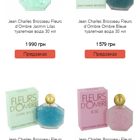
Acqua di Parma
Jean Charles Brosseau Fleurs
Jean Charles Brosseau Fleurs
d`Ombre Jasmin Lilas
d`Ombre Ombre Bleue
Acqua di Sardegna
туалетная вода 30 мл
туалетная вода 30 мл
1 990 грн
1 579 грн
Adidas
Предзаказ
Предзаказ
Aedes de Venustas
Aerin Lauder
Affinessence
Afnan
Agatha Ruiz de la Prada
Agent Provocateur
Jean Charles Brosseau Fleurs
Jean Charles Brosseau Fleurs