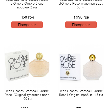
d`Ombre Ombre Bleue
d'Ombre Rose туалетная вода
пробник 2 мл
30 мл
Agonist
160 грн
1 990 грн
Aigner
Предзаказ
Предзаказ
Aj Arabia (Widian)
Ajmal
Al Haramain
Al Jazeera
Alaia Paris
Jean Charles Brosseau Ombre
Jean Charles Brosseau Ombre
Rose L'Original туалетная вода
Rose L'Original пробник 1.5 мл
Alexander McQueen
100 мл