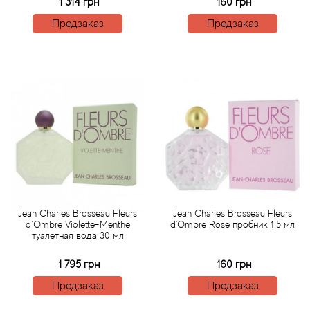
Alexandre Barthet
1 314 грн
160 грн
Предзаказ
Предзаказ
Alexandre J
Alfred Dunhill
Alyson Oldoini
Alyssa Ashley
American Crew
Amouage
Jean Charles Brosseau Fleurs
Jean Charles Brosseau Fleurs
d`Ombre Violette-Menthe
d'Ombre Rose пробник 1.5 мл
туалетная вода 30 мл
Amouroud
1 795 грн
160 грн
Andre L'Arom
Предзаказ
Предзаказ