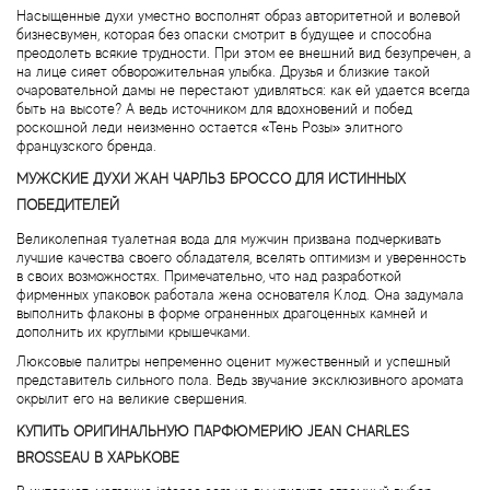
Bamotte
Насыщенные духи уместно восполнят образ авторитетной и волевой
бизнесвумен, которая без опаски смотрит в будущее и способна
преодолеть всякие трудности. При этом ее внешний вид безупречен, а
Banana Republic
на лице сияет обворожительная улыбка. Друзья и близкие такой
очаровательной дамы не перестают удивляться: как ей удается всегда
быть на высоте? А ведь источником для вдохновений и побед
Baruti
роскошной леди неизменно остается «Тень Розы» элитного
французского бренда.
Baviphat
МУЖСКИЕ ДУХИ ЖАН ЧАРЛЬЗ БРОССО ДЛЯ ИСТИННЫХ
ПОБЕДИТЕЛЕЙ
BeauFort London
Великолепная туалетная вода для мужчин призвана подчеркивать
лучшие качества своего обладателя, вселять оптимизм и уверенность
в своих возможностях. Примечательно, что над разработкой
Bebe
фирменных упаковок работала жена основателя Клод. Она задумала
выполнить флаконы в форме ограненных драгоценных камней и
дополнить их круглыми крышечками.
Benetton
Люксовые палитры непременно оценит мужественный и успешный
представитель сильного пола. Ведь звучание эксклюзивного аромата
Bentley
окрылит его на великие свершения.
КУПИТЬ ОРИГИНАЛЬНУЮ ПАРФЮМЕРИЮ JEAN CHARLES
Beso Beach
BROSSEAU В ХАРЬКОВЕ