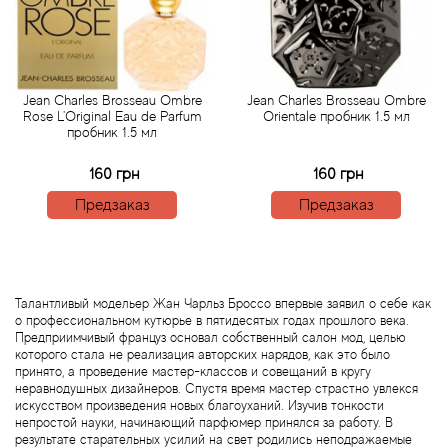
Arte Profumi
ArteOlfatto
Jean Charles Brosseau Ombre
Jean Charles Brosseau Ombre
Asabi
Rose L'Original Eau de Parfum
Orientale пробник 1.5 мл
пробник 1.5 мл
Asgharali
160 грн
160 грн
Предзаказ
Предзаказ
Atelier Cologne
Atelier Des Ors
Талантливый модельер Жан Чарльз Броссо впервые заявил о себе как
Atelier Flou
о профессиональном кутюрье в пятидесятых годах прошлого века.
Предприимчивый француз основал собственный салон мод, целью
Athena's
которого стала не реализация авторских нарядов, как это было
принято, а проведение мастер-классов и совещаний в кругу
неравнодушных дизайнеров. Спустя время мастер страстно увлекся
Atkinsons
искусством произведения новых благоуханий. Изучив тонкости
непростой науки, начинающий парфюмер принялся за работу. В
результате старательных усилий на свет родились неподражаемые