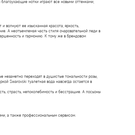
 благоухающие нотки играют все новыми оттенками,
и волнуют ее изысканная красота, яркость,
ие. А неотъемлемая часть стиля очаровательной леди в
вершенность и гармонию. К тому же в брендовом
рые незаметно переходят в душистые тональности розы,
ркой Swarovski туалетная вода навсегда остается в
сть, страсть, непоколебимость и бесстрашие. А лосьоны
иями, а также профессиональным сервисом.