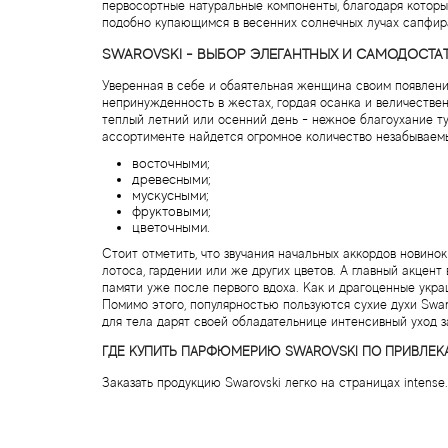
первосортные натуральные компоненты, благодаря которы
подобно купающимся в весенних солнечных лучах сапфир
SWAROVSKI - ВЫБОР ЭЛЕГАНТНЫХ И САМОДОСТ
Уверенная в себе и обаятельная женщина своим появлени
непринужденность в жестах, гордая осанка и величестве
теплый летний или осенний день - нежное благоухание т
ассортименте найдется огромное количество незабываем
восточными;
древесными;
мускусными;
фруктовыми;
цветочными.
Стоит отметить, что звучания начальных аккордов новино
лотоса, гардении или же других цветов. А главный акцен
памяти уже после первого вдоха. Как и драгоценные украш
Помимо этого, популярностью пользуются сухие духи Swar
для тела дарят своей обладательнице интенсивный уход з
ГДЕ КУПИТЬ ПАРФЮМЕРИЮ SWAROVSKI ПО ПРИВЛЕК
Заказать продукцию Swarovski легко на страницах inten