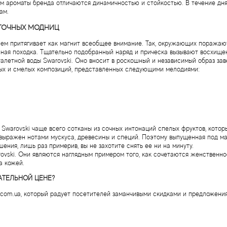
м ароматы бренда отличаются динамичностью и стойкостью. В течение дня
ам.
АТОЧНЫХ МОДНИЦ
ем притягивает как магнит всеобщее внимание. Так, окружающих поражают 
нная походка. Тщательно подобранный наряд и прическа вызывают восхищен
уалетной воды Swarovski. Оно вносит в роскошный и независимый образ за
ых и смелых композиций, представленных следующими мелодиями:
к Swarovski чаще всего сотканы из сочных интонаций спелых фруктов, кото
т выражен нотами мускуса, древесины и специй. Поэтому выпущенная под ма
ения, лишь раз примерив, вы не захотите снять ее ни на минуту.
ovski. Они являются наглядным примером того, как сочетаются женственно
а кожей.
АТЕЛЬНОЙ ЦЕНЕ?
se.com.ua, который радует посетителей заманчивыми скидками и предложен