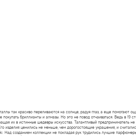
аллы так красиво переливаются на солнце, радуя глаз, а еще помогают ощ
е покупать бриллианты и алмазы. Но это не повод отчаиваться. Ведь в 19 
ращая их в истинные шедевры искусства. Талантливый предприниматель не 
Его изделия ценились не меньше, чем дорогостоящие украшения, и считалис
. Над созданием коллекции не покладая рук трудились лучшие парфюмеры