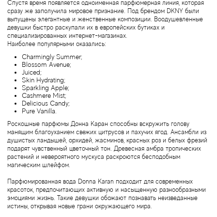
Спустя время появляется одноименная парфюмерная линия, которая
Brecourt
сразу же заполучила мировое признание. Под брендом DKNY были
выпущены элегантные и женственные композиции. Воодушевленные
девушки быстро раскупали их в европейских бутиках и
Brioni
специализированных интернет-магазинах.
Наиболее популярными оказались:
Britney Spears
Charmingly Summer;
Blossom Avenue;
Juiced;
Brooks Brothers
Skin Hydrating;
Sparkling Apple;
Cashmere Mist;
Deliсious Candy;
Bruno Banani
Pure Vanilla.
Роскошные парфюмы Донна Каран способны вскружить голову
Brut
манящим благоуханием свежих цитрусов и пахучих ягод. Ансамбли из
душистых ландышей, орхидей, жасминов, красных роз и белых фрезий
подарят чувственный цветочный тон. Древесная амбра тропических
Burberry
растений и невероятного мускуса раскроются бесподобным
магическим шлейфом.
Bvlgari
Парфюмированная вода Donna Karan подходит для современных
красоток, предпочитающих активную и насыщенную разнообразными
эмоциями жизнь. Такие девушки обожают познавать неизведанные
Byblos
истины, открывая новые грани окружающего мира.