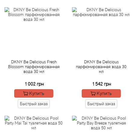
Alexandre Barthet
Alexandre J
Alfred Dunhill
Alyson Oldoini
Alyssa Ashley
DKNY Be Delicious Fresh
DKNY Be Delicious
Blossom парфюмированная
парфюмированная вода 30
вода 30 мл
мл
American Crew
1 002 грн
1 542 грн
Amouage
Купить
Купить
Быстрый заказ
Быстрый заказ
Amouroud
Andre L'Arom