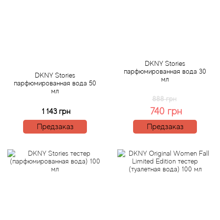
Bamotte
Banana Republic
Baruti
DKNY Stories
парфюмированная вода 30
DKNY Stories
Baviphat
мл
парфюмированная вода 50
мл
888 грн
BeauFort London
740 грн
1 143 грн
Предзаказ
Предзаказ
Bebe
Benetton
Bentley
Beso Beach