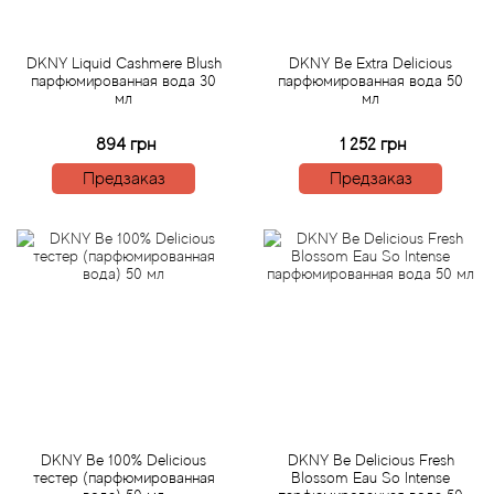
Antonio Visconti
Aquolina
DKNY Liquid Cashmere Blush
DKNY Be Extra Delicious
парфюмированная вода 30
парфюмированная вода 50
мл
мл
Arabesque Perfumes
894 грн
1 252 грн
Arabiyat
Предзаказ
Предзаказ
Aramis
Ariana Grande
Armaf
Armand Basi
Arrogance
DKNY Be 100% Delicious
DKNY Be Delicious Fresh
тестер (парфюмированная
Blossom Eau So Intense