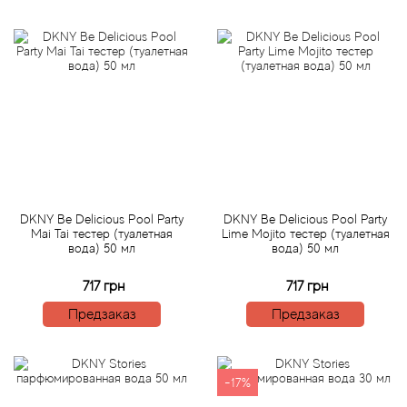
Attar Collection
Au Pays de la Fleur d’Oranger
Axis
Azalia Parfums
Azzaro
DKNY Be Delicious Pool Party
DKNY Be Delicious Pool Party
Baldessarini
Mai Tai тестер (туалетная
Lime Mojito тестер (туалетная
вода) 50 мл
вода) 50 мл
Baldinini
717 грн
717 грн
Предзаказ
Предзаказ
Balenciaga
Balmain
-17%