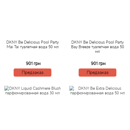
Angel Schlesser
Anima Mundi
Anna Sui
DKNY Be Delicious Pool Party
DKNY Be Delicious Pool Party
Annayake
Mai Tai туалетная вода 50 мл
Bay Breeze туалетная вода 50
мл
Anne Fontaine
901 грн
901 грн
Предзаказ
Предзаказ
Annick Goutal
Antonia's Flowers
Antonio Banderas
Antonio Puig