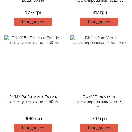
вода) 50 мл
парфюмированная вода 50
Arte Profumi
мл
1 277 грн
817 грн
ArteOlfatto
Предзаказ
Предзаказ
Asabi
Asgharali
Atelier Cologne
Atelier Des Ors
Atelier Flou
DKNY Be Delicious Eau de
DKNY Pure Vanilla
Toilette туалетная вода 50 мл
парфюмированная вода 30
Athena's
мл
990 грн
707 грн
Atkinsons
Предзаказ
Предзаказ