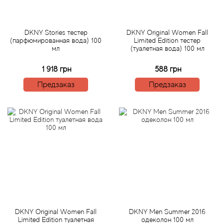
Betty Barclay
Beyonce
DKNY Stories тестер
DKNY Original Women Fall
(парфюмированная вода) 100
Limited Edition тестер
мл
(туалетная вода) 100 мл
Bibliotheque de Parfum
1 918 грн
588 грн
Biehl Parfumkunstwerke
Предзаказ
Предзаказ
Bijan
Bill Blass
Biotherm
Blackglama
Blumarine
DKNY Original Women Fall
DKNY Men Summer 2016
Limited Edition туалетная
одеколон 100 мл