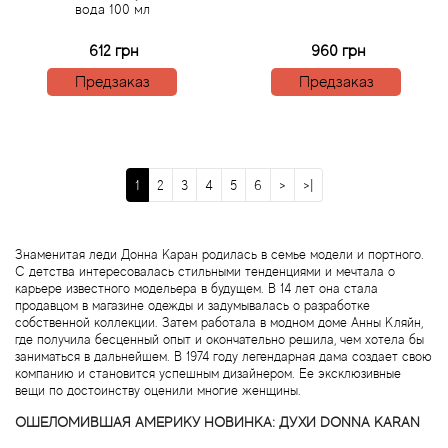
вода 100 мл
Boadicea the Victorious
612 грн
960 грн
Bogart
Предзаказ
Предзаказ
Bogdan Zubchenko
Bois 1920
1
2
3
4
5
6
>
>|
Bon Parfumeur
Знаменитая леди Донна Каран родилась в семье модели и портного.
Bond No.9
С детства интересовалась стильными тенденциями и мечтала о
карьере известного модельера в будущем. В 14 лет она стала
продавцом в магазине одежды и задумывалась о разработке
Bottega Profumiera
собственной коллекции. Затем работала в модном доме Анны Кляйн,
где получила бесценный опыт и окончательно решила, чем хотела бы
заниматься в дальнейшем. В 1974 году легендарная дама создает свою
Bottega Veneta
компанию и становится успешным дизайнером. Ее эксклюзивные
вещи по достоинству оценили многие женщины.
Boucheron
ОШЕЛОМИВШАЯ АМЕРИКУ НОВИНКА: ДУХИ DONNA KARAN