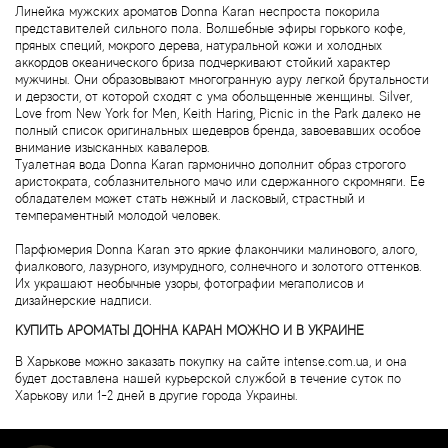
Линейка мужских ароматов Donna Karan неспроста покорила
Byredo
представителей сильного пола. Волшебные эфиры горького кофе,
пряных специй, мокрого дерева, натуральной кожи и холодных
аккордов океанического бриза подчеркивают стойкий характер
Cacharel
мужчины. Они образовывают многогранную ауру легкой брутальности
и дерзости, от которой сходят с ума обольщенные женщины. Silver,
Love from New York for Men, Keith Haring, Picnic in the Park далеко не
Cafe Parfums
полный список оригинальных шедевров бренда, завоевавших особое
внимание изысканных кавалеров.
Туалетная вода Donna Karan гармонично дополнит образ строгого
Cale Fragranze d'Autore
аристократа, соблазнительного мачо или сдержанного скромняги. Ее
обладателем может стать нежный и ласковый, страстный и
Calvin Klein
темпераментный молодой человек.
Парфюмерия Donna Karan это яркие флакончики малинового, алого,
Calypso Christiane Celle
фиалкового, лазурного, изумрудного, солнечного и золотого оттенков.
Их украшают необычные узоры, фотографии мегаполисов и
дизайнерские надписи.
Canali
КУПИТЬ АРОМАТЫ ДОННА КАРАН МОЖНО И В УКРАИНЕ
В Харькове можно заказать покупку на сайте intense.com.ua, и она
Carla Fracci
будет доставлена нашей курьерской службой в течение суток по
Харькову или 1-2 дней в другие города Украины.
Carner Barcelona