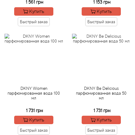
1 561 грн
1 153 грн
Купить
Купить
Agonist
Быстрый заказ
Быстрый заказ
Aigner
Aj Arabia (Widian)
Ajmal
Al Haramain
DKNY Women
DKNY Be Delicious
Al Jazeera
парфюмированная вода 100
парфюмированная вода 50
мл
мл
Alaia Paris
1 731 грн
1 731 грн
Alexander McQueen
Купить
Купить
Быстрый заказ
Быстрый заказ