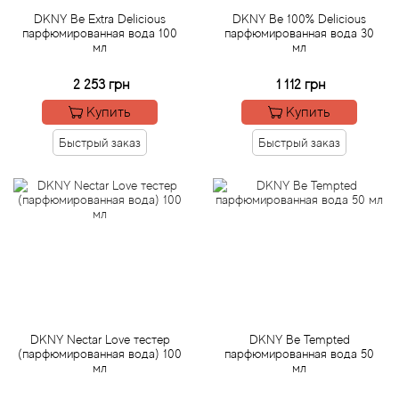
DKNY Be Extra Delicious
DKNY Be 100% Delicious
парфюмированная вода 100
парфюмированная вода 30
Acqua di Parma
мл
мл
Acqua di Sardegna
2 253 грн
1 112 грн
Купить
Купить
Adidas
Быстрый заказ
Быстрый заказ
Aedes de Venustas
Aerin Lauder
Affinessence
Afnan
DKNY Nectar Love тестер
DKNY Be Tempted
Agatha Ruiz de la Prada
(парфюмированная вода) 100
парфюмированная вода 50
мл
мл
Agent Provocateur