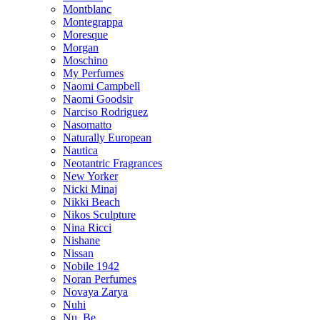
Montblanc
Montegrappa
Moresque
Morgan
Moschino
My Perfumes
Naomi Campbell
Naomi Goodsir
Narciso Rodriguez
Nasomatto
Naturally European
Nautica
Neotantric Fragrances
New Yorker
Nicki Minaj
Nikki Beach
Nikos Sculpture
Nina Ricci
Nishane
Nissan
Nobile 1942
Noran Perfumes
Novaya Zarya
Nuhi
Nu_Be