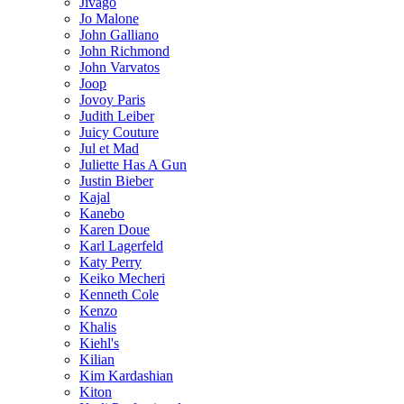
Jivago
Jo Malone
John Galliano
John Richmond
John Varvatos
Joop
Jovoy Paris
Judith Leiber
Juicy Couture
Jul et Mad
Juliette Has A Gun
Justin Bieber
Kajal
Kanebo
Karen Doue
Karl Lagerfeld
Katy Perry
Keiko Mecheri
Kenneth Cole
Kenzo
Khalis
Kiehl's
Kilian
Kim Kardashian
Kiton