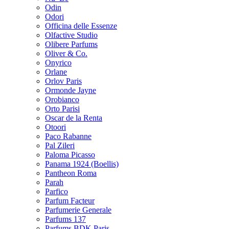
Odin
Odori
Officina delle Essenze
Olfactive Studio
Olibere Parfums
Oliver & Co.
Onyrico
Orlane
Orlov Paris
Ormonde Jayne
Orobianco
Orto Parisi
Oscar de la Renta
Otoori
Paco Rabanne
Pal Zileri
Paloma Picasso
Panama 1924 (Boellis)
Pantheon Roma
Parah
Parfico
Parfum Facteur
Parfumerie Generale
Parfums 137
Parfums BDK Paris