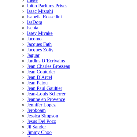
Ineke
Initio Parfums Prives
Isaac Mizrahi
Isabella Rossellini
IsaDora
Ischia
Issey Miyake
Jacomo
Jacques Fath
Jacques Zolty
Jaguar
Jardins D`Ecrivains
Jean Charles Brosseau
Jean Couturier
Jean D'Arcel
Jean Patou
Jean Paul Gaultier
Jean-Louis Scherrer
Jeanne en Provence
Jennifer Lopez
Jeroboam
Jessica Simpson
Jesus Del Pozo
Jil Sander
Jimmy Choo