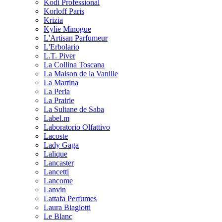
Kodi Professional
Korloff Paris
Krizia
Kylie Minogue
L'Artisan Parfumeur
L'Erbolario
L.T. Piver
La Collina Toscana
La Maison de la Vanille
La Martina
La Perla
La Prairie
La Sultane de Saba
Label.m
Laboratorio Olfattivo
Lacoste
Lady Gaga
Lalique
Lancaster
Lancetti
Lancome
Lanvin
Lattafa Perfumes
Laura Biagiotti
Le Blanc