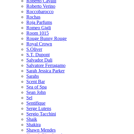
Roberto Cavalli
Roberto Verino
Roccobarocco
Rochas
Roja Parfums
Romeo Gigli
Room 1015
Rouge Bunny Rouge
Royal Crown
S.Oliver
S.T. Dupont
Salvador Dali
Salvatore Ferragamo
Sarah Jessica Parker
Sarahs
Scent Bar
Sea of Spa
Sean John
Sel
Sentifique
Serge Lutens
Sergio Tacchini
Shaik
Shakira
Shawn Mendes