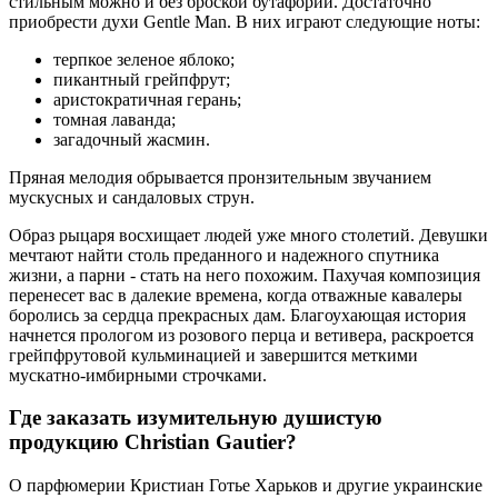
стильным можно и без броской бутафории. Достаточно
приобрести духи Gentle Man. В них играют следующие ноты:
терпкое зеленое яблоко;
пикантный грейпфрут;
аристократичная герань;
томная лаванда;
загадочный жасмин.
Пряная мелодия обрывается пронзительным звучанием
мускусных и сандаловых струн.
Образ рыцаря восхищает людей уже много столетий. Девушки
мечтают найти столь преданного и надежного спутника
жизни, а парни - стать на него похожим. Пахучая композиция
перенесет вас в далекие времена, когда отважные кавалеры
боролись за сердца прекрасных дам. Благоухающая история
начнется прологом из розового перца и ветивера, раскроется
грейпфрутовой кульминацией и завершится меткими
мускатно-имбирными строчками.
Где заказать изумительную душистую
продукцию Christian Gautier?
О парфюмерии Кристиан Готье Харьков и другие украинские