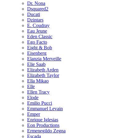
Dr. Nona
Dsquared2
Ducati
Dzintars
E. Coudray
Eau Jeune
Eden Classic
Ego Facto
Eight & Bob
Eisenberg
Elanzia Merveille
Elie Saab
Elizabeth Arden
Elizabeth Taylor
Ella Mikao
Elle
Ellen Tracy
Elode
Emilio Pucci
Emmanuel Levain
Emper
Enrique Iglesias
Eon Productions
Ermenegildo Zegna
Escada