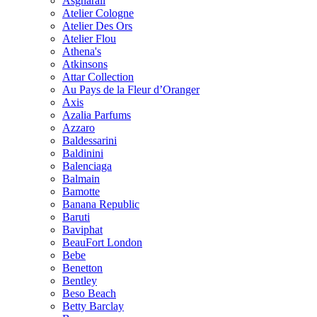
Asgharali
Atelier Cologne
Atelier Des Ors
Atelier Flou
Athena's
Atkinsons
Attar Collection
Au Pays de la Fleur d’Oranger
Axis
Azalia Parfums
Azzaro
Baldessarini
Baldinini
Balenciaga
Balmain
Bamotte
Banana Republic
Baruti
Baviphat
BeauFort London
Bebe
Benetton
Bentley
Beso Beach
Betty Barclay