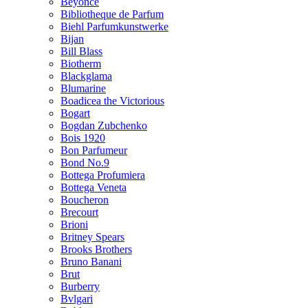
Beyonce
Bibliotheque de Parfum
Biehl Parfumkunstwerke
Bijan
Bill Blass
Biotherm
Blackglama
Blumarine
Boadicea the Victorious
Bogart
Bogdan Zubchenko
Bois 1920
Bon Parfumeur
Bond No.9
Bottega Profumiera
Bottega Veneta
Boucheron
Brecourt
Brioni
Britney Spears
Brooks Brothers
Bruno Banani
Brut
Burberry
Bvlgari