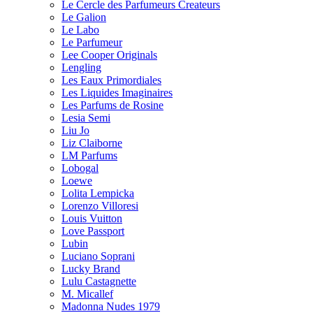
Le Cercle des Parfumeurs Createurs
Le Galion
Le Labo
Le Parfumeur
Lee Cooper Originals
Lengling
Les Eaux Primordiales
Les Liquides Imaginaires
Les Parfums de Rosine
Lesia Semi
Liu Jo
Liz Claiborne
LM Parfums
Lobogal
Loewe
Lolita Lempicka
Lorenzo Villoresi
Louis Vuitton
Love Passport
Lubin
Luciano Soprani
Lucky Brand
Lulu Castagnette
M. Micallef
Madonna Nudes 1979