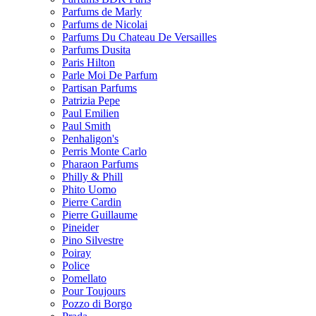
Parfums de Marly
Parfums de Nicolai
Parfums Du Chateau De Versailles
Parfums Dusita
Paris Hilton
Parle Moi De Parfum
Partisan Parfums
Patrizia Pepe
Paul Emilien
Paul Smith
Penhaligon's
Perris Monte Carlo
Pharaon Parfums
Philly & Phill
Phito Uomo
Pierre Cardin
Pierre Guillaume
Pineider
Pino Silvestre
Poiray
Police
Pomellato
Pour Toujours
Pozzo di Borgo