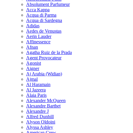
Absolument Parfumeur
Acca Kappa
Acqua di Parma
Acqua di Sardegna
Adidas
Aedes de Venustas
Aerin Lauder
Affinessence
Afnan
Agatha Ruiz de la Prada
Agent Provocateur
Agonist
Aigner
Aj Arabia (Widian)
Ajmal
Al Haramain
Al Jazeera
Alaia Paris
Alexander McQueen
Alexandre Barthet
Alexandre J
Alfred Dunhill
Alyson Oldoini
Alyssa Ashley
American Crew