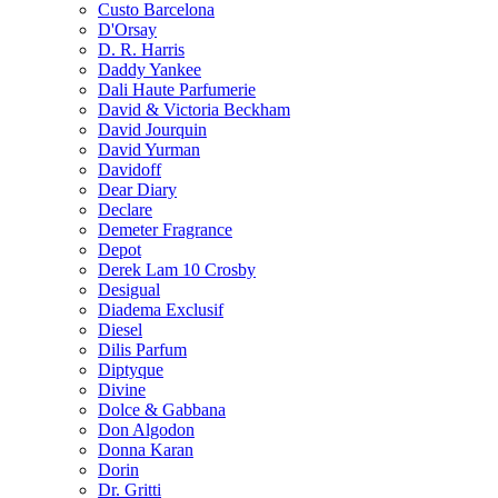
Custo Barcelona
D'Orsay
D. R. Harris
Daddy Yankee
Dali Haute Parfumerie
David & Victoria Beckham
David Jourquin
David Yurman
Davidoff
Dear Diary
Declare
Demeter Fragrance
Depot
Derek Lam 10 Crosby
Desigual
Diadema Exclusif
Diesel
Dilis Parfum
Diptyque
Divine
Dolce & Gabbana
Don Algodon
Donna Karan
Dorin
Dr. Gritti