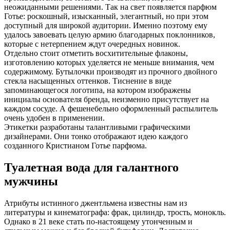
неожиданными решениями. Так на свет появляется парфюм
Готье: роскошный, изысканный, элегантный, но при этом
доступный для широкой аудитории. Именно поэтому ему
удалось завоевать целую армию благодарных поклонников,
которые с нетерпением ждут очередных новинок.
Отдельно стоит отметить восхитительные флаконы,
изготовлению которых уделяется не меньше внимания, чем
содержимому. Бутылочки производят из прочного двойного
стекла насыщенных оттенков. Тиснение в виде
запоминающегося логотипа, на котором изображены
инициалы основателя бренда, неизменно присутствует на
каждом сосуде. А фешенебельно оформленный распылитель
очень удобен в применении.
Этикетки разработаны талантливыми графическими
дизайнерами. Они тонко отображают идею каждого
созданного Кристианом Готье парфюма.
Туалетная вода для галантного
мужчины
Атрибуты истинного джентльмена известны нам из
литературы и кинематографа: фрак, цилиндр, трость, монокль.
Однако в 21 веке стать по-настоящему утонченным и