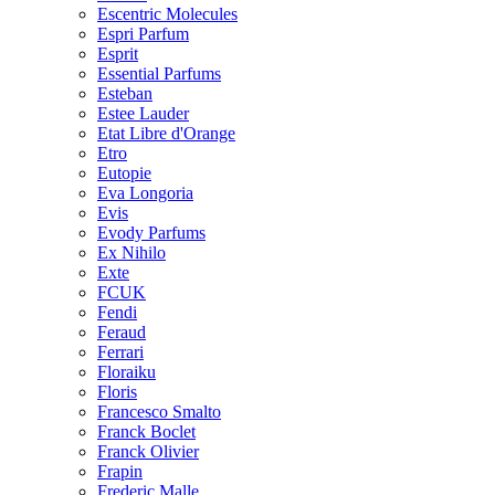
Escentric Molecules
Espri Parfum
Esprit
Essential Parfums
Esteban
Estee Lauder
Etat Libre d'Orange
Etro
Eutopie
Eva Longoria
Evis
Evody Parfums
Ex Nihilo
Exte
FCUK
Fendi
Feraud
Ferrari
Floraiku
Floris
Francesco Smalto
Franck Boclet
Franck Olivier
Frapin
Frederic Malle