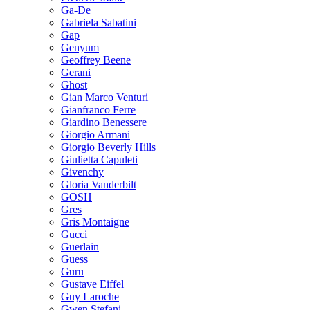
Ga-De
Gabriela Sabatini
Gap
Genyum
Geoffrey Beene
Gerani
Ghost
Gian Marco Venturi
Gianfranco Ferre
Giardino Benessere
Giorgio Armani
Giorgio Beverly Hills
Giulietta Capuleti
Givenchy
Gloria Vanderbilt
GOSH
Gres
Gris Montaigne
Gucci
Guerlain
Guess
Guru
Gustave Eiffel
Guy Laroche
Gwen Stefani