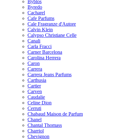
Byblos
Byredo
Cacharel
Cafe Parfums
Cale Fragranze d'Autore
Calvin Klein
Calypso Christiane Celle
Canali
Carla Fracci
Carner Barcelona
Carolina Herrera
Caron
Carrera
Carrera Jeans Parfums
Carthusia
Cartier
Carven
Caudalie
Celine Dion
Cerruti
Chabaud Maison de Parfum
Chanel
Chantal Thomass
Charriol
Chevignon