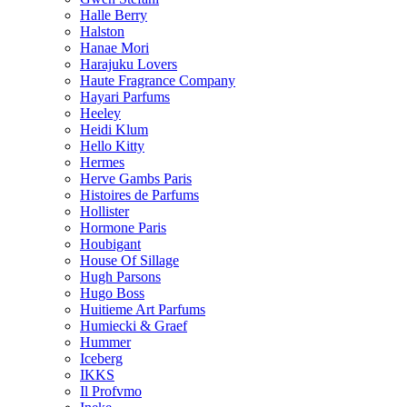
Halle Berry
Halston
Hanae Mori
Harajuku Lovers
Haute Fragrance Company
Hayari Parfums
Heeley
Heidi Klum
Hello Kitty
Hermes
Herve Gambs Paris
Histoires de Parfums
Hollister
Hormone Paris
Houbigant
House Of Sillage
Hugh Parsons
Hugo Boss
Huitieme Art Parfums
Humiecki & Graef
Hummer
Iceberg
IKKS
Il Profvmo