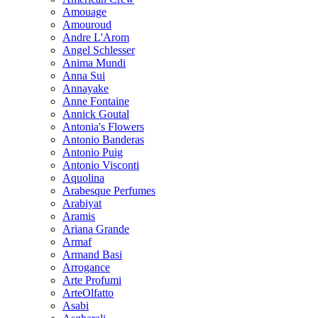
Amouage
Amouroud
Andre L'Arom
Angel Schlesser
Anima Mundi
Anna Sui
Annayake
Anne Fontaine
Annick Goutal
Antonia's Flowers
Antonio Banderas
Antonio Puig
Antonio Visconti
Aquolina
Arabesque Perfumes
Arabiyat
Aramis
Ariana Grande
Armaf
Armand Basi
Arrogance
Arte Profumi
ArteOlfatto
Asabi