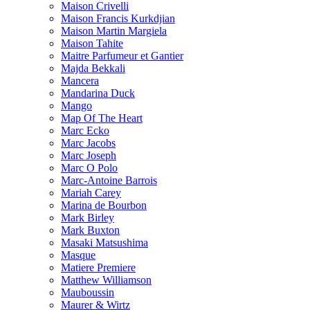
Maison Crivelli
Maison Francis Kurkdjian
Maison Martin Margiela
Maison Tahite
Maitre Parfumeur et Gantier
Majda Bekkali
Mancera
Mandarina Duck
Mango
Map Of The Heart
Marc Ecko
Marc Jacobs
Marc Joseph
Marc O Polo
Marc-Antoine Barrois
Mariah Carey
Marina de Bourbon
Mark Birley
Mark Buxton
Masaki Matsushima
Masque
Matiere Premiere
Matthew Williamson
Mauboussin
Maurer & Wirtz