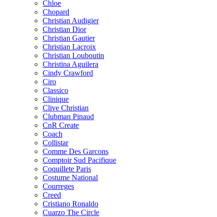
Chloe
Chopard
Christian Audigier
Christian Dior
Christian Gautier
Christian Lacroix
Christian Louboutin
Christina Aguilera
Cindy Crawford
Ciro
Classico
Clinique
Clive Christian
Clubman Pinaud
CnR Create
Coach
Collistar
Comme Des Garcons
Comptoir Sud Pacifique
Coquillete Paris
Costume National
Courreges
Creed
Cristiano Ronaldo
Cuarzo The Circle