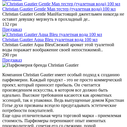
Christian Gautier Gentle Man тестер (туалетная вода) 100 мл
Christian Gautier Gentle ManНастоящий джентльмен никогда не
оставит девушку мерзнуть в прохладный де..
132 грн
Предзаказ
Christian Gautier Aqua Bleu туалетная вода 100 мл
Christian Gautier Aqua BleuСвежий аромат этой туалетной
воды поражает воображение своей непостижимой..
290 грн
Предзаказ
Компания Christian Gautier имеет особый подход к созданию
парфюмерии. Каждый продукт - это не просто коммерческий
проект, который приносит прибыль. Он считается
произведением искусства, в котором все должно быть
идеально. Высокие требования касаются как ароматных
эссенций, так и упаковки. Ведь выпущенные домом Кристиан
Готье духи призваны всецело предугадывать эстетические
потребности покупателей.
Еще одна отличительная черта торговой марки - приемлемая
стоимость. Парфюмеры перенимают опыт именитых
производителей, сочетая его со свежими, порой