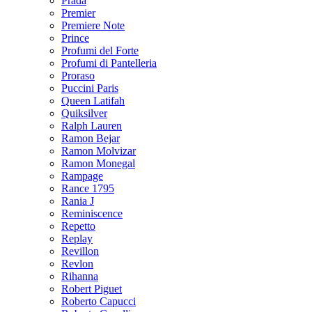
Prada
Premier
Premiere Note
Prince
Profumi del Forte
Profumi di Pantelleria
Proraso
Puccini Paris
Queen Latifah
Quiksilver
Ralph Lauren
Ramon Bejar
Ramon Molvizar
Ramon Monegal
Rampage
Rance 1795
Rania J
Reminiscence
Repetto
Replay
Revillon
Revlon
Rihanna
Robert Piguet
Roberto Capucci