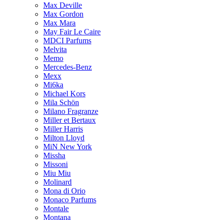
Max Deville
Max Gordon
Max Mara
May Fair Le Caire
MDCI Parfums
Melvita
Memo
Mercedes-Benz
Mexx
Mi6ka
Michael Kors
Mila Schön
Milano Fragranze
Miller et Bertaux
Miller Harris
Milton Lloyd
MiN New York
Missha
Missoni
Miu Miu
Molinard
Mona di Orio
Monaco Parfums
Montale
Montana