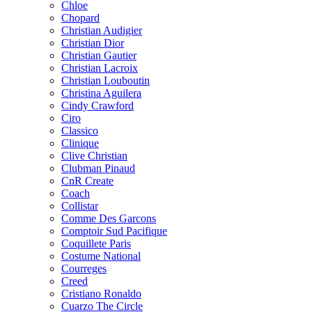
Chloe
Chopard
Christian Audigier
Christian Dior
Christian Gautier
Christian Lacroix
Christian Louboutin
Christina Aguilera
Cindy Crawford
Ciro
Classico
Clinique
Clive Christian
Clubman Pinaud
CnR Create
Coach
Collistar
Comme Des Garcons
Comptoir Sud Pacifique
Coquillete Paris
Costume National
Courreges
Creed
Cristiano Ronaldo
Cuarzo The Circle