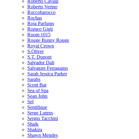
Roberto Cavalli
Roberto Verino
Roccobarocco
Rochas
Roja Parfums
Romeo Gigli
Room 1015
Rouge Bunny Rouge
Royal Crown
S.Oliver
S.T. Dupont
Salvador Dali
Salvatore Ferragamo
Sarah Jessica Parker
Sarahs
Scent Bar
Sea of Spa
Sean John
Sel
Sentifique
Serge Lutens
Sergio Tacchini
Shaik
Shakira
Shawn Mendes