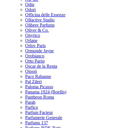
Odin
Odori
Officina delle Essenze
Olfactive Studio
Olibere Parfums
Oliver & Co.
Onyrico
Orlane
Orlov Paris
Ormonde Jayne
Orobianco
Orto Parisi
Oscar de la Renta
Otoori
Paco Rabanne
Pal Zileri
Paloma Picasso
Panama 1924 (Boellis)
Pantheon Roma
Parah
Parfico
Parfum Facteur
Parfumerie Generale
Parfums 137
Parfums BDK Paris