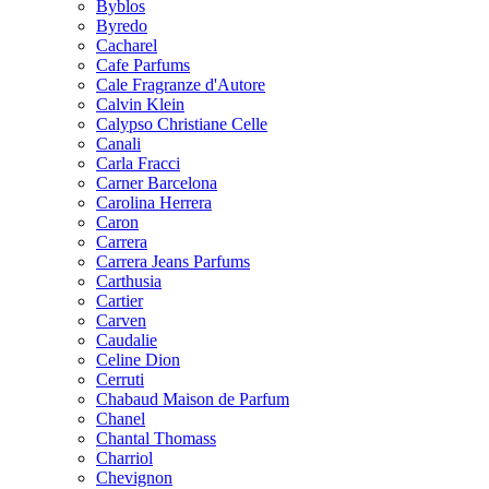
Byblos
Byredo
Cacharel
Cafe Parfums
Cale Fragranze d'Autore
Calvin Klein
Calypso Christiane Celle
Canali
Carla Fracci
Carner Barcelona
Carolina Herrera
Caron
Carrera
Carrera Jeans Parfums
Carthusia
Cartier
Carven
Caudalie
Celine Dion
Cerruti
Chabaud Maison de Parfum
Chanel
Chantal Thomass
Charriol
Chevignon