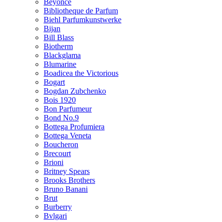
Beyonce
Bibliotheque de Parfum
Biehl Parfumkunstwerke
Bijan
Bill Blass
Biotherm
Blackglama
Blumarine
Boadicea the Victorious
Bogart
Bogdan Zubchenko
Bois 1920
Bon Parfumeur
Bond No.9
Bottega Profumiera
Bottega Veneta
Boucheron
Brecourt
Brioni
Britney Spears
Brooks Brothers
Bruno Banani
Brut
Burberry
Bvlgari