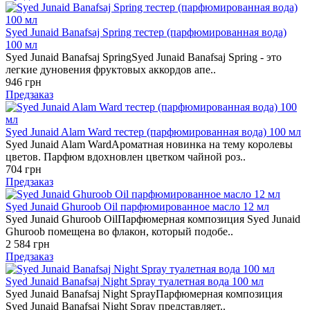
Syed Junaid Banafsaj Spring тестер (парфюмированная вода)
100 мл
Syed Junaid Banafsaj SpringSyed Junaid Banafsaj Spring - это
легкие дуновения фруктовых аккордов апе..
946 грн
Предзаказ
Syed Junaid Alam Ward тестер (парфюмированная вода) 100 мл
Syed Junaid Alam WardАроматная новинка на тему королевы
цветов. Парфюм вдохновлен цветком чайной роз..
704 грн
Предзаказ
Syed Junaid Ghuroob Oil парфюмированное масло 12 мл
Syed Junaid Ghuroob OilПарфюмерная композиция Syed Junaid
Ghuroob помещена во флакон, который подобе..
2 584 грн
Предзаказ
Syed Junaid Banafsaj Night Spray туалетная вода 100 мл
Syed Junaid Banafsaj Night SprayПарфюмерная композиция
Syed Junaid Banafsaj Night Spray представляет..