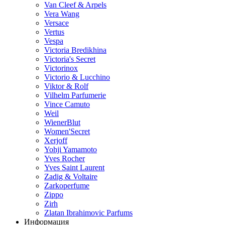
Van Cleef & Arpels
Vera Wang
Versace
Vertus
Vespa
Victoria Bredikhina
Victoria's Secret
Victorinox
Victorio & Lucchino
Viktor & Rolf
Vilhelm Parfumerie
Vince Camuto
Weil
WienerBlut
Women'Secret
Xerjoff
Yohji Yamamoto
Yves Rocher
Yves Saint Laurent
Zadig & Voltaire
Zarkoperfume
Zippo
Zirh
Zlatan Ibrahimovic Parfums
Информация