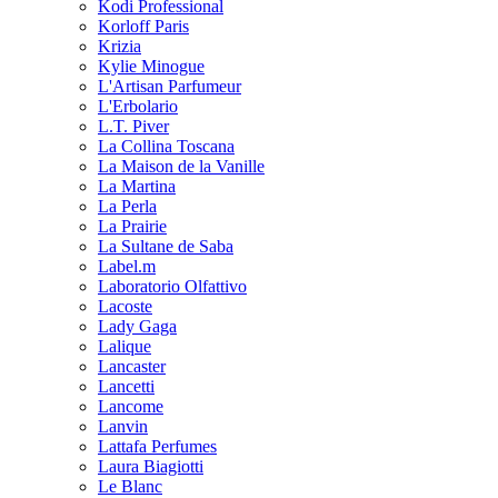
Kodi Professional
Korloff Paris
Krizia
Kylie Minogue
L'Artisan Parfumeur
L'Erbolario
L.T. Piver
La Collina Toscana
La Maison de la Vanille
La Martina
La Perla
La Prairie
La Sultane de Saba
Label.m
Laboratorio Olfattivo
Lacoste
Lady Gaga
Lalique
Lancaster
Lancetti
Lancome
Lanvin
Lattafa Perfumes
Laura Biagiotti
Le Blanc