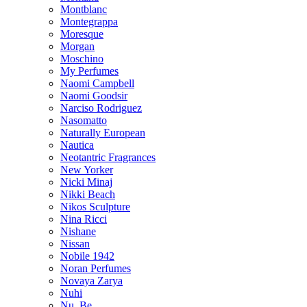
Montblanc
Montegrappa
Moresque
Morgan
Moschino
My Perfumes
Naomi Campbell
Naomi Goodsir
Narciso Rodriguez
Nasomatto
Naturally European
Nautica
Neotantric Fragrances
New Yorker
Nicki Minaj
Nikki Beach
Nikos Sculpture
Nina Ricci
Nishane
Nissan
Nobile 1942
Noran Perfumes
Novaya Zarya
Nuhi
Nu_Be