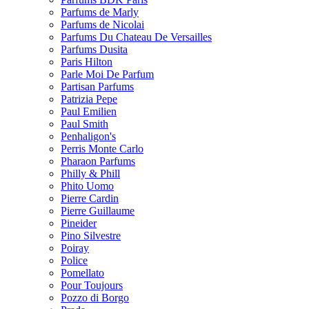
Parfums de Marly
Parfums de Nicolai
Parfums Du Chateau De Versailles
Parfums Dusita
Paris Hilton
Parle Moi De Parfum
Partisan Parfums
Patrizia Pepe
Paul Emilien
Paul Smith
Penhaligon's
Perris Monte Carlo
Pharaon Parfums
Philly & Phill
Phito Uomo
Pierre Cardin
Pierre Guillaume
Pineider
Pino Silvestre
Poiray
Police
Pomellato
Pour Toujours
Pozzo di Borgo