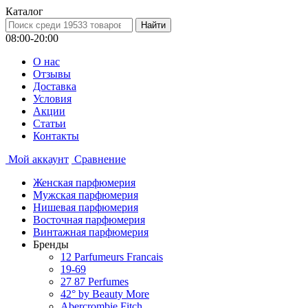
Каталог
08:00-20:00
О нас
Отзывы
Доставка
Условия
Aкции
Статьи
Контакты
Мой аккаунт
Сравнение
Женская парфюмерия
Мужская парфюмерия
Нишевая парфюмерия
Восточная парфюмерия
Винтажная парфюмерия
Бренды
12 Parfumeurs Francais
19-69
27 87 Perfumes
42° by Beauty More
Abercrombie Fitch