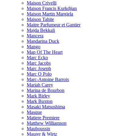
Maison Crivelli
Maison Francis Kurkdjian
Maison Martin Margiela
Maison Tahite
Maitre Parfumeur et Gantier
Majda Bekkali
Mancera
Mandarina Duck
Mango
Map Of The Heart
Marc Ecko
Marc Jacobs
Marc Joseph
Marc O Polo
Marc-Antoine Barrois
Mariah Carey
Marina de Bourbon
Mark Birley
Mark Buxton
Masaki Matsushima
Masque
Matiere Premiere
Matthew Williamson
Mauboussin
Maurer & Wirtz