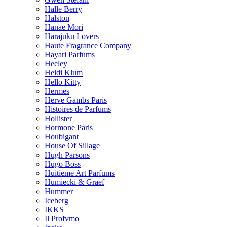
Halle Berry
Halston
Hanae Mori
Harajuku Lovers
Haute Fragrance Company
Hayari Parfums
Heeley
Heidi Klum
Hello Kitty
Hermes
Herve Gambs Paris
Histoires de Parfums
Hollister
Hormone Paris
Houbigant
House Of Sillage
Hugh Parsons
Hugo Boss
Huitieme Art Parfums
Humiecki & Graef
Hummer
Iceberg
IKKS
Il Profvmo