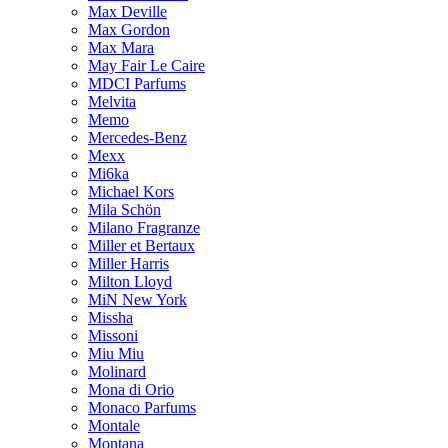
Max Deville
Max Gordon
Max Mara
May Fair Le Caire
MDCI Parfums
Melvita
Memo
Mercedes-Benz
Mexx
Mi6ka
Michael Kors
Mila Schön
Milano Fragranze
Miller et Bertaux
Miller Harris
Milton Lloyd
MiN New York
Missha
Missoni
Miu Miu
Molinard
Mona di Orio
Monaco Parfums
Montale
Montana