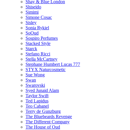
Shay & Blue London
Shiseido
Simimi
Simone Cosac
Sisley
Sonia Rykiel
SoOud
Sospiro Perfumes
Stacked Style
Starck
Stefano Ricci
Stella McCartney
Stephane Humbert Lucas 777
STYX Naturсosmetic
Sue Wong
Swan
Swarovski
Syed Junaid Alam
Taylor Swift
Ted Lapidus
Teo Cabanel
Terry de Gunzburg
The Bluebeards Revenge
The Different Company
The House of Oud