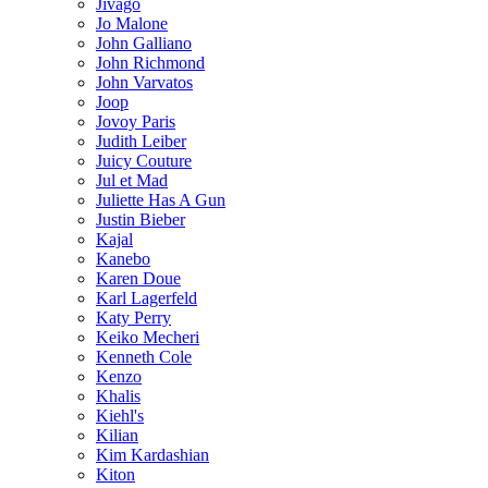
Jivago
Jo Malone
John Galliano
John Richmond
John Varvatos
Joop
Jovoy Paris
Judith Leiber
Juicy Couture
Jul et Mad
Juliette Has A Gun
Justin Bieber
Kajal
Kanebo
Karen Doue
Karl Lagerfeld
Katy Perry
Keiko Mecheri
Kenneth Cole
Kenzo
Khalis
Kiehl's
Kilian
Kim Kardashian
Kiton