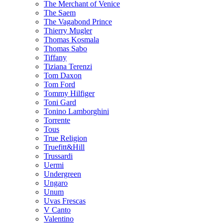
The Merchant of Venice
The Saem
The Vagabond Prince
Thierry Mugler
Thomas Kosmala
Thomas Sabo
Tiffany
Tiziana Terenzi
Tom Daxon
Tom Ford
Tommy Hilfiger
Toni Gard
Tonino Lamborghini
Torrente
Tous
True Religion
Truefitt&Hill
Trussardi
Uermi
Undergreen
Ungaro
Unum
Uvas Frescas
V Canto
Valentino