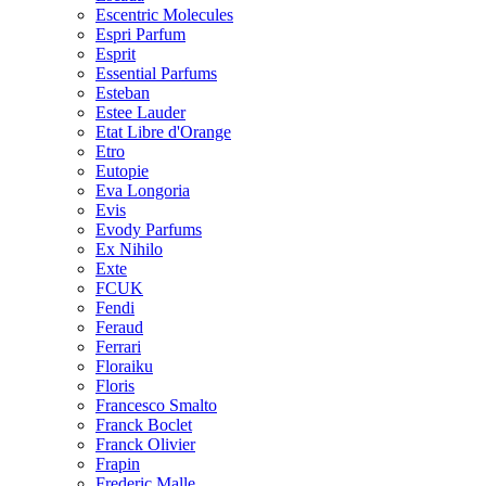
Escentric Molecules
Espri Parfum
Esprit
Essential Parfums
Esteban
Estee Lauder
Etat Libre d'Orange
Etro
Eutopie
Eva Longoria
Evis
Evody Parfums
Ex Nihilo
Exte
FCUK
Fendi
Feraud
Ferrari
Floraiku
Floris
Francesco Smalto
Franck Boclet
Franck Olivier
Frapin
Frederic Malle