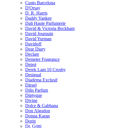
Custo Barcelona
D'Orsay
D. R. Harris
Daddy Yankee
Dali Haute Parfumerie
David & Victoria Beckham
David Jourquin
David Yurman
Davidoff
Dear Diary
Declare
Demeter Fragrance
Depot
Derek Lam 10 Crosby
Desigual
Diadema Exclusif
Diesel
Dilis Parfum
Diptyque
Divine
Dolce & Gabbana
Don Algodon
Donna Karan
Dorin
Dr. Gritti