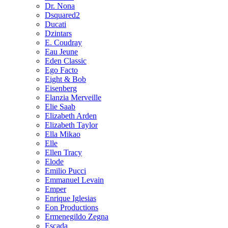
Dr. Nona
Dsquared2
Ducati
Dzintars
E. Coudray
Eau Jeune
Eden Classic
Ego Facto
Eight & Bob
Eisenberg
Elanzia Merveille
Elie Saab
Elizabeth Arden
Elizabeth Taylor
Ella Mikao
Elle
Ellen Tracy
Elode
Emilio Pucci
Emmanuel Levain
Emper
Enrique Iglesias
Eon Productions
Ermenegildo Zegna
Escada