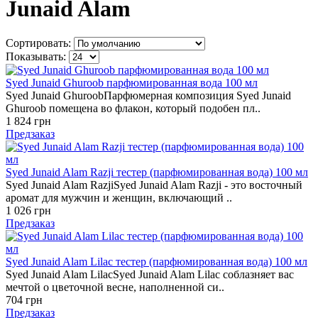
Junaid Alam
Сортировать:
Показывать:
Syed Junaid Ghuroob парфюмированная вода 100 мл
Syed Junaid GhuroobПарфюмерная композиция Syed Junaid
Ghuroob помещена во флакон, который подобен пл..
1 824 грн
Предзаказ
Syed Junaid Alam Razji тестер (парфюмированная вода) 100 мл
Syed Junaid Alam RazjiSyed Junaid Alam Razji - это восточный
аромат для мужчин и женщин, включающий ..
1 026 грн
Предзаказ
Syed Junaid Alam Lilac тестер (парфюмированная вода) 100 мл
Syed Junaid Alam LilacSyed Junaid Alam Lilac соблазняет вас
мечтой о цветочной весне, наполненной си..
704 грн
Предзаказ