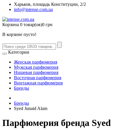
Харьков, площадь Конституции, 2/2
info@intense.com.ua
Корзина
0 товар(ов)
0 грн
В корзине пусто!
Категории
Женская парфюмерия
Мужская парфюмерия
Нишевая парфюмерия
Восточная парфюмерия
Винтажная парфюмерия
Бренды
Бренды
Syed Junaid Alam
Парфюмерия бренда Syed