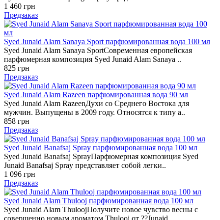
1 460 грн
Предзаказ
Syed Junaid Alam Sanaya Sport парфюмированная вода 100 мл
Syed Junaid Alam Sanaya SportСовременная европейская
парфюмерная композиция Syed Junaid Alam Sanaya ..
825 грн
Предзаказ
Syed Junaid Alam Razeen парфюмированная вода 90 мл
Syed Junaid Alam RazeenДухи со Среднего Востока для
мужчин. Выпущены в 2009 году. Относятся к типу а..
858 грн
Предзаказ
Syed Junaid Banafsaj Spray парфюмированная вода 100 мл
Syed Junaid Banafsaj SprayПарфюмерная композиция Syed
Junaid Banafsaj Spray представляет собой легки..
1 096 грн
Предзаказ
Syed Junaid Alam Thulooj парфюмированная вода 100 мл
Syed Junaid Alam ThuloojПолучите новое чувство весны с
совершенно новым ароматом Thulooj от ??Junaid..