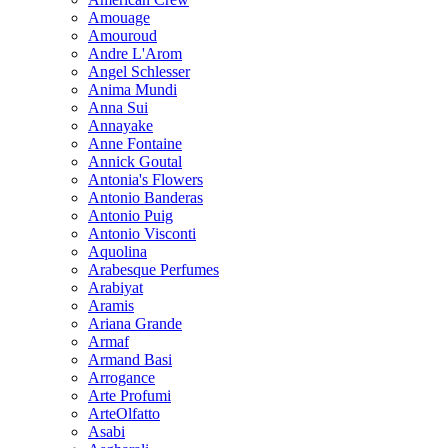
Amouage
Amouroud
Andre L'Arom
Angel Schlesser
Anima Mundi
Anna Sui
Annayake
Anne Fontaine
Annick Goutal
Antonia's Flowers
Antonio Banderas
Antonio Puig
Antonio Visconti
Aquolina
Arabesque Perfumes
Arabiyat
Aramis
Ariana Grande
Armaf
Armand Basi
Arrogance
Arte Profumi
ArteOlfatto
Asabi