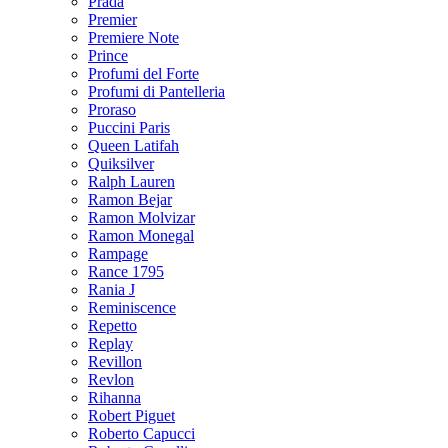
Prada
Premier
Premiere Note
Prince
Profumi del Forte
Profumi di Pantelleria
Proraso
Puccini Paris
Queen Latifah
Quiksilver
Ralph Lauren
Ramon Bejar
Ramon Molvizar
Ramon Monegal
Rampage
Rance 1795
Rania J
Reminiscence
Repetto
Replay
Revillon
Revlon
Rihanna
Robert Piguet
Roberto Capucci