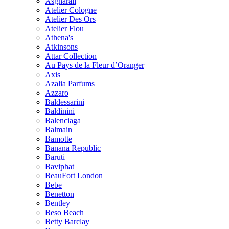
Asgharali
Atelier Cologne
Atelier Des Ors
Atelier Flou
Athena's
Atkinsons
Attar Collection
Au Pays de la Fleur d’Oranger
Axis
Azalia Parfums
Azzaro
Baldessarini
Baldinini
Balenciaga
Balmain
Bamotte
Banana Republic
Baruti
Baviphat
BeauFort London
Bebe
Benetton
Bentley
Beso Beach
Betty Barclay