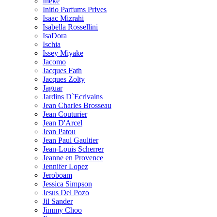
Ineke
Initio Parfums Prives
Isaac Mizrahi
Isabella Rossellini
IsaDora
Ischia
Issey Miyake
Jacomo
Jacques Fath
Jacques Zolty
Jaguar
Jardins D`Ecrivains
Jean Charles Brosseau
Jean Couturier
Jean D'Arcel
Jean Patou
Jean Paul Gaultier
Jean-Louis Scherrer
Jeanne en Provence
Jennifer Lopez
Jeroboam
Jessica Simpson
Jesus Del Pozo
Jil Sander
Jimmy Choo