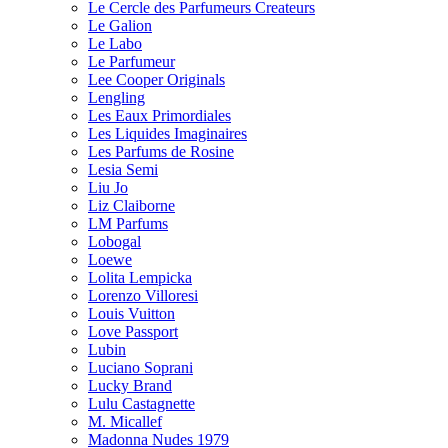
Le Cercle des Parfumeurs Createurs
Le Galion
Le Labo
Le Parfumeur
Lee Cooper Originals
Lengling
Les Eaux Primordiales
Les Liquides Imaginaires
Les Parfums de Rosine
Lesia Semi
Liu Jo
Liz Claiborne
LM Parfums
Lobogal
Loewe
Lolita Lempicka
Lorenzo Villoresi
Louis Vuitton
Love Passport
Lubin
Luciano Soprani
Lucky Brand
Lulu Castagnette
M. Micallef
Madonna Nudes 1979