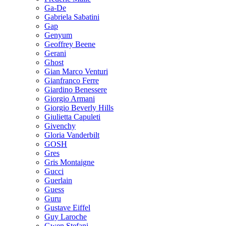
Ga-De
Gabriela Sabatini
Gap
Genyum
Geoffrey Beene
Gerani
Ghost
Gian Marco Venturi
Gianfranco Ferre
Giardino Benessere
Giorgio Armani
Giorgio Beverly Hills
Giulietta Capuleti
Givenchy
Gloria Vanderbilt
GOSH
Gres
Gris Montaigne
Gucci
Guerlain
Guess
Guru
Gustave Eiffel
Guy Laroche
Gwen Stefani