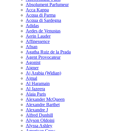
Absolument Parfumeur
Acca Kappa
Acqua di Parma
Acqua di Sardegna
Adidas
Aedes de Venustas
Aerin Lauder
Affinessence
Afnan
Agatha Ruiz de la Prada
Agent Provocateur
Agonist
Aigner
Aj Arabia (Widian)
Ajmal
Al Haramain
Al Jazeera
Alaia Paris
Alexander McQueen
Alexandre Barthet
Alexandre J
Alfred Dunhill
Alyson Oldoini
Alyssa Ashley
American Crew