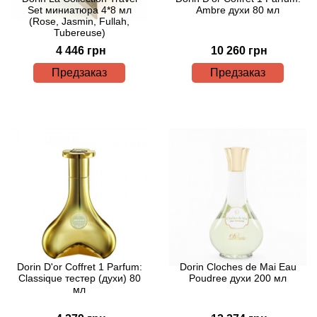
Set миниатюра 4*8 мл
Ambre духи 80 мл
(Rose, Jasmin, Fullah,
Agonist
Tubereuse)
4 446 грн
10 260 грн
Aigner
Предзаказ
Предзаказ
Aj Arabia (Widian)
Ajmal
Al Haramain
Al Jazeera
Alaia Paris
Dorin D'or Coffret 1 Parfum:
Dorin Cloches de Mai Eau
Classique тестер (духи) 80
Poudree духи 200 мл
Alexander McQueen
мл