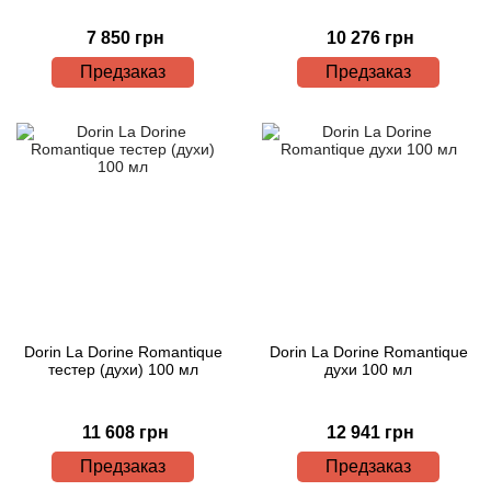
Bamotte
7 850 грн
10 276 грн
Banana Republic
Предзаказ
Предзаказ
Baruti
Baviphat
BeauFort London
Bebe
Benetton
Dorin La Dorine Romantique
Dorin La Dorine Romantique
тестер (духи) 100 мл
духи 100 мл
Bentley
11 608 грн
12 941 грн
Beso Beach
Предзаказ
Предзаказ