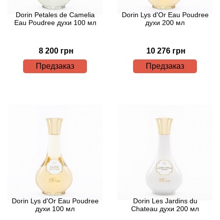
Attar Collection
Dorin Petales de Camelia
Dorin Lys d'Or Eau Poudree
Eau Poudree духи 100 мл
духи 200 мл
Au Pays de la Fleur d’Oranger
8 200 грн
10 276 грн
Axis
Предзаказ
Предзаказ
Azalia Parfums
Azzaro
Baldessarini
Baldinini
Balenciaga
Balmain
Dorin Lys d'Or Eau Poudree
Dorin Les Jardins du
духи 100 мл
Chateau духи 200 мл