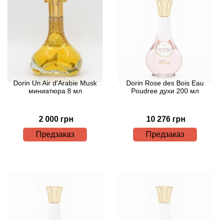
Antonio Visconti
Aquolina
Arabesque Perfumes
Arabiyat
Dorin Un Air d'Arabie Musk
Dorin Rose des Bois Eau
миниатюра 8 мл
Poudree духи 200 мл
Aramis
2 000 грн
10 276 грн
Ariana Grande
Предзаказ
Предзаказ
Armaf
Armand Basi
Arrogance