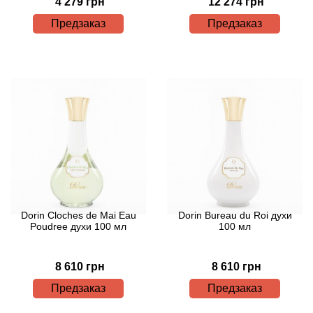
Alexandre Barthet
4 279 грн
12 274 грн
Предзаказ
Предзаказ
Alexandre J
Alfred Dunhill
Alyson Oldoini
Alyssa Ashley
American Crew
Amouage
Dorin Cloches de Mai Eau
Dorin Bureau du Roi духи
Poudree духи 100 мл
100 мл
Amouroud
8 610 грн
8 610 грн
Andre L'Arom
Предзаказ
Предзаказ