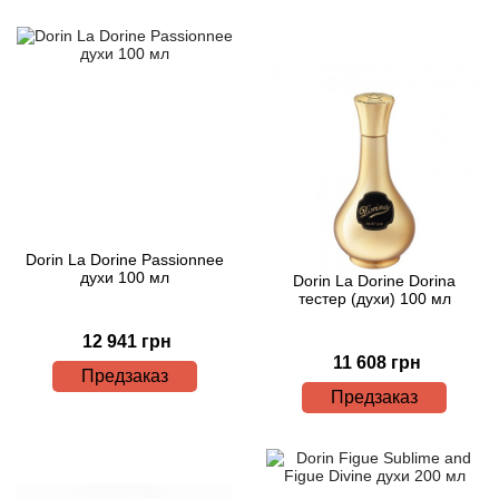
Betty Barclay
Beyonce
Bibliotheque de Parfum
Biehl Parfumkunstwerke
Bijan
Dorin La Dorine Passionnee
духи 100 мл
Dorin La Dorine Dorina
Bill Blass
тестер (духи) 100 мл
12 941 грн
Biotherm
11 608 грн
Предзаказ
Предзаказ
Blackglama
Blumarine