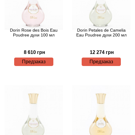
Arte Profumi
ArteOlfatto
Dorin Rose des Bois Eau
Dorin Petales de Camelia
Asabi
Poudree духи 100 мл
Eau Poudree духи 200 мл
Asgharali
8 610 грн
12 274 грн
Предзаказ
Предзаказ
Atelier Cologne
Atelier Des Ors
Atelier Flou
Athena's
Atkinsons