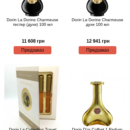
Acqua di Parma
Dorin La Dorine Charmeuse
Dorin La Dorine Charmeuse
тестер (духи) 100 мл
духи 100 мл
Acqua di Sardegna
11 608 грн
12 941 грн
Adidas
Предзаказ
Предзаказ
Aedes de Venustas
Aerin Lauder
Affinessence
Afnan
Agatha Ruiz de la Prada
Agent Provocateur
Dorin La Collection Travel
Dorin D’or Coffret 1 Parfum: