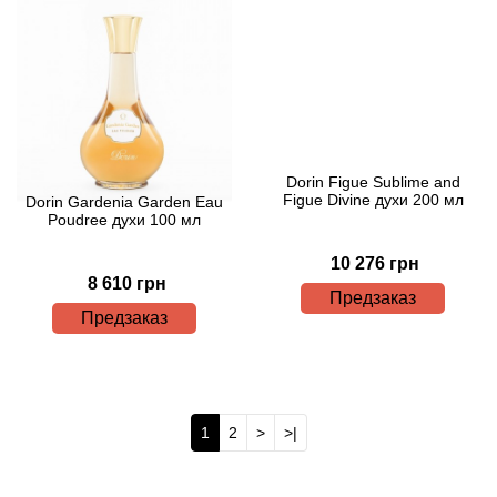
Boadicea the Victorious
Bogart
Bogdan Zubchenko
Bois 1920
Dorin Figue Sublime and
Figue Divine духи 200 мл
Dorin Gardenia Garden Eau
Poudree духи 100 мл
Bon Parfumeur
10 276 грн
8 610 грн
Bond No.9
Предзаказ
Предзаказ
Bottega Profumiera
Bottega Veneta
1
2
>
>|
Boucheron