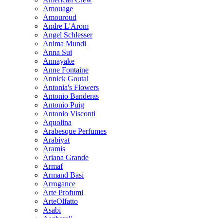
Amouage
Amouroud
Andre L'Arom
Angel Schlesser
Anima Mundi
Anna Sui
Annayake
Anne Fontaine
Annick Goutal
Antonia's Flowers
Antonio Banderas
Antonio Puig
Antonio Visconti
Aquolina
Arabesque Perfumes
Arabiyat
Aramis
Ariana Grande
Armaf
Armand Basi
Arrogance
Arte Profumi
ArteOlfatto
Asabi