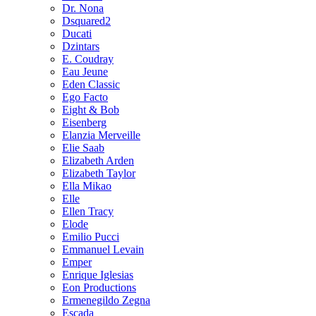
Dr. Nona
Dsquared2
Ducati
Dzintars
E. Coudray
Eau Jeune
Eden Classic
Ego Facto
Eight & Bob
Eisenberg
Elanzia Merveille
Elie Saab
Elizabeth Arden
Elizabeth Taylor
Ella Mikao
Elle
Ellen Tracy
Elode
Emilio Pucci
Emmanuel Levain
Emper
Enrique Iglesias
Eon Productions
Ermenegildo Zegna
Escada