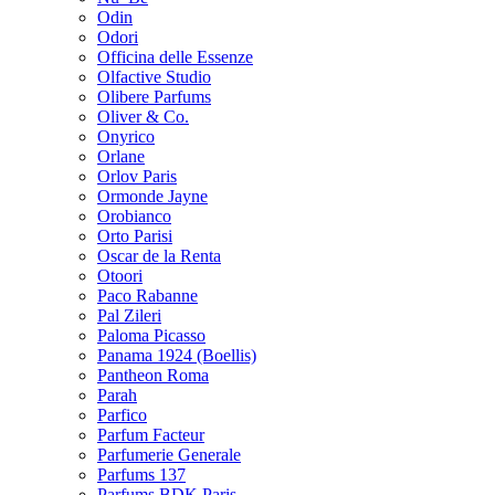
Odin
Odori
Officina delle Essenze
Olfactive Studio
Olibere Parfums
Oliver & Co.
Onyrico
Orlane
Orlov Paris
Ormonde Jayne
Orobianco
Orto Parisi
Oscar de la Renta
Otoori
Paco Rabanne
Pal Zileri
Paloma Picasso
Panama 1924 (Boellis)
Pantheon Roma
Parah
Parfico
Parfum Facteur
Parfumerie Generale
Parfums 137
Parfums BDK Paris