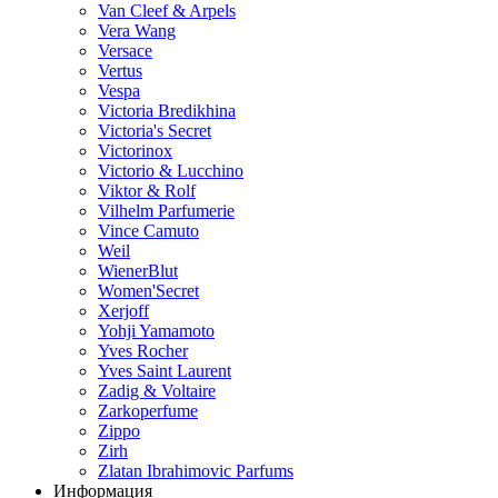
Van Cleef & Arpels
Vera Wang
Versace
Vertus
Vespa
Victoria Bredikhina
Victoria's Secret
Victorinox
Victorio & Lucchino
Viktor & Rolf
Vilhelm Parfumerie
Vince Camuto
Weil
WienerBlut
Women'Secret
Xerjoff
Yohji Yamamoto
Yves Rocher
Yves Saint Laurent
Zadig & Voltaire
Zarkoperfume
Zippo
Zirh
Zlatan Ibrahimovic Parfums
Информация