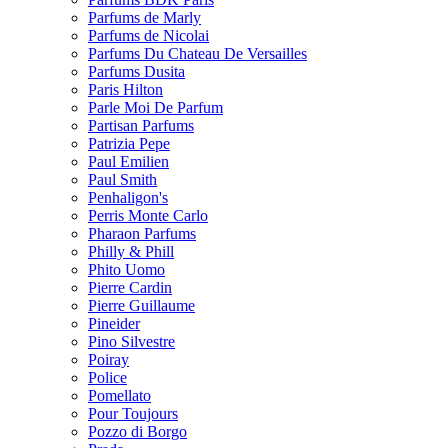
Parfums de Marly
Parfums de Nicolai
Parfums Du Chateau De Versailles
Parfums Dusita
Paris Hilton
Parle Moi De Parfum
Partisan Parfums
Patrizia Pepe
Paul Emilien
Paul Smith
Penhaligon's
Perris Monte Carlo
Pharaon Parfums
Philly & Phill
Phito Uomo
Pierre Cardin
Pierre Guillaume
Pineider
Pino Silvestre
Poiray
Police
Pomellato
Pour Toujours
Pozzo di Borgo