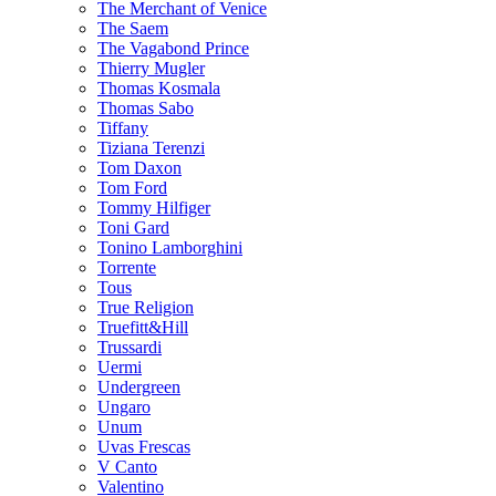
The Merchant of Venice
The Saem
The Vagabond Prince
Thierry Mugler
Thomas Kosmala
Thomas Sabo
Tiffany
Tiziana Terenzi
Tom Daxon
Tom Ford
Tommy Hilfiger
Toni Gard
Tonino Lamborghini
Torrente
Tous
True Religion
Truefitt&Hill
Trussardi
Uermi
Undergreen
Ungaro
Unum
Uvas Frescas
V Canto
Valentino