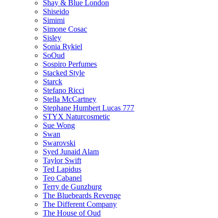
Shay & Blue London
Shiseido
Simimi
Simone Cosac
Sisley
Sonia Rykiel
SoOud
Sospiro Perfumes
Stacked Style
Starck
Stefano Ricci
Stella McCartney
Stephane Humbert Lucas 777
STYX Naturсosmetic
Sue Wong
Swan
Swarovski
Syed Junaid Alam
Taylor Swift
Ted Lapidus
Teo Cabanel
Terry de Gunzburg
The Bluebeards Revenge
The Different Company
The House of Oud