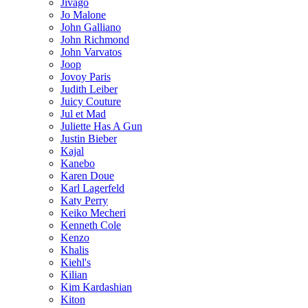
Jivago
Jo Malone
John Galliano
John Richmond
John Varvatos
Joop
Jovoy Paris
Judith Leiber
Juicy Couture
Jul et Mad
Juliette Has A Gun
Justin Bieber
Kajal
Kanebo
Karen Doue
Karl Lagerfeld
Katy Perry
Keiko Mecheri
Kenneth Cole
Kenzo
Khalis
Kiehl's
Kilian
Kim Kardashian
Kiton