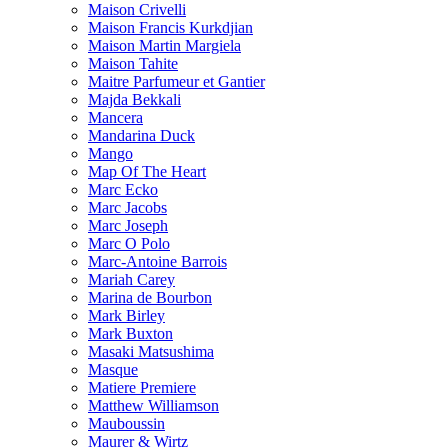
Maison Crivelli
Maison Francis Kurkdjian
Maison Martin Margiela
Maison Tahite
Maitre Parfumeur et Gantier
Majda Bekkali
Mancera
Mandarina Duck
Mango
Map Of The Heart
Marc Ecko
Marc Jacobs
Marc Joseph
Marc O Polo
Marc-Antoine Barrois
Mariah Carey
Marina de Bourbon
Mark Birley
Mark Buxton
Masaki Matsushima
Masque
Matiere Premiere
Matthew Williamson
Mauboussin
Maurer & Wirtz