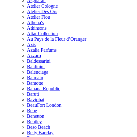
Asgharali
Atelier Cologne
Atelier Des Ors
Atelier Flou
Athena's
Atkinsons
Attar Collection
Au Pays de la Fleur d’Oranger
Axis
Azalia Parfums
Azzaro
Baldessarini
Baldinini
Balenciaga
Balmain
Bamotte
Banana Republic
Baruti
Baviphat
BeauFort London
Bebe
Benetton
Bentley
Beso Beach
Betty Barclay