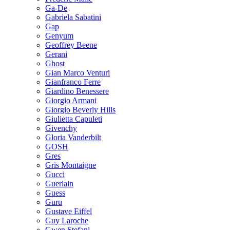
Ga-De
Gabriela Sabatini
Gap
Genyum
Geoffrey Beene
Gerani
Ghost
Gian Marco Venturi
Gianfranco Ferre
Giardino Benessere
Giorgio Armani
Giorgio Beverly Hills
Giulietta Capuleti
Givenchy
Gloria Vanderbilt
GOSH
Gres
Gris Montaigne
Gucci
Guerlain
Guess
Guru
Gustave Eiffel
Guy Laroche
Gwen Stefani