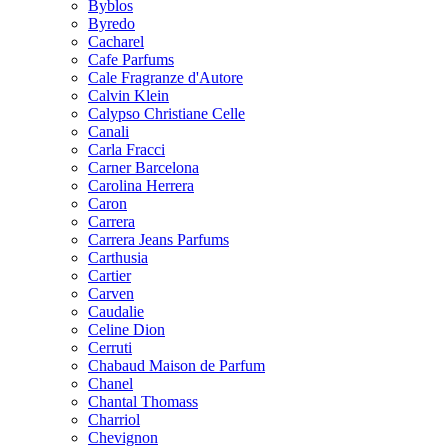
Byblos
Byredo
Cacharel
Cafe Parfums
Cale Fragranze d'Autore
Calvin Klein
Calypso Christiane Celle
Canali
Carla Fracci
Carner Barcelona
Carolina Herrera
Caron
Carrera
Carrera Jeans Parfums
Carthusia
Cartier
Carven
Caudalie
Celine Dion
Cerruti
Chabaud Maison de Parfum
Chanel
Chantal Thomass
Charriol
Chevignon