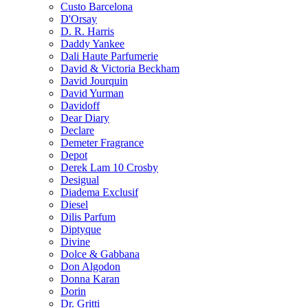
Custo Barcelona
D'Orsay
D. R. Harris
Daddy Yankee
Dali Haute Parfumerie
David & Victoria Beckham
David Jourquin
David Yurman
Davidoff
Dear Diary
Declare
Demeter Fragrance
Depot
Derek Lam 10 Crosby
Desigual
Diadema Exclusif
Diesel
Dilis Parfum
Diptyque
Divine
Dolce & Gabbana
Don Algodon
Donna Karan
Dorin
Dr. Gritti