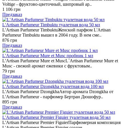
Voltige - фруктово-цветочный, шипровый ар..
1 106 грн
Предзаказ
L'Artisan Parfumeur Timbuktu туалетная вода 50 мл
L'Artisan Parfumeur TimbuktuЖенский парфюм L'Artisan
Parfumeur Timbuktu вышел в 2004 году. В нем сме..
876 грн
Предзаказ
L'Artisan Parfumeur Mure et Musc пробник 1 мл
L'Artisan Parfumeur Mure et MuscL`Artisan Parfumeur Mure et
Musс - свежий аромат ежевики с фруктовым..
79 грн
Предзаказ
L'Artisan Parfumeur Dzongkha туалетная вода 100 мл
L'Artisan Parfumeur DzongkhaАвтор аромата Dzongkha от
L'Artisan Parfumeur - парфюмер Бертран Дюшофур..
895 грн
Предзаказ
L'Artisan Parfumeur Premier Figuier туалетная вода 50 мл
L'Artisan Parfumeur Premier FiguierПарфюмерная композиция
L'Artisan Parfumeur Premier Figuier создан..