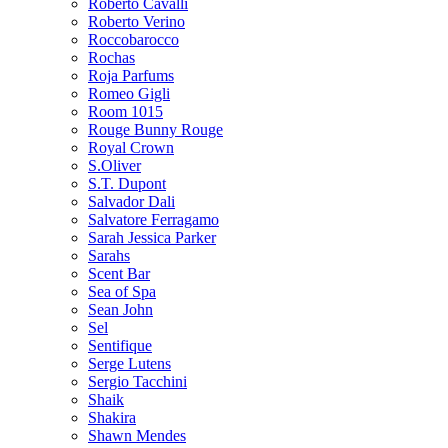
Roberto Cavalli
Roberto Verino
Roccobarocco
Rochas
Roja Parfums
Romeo Gigli
Room 1015
Rouge Bunny Rouge
Royal Crown
S.Oliver
S.T. Dupont
Salvador Dali
Salvatore Ferragamo
Sarah Jessica Parker
Sarahs
Scent Bar
Sea of Spa
Sean John
Sel
Sentifique
Serge Lutens
Sergio Tacchini
Shaik
Shakira
Shawn Mendes