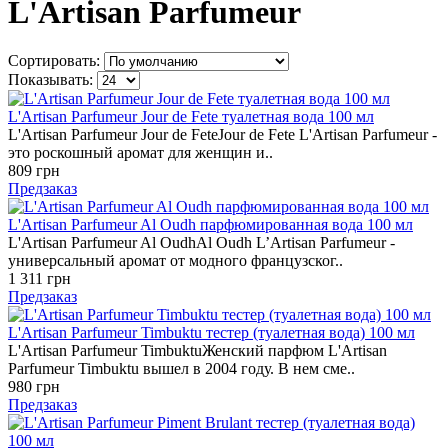
L'Artisan Parfumeur
Сортировать:
Показывать:
L'Artisan Parfumeur Jour de Fete туалетная вода 100 мл
L'Artisan Parfumeur Jour de FeteJour de Fete L'Artisan Parfumeur -
это роскошный аромат для женщин и..
809 грн
Предзаказ
L'Artisan Parfumeur Al Oudh парфюмированная вода 100 мл
L'Artisan Parfumeur Al OudhAl Oudh L’Artisan Parfumeur -
универсальный аромат от модного французског..
1 311 грн
Предзаказ
L'Artisan Parfumeur Timbuktu тестер (туалетная вода) 100 мл
L'Artisan Parfumeur TimbuktuЖенский парфюм L'Artisan
Parfumeur Timbuktu вышел в 2004 году. В нем сме..
980 грн
Предзаказ