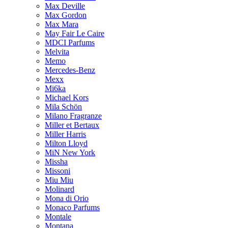
Max Deville
Max Gordon
Max Mara
May Fair Le Caire
MDCI Parfums
Melvita
Memo
Mercedes-Benz
Mexx
Mi6ka
Michael Kors
Mila Schön
Milano Fragranze
Miller et Bertaux
Miller Harris
Milton Lloyd
MiN New York
Missha
Missoni
Miu Miu
Molinard
Mona di Orio
Monaco Parfums
Montale
Montana