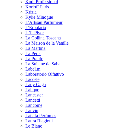
Kodi Professional
Korloff Paris
Krizia
Kylie Minogue
L'Artisan Parfumeur
L'Erbolario
L.T. Piver
La Collina Toscana
La Maison de la Vanille
La Martina
La Perla
La Prairie
La Sultane de Saba
Label.m
Laboratorio Olfattivo
Lacoste
Lady Gaga
Lalique
Lancaster
Lancetti
Lancome
Lanvin
Lattafa Perfumes
Laura Biagiotti
Le Blanc