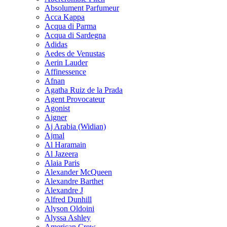
Absolument Parfumeur
Acca Kappa
Acqua di Parma
Acqua di Sardegna
Adidas
Aedes de Venustas
Aerin Lauder
Affinessence
Afnan
Agatha Ruiz de la Prada
Agent Provocateur
Agonist
Aigner
Aj Arabia (Widian)
Ajmal
Al Haramain
Al Jazeera
Alaia Paris
Alexander McQueen
Alexandre Barthet
Alexandre J
Alfred Dunhill
Alyson Oldoini
Alyssa Ashley
American Crew