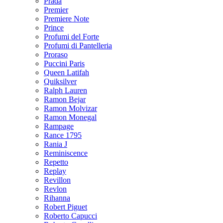
Prada
Premier
Premiere Note
Prince
Profumi del Forte
Profumi di Pantelleria
Proraso
Puccini Paris
Queen Latifah
Quiksilver
Ralph Lauren
Ramon Bejar
Ramon Molvizar
Ramon Monegal
Rampage
Rance 1795
Rania J
Reminiscence
Repetto
Replay
Revillon
Revlon
Rihanna
Robert Piguet
Roberto Capucci