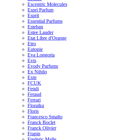
Escentric Molecules
Espri Parfum
Esprit
Essential Parfums
Esteban
Estee Lauder
Etat Libre d'Orange
Etro
Eutopie
Eva Longoria
Evis
Evody Parfums
Ex Nihilo
Exte
FCUK
Fendi
Feraud
Ferrari
Floraiku
Floris
Francesco Smalto
Franck Boclet
Franck Olivier
Frapin
Frederic Malle