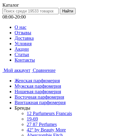
Каталог
08:00-20:00
О нас
Отзывы
Доставка
Условия
Aкции
Статьи
Контакты
Мой аккаунт
Сравнение
Женская парфюмерия
Мужская парфюмерия
Нишевая парфюмерия
Восточная парфюмерия
Винтажная парфюмерия
Бренды
12 Parfumeurs Francais
19-69
27 87 Perfumes
42° by Beauty More
Abercrombie Fitch