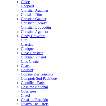
Chloe
Chopard
Christian Audigier
Christian Dior
Christian Gautier
Christian Lacroix
Christian Louboutin
Christina Aguilera
Cindy Crawford
Ciro
Classico
Clinique
Clive Christian
Clubman Pinaud
CnR Create
Coach
Collistar
Comme Des Garcons
Comptoir Sud Pacifique
Coquillete Paris
Costume National
Courreges
Creed
Cristiano Ronaldo
Cuarzo The Circle