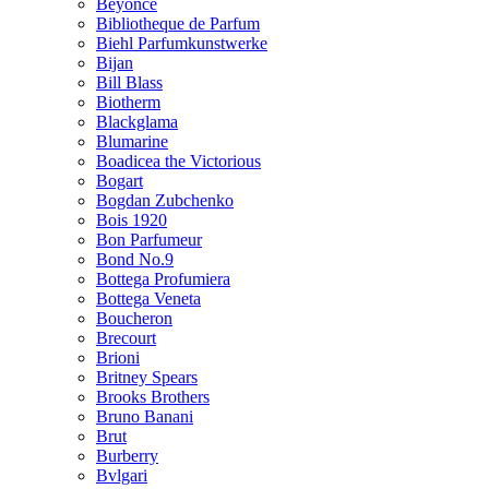
Beyonce
Bibliotheque de Parfum
Biehl Parfumkunstwerke
Bijan
Bill Blass
Biotherm
Blackglama
Blumarine
Boadicea the Victorious
Bogart
Bogdan Zubchenko
Bois 1920
Bon Parfumeur
Bond No.9
Bottega Profumiera
Bottega Veneta
Boucheron
Brecourt
Brioni
Britney Spears
Brooks Brothers
Bruno Banani
Brut
Burberry
Bvlgari