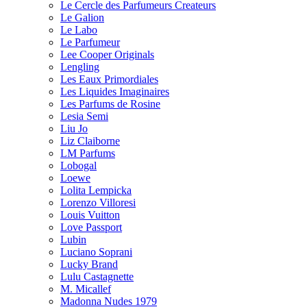
Le Cercle des Parfumeurs Createurs
Le Galion
Le Labo
Le Parfumeur
Lee Cooper Originals
Lengling
Les Eaux Primordiales
Les Liquides Imaginaires
Les Parfums de Rosine
Lesia Semi
Liu Jo
Liz Claiborne
LM Parfums
Lobogal
Loewe
Lolita Lempicka
Lorenzo Villoresi
Louis Vuitton
Love Passport
Lubin
Luciano Soprani
Lucky Brand
Lulu Castagnette
M. Micallef
Madonna Nudes 1979