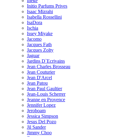
Ineke
Initio Parfums Prives
Isaac Mizrahi
Isabella Rossellini
IsaDora
Ischia
Issey Miyake
Jacomo
Jacques Fath
Jacques Zolty
Jaguar
Jardins D`Ecrivains
Jean Charles Brosseau
Jean Couturier
Jean D'Arcel
Jean Patou
Jean Paul Gaultier
Jean-Louis Scherrer
Jeanne en Provence
Jennifer Lopez
Jeroboam
Jessica Simpson
Jesus Del Pozo
Jil Sander
Jimmy Choo