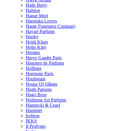
Halle Berry
Halston
Hanae Mori
Harajuku Lovers
Haute Fragrance Company
Hayari Parfums
Heeley
Heidi Klum
Hello Kitty
Hermes
Herve Gambs Paris
Histoires de Parfums
Hollister
Hormone Paris
Houbigant
House Of Sillage
Hugh Parsons
Hugo Boss
Huitieme Art Parfums
Humiecki & Graef
Hummer
Iceberg
IKKS
Il Profvmo