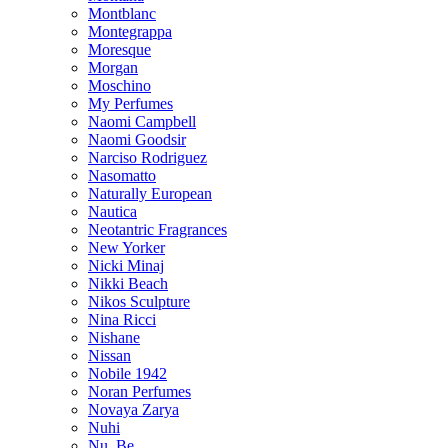
Montblanc
Montegrappa
Moresque
Morgan
Moschino
My Perfumes
Naomi Campbell
Naomi Goodsir
Narciso Rodriguez
Nasomatto
Naturally European
Nautica
Neotantric Fragrances
New Yorker
Nicki Minaj
Nikki Beach
Nikos Sculpture
Nina Ricci
Nishane
Nissan
Nobile 1942
Noran Perfumes
Novaya Zarya
Nuhi
Nu_Be