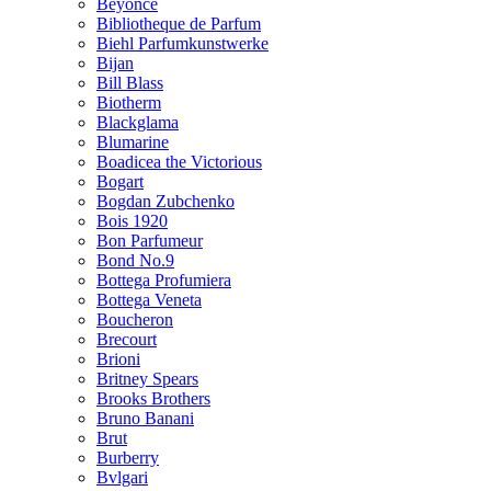
Beyonce
Bibliotheque de Parfum
Biehl Parfumkunstwerke
Bijan
Bill Blass
Biotherm
Blackglama
Blumarine
Boadicea the Victorious
Bogart
Bogdan Zubchenko
Bois 1920
Bon Parfumeur
Bond No.9
Bottega Profumiera
Bottega Veneta
Boucheron
Brecourt
Brioni
Britney Spears
Brooks Brothers
Bruno Banani
Brut
Burberry
Bvlgari