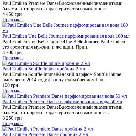
Paul Emilien Premiere DanseВдохновлённый знаменитыми
балами, этот аромат характеризуется изысканност..
4 450 грн
Предзаказ
Paul Emilien Une Belle Journee парфюмированная вода 100 мл
Paul Emilien Une Belle JourneeUne Belle Journee Paul Emilien -
это аромат для мужчин и женщин. Прин..
4 700 грн
Предзаказ
Paul Emilien Souffle Intime пробник 2 мл
Paul Emilien Souffle IntimeЖенский парфюм Souffle Intime
выпущен в 2014 году французским брендом Pau..
150 грн
Предзаказ
Paul Emilien Premiere Danse парфюмированная вода 50 мл
Paul Emilien Premiere DanseВдохновлённый знаменитыми
балами, этот аромат характеризуется изысканност..
3 250 грн
Предзаказ
Paul Emilien Premiere Danse пробник 2 мл