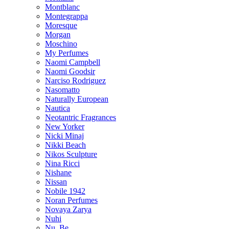
Montblanc
Montegrappa
Moresque
Morgan
Moschino
My Perfumes
Naomi Campbell
Naomi Goodsir
Narciso Rodriguez
Nasomatto
Naturally European
Nautica
Neotantric Fragrances
New Yorker
Nicki Minaj
Nikki Beach
Nikos Sculpture
Nina Ricci
Nishane
Nissan
Nobile 1942
Noran Perfumes
Novaya Zarya
Nuhi
Nu_Be