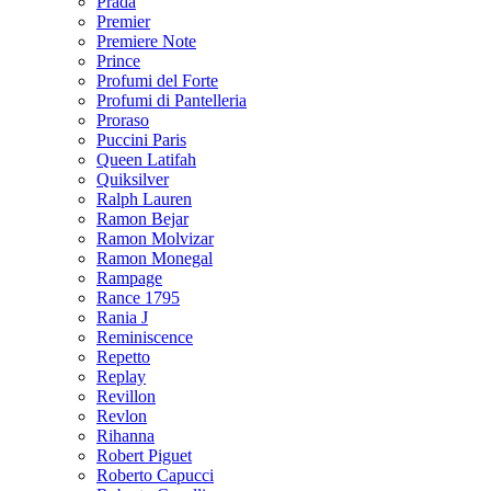
Prada
Premier
Premiere Note
Prince
Profumi del Forte
Profumi di Pantelleria
Proraso
Puccini Paris
Queen Latifah
Quiksilver
Ralph Lauren
Ramon Bejar
Ramon Molvizar
Ramon Monegal
Rampage
Rance 1795
Rania J
Reminiscence
Repetto
Replay
Revillon
Revlon
Rihanna
Robert Piguet
Roberto Capucci