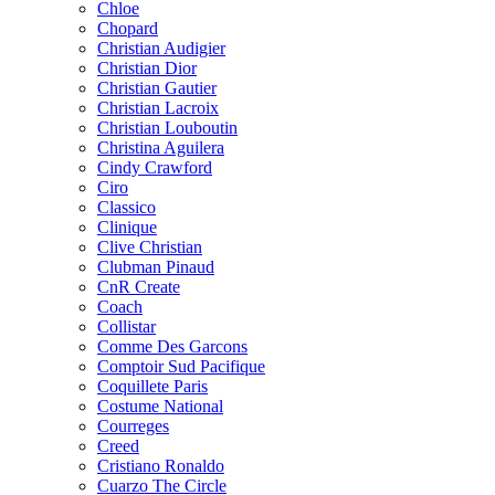
Chloe
Chopard
Christian Audigier
Christian Dior
Christian Gautier
Christian Lacroix
Christian Louboutin
Christina Aguilera
Cindy Crawford
Ciro
Classico
Clinique
Clive Christian
Clubman Pinaud
CnR Create
Coach
Collistar
Comme Des Garcons
Comptoir Sud Pacifique
Coquillete Paris
Costume National
Courreges
Creed
Cristiano Ronaldo
Cuarzo The Circle