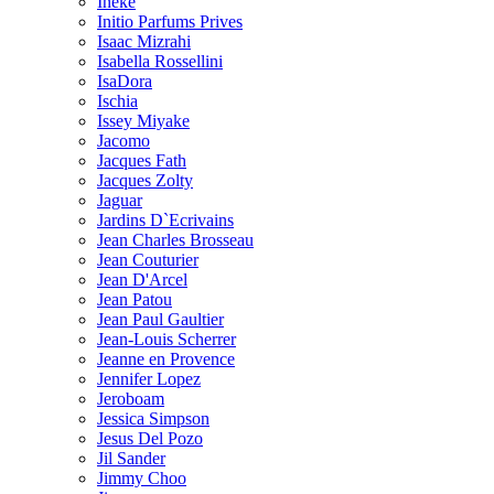
Ineke
Initio Parfums Prives
Isaac Mizrahi
Isabella Rossellini
IsaDora
Ischia
Issey Miyake
Jacomo
Jacques Fath
Jacques Zolty
Jaguar
Jardins D`Ecrivains
Jean Charles Brosseau
Jean Couturier
Jean D'Arcel
Jean Patou
Jean Paul Gaultier
Jean-Louis Scherrer
Jeanne en Provence
Jennifer Lopez
Jeroboam
Jessica Simpson
Jesus Del Pozo
Jil Sander
Jimmy Choo