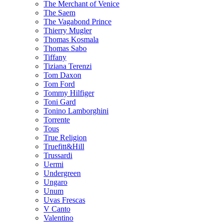
The Merchant of Venice
The Saem
The Vagabond Prince
Thierry Mugler
Thomas Kosmala
Thomas Sabo
Tiffany
Tiziana Terenzi
Tom Daxon
Tom Ford
Tommy Hilfiger
Toni Gard
Tonino Lamborghini
Torrente
Tous
True Religion
Truefitt&Hill
Trussardi
Uermi
Undergreen
Ungaro
Unum
Uvas Frescas
V Canto
Valentino