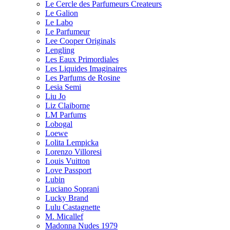
Le Cercle des Parfumeurs Createurs
Le Galion
Le Labo
Le Parfumeur
Lee Cooper Originals
Lengling
Les Eaux Primordiales
Les Liquides Imaginaires
Les Parfums de Rosine
Lesia Semi
Liu Jo
Liz Claiborne
LM Parfums
Lobogal
Loewe
Lolita Lempicka
Lorenzo Villoresi
Louis Vuitton
Love Passport
Lubin
Luciano Soprani
Lucky Brand
Lulu Castagnette
M. Micallef
Madonna Nudes 1979