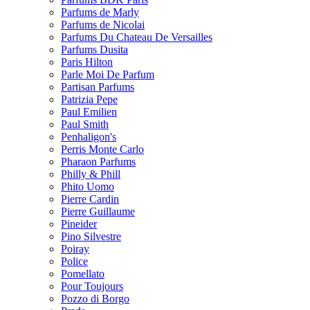
Parfums de Marly
Parfums de Nicolai
Parfums Du Chateau De Versailles
Parfums Dusita
Paris Hilton
Parle Moi De Parfum
Partisan Parfums
Patrizia Pepe
Paul Emilien
Paul Smith
Penhaligon's
Perris Monte Carlo
Pharaon Parfums
Philly & Phill
Phito Uomo
Pierre Cardin
Pierre Guillaume
Pineider
Pino Silvestre
Poiray
Police
Pomellato
Pour Toujours
Pozzo di Borgo