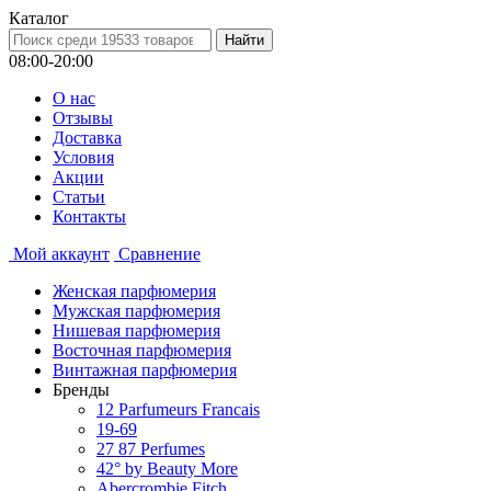
Каталог
08:00-20:00
О нас
Отзывы
Доставка
Условия
Aкции
Статьи
Контакты
Мой аккаунт
Сравнение
Женская парфюмерия
Мужская парфюмерия
Нишевая парфюмерия
Восточная парфюмерия
Винтажная парфюмерия
Бренды
12 Parfumeurs Francais
19-69
27 87 Perfumes
42° by Beauty More
Abercrombie Fitch