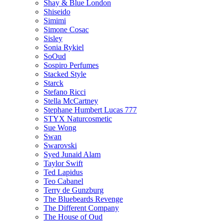
Shay & Blue London
Shiseido
Simimi
Simone Cosac
Sisley
Sonia Rykiel
SoOud
Sospiro Perfumes
Stacked Style
Starck
Stefano Ricci
Stella McCartney
Stephane Humbert Lucas 777
STYX Naturсosmetic
Sue Wong
Swan
Swarovski
Syed Junaid Alam
Taylor Swift
Ted Lapidus
Teo Cabanel
Terry de Gunzburg
The Bluebeards Revenge
The Different Company
The House of Oud