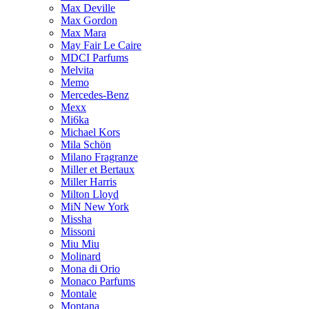
Max Deville
Max Gordon
Max Mara
May Fair Le Caire
MDCI Parfums
Melvita
Memo
Mercedes-Benz
Mexx
Mi6ka
Michael Kors
Mila Schön
Milano Fragranze
Miller et Bertaux
Miller Harris
Milton Lloyd
MiN New York
Missha
Missoni
Miu Miu
Molinard
Mona di Orio
Monaco Parfums
Montale
Montana