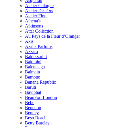
Asgharali
Atelier Cologne
Atelier Des Ors
Atelier Flou
Athena's
Atkinsons
Attar Collection
Au Pays de la Fleur d’Oranger
Axis
Azalia Parfums
Azzaro
Baldessarini
Baldinini
Balenciaga
Balmain
Bamotte
Banana Republic
Baruti
Baviphat
BeauFort London
Bebe
Benetton
Bentley
Beso Beach
Betty Barclay