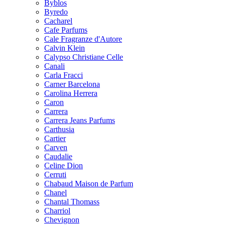
Byblos
Byredo
Cacharel
Cafe Parfums
Cale Fragranze d'Autore
Calvin Klein
Calypso Christiane Celle
Canali
Carla Fracci
Carner Barcelona
Carolina Herrera
Caron
Carrera
Carrera Jeans Parfums
Carthusia
Cartier
Carven
Caudalie
Celine Dion
Cerruti
Chabaud Maison de Parfum
Chanel
Chantal Thomass
Charriol
Chevignon