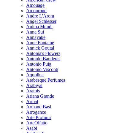
Amouage
Amouroud
Andre L'Arom
Angel Schlesser
Anima Mundi
Anna Sui
Annayake
Anne Fontaine
Annick Goutal
Antonia's Flowers
Antonio Banderas
Antonio Puig
Antonio Visconti
Aquolina
Arabesque Perfumes
Arabiyat
Aramis
Ariana Grande
Armaf
Armand Basi
Arrogance
Arte Profumi
ArteOlfatto
Asabi