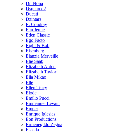
Dr. Nona
Dsquared2
Ducati
Dzintars
E. Coudray
Eau Jeune
Eden Classic
Ego Facto
Eight & Bob
Eisenberg
Elanzia Merveille
Elie Saab
Elizabeth Arden
Elizabeth Taylor
Ella Mikao
Elle
Ellen Tracy
Elode
Emilio Pucci
Emmanuel Levain
Emper
Enrique Iglesias
Eon Productions
Ermenegildo Zegna
Escada