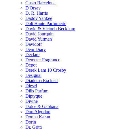
Custo Barcelona
D'Orsay
D. R. Harris
Daddy Yankee
Dali Haute Parfumerie
David & Victoria Beckham
David Jourquin
David Yurman
Davidoff
Dear Diary
Declare
Demeter Fragrance
Depot
Derek Lam 10 Crosby
Desigual
Diadema Exclusif
Diesel
Dilis Parfum
Diptyque
Divine
Dolce & Gabbana
Don Algodon
Donna Karan
Dorin
Dr. Gritti