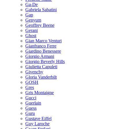
Ga-De
Gabriela Sabatini
Gap
Genyum
Geoffrey Beene
Gerani
Ghost
Gian Marco Venturi
Gianfranco Ferre
Giardino Benessere
Giorgio Armani
Giorgio Beverly Hills
Giulietta Capuleti
Givenchy
Gloria Vanderbilt
GOSH
Gres
Gris Montaigne
Gucci
Guerlain
Guess
Guru
Gustave Eiffel
Guy Laroche
Gwen Stefani