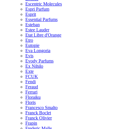
Escentric Molecules
Espri Parfum
Esprit
Essential Parfums
Esteban
Estee Lauder
Etat Libre d'Orange
Etro
Eutopie
Eva Longoria
Evis
Evody Parfums
Ex Nihilo
Exte
FCUK
Fendi
Feraud
Ferrari
Floraiku
Floris
Francesco Smalto
Franck Boclet
Franck Olivier
Frapin
Frederic Malle