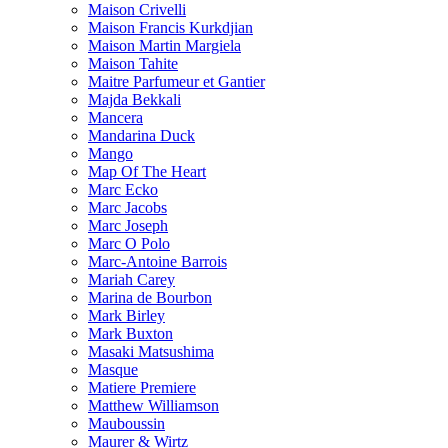
Maison Crivelli
Maison Francis Kurkdjian
Maison Martin Margiela
Maison Tahite
Maitre Parfumeur et Gantier
Majda Bekkali
Mancera
Mandarina Duck
Mango
Map Of The Heart
Marc Ecko
Marc Jacobs
Marc Joseph
Marc O Polo
Marc-Antoine Barrois
Mariah Carey
Marina de Bourbon
Mark Birley
Mark Buxton
Masaki Matsushima
Masque
Matiere Premiere
Matthew Williamson
Mauboussin
Maurer & Wirtz