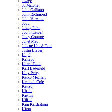
Jivago
Jo Malone
John Galliano
John Richmond
John Varvatos
Joop
Jovoy Paris
Judith Leiber
Juicy Couture
Jul et Mad
Juliette Has A Gun
Justin Bieber
Kajal
Kanebo
Karen Doue
Karl Lagerfeld
Katy Perry
Keiko Mecheri
Kenneth Cole
Kenzo
Khalis
Kiehl's
Kilian
Kim Kardashian
Kiton