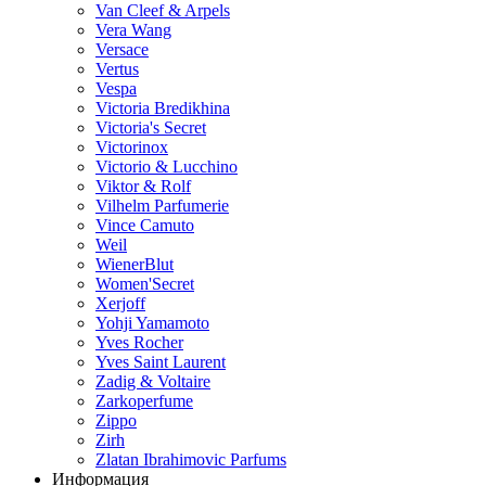
Van Cleef & Arpels
Vera Wang
Versace
Vertus
Vespa
Victoria Bredikhina
Victoria's Secret
Victorinox
Victorio & Lucchino
Viktor & Rolf
Vilhelm Parfumerie
Vince Camuto
Weil
WienerBlut
Women'Secret
Xerjoff
Yohji Yamamoto
Yves Rocher
Yves Saint Laurent
Zadig & Voltaire
Zarkoperfume
Zippo
Zirh
Zlatan Ibrahimovic Parfums
Информация