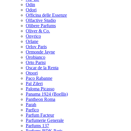
Odin
Odori
Officina delle Essenze
Olfactive Studio
Olibere Parfums
Oliver & Co.
Onyrico
Orlane
Orlov Paris
Ormonde Jayne
Orobianco
Orto Parisi
Oscar de la Renta
Otoori
Paco Rabanne
Pal Zileri
Paloma Picasso
Panama 1924 (Boellis)
Pantheon Roma
Parah
Parfico
Parfum Facteur
Parfumerie Generale
Parfums 137
Parfums BDK Paris