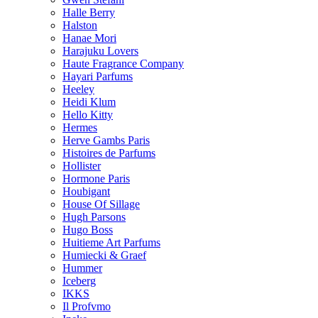
Halle Berry
Halston
Hanae Mori
Harajuku Lovers
Haute Fragrance Company
Hayari Parfums
Heeley
Heidi Klum
Hello Kitty
Hermes
Herve Gambs Paris
Histoires de Parfums
Hollister
Hormone Paris
Houbigant
House Of Sillage
Hugh Parsons
Hugo Boss
Huitieme Art Parfums
Humiecki & Graef
Hummer
Iceberg
IKKS
Il Profvmo