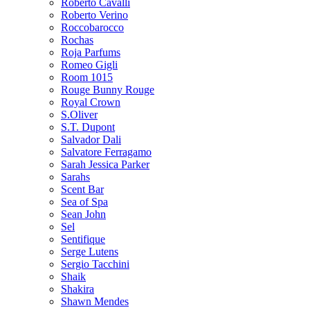
Roberto Cavalli
Roberto Verino
Roccobarocco
Rochas
Roja Parfums
Romeo Gigli
Room 1015
Rouge Bunny Rouge
Royal Crown
S.Oliver
S.T. Dupont
Salvador Dali
Salvatore Ferragamo
Sarah Jessica Parker
Sarahs
Scent Bar
Sea of Spa
Sean John
Sel
Sentifique
Serge Lutens
Sergio Tacchini
Shaik
Shakira
Shawn Mendes