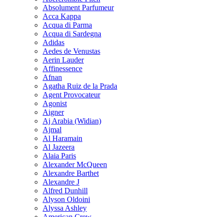
Absolument Parfumeur
Acca Kappa
Acqua di Parma
Acqua di Sardegna
Adidas
Aedes de Venustas
Aerin Lauder
Affinessence
Afnan
Agatha Ruiz de la Prada
Agent Provocateur
Agonist
Aigner
Aj Arabia (Widian)
Ajmal
Al Haramain
Al Jazeera
Alaia Paris
Alexander McQueen
Alexandre Barthet
Alexandre J
Alfred Dunhill
Alyson Oldoini
Alyssa Ashley
American Crew