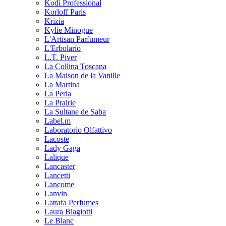
Kodi Professional
Korloff Paris
Krizia
Kylie Minogue
L'Artisan Parfumeur
L'Erbolario
L.T. Piver
La Collina Toscana
La Maison de la Vanille
La Martina
La Perla
La Prairie
La Sultane de Saba
Label.m
Laboratorio Olfattivo
Lacoste
Lady Gaga
Lalique
Lancaster
Lancetti
Lancome
Lanvin
Lattafa Perfumes
Laura Biagiotti
Le Blanc