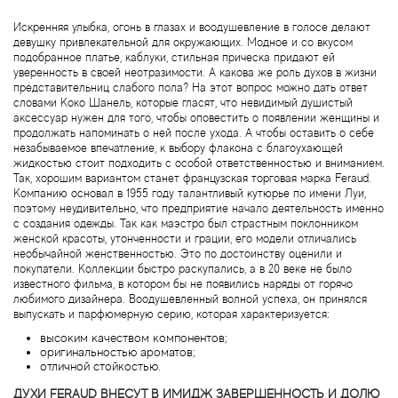
Brecourt
Искренняя улыбка, огонь в глазах и воодушевление в голосе делают
девушку привлекательной для окружающих. Модное и со вкусом
Brioni
подобранное платье, каблуки, стильная прическа придают ей
уверенность в своей неотразимости. А какова же роль духов в жизни
представительниц слабого пола? На этот вопрос можно дать ответ
Britney Spears
словами Коко Шанель, которые гласят, что невидимый душистый
аксессуар нужен для того, чтобы оповестить о появлении женщины и
продолжать напоминать о ней после ухода. А чтобы оставить о себе
Brooks Brothers
незабываемое впечатление, к выбору флакона с благоухающей
жидкостью стоит подходить с особой ответственностью и вниманием.
Так, хорошим вариантом станет французская торговая марка Feraud.
Bruno Banani
Компанию основал в 1955 году талантливый кутюрье по имени Луи,
поэтому неудивительно, что предприятие начало деятельность именно
с создания одежды. Так как маэстро был страстным поклонником
Brut
женской красоты, утонченности и грации, его модели отличались
необычайной женственностью. Это по достоинству оценили и
покупатели. Коллекции быстро раскупались, а в 20 веке не было
Burberry
известного фильма, в котором бы не появились наряды от горячо
любимого дизайнера. Воодушевленный волной успеха, он принялся
выпускать и парфюмерную серию, которая характеризуется:
Bvlgari
высоким качеством компонентов;
оригинальностью ароматов;
отличной стойкостью.
Byblos
ДУХИ FERAUD ВНЕСУТ В ИМИДЖ ЗАВЕРШЕННОСТЬ И ДОЛЮ