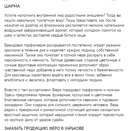
Byredo
ШАРМА
Хотите наполнить внутренний мир радостными эмоциями? Тогда вы
Cacharel
нашли идеальную туалетную воду! Лишь представьте, как после
нажатия на дозатор из флакончика распыляется мелкими капельками
воздушный завораживающий аромат, который холодком ложится на
Cafe Parfums
шею и запястья, заставляя сердце биться чаще.
Брендовая парфюмерия раскрывается постепенно, играет разными
Cale Fragranze d'Autore
красками в течение дня и наделяет каждую модницу собственной
изюминкой. Также она помогает в полной мере раскрыть в себе
изысканность и нежность. Теплые древесные, сладкие цветочные и
Calvin Klein
сочные фруктовые композиции гармонично дополняют образ
чувственной леди, добавляя в него толику легкости и безмятежности.
Для красавицы характерно видеть все в ярких тонах, забвенно
Calypso Christiane Celle
влюбляться и, веселясь, флиртовать с молодыми людьми.
Вместе с тем ассортимент Феро порадовал парфюмами и мужчин.
Canali
Здесь предложены пряные, фужерные, мускусные и цветочные
благовонные мелодии, которые дополняются свежими и пудовыми
аккордами. Они созданы для сильного, уверенного человека. Ведь
Carla Fracci
рядом с прекрасной и романтичной спутницей должен находиться
яростный защитник, который нерушимой стеной оградит прелестную,
но хрупкую даму от ударов судьбы.
Carner Barcelona
ЗАКАЗАТЬ ПРОДУКЦИЮ ФЕРО В ХАРЬКОВЕ