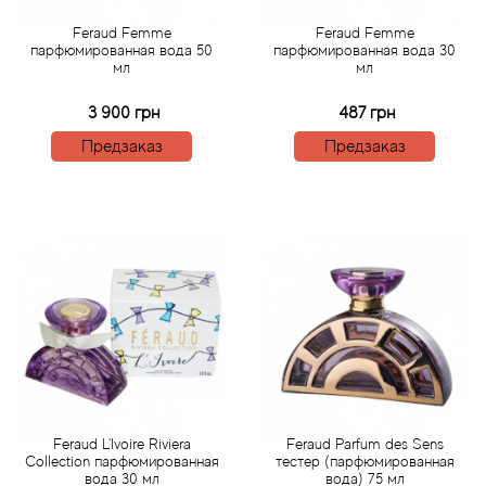
Attar Collection
Feraud Femme
Feraud Femme
парфюмированная вода 50
парфюмированная вода 30
Au Pays de la Fleur d’Oranger
мл
мл
3 900 грн
487 грн
Axis
Предзаказ
Предзаказ
Azalia Parfums
Azzaro
Baldessarini
Baldinini
Balenciaga
Balmain
Feraud L'Ivoire Riviera
Feraud Parfum des Sens
Collection парфюмированная
тестер (парфюмированная
вода 30 мл
вода) 75 мл