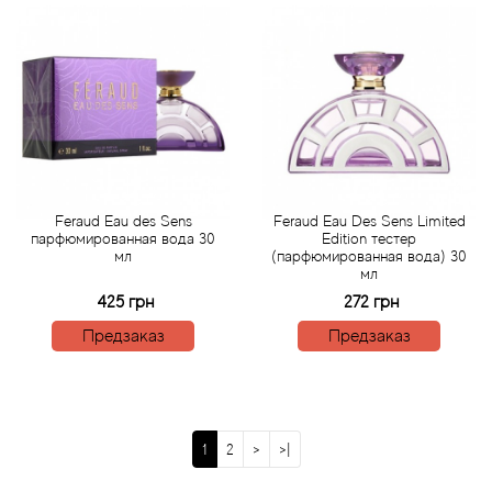
Boadicea the Victorious
Bogart
Bogdan Zubchenko
Bois 1920
Feraud Eau des Sens
Feraud Eau Des Sens Limited
Bon Parfumeur
парфюмированная вода 30
Edition тестер
мл
(парфюмированная вода) 30
мл
Bond No.9
425 грн
272 грн
Предзаказ
Предзаказ
Bottega Profumiera
Bottega Veneta
1
2
>
>|
Boucheron