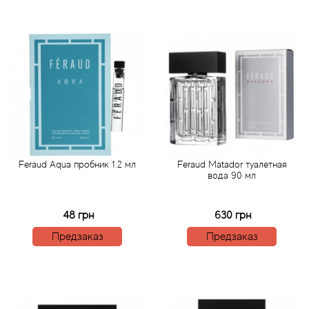
Angel Schlesser
Anima Mundi
Anna Sui
Annayake
Anne Fontaine
Feraud Aqua пробник 1.2 мл
Feraud Matador туалетная
Annick Goutal
вода 90 мл
Antonia's Flowers
48 грн
630 грн
Предзаказ
Предзаказ
Antonio Banderas
Antonio Puig