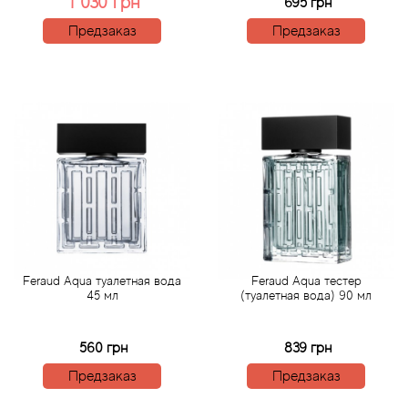
Alexandre Barthet
1 030 грн
695 грн
Предзаказ
Предзаказ
Alexandre J
Alfred Dunhill
Alyson Oldoini
Alyssa Ashley
American Crew
Amouage
Feraud Aqua туалетная вода
Feraud Aqua тестер
45 мл
(туалетная вода) 90 мл
Amouroud
560 грн
839 грн
Andre L'Arom
Предзаказ
Предзаказ