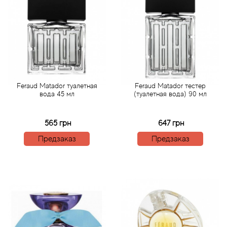
Antonio Visconti
Aquolina
Arabesque Perfumes
Arabiyat
Feraud Matador туалетная
Feraud Matador тестер
вода 45 мл
(туалетная вода) 90 мл
Aramis
565 грн
647 грн
Ariana Grande
Предзаказ
Предзаказ
Armaf
Armand Basi
Arrogance