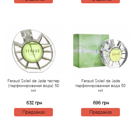
Betty Barclay
Beyonce
Bibliotheque de Parfum
Biehl Parfumkunstwerke
Bijan
Bill Blass
Feraud Soleil de Jade тестер
Feraud Soleil de Jade
(парфюмированая вода) 50
парфюмированная вода 50
мл
мл
Biotherm
632 грн
696 грн
Blackglama
Предзаказ
Предзаказ
Blumarine