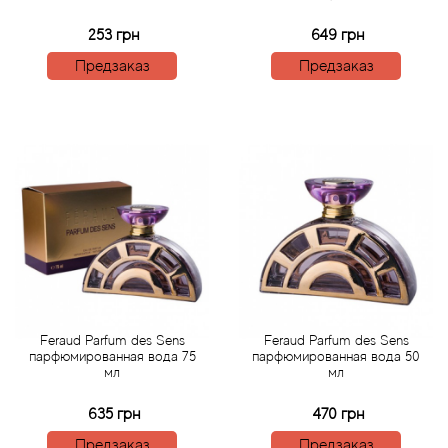
Bamotte
253 грн
649 грн
Banana Republic
Предзаказ
Предзаказ
Baruti
Baviphat
BeauFort London
Bebe
Benetton
Feraud Parfum des Sens
Feraud Parfum des Sens
парфюмированная вода 75
парфюмированная вода 50
Bentley
мл
мл
Beso Beach
635 грн
470 грн
Предзаказ
Предзаказ