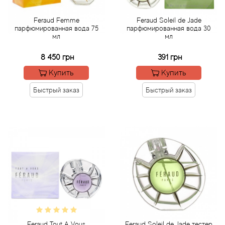
Feraud Femme
Feraud Soleil de Jade
Acqua di Parma
парфюмированная вода 75
парфюмированная вода 30
мл
мл
Acqua di Sardegna
8 450 грн
391 грн
Купить
Купить
Adidas
Быстрый заказ
Быстрый заказ
Aedes de Venustas
Aerin Lauder
Affinessence
Afnan
Agatha Ruiz de la Prada
Agent Provocateur
Feraud Tout A Vous
Feraud Soleil de Jade тестер