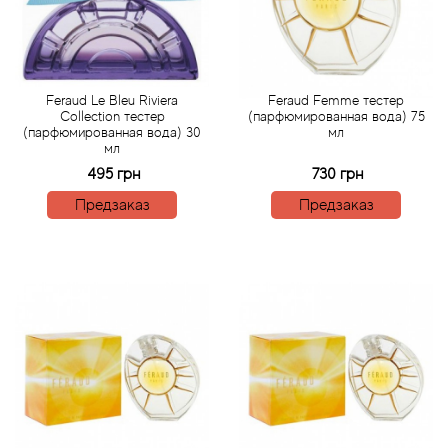
Arte Profumi
ArteOlfatto
Feraud Le Bleu Riviera
Feraud Femme тестер
Asabi
Collection тестер
(парфюмированная вода) 75
(парфюмированная вода) 30
мл
мл
Asgharali
495 грн
730 грн
Предзаказ
Предзаказ
Atelier Cologne
Atelier Des Ors
Atelier Flou
Athena's
Atkinsons