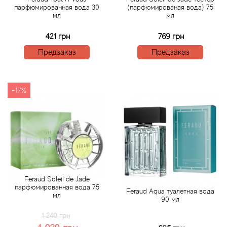
парфюмированная вода 30
(парфюмированая вода) 75
мл
мл
Agonist
421 грн
769 грн
Aigner
Предзаказ
Предзаказ
Aj Arabia (Widian)
-17%
Ajmal
Al Haramain
Al Jazeera
Alaia Paris
Feraud Soleil de Jade
парфюмированная вода 75
Feraud Aqua туалетная вода
мл
90 мл
Alexander McQueen
1 240 грн