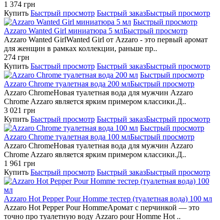
1 374 грн
Купить
Быстрый просмотр
Быстрый заказ
Быстрый просмотр
Быстрый просмотр
Azzaro Wanted Girl миниатюра 5 мл
Быстрый просмотр
Azzaro Wanted GirlWanted Girl от Azzaro - это первый аромат
для женщин в рамках коллекции, раньше пр..
274 грн
Купить
Быстрый просмотр
Быстрый заказ
Быстрый просмотр
Быстрый просмотр
Azzaro Chrome туалетная вода 200 мл
Быстрый просмотр
Azzaro ChromeНовая туалетная вода для мужчин Azzaro
Chrome Azzaro является ярким примером классики.Д..
3 021 грн
Купить
Быстрый просмотр
Быстрый заказ
Быстрый просмотр
Быстрый просмотр
Azzaro Chrome туалетная вода 100 мл
Быстрый просмотр
Azzaro ChromeНовая туалетная вода для мужчин Azzaro
Chrome Azzaro является ярким примером классики.Д..
1 961 грн
Купить
Быстрый просмотр
Быстрый заказ
Быстрый просмотр
Azzaro Hot Pepper Pour Homme тестер (туалетная вода) 100 мл
Azzaro Hot Pepper Pour HommeАромат с перчинкой — это
точно про туалетную воду Azzaro pour Homme Hot ..