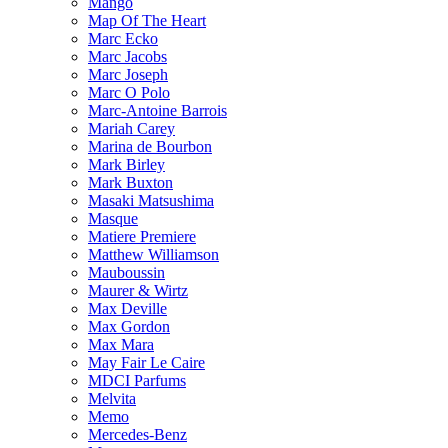
Mango
Map Of The Heart
Marc Ecko
Marc Jacobs
Marc Joseph
Marc O Polo
Marc-Antoine Barrois
Mariah Carey
Marina de Bourbon
Mark Birley
Mark Buxton
Masaki Matsushima
Masque
Matiere Premiere
Matthew Williamson
Mauboussin
Maurer & Wirtz
Max Deville
Max Gordon
Max Mara
May Fair Le Caire
MDCI Parfums
Melvita
Memo
Mercedes-Benz