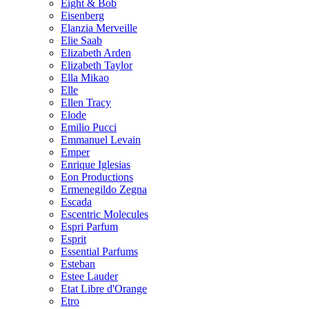
Eight & Bob
Eisenberg
Elanzia Merveille
Elie Saab
Elizabeth Arden
Elizabeth Taylor
Ella Mikao
Elle
Ellen Tracy
Elode
Emilio Pucci
Emmanuel Levain
Emper
Enrique Iglesias
Eon Productions
Ermenegildo Zegna
Escada
Escentric Molecules
Espri Parfum
Esprit
Essential Parfums
Esteban
Estee Lauder
Etat Libre d'Orange
Etro