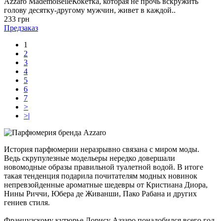
Azzaro MademoiselleКокетка, которая не прочь вскружить
голову десятку-другому мужчин, живет в каждой..
233 грн
Предзаказ
1
2
3
4
5
6
7
>
>|
История парфюмерии неразрывно связана с миром моды.
Ведь скрупулезные модельеры нередко довершали
новомодные образы правильной туалетной водой. В итоге
такая тенденция подарила почитателям модных новинок
непревзойденные ароматные шедевры от Кристиана Диора,
Нины Риччи, Юбера де Живанши, Пако Рабана и других
гениев стиля.
Французскому кутюрье Лорису Аззаро понадобился всего год,