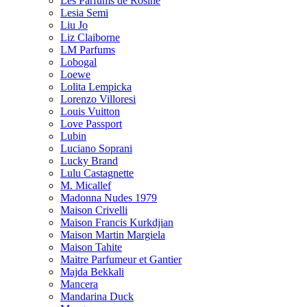
Les Parfums de Rosine
Lesia Semi
Liu Jo
Liz Claiborne
LM Parfums
Lobogal
Loewe
Lolita Lempicka
Lorenzo Villoresi
Louis Vuitton
Love Passport
Lubin
Luciano Soprani
Lucky Brand
Lulu Castagnette
M. Micallef
Madonna Nudes 1979
Maison Crivelli
Maison Francis Kurkdjian
Maison Martin Margiela
Maison Tahite
Maitre Parfumeur et Gantier
Majda Bekkali
Mancera
Mandarina Duck