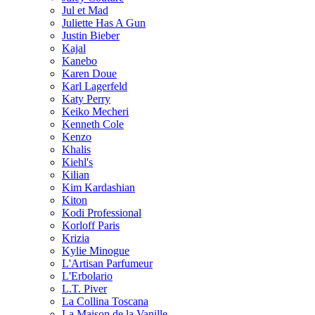
Jul et Mad
Juliette Has A Gun
Justin Bieber
Kajal
Kanebo
Karen Doue
Karl Lagerfeld
Katy Perry
Keiko Mecheri
Kenneth Cole
Kenzo
Khalis
Kiehl's
Kilian
Kim Kardashian
Kiton
Kodi Professional
Korloff Paris
Krizia
Kylie Minogue
L'Artisan Parfumeur
L'Erbolario
L.T. Piver
La Collina Toscana
La Maison de la Vanille