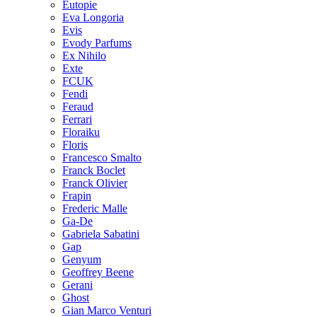
Eutopie
Eva Longoria
Evis
Evody Parfums
Ex Nihilo
Exte
FCUK
Fendi
Feraud
Ferrari
Floraiku
Floris
Francesco Smalto
Franck Boclet
Franck Olivier
Frapin
Frederic Malle
Ga-De
Gabriela Sabatini
Gap
Genyum
Geoffrey Beene
Gerani
Ghost
Gian Marco Venturi