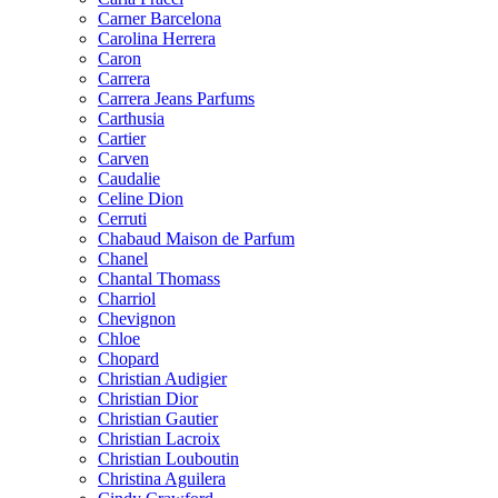
Carner Barcelona
Carolina Herrera
Caron
Carrera
Carrera Jeans Parfums
Carthusia
Cartier
Carven
Caudalie
Celine Dion
Cerruti
Chabaud Maison de Parfum
Chanel
Chantal Thomass
Charriol
Chevignon
Chloe
Chopard
Christian Audigier
Christian Dior
Christian Gautier
Christian Lacroix
Christian Louboutin
Christina Aguilera