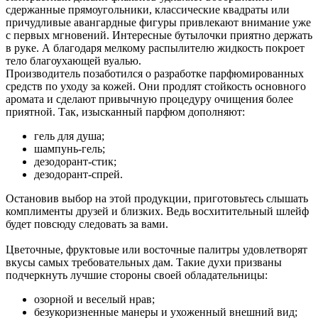
сдержанные прямоугольники, классические квадраты или
причудливые авангардные фигуры привлекают внимание уже
с первых мгновений. Интересные бутылочки приятно держать
в руке. А благодаря мелкому распылителю жидкость покроет
тело благоухающей вуалью.
Производитель позаботился о разработке парфюмированных
средств по уходу за кожей. Они продлят стойкость основного
аромата и сделают привычную процедуру очищения более
приятной. Так, изысканный парфюм дополняют:
гель для душа;
шампунь-гель;
дезодорант-стик;
дезодорант-спрей.
Остановив выбор на этой продукции, приготовьтесь слышать
комплименты друзей и близких. Ведь восхитительный шлейф
будет повсюду следовать за вами.
Цветочные, фруктовые или восточные палитры удовлетворят
вкусы самых требовательных дам. Такие духи призваны
подчеркнуть лучшие стороны своей обладательницы:
озорной и веселый нрав;
безукоризненные манеры и ухоженный внешний вид;