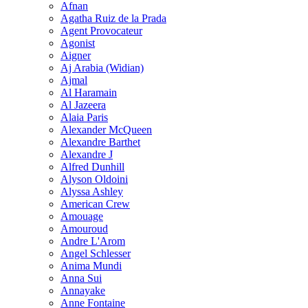
Afnan
Agatha Ruiz de la Prada
Agent Provocateur
Agonist
Aigner
Aj Arabia (Widian)
Ajmal
Al Haramain
Al Jazeera
Alaia Paris
Alexander McQueen
Alexandre Barthet
Alexandre J
Alfred Dunhill
Alyson Oldoini
Alyssa Ashley
American Crew
Amouage
Amouroud
Andre L'Arom
Angel Schlesser
Anima Mundi
Anna Sui
Annayake
Anne Fontaine