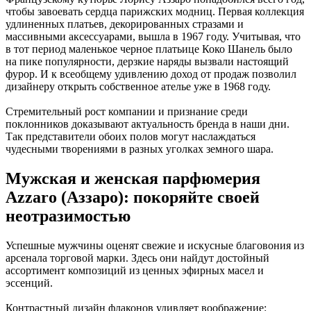
чтобы завоевать сердца парижских модниц. Первая коллекция
удлиненных платьев, декорированных стразами и
массивными аксессуарами, вышла в 1967 году. Учитывая, что
в тот период маленькое черное платьице Коко Шанель было
на пике популярности, дерзкие наряды вызвали настоящий
фурор. И к всеобщему удивлению доход от продаж позволил
дизайнеру открыть собственное ателье уже в 1968 году.
Стремительный рост компании и признание среди
поклонников доказывают актуальность бренда в наши дни.
Так представители обоих полов могут наслаждаться
чудесными творениями в разных уголках земного шара.
Мужская и женская парфюмерия
Azzaro (Аззаро): покоряйте своей
неотразимостью
Успешные мужчины оценят свежие и искусные благовония из
арсенала торговой марки. Здесь они найдут достойный
ассортимент композиций из ценных эфирных масел и
эссенций.
Контрастный дизайн флаконов удивляет воображение: