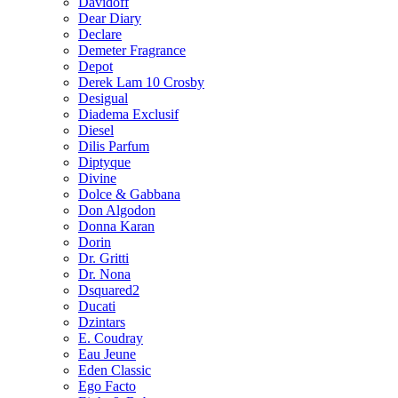
Davidoff
Dear Diary
Declare
Demeter Fragrance
Depot
Derek Lam 10 Crosby
Desigual
Diadema Exclusif
Diesel
Dilis Parfum
Diptyque
Divine
Dolce & Gabbana
Don Algodon
Donna Karan
Dorin
Dr. Gritti
Dr. Nona
Dsquared2
Ducati
Dzintars
E. Coudray
Eau Jeune
Eden Classic
Ego Facto