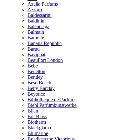
Azalia Parfums
Azzaro
Baldessarini
Baldinini
Balenciaga
Balmain
Bamotte
Banana Republic
Baruti
Baviphat
BeauFort London
Bebe
Benetton
Bentley
Beso Beach
Betty Barclay
Beyonce
Bibliotheque de Parfum
Biehl Parfumkunstwerke
Bijan
Bill Blass
Biotherm
Blackglama
Blumarine
Boadicea the Victorious