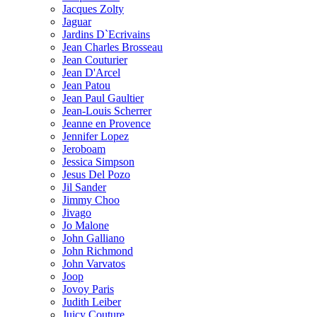
Jacques Zolty
Jaguar
Jardins D`Ecrivains
Jean Charles Brosseau
Jean Couturier
Jean D'Arcel
Jean Patou
Jean Paul Gaultier
Jean-Louis Scherrer
Jeanne en Provence
Jennifer Lopez
Jeroboam
Jessica Simpson
Jesus Del Pozo
Jil Sander
Jimmy Choo
Jivago
Jo Malone
John Galliano
John Richmond
John Varvatos
Joop
Jovoy Paris
Judith Leiber
Juicy Couture