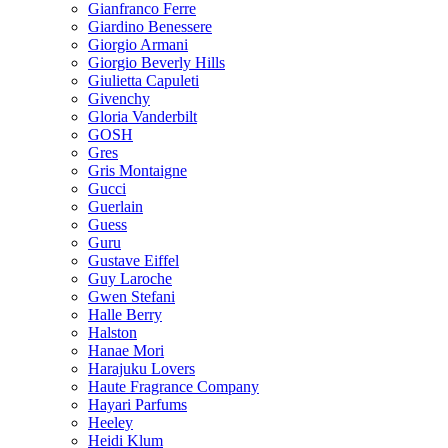
Gianfranco Ferre
Giardino Benessere
Giorgio Armani
Giorgio Beverly Hills
Giulietta Capuleti
Givenchy
Gloria Vanderbilt
GOSH
Gres
Gris Montaigne
Gucci
Guerlain
Guess
Guru
Gustave Eiffel
Guy Laroche
Gwen Stefani
Halle Berry
Halston
Hanae Mori
Harajuku Lovers
Haute Fragrance Company
Hayari Parfums
Heeley
Heidi Klum