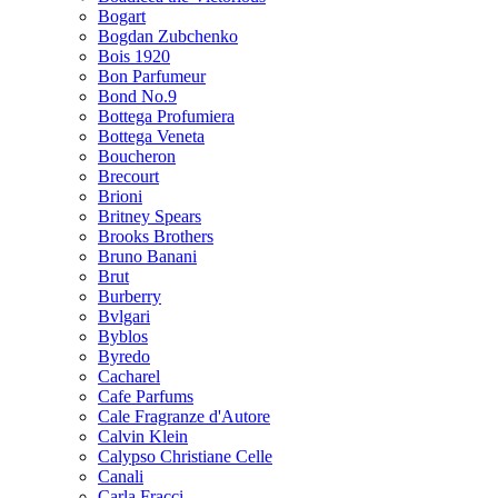
Bogart
Bogdan Zubchenko
Bois 1920
Bon Parfumeur
Bond No.9
Bottega Profumiera
Bottega Veneta
Boucheron
Brecourt
Brioni
Britney Spears
Brooks Brothers
Bruno Banani
Brut
Burberry
Bvlgari
Byblos
Byredo
Cacharel
Cafe Parfums
Cale Fragranze d'Autore
Calvin Klein
Calypso Christiane Celle
Canali
Carla Fracci