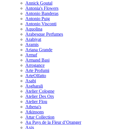
Annick Goutal
Antonia's Flowers
Antonio Banderas
Antonio Puig
Antonio Visconti
Aquolina
Arabesque Perfumes
Arabiyat
Aramis
Ariana Grande
Armaf
Armand Basi
Arrogance
Arte Profumi
ArteOlfatto
Asabi
Asgharali
Atelier Cologne
Atelier Des Ors
Atelier Flou
Athena's
Atkinsons
Attar Collection
Au Pays de la Fleur d’Oranger
Axis