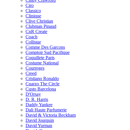
Cindy Crawford
Ciro
Classico
Clinique
Clive Christian
Clubman Pinaud
CnR Create
Coach
Collistar
Comme Des Garcons
Comptoir Sud Pacifique
Coquillete Paris
Costume National
Courreges
Creed
Cristiano Ronaldo
Cuarzo The Circle
Custo Barcelona
D'Orsay
D. R. Harris
Daddy Yankee
Dali Haute Parfumerie
David & Victoria Beckham
David Jourquin
David Yurman