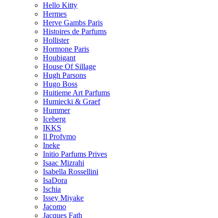
Hello Kitty
Hermes
Herve Gambs Paris
Histoires de Parfums
Hollister
Hormone Paris
Houbigant
House Of Sillage
Hugh Parsons
Hugo Boss
Huitieme Art Parfums
Humiecki & Graef
Hummer
Iceberg
IKKS
Il Profvmo
Ineke
Initio Parfums Prives
Isaac Mizrahi
Isabella Rossellini
IsaDora
Ischia
Issey Miyake
Jacomo
Jacques Fath