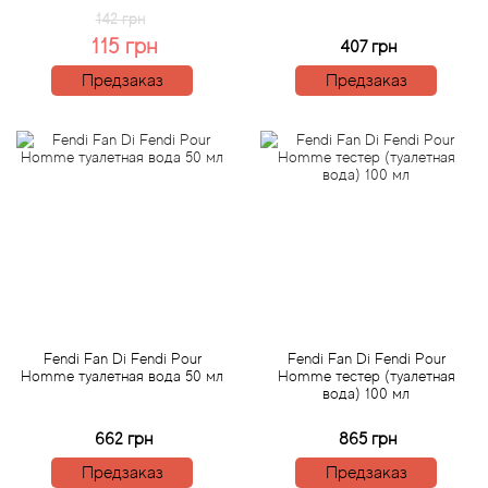
Arte Profumi
142 грн
115 грн
407 грн
ArteOlfatto
Предзаказ
Предзаказ
Asabi
Asgharali
Atelier Cologne
Atelier Des Ors
Atelier Flou
Fendi Fan Di Fendi Pour
Fendi Fan Di Fendi Pour
Homme туалетная вода 50 мл
Homme тестер (туалетная
Athena's
вода) 100 мл
662 грн
865 грн
Atkinsons
Предзаказ
Предзаказ