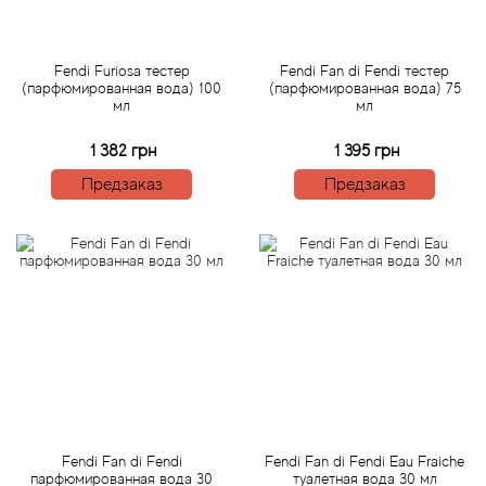
Betty Barclay
Beyonce
Fendi Furiosa тестер
Fendi Fan di Fendi тестер
(парфюмированная вода) 100
(парфюмированная вода) 75
мл
мл
Bibliotheque de Parfum
1 382 грн
1 395 грн
Biehl Parfumkunstwerke
Предзаказ
Предзаказ
Bijan
Bill Blass
Biotherm
Blackglama
Blumarine
Fendi Fan di Fendi
Fendi Fan di Fendi Eau Fraiche
парфюмированная вода 30
туалетная вода 30 мл