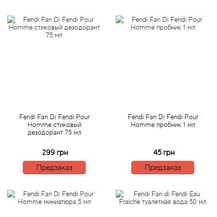
Attar Collection
Au Pays de la Fleur d’Oranger
Axis
Azalia Parfums
Azzaro
Fendi Fan Di Fendi Pour
Fendi Fan Di Fendi Pour
Baldessarini
Homme стиковый
Homme пробник 1 мл
дезодорант 75 мл
Baldinini
299 грн
45 грн
Предзаказ
Предзаказ
Balenciaga
Balmain