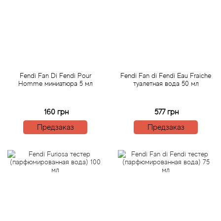
Bamotte
Banana Republic
Baruti
Fendi Fan Di Fendi Pour
Fendi Fan di Fendi Eau Fraiche
Baviphat
Homme миниатюра 5 мл
туалетная вода 50 мл
BeauFort London
160 грн
577 грн
Предзаказ
Предзаказ
Bebe
Benetton
Bentley
Beso Beach