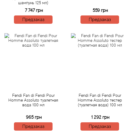
шампунь 125 мл)
7 747 грн
559 грн
Agonist
Предзаказ
Предзаказ
Aigner
Aj Arabia (Widian)
Ajmal
Al Haramain
Al Jazeera
Fendi Fan di Fendi Pour
Fendi Fan di Fendi Pour
Homme Assoluto туалетная
Homme Assoluto тестер
Alaia Paris
вода 100 мл
(туалетная вода) 100 мл
965 грн
1 292 грн
Alexander McQueen
Предзаказ
Предзаказ