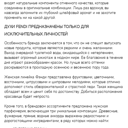
входят натуральные компоненты отменного качества, которые
Brecourt
соединены в оригинальные комбинации. Лишь раз вдохнув, вы
навсегда запомните их глубокий шлейфовый аромат и не захотите
променять ни на какой другой.
Brioni
ДУХИ FENDI ПРЕДНАЗНАЧЕНЫ ТОЛЬКО ДЛЯ
Britney Spears
ИСКЛЮЧИТЕЛЬНЫХ ЛИЧНОСТЕЙ
Особенность бренда заключается в том, что он не спешит выпускать
Brooks Brothers
новые продукты, которые являются редкими и очень желанными.
Выход очередной туалетной воды, ожидающийся с нетерпением,
вызывает огромный ажиотаж в модном мире. Ее благовония в течение
Bruno Banani
дня играют разнообразием красок. Но лучше всего оттенки
раскрываются в прохладную осеннюю и весеннюю пору года.
Brut
Женская линейка Фэнди представлена фруктовыми, цветочными,
восточными, цитрусовыми и шипровыми мелодиями, которые отлично
дополняют стиль обворожительной и страстной леди. Такая женщина
Burberry
обладает всем и ценит себя по достоинству. Добиться расположения
красавицы будет непросто.
Bvlgari
Кроме того, в брендовом ассортименте предложена мужская
парфюмерия, включающая три уникальные композиции. Древесные,
фужерные, пряные, водные аккорды выражены редкостными и
Byblos
дорогостоящими ингредиентами, в ряду которых можно найти: