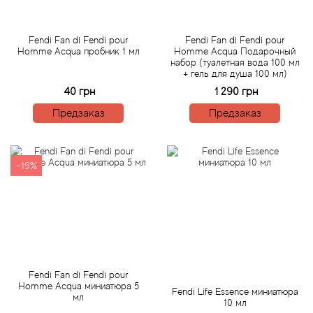
Antonio Visconti
Aquolina
Fendi Fan di Fendi pour
Fendi Fan di Fendi pour
Homme Acqua пробник 1 мл
Homme Acqua Подарочный
набор (туалетная вода 100 мл
Arabesque Perfumes
+ гель для душа 100 мл)
40 грн
1 290 грн
Arabiyat
Предзаказ
Предзаказ
Aramis
-19%
Ariana Grande
Armaf
Armand Basi
Fendi Fan di Fendi pour
Arrogance
Homme Acqua миниатюра 5
Fendi Life Essence миниатюра
мл
10 мл