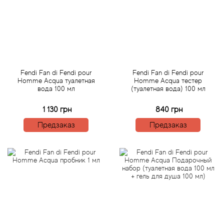
Angel Schlesser
Anima Mundi
Anna Sui
Fendi Fan di Fendi pour
Fendi Fan di Fendi pour
Annayake
Homme Acqua туалетная
Homme Acqua тестер
вода 100 мл
(туалетная вода) 100 мл
Anne Fontaine
1 130 грн
840 грн
Предзаказ
Предзаказ
Annick Goutal
Antonia's Flowers
Antonio Banderas
Antonio Puig