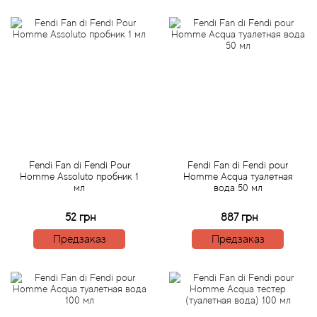
Alexandre Barthet
Alexandre J
Alfred Dunhill
Alyson Oldoini
Alyssa Ashley
Fendi Fan di Fendi Pour
Fendi Fan di Fendi pour
American Crew
Homme Assoluto пробник 1
Homme Acqua туалетная
мл
вода 50 мл
Amouage
52 грн
887 грн
Предзаказ
Предзаказ
Amouroud
Andre L'Arom