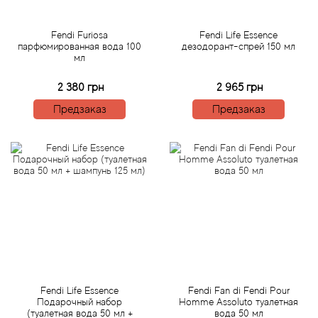
Acqua di Parma
Fendi Furiosa
Fendi Life Essence
парфюмированная вода 100
дезодорант-спрей 150 мл
мл
Acqua di Sardegna
2 380 грн
2 965 грн
Adidas
Предзаказ
Предзаказ
Aedes de Venustas
Aerin Lauder
Affinessence
Afnan
Agatha Ruiz de la Prada
Fendi Life Essence
Fendi Fan di Fendi Pour
Подарочный набор
Homme Assoluto туалетная
(туалетная вода 50 мл +
вода 50 мл
Agent Provocateur