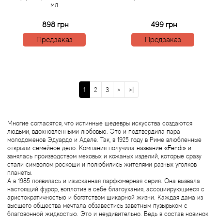
мл
Boadicea the Victorious
898 грн
499 грн
Bogart
Предзаказ
Предзаказ
Bogdan Zubchenko
Bois 1920
1
2
3
>
>|
Bon Parfumeur
Многие согласятся, что истинные шедевры искусства создаются
Bond No.9
людьми, вдохновленными любовью. Это и подтвердила пара
молодоженов Эдуардо и Аделе. Так, в 1925 году в Риме влюбленные
открыли семейное дело. Компания получила название «Fendi» и
Bottega Profumiera
занялась производством меховых и кожаных изделий, которые сразу
стали символом роскоши и полюбились жителями разных уголков
планеты.
Bottega Veneta
А в 1985 появилась и изысканная парфюмерная серия. Она вызвала
настоящий фурор, воплотив в себе благоухания, ассоциирующиеся с
аристократичностью и богатством шикарной жизни. Каждая дама из
Boucheron
высшего общества мечтала обзавестись заветным пузырьком с
благовонной жидкостью. Это и неудивительно. Ведь в состав новинок