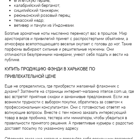
египетскую герань;
Byredo
калабрийский бергамот;
сицилийский танжерин;
реюньонский розовый перец;
техасский кедр;
Cacharel
ветивер и пачули из Индонезии.
Богатые ароматные ноты мысленно перенесут вас в прошлое. Мир
Cafe Parfums
аристократов и привилегий примет с распростертыми объятиями, а
атмосфера всепоглощающего веселья окутает с головы до ног. Такие
парфюмы выбирают сильные и решительные мужчины. Они
Cale Fragranze d'Autore
отличаются безупречными манерами, умеют себя подать и вести на
публике.
Calvin Klein
КУПИТЬ ПРОДУКЦИЮ ФЭНДИ В ХАРЬКОВЕ ПО
ПРИВЛЕКАТЕЛЬНОЙ ЦЕНЕ
Calypso Christiane Celle
Еще не определились, где приобрести желаемый флакончик с
духами? Загляните на страницы интернет-магазина intense.com.ua, где
вас встретят приятные скидки и заманчивые предложения. Если же
Canali
возникли трудности с выбором покупки, обратитесь за советом к
профессиональным консультантам. Они с готовностью ответят на
волнующие вопросы. Вместе с тем можно заказать интересующий
Carla Fracci
товар в виде пробника, тестера или миниатюры, чтобы убедиться в
правильности принятого решения. А приветливые курьеры с радостью
доставят посылку по указанному адресу.
Carner Barcelona
Оформите заказ уже сегодня и порадуйте себя роскошным подарком!