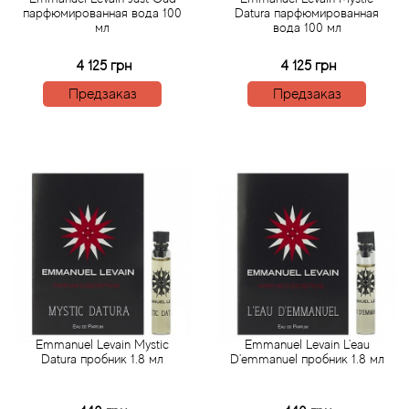
парфюмированная вода 100
Datura парфюмированная
мл
вода 100 мл
Agonist
4 125 грн
4 125 грн
Aigner
Предзаказ
Предзаказ
Aj Arabia (Widian)
Ajmal
Al Haramain
Al Jazeera
Alaia Paris
Emmanuel Levain Mystic
Emmanuel Levain L'eau
Datura пробник 1.8 мл
D'emmanuel пробник 1.8 мл
Alexander McQueen