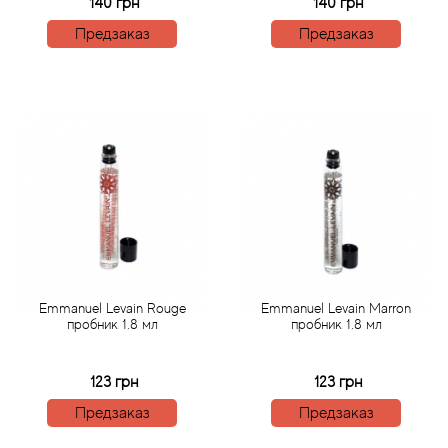
Alexandre Barthet
140 грн
140 грн
Предзаказ
Предзаказ
Alexandre J
Alfred Dunhill
Alyson Oldoini
Alyssa Ashley
American Crew
Amouage
Emmanuel Levain Rouge
Emmanuel Levain Marron
пробник 1.8 мл
пробник 1.8 мл
Amouroud
123 грн
123 грн
Andre L'Arom
Предзаказ
Предзаказ