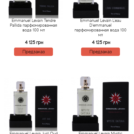
Acqua di Parma
Emmanuel Levain Tendre
Emmanuel Levain L'eau
Pallida парфюмированная
D'emmanuel
Acqua di Sardegna
вода 100 мл
парфюмированная вода 100
мл
4 125 грн
4 125 грн
Adidas
Предзаказ
Предзаказ
Aedes de Venustas
Aerin Lauder
Affinessence
Afnan
Agatha Ruiz de la Prada
Agent Provocateur
Emmanuel Levain Just Oud
Emmanuel Levain Mystic