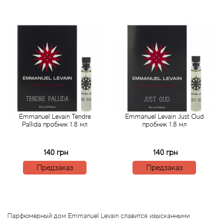
Angel Schlesser
Anima Mundi
Anna Sui
Annayake
Anne Fontaine
Emmanuel Levain Tendre
Emmanuel Levain Just Oud
Annick Goutal
Pallida пробник 1.8 мл
пробник 1.8 мл
Antonia's Flowers
140 грн
140 грн
Предзаказ
Предзаказ
Antonio Banderas
Antonio Puig
Парфюмерный дом Emmanuel Levain славится изысканными