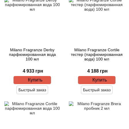
Angel Schlesser
Anima Mundi
Anna Sui
Annayake
Milano Fragranze Derby
Milano Fragranze Cortile
парфюмированная вода
тестер (парфюмированная
Anne Fontaine
100 мл
вода) 100 мл
4 933 грн
4 188 грн
Annick Goutal
Купить
Купить
Antonia's Flowers
Быстрый заказ
Быстрый заказ
Antonio Banderas
Antonio Puig