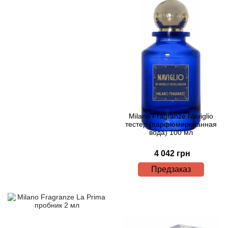
Bamotte
Banana Republic
Baruti
Baviphat
BeauFort London
Milano Fragranze Naviglio
тестер (парфюмированная
Bebe
вода) 100 мл
4 042 грн
Benetton
Предзаказ
Bentley
Beso Beach