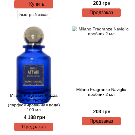
Attar Collection
203 грн
Купить
Предзаказ
Быстрый заказ
Au Pays de la Fleur d’Oranger
Axis
Azalia Parfums
Azzaro
Baldessarini
Milano Fragranze Naviglio
Baldinini
пробник 2 мл
Milano Fragranze Piazza
Affari тестер
(парфюмированная вода)
Balenciaga
100 мл
203 грн
4 188 грн
Предзаказ
Balmain
Предзаказ