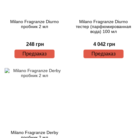
Boadicea the Victorious
Bogart
Milano Fragranze Diurno
Milano Fragranze Diurno
пробник 2 мл
тестер (парфюмированная
вода) 100 мл
Bogdan Zubchenko
248 грн
4 042 грн
Bois 1920
Предзаказ
Предзаказ
Bon Parfumeur
Bond No.9
Bottega Profumiera
Bottega Veneta
Boucheron
Milano Fragranze Derby
пробник 2 мл