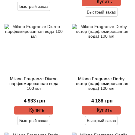
Alexandre Barthet
Купить
Быстрый заказ
Быстрый заказ
Alexandre J
Alfred Dunhill
Alyson Oldoini
Alyssa Ashley
American Crew
Milano Fragranze Diurno
Milano Fragranze Derby
парфюмированная вода
тестер (парфюмированная
100 мл
вода) 100 мл
Amouage
4 933 грн
4 188 грн
Amouroud
Купить
Купить
Andre L'Arom
Быстрый заказ
Быстрый заказ