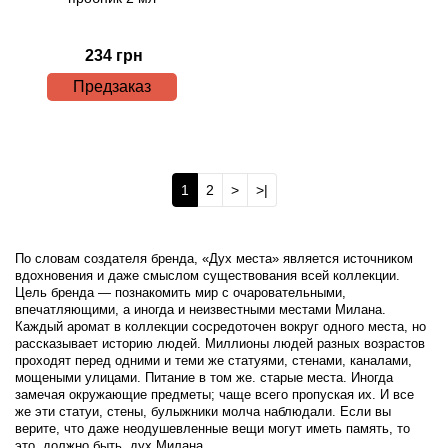
Brecourt
234 грн
Brioni
Предзаказ
Britney Spears
Brooks Brothers
1
2
>
>|
Bruno Banani
По словам создателя бренда, «Дух места» является источником
Brut
вдохновения и даже смыслом существования всей коллекции.
Цель бренда — познакомить мир с очаровательными,
впечатляющими, а иногда и неизвестными местами Милана.
Burberry
Каждый аромат в коллекции сосредоточен вокруг одного места, но
рассказывает историю людей. Миллионы людей разных возрастов
проходят перед одними и теми же статуями, стенами, каналами,
Bvlgari
мощеными улицами. Питание в том же. старые места. Иногда
замечая окружающие предметы; чаще всего пропуская их. И все
же эти статуи, стены, булыжники молча наблюдали. Если вы
Byblos
верите, что даже неодушевленные вещи могут иметь память, то
это, должно быть, дух Милана.