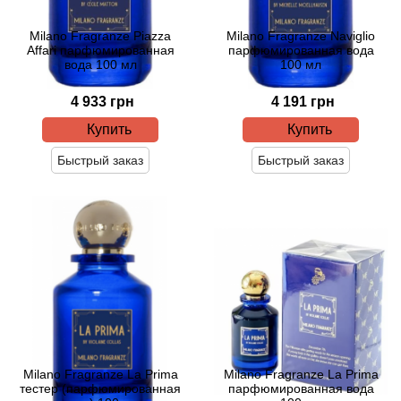
Milano Fragranze Piazza
Milano Fragranze Naviglio
Acqua di Parma
Affari парфюмированная
парфюмированная вода
вода 100 мл
100 мл
Acqua di Sardegna
4 933 грн
4 191 грн
Купить
Купить
Adidas
Быстрый заказ
Быстрый заказ
Aedes de Venustas
Aerin Lauder
Affinessence
Afnan
Agatha Ruiz de la Prada
Milano Fragranze La Prima
Milano Fragranze La Prima
тестер (парфюмированная
парфюмированная вода
Agent Provocateur