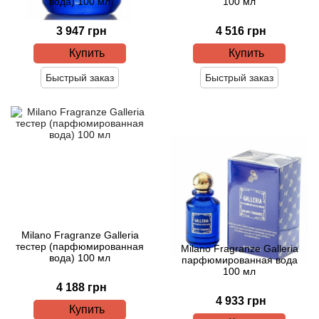
вода) 100 мл
100 мл
3 947 грн
4 516 грн
Agonist
Купить
Купить
Aigner
Быстрый заказ
Быстрый заказ
Aj Arabia (Widian)
Ajmal
Al Haramain
Al Jazeera
Milano Fragranze Galleria
Alaia Paris
тестер (парфюмированная
Milano Fragranze Galleria
вода) 100 мл
парфюмированная вода
100 мл
Alexander McQueen
4 188 грн
4 933 грн
Купить