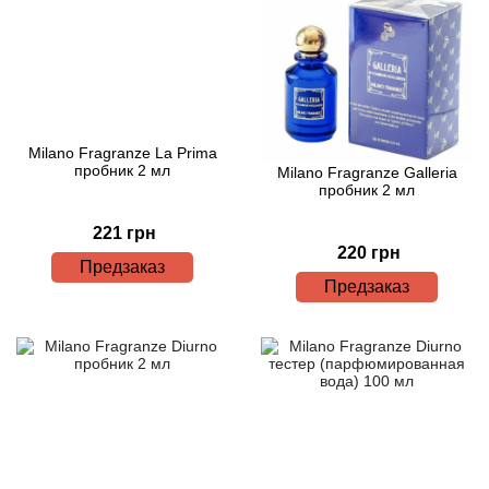
Betty Barclay
Beyonce
Bibliotheque de Parfum
Milano Fragranze La Prima
пробник 2 мл
Milano Fragranze Galleria
Biehl Parfumkunstwerke
пробник 2 мл
Bijan
221 грн
220 грн
Предзаказ
Bill Blass
Предзаказ
Biotherm
Blackglama
Blumarine