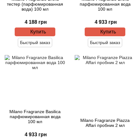
Arte Profumi
тестер (парфюмированная
парфюмированная вода
вода) 100 мл
100 мл
ArteOlfatto
4 188 грн
4 933 грн
Купить
Купить
Asabi
Быстрый заказ
Быстрый заказ
Asgharali
Atelier Cologne
Atelier Des Ors
Atelier Flou
Athena's
Milano Fragranze Basilica
парфюмированная вода
Milano Fragranze Piazza
100 мл
Affari пробник 2 мл
Atkinsons
4 933 грн