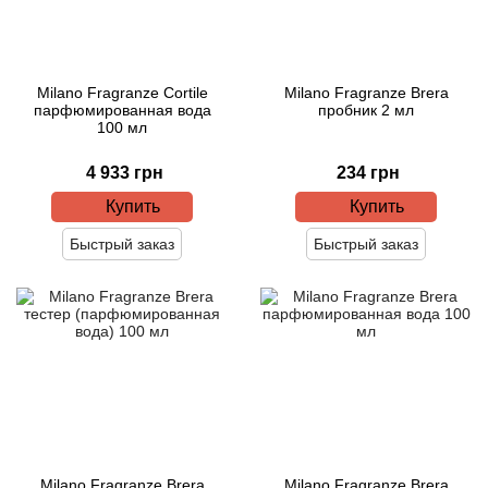
Antonio Visconti
Aquolina
Milano Fragranze Cortile
Milano Fragranze Brera
парфюмированная вода
пробник 2 мл
Arabesque Perfumes
100 мл
Arabiyat
4 933 грн
234 грн
Купить
Купить
Aramis
Быстрый заказ
Быстрый заказ
Ariana Grande
Armaf
Armand Basi
Arrogance
Milano Fragranze Brera
Milano Fragranze Brera