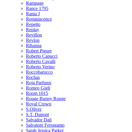
Rampage
Rance 1795
Rania J
Reminiscence
Repetto
Replay
Revillon
Revlon
Rihanna
Robert Piguet
Roberto Capucci
Roberto Cavalli
Roberto Verino
Roccobarocco
Rochas
Roja Parfums
Romeo Gigli
Room 1015
Rouge Bunny Rouge
Royal Crown
S.Oliver
S.T. Dupont
Salvador Dali
Salvatore Ferragamo
Sarah Jessica Parker