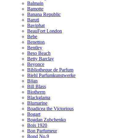
Balmain
Bamotte
Banana Republic
Baruti
Baviphat
BeauFort London
Bebe
Benetton
Bentley
Beso Beach
Betty Barclay
Beyonce
Bibliotheque de Parfum
Biehl Parfumkunstwerke
Bijan
Bill Blass
Biotherm
Blackglama
Blumarine
Boadicea the Victorious
Bogart
Bogdan Zubchenko
Bois 1920
Bon Parfumeur
Bond No.9