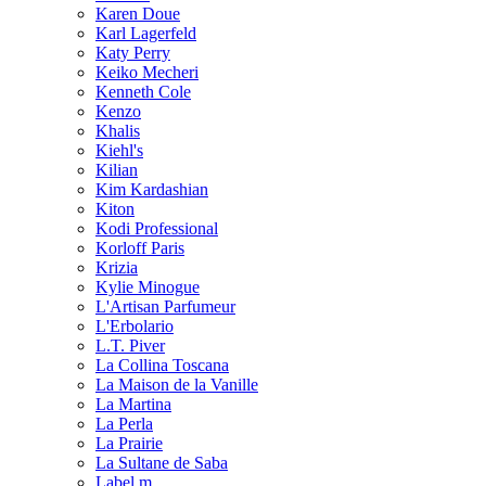
Karen Doue
Karl Lagerfeld
Katy Perry
Keiko Mecheri
Kenneth Cole
Kenzo
Khalis
Kiehl's
Kilian
Kim Kardashian
Kiton
Kodi Professional
Korloff Paris
Krizia
Kylie Minogue
L'Artisan Parfumeur
L'Erbolario
L.T. Piver
La Collina Toscana
La Maison de la Vanille
La Martina
La Perla
La Prairie
La Sultane de Saba
Label.m