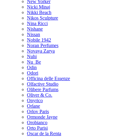
New Yorker
Nicki Minaj
Nikki Beach
Nikos Sculpture
Nina Ricci
Nishane
Nissan
Nobile 1942
Noran Perfumes
Novaya Zarya
Nuhi
Nu_Be
Odin
Odori
Officina delle Essenze
Olfactive Studio
Olibere Parfums
Oliver & Co.
Onyrico
Orlane
Orlov Paris
Ormonde Jayne
Orobianco
Orto Parisi
Oscar de la Renta