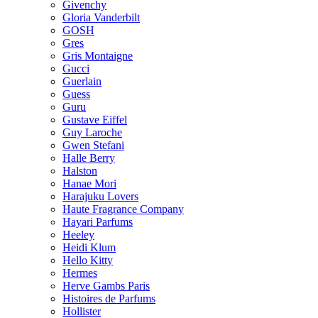
Givenchy
Gloria Vanderbilt
GOSH
Gres
Gris Montaigne
Gucci
Guerlain
Guess
Guru
Gustave Eiffel
Guy Laroche
Gwen Stefani
Halle Berry
Halston
Hanae Mori
Harajuku Lovers
Haute Fragrance Company
Hayari Parfums
Heeley
Heidi Klum
Hello Kitty
Hermes
Herve Gambs Paris
Histoires de Parfums
Hollister