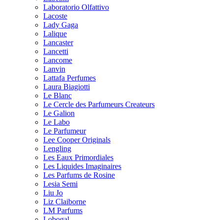
Laboratorio Olfattivo
Lacoste
Lady Gaga
Lalique
Lancaster
Lancetti
Lancome
Lanvin
Lattafa Perfumes
Laura Biagiotti
Le Blanc
Le Cercle des Parfumeurs Createurs
Le Galion
Le Labo
Le Parfumeur
Lee Cooper Originals
Lengling
Les Eaux Primordiales
Les Liquides Imaginaires
Les Parfums de Rosine
Lesia Semi
Liu Jo
Liz Claiborne
LM Parfums
Lobogal