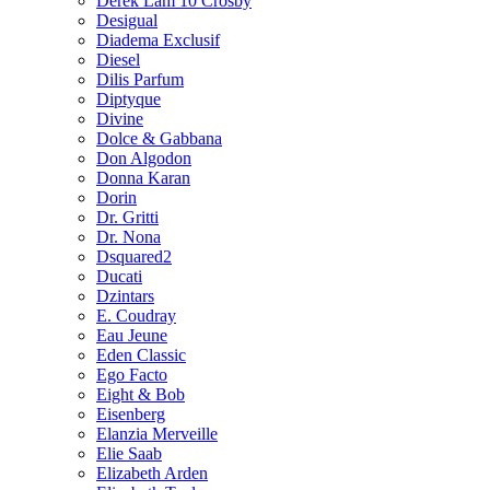
Derek Lam 10 Crosby
Desigual
Diadema Exclusif
Diesel
Dilis Parfum
Diptyque
Divine
Dolce & Gabbana
Don Algodon
Donna Karan
Dorin
Dr. Gritti
Dr. Nona
Dsquared2
Ducati
Dzintars
E. Coudray
Eau Jeune
Eden Classic
Ego Facto
Eight & Bob
Eisenberg
Elanzia Merveille
Elie Saab
Elizabeth Arden