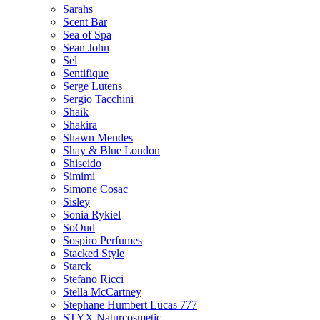
Sarahs
Scent Bar
Sea of Spa
Sean John
Sel
Sentifique
Serge Lutens
Sergio Tacchini
Shaik
Shakira
Shawn Mendes
Shay & Blue London
Shiseido
Simimi
Simone Cosac
Sisley
Sonia Rykiel
SoOud
Sospiro Perfumes
Stacked Style
Starck
Stefano Ricci
Stella McCartney
Stephane Humbert Lucas 777
STYX Naturсosmetic