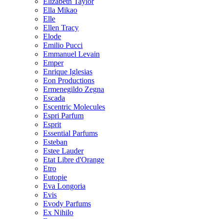
Elizabeth Taylor
Ella Mikao
Elle
Ellen Tracy
Elode
Emilio Pucci
Emmanuel Levain
Emper
Enrique Iglesias
Eon Productions
Ermenegildo Zegna
Escada
Escentric Molecules
Espri Parfum
Esprit
Essential Parfums
Esteban
Estee Lauder
Etat Libre d'Orange
Etro
Eutopie
Eva Longoria
Evis
Evody Parfums
Ex Nihilo