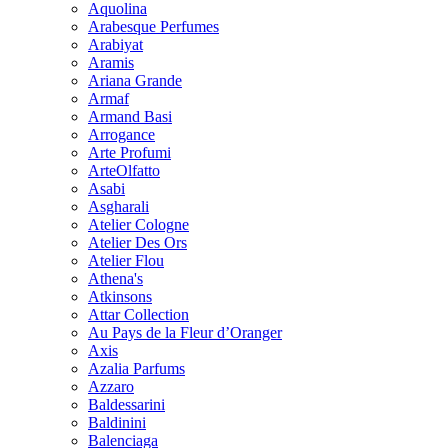
Aquolina
Arabesque Perfumes
Arabiyat
Aramis
Ariana Grande
Armaf
Armand Basi
Arrogance
Arte Profumi
ArteOlfatto
Asabi
Asgharali
Atelier Cologne
Atelier Des Ors
Atelier Flou
Athena's
Atkinsons
Attar Collection
Au Pays de la Fleur d’Oranger
Axis
Azalia Parfums
Azzaro
Baldessarini
Baldinini
Balenciaga