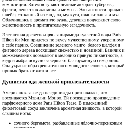
композиции. Затем вступают нежные аккорды туберозы,
фрезии, лепестков жасмина и мимозы. Элегантности придаст
шлейф, сотканный из сандала, мускуса, иланг-иланга и мха.
Облачившись в ароматную вуаль, девушка подчеркнет свою
женственность и притягательную загадочность.
Элегантная древесно-пряная пирамида туалетной воды Paris
Hilton for Men придется по вкусу мужественному, уверенному
в себе парню. Соединение зеленого манго, белого шалфея и
фигового дерева восхищает свежестью и новизной. Базилик и
можжевельник добавляют в мелодию пряную пикантность, а
кедр и амбра искусно завершают благоуханную симфонию.
Она украсит образ решительного молодого человека, который
привык брать от жизни все.
Душистая ода женской привлекательности
Американская звезда не единожды признавалась, что
восхищается Мэрилин Монро. Ей посвящено произведение
парфюмерного дома Paris Hilton Tease. В изысканный
фиолетовый сосуд заключена ароматная жидкость, в которой
слышны ноты:
сочного бергамота, разбавленные яблочно-персиковым