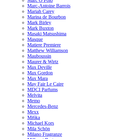
Marc O Polo
Marc-Antoine Barrois
Mariah Carey
Marina de Bourbon
Mark Birley
Mark Buxton
Masaki Matsushima
Masque
Matiere Premiere
Matthew Williamson
Mauboussin
Maurer & Wirtz
Max Deville
Max Gordon
Max Mara
May Fair Le Caire
MDCI Parfums
Melvita
Memo
Mercedes-Benz
Mexx
Mi6ka
Michael Kors
Mila Schön
Milano Fragranze