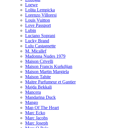
Loewe
Lolita Lempicka
Lorenzo Villoresi
Louis Vuitton
Love Passport
Lubin
Luciano Soprani
Lucky Brand
Lulu Castagnette
M. Micallef
Madonna Nudes 1979
Maison Crivelli
Maison Francis Kurkdjian
Maison Martin Margiela
Maison Tahite
Maitre Parfumeur et Gantier
Majda Bekkali
Mancera
Mandarina Duck
Mango
Map Of The Heart
Marc Ecko
Marc Jacobs
Marc Joseph