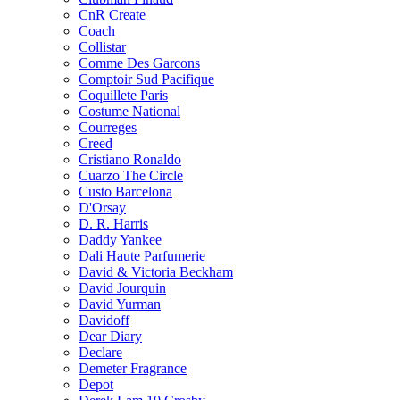
CnR Create
Coach
Collistar
Comme Des Garcons
Comptoir Sud Pacifique
Coquillete Paris
Costume National
Courreges
Creed
Cristiano Ronaldo
Cuarzo The Circle
Custo Barcelona
D'Orsay
D. R. Harris
Daddy Yankee
Dali Haute Parfumerie
David & Victoria Beckham
David Jourquin
David Yurman
Davidoff
Dear Diary
Declare
Demeter Fragrance
Depot