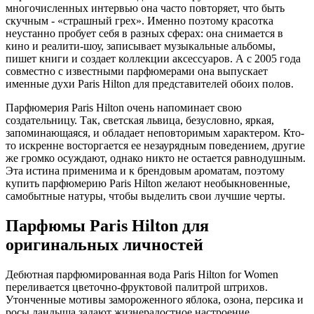
многочисленных интервью она часто повторяет, что быть
скучным - «страшный грех». Именно поэтому красотка
неустанно пробует себя в разных сферах: она снимается в
кино и реалити-шоу, записывает музыкальные альбомы,
пишет книги и создает коллекции аксессуаров. А с 2005 года
совместно с известными парфюмерами она выпускает
именные духи Paris Hilton для представителей обоих полов.
Парфюмерия Paris Hilton очень напоминает свою
создательницу. Так, светская львица, безусловно, яркая,
запоминающаяся, и обладает неповторимым характером. Кто-
то искренне восторгается ее незаурядным поведением, другие
же громко осуждают, однако никто не остается равнодушным.
Эта истина применима и к брендовым ароматам, поэтому
купить парфюмерию Paris Hilton желают необыкновенные,
самобытные натуры, чтобы выделить свои лучшие черты.
Парфюмы Paris Hilton для
оригинальных личностей
Дебютная парфюмированная вода Paris Hilton for Women
переливается цветочно-фруктовой палитрой штрихов.
Утонченные мотивы замороженного яблока, озона, персика и
росы ландыша задают жизнерадостное настроение