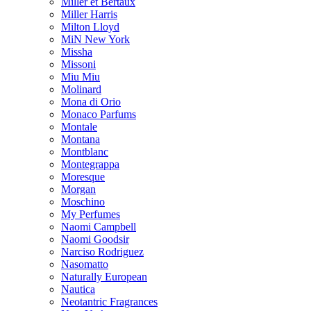
Miller et Bertaux
Miller Harris
Milton Lloyd
MiN New York
Missha
Missoni
Miu Miu
Molinard
Mona di Orio
Monaco Parfums
Montale
Montana
Montblanc
Montegrappa
Moresque
Morgan
Moschino
My Perfumes
Naomi Campbell
Naomi Goodsir
Narciso Rodriguez
Nasomatto
Naturally European
Nautica
Neotantric Fragrances