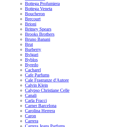
Bottega Profumiera
Bottega Veneta
Boucheron
Brecourt
Brioni
Britney Spears
Brooks Brothers
Bruno Banani
Brut
Burberry
Bvlgari
Byblos
Byredo
Cacharel
Cafe Parfums
Cale Fragranze d'Autore
Calvin Klein
Calypso Christiane Celle
Canali
Carla Fracci
Carner Barcelona
Carolina Herrera
Caron
Carrera
Carrera Jeans Parfums