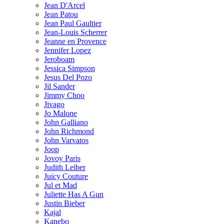
Jean D'Arcel
Jean Patou
Jean Paul Gaultier
Jean-Louis Scherrer
Jeanne en Provence
Jennifer Lopez
Jeroboam
Jessica Simpson
Jesus Del Pozo
Jil Sander
Jimmy Choo
Jivago
Jo Malone
John Galliano
John Richmond
John Varvatos
Joop
Jovoy Paris
Judith Leiber
Juicy Couture
Jul et Mad
Juliette Has A Gun
Justin Bieber
Kajal
Kanebo