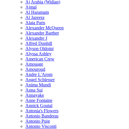
Aj Arabia (Widian)
Ajmal
Al Haramain
Al Jazeera
Alaia Paris
Alexander McQueen
Alexandre Barthet
Alexandre J
Alfred Dunhill
Alyson Oldoini
Alyssa Ashley
American Crew
Amouage
Amouroud
Andre L'Arom
Angel Schlesser
Anima Mundi
Anna Sui
Annayake
Anne Fontaine
Annick Goutal
Antonia's Flowers
Antonio Banderas
Antonio Puig
Antonio Visconti