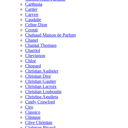
Carthusia
Cartier
Carven
Caudalie
Celine Dion
Cerruti
Chabaud Maison de Parfum
Chanel
Chantal Thomass
Charriol
Chevignon
Chloe
Chopard
Christian Audigier
Christian Dior
Christian Gautier
Christian Lacroix
Christian Louboutin
Christina Aguilera
Cindy Crawford
Ciro
Classico
Clinique
Clive Christian
Clubman Pinaud