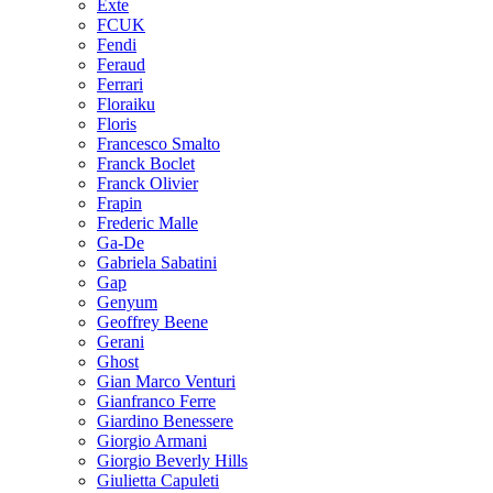
Exte
FCUK
Fendi
Feraud
Ferrari
Floraiku
Floris
Francesco Smalto
Franck Boclet
Franck Olivier
Frapin
Frederic Malle
Ga-De
Gabriela Sabatini
Gap
Genyum
Geoffrey Beene
Gerani
Ghost
Gian Marco Venturi
Gianfranco Ferre
Giardino Benessere
Giorgio Armani
Giorgio Beverly Hills
Giulietta Capuleti