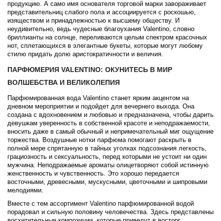
продукцию. А само имя основателя торговой марки завораживает
представительниц слабого пола и ассоциируется с роскошью,
изяществом и принадлежностью к высшему обществу. И
неудивительно, ведь чудесные благоухания Valentino, словно
бриллианты на солнце, переливаются целым спектром красочных
нот, сплетающихся в элегантные букеты, которые могут любому
стилю придать долю аристократичности и величия.
ПАРФЮМЕРИЯ VALENTINO: ОКУНИТЕСЬ В МИР
ВОЛШЕБСТВА И ВЕЛИКОЛЕПИЯ
Парфюмированная вода Valentino станет ярким акцентом на
дневном мероприятии и подойдет для вечернего выхода. Она
создана с вдохновением и любовью и предназначена, чтобы дарить
девушкам уверенность в собственной красоте и неподражаемости,
вносить даже в самый обычный и непримечательный миг ощущение
торжества. Воздушные нотки парфюма помогают раскрыть в
полной мере спрятанную в тайных уголках подсознания легкость,
грациозность и сексуальность, перед которыми не устоит ни один
мужчина. Неподражаемые ароматы олицетворяют собой истинную
женственность и чувственность. Это хорошо передается
восточными, древесными, мускусными, цветочными и шипровыми
мелодиями.
Вместе с тем ассортимент Valentino парфюмированной водой
порадовал и сильную половину человечества. Здесь представлены
восхитительные композиции, которые приведут в восторг