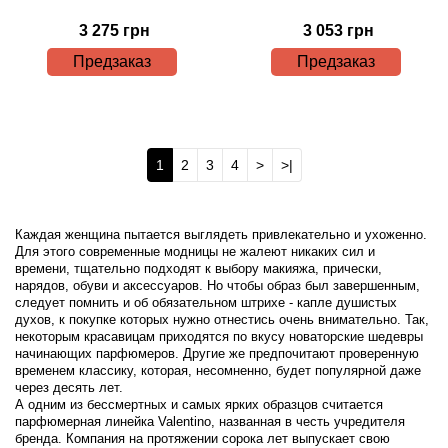
3 275 грн
3 053 грн
Предзаказ
Предзаказ
1
2
3
4
>
>|
Каждая женщина пытается выглядеть привлекательно и ухоженно.
Для этого современные модницы не жалеют никаких сил и
времени, тщательно подходят к выбору макияжа, прически,
нарядов, обуви и аксессуаров. Но чтобы образ был завершенным,
следует помнить и об обязательном штрихе - капле душистых
духов, к покупке которых нужно отнестись очень внимательно. Так,
некоторым красавицам приходятся по вкусу новаторские шедевры
начинающих парфюмеров. Другие же предпочитают проверенную
временем классику, которая, несомненно, будет популярной даже
через десять лет.
А одним из бессмертных и самых ярких образцов считается
парфюмерная линейка Valentino, названная в честь учредителя
бренда. Компания на протяжении сорока лет выпускает свою