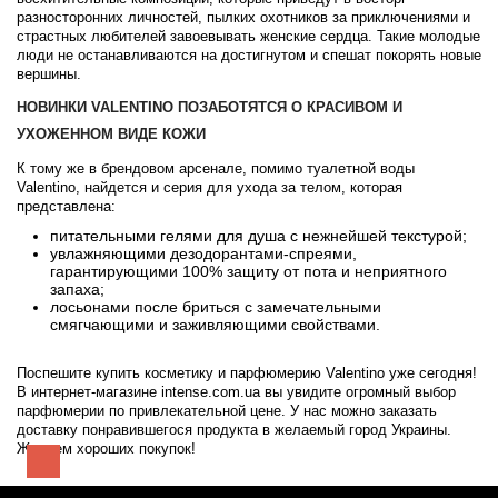
разносторонних личностей, пылких охотников за приключениями и
страстных любителей завоевывать женские сердца. Такие молодые
люди не останавливаются на достигнутом и спешат покорять новые
вершины.
НОВИНКИ VALENTINO ПОЗАБОТЯТСЯ О КРАСИВОМ И
УХОЖЕННОМ ВИДЕ КОЖИ
К тому же в брендовом арсенале, помимо туалетной воды
Valentino, найдется и серия для ухода за телом, которая
представлена:
питательными гелями для душа с нежнейшей текстурой;
увлажняющими дезодорантами-спреями,
гарантирующими 100% защиту от пота и неприятного
запаха;
лосьонами после бриться с замечательными
смягчающими и заживляющими свойствами.
Поспешите купить косметику и парфюмерию Valentino уже сегодня!
В интернет-магазине intense.com.ua вы увидите огромный выбор
парфюмерии по привлекательной цене. У нас можно заказать
доставку понравившегося продукта в желаемый город Украины.
Желаем хороших покупок!