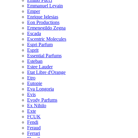
Emilio Pucci
Emmanuel Levain
Emper
Enrique Iglesias
Eon Productions
Ermenegildo Zegna
Escada
Escentric Molecules
Espri Parfum
Esprit
Essential Parfums
Esteban
Estee Lauder
Etat Libre d'Orange
Etro
Eutopie
Eva Longoria
Evis
Evody Parfums
Ex Nihilo
Exte
FCUK
Fendi
Feraud
Ferrari