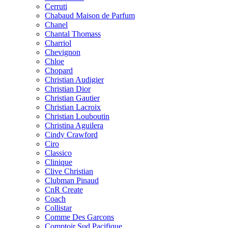
Cerruti
Chabaud Maison de Parfum
Chanel
Chantal Thomass
Charriol
Chevignon
Chloe
Chopard
Christian Audigier
Christian Dior
Christian Gautier
Christian Lacroix
Christian Louboutin
Christina Aguilera
Cindy Crawford
Ciro
Classico
Clinique
Clive Christian
Clubman Pinaud
CnR Create
Coach
Collistar
Comme Des Garcons
Comptoir Sud Pacifique