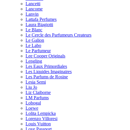
Lancetti
Lancome
Lanvin
Lattafa Perfumes
Laura Biagiotti
Le Blanc
Le Cercle des Parfumeurs Createurs
Le Galion
Le Labo
Le Parfumeur
Lee Cooper Originals
Lengling
Les Eaux Primordiales
Les Liquides Imaginaires
Les Parfums de Rosine
Lesia Semi
Liu Jo
Liz Claiborne
LM Parfums
Lobogal
Loewe
Lolita Lempicka
Lorenzo Villoresi
Louis Vuitton
Love Passport