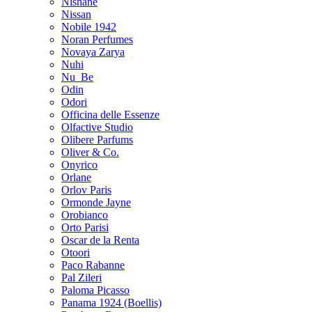
Nishane
Nissan
Nobile 1942
Noran Perfumes
Novaya Zarya
Nuhi
Nu_Be
Odin
Odori
Officina delle Essenze
Olfactive Studio
Olibere Parfums
Oliver & Co.
Onyrico
Orlane
Orlov Paris
Ormonde Jayne
Orobianco
Orto Parisi
Oscar de la Renta
Otoori
Paco Rabanne
Pal Zileri
Paloma Picasso
Panama 1924 (Boellis)