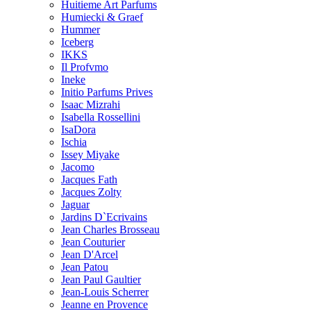
Huitieme Art Parfums
Humiecki & Graef
Hummer
Iceberg
IKKS
Il Profvmo
Ineke
Initio Parfums Prives
Isaac Mizrahi
Isabella Rossellini
IsaDora
Ischia
Issey Miyake
Jacomo
Jacques Fath
Jacques Zolty
Jaguar
Jardins D`Ecrivains
Jean Charles Brosseau
Jean Couturier
Jean D'Arcel
Jean Patou
Jean Paul Gaultier
Jean-Louis Scherrer
Jeanne en Provence