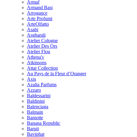
Armaf
Armand Basi
Arrogance
Arte Profumi
ArteOlfatto
Asabi
Asgharali
Atelier Cologne
Atelier Des Ors
Atelier Flou
Athena's
Atkinsons
Attar Collection
Au Pays de la Fleur d’Oranger
Axis
Azalia Parfums
Azzaro
Baldessarini
Baldinini
Balenciaga
Balmain
Bamotte
Banana Republic
Baruti
Baviphat