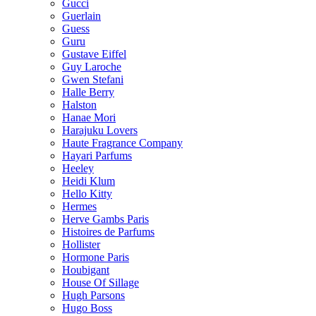
Gucci
Guerlain
Guess
Guru
Gustave Eiffel
Guy Laroche
Gwen Stefani
Halle Berry
Halston
Hanae Mori
Harajuku Lovers
Haute Fragrance Company
Hayari Parfums
Heeley
Heidi Klum
Hello Kitty
Hermes
Herve Gambs Paris
Histoires de Parfums
Hollister
Hormone Paris
Houbigant
House Of Sillage
Hugh Parsons
Hugo Boss