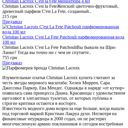
Christian Lacroix C'est la Fete миниатюра 4 мл
Christian Lacroix C'est la FeteЖенский цветочно-фруктовый,
древесный парфюм C'est La Fete, созданный..
215 грн
Предзаказ
Christian Lacroix C'est La Fete Patchouli парфюмированная вода
100 мл
Christian Lacroix C'est La Fete PatchouliВы бывали на Шри-
Ланке? Тогда вы точно ни с чем не спутаете..
755 грн
Предзаказ
Изумительные платья Christian Lacroix купить считают за
честь звезды мирового масштаба: Хелен Миррен, Сара
Джессика Паркер, Ева Мендес. Однажды в наряде «от кутюр»
появилась сама принцесса Диана. Красавицы с удовольствием
щеголяют в элегантных туалетах, от которых публика и
строгие критики остаются в восторге.
Известность модного дома возросла еще больше, когда вышли
под торговой маркой Кристиан Лакруа духи. Несмотря на
финансовые неурядицы в 2000 годах, он не растерял
многочисленную армию поклонников и сегодня востребован