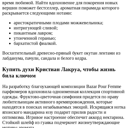
время любимой. Найти вдохновение для покорения новых
вершин поможет бестселлер, ароматная пирамида которого
раскрывается следующими нотами:
аристократичными плодами можжевельника;
интригующей сливой;
пикантным лавром;
утонченной геранью;
бархатистой фиалкой.
Восхитительный древесно-пряный букет окутан лентами из
лабданума, пачули, сандала и белого кедра.
Купить духи Кристиан Лакруа, чтобы жизнь
била ключом
На разработку благоухающей композиции Bazar Pour Femme
парфюмеров вдохновила одноименная коллекция спортивной
одежды. Фруктово-цветочная симфония придется по нраву
любительницам активного времяпровождения, которые
находятся в поисках незабываемых эмоций. Искрящаяся нотка
японского мандарина юзу подарит прилив радости и
оптимизма. Игривое настроение обеспечит аккорд нектарина.
Стойкий шлейф из гуаяка подчеркнет жизнеутверждающие
мотивы аромата.