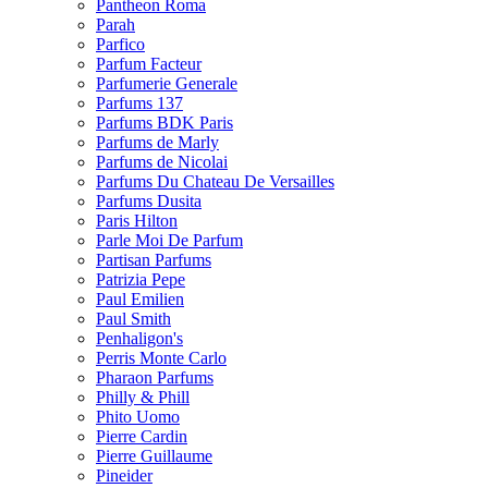
Pantheon Roma
Parah
Parfico
Parfum Facteur
Parfumerie Generale
Parfums 137
Parfums BDK Paris
Parfums de Marly
Parfums de Nicolai
Parfums Du Chateau De Versailles
Parfums Dusita
Paris Hilton
Parle Moi De Parfum
Partisan Parfums
Patrizia Pepe
Paul Emilien
Paul Smith
Penhaligon's
Perris Monte Carlo
Pharaon Parfums
Philly & Phill
Phito Uomo
Pierre Cardin
Pierre Guillaume
Pineider