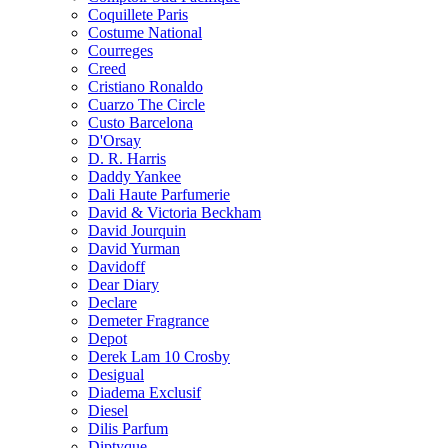
Coquillete Paris
Costume National
Courreges
Creed
Cristiano Ronaldo
Cuarzo The Circle
Custo Barcelona
D'Orsay
D. R. Harris
Daddy Yankee
Dali Haute Parfumerie
David & Victoria Beckham
David Jourquin
David Yurman
Davidoff
Dear Diary
Declare
Demeter Fragrance
Depot
Derek Lam 10 Crosby
Desigual
Diadema Exclusif
Diesel
Dilis Parfum
Diptyque