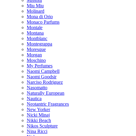
Missoni
Miu Miu
Molinard
Mona di Orio
Monaco Parfums
Montale
Montana
Montblanc
Montegrappa
Moresque
Morgan
Moschino
My Perfumes
Naomi Campbell
Naomi Goodsir
Narciso Rodriguez
Nasomatto
Naturally European
Nautica
Neotantric Fragrances
New Yorker
Nicki Minaj
Nikki Beach
Nikos Sculpture
Nina Ricci