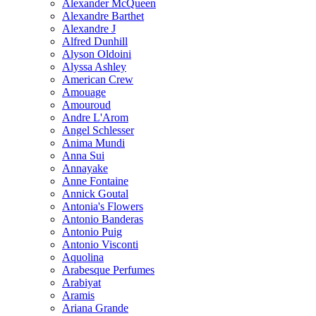
Alexander McQueen
Alexandre Barthet
Alexandre J
Alfred Dunhill
Alyson Oldoini
Alyssa Ashley
American Crew
Amouage
Amouroud
Andre L'Arom
Angel Schlesser
Anima Mundi
Anna Sui
Annayake
Anne Fontaine
Annick Goutal
Antonia's Flowers
Antonio Banderas
Antonio Puig
Antonio Visconti
Aquolina
Arabesque Perfumes
Arabiyat
Aramis
Ariana Grande