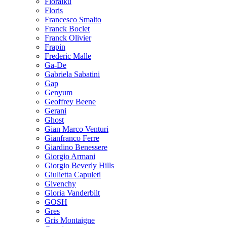
Floraiku
Floris
Francesco Smalto
Franck Boclet
Franck Olivier
Frapin
Frederic Malle
Ga-De
Gabriela Sabatini
Gap
Genyum
Geoffrey Beene
Gerani
Ghost
Gian Marco Venturi
Gianfranco Ferre
Giardino Benessere
Giorgio Armani
Giorgio Beverly Hills
Giulietta Capuleti
Givenchy
Gloria Vanderbilt
GOSH
Gres
Gris Montaigne