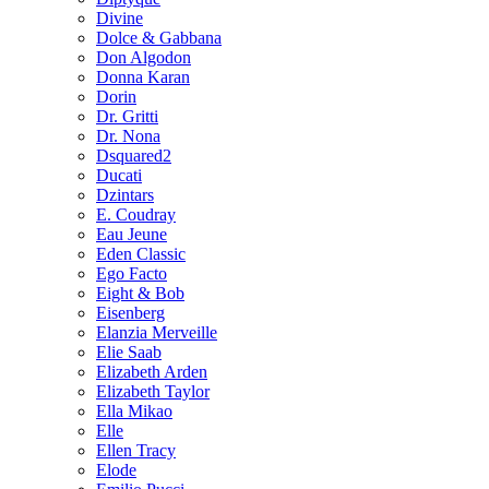
Divine
Dolce & Gabbana
Don Algodon
Donna Karan
Dorin
Dr. Gritti
Dr. Nona
Dsquared2
Ducati
Dzintars
E. Coudray
Eau Jeune
Eden Classic
Ego Facto
Eight & Bob
Eisenberg
Elanzia Merveille
Elie Saab
Elizabeth Arden
Elizabeth Taylor
Ella Mikao
Elle
Ellen Tracy
Elode