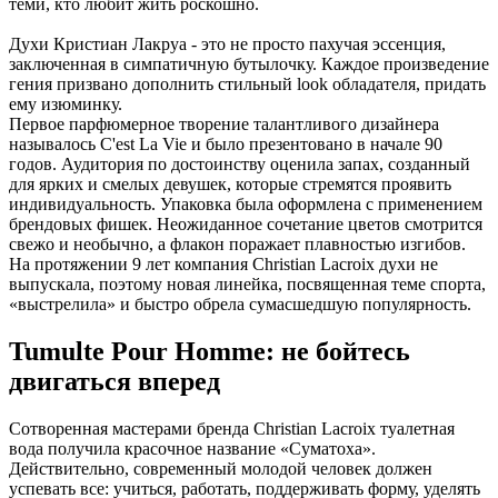
теми, кто любит жить роскошно.
Духи Кристиан Лакруа - это не просто пахучая эссенция,
заключенная в симпатичную бутылочку. Каждое произведение
гения призвано дополнить стильный look обладателя, придать
ему изюминку.
Первое парфюмерное творение талантливого дизайнера
называлось C'est La Vie и было презентовано в начале 90
годов. Аудитория по достоинству оценила запах, созданный
для ярких и смелых девушек, которые стремятся проявить
индивидуальность. Упаковка была оформлена с применением
брендовых фишек. Неожиданное сочетание цветов смотрится
свежо и необычно, а флакон поражает плавностью изгибов.
На протяжении 9 лет компания Christian Lacroix духи не
выпускала, поэтому новая линейка, посвященная теме спорта,
«выстрелила» и быстро обрела сумасшедшую популярность.
Tumulte Pour Homme: не бойтесь
двигаться вперед
Сотворенная мастерами бренда Christian Lacroix туалетная
вода получила красочное название «Суматоха».
Действительно, современный молодой человек должен
успевать все: учиться, работать, поддерживать форму, уделять