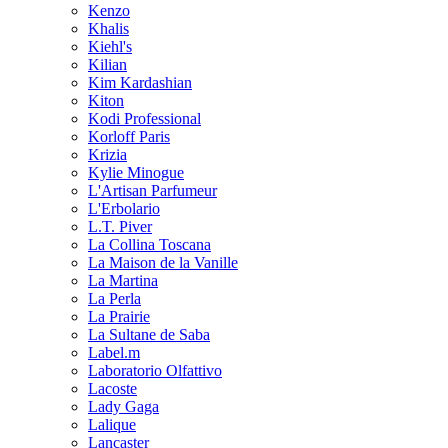
Kenzo
Khalis
Kiehl's
Kilian
Kim Kardashian
Kiton
Kodi Professional
Korloff Paris
Krizia
Kylie Minogue
L'Artisan Parfumeur
L'Erbolario
L.T. Piver
La Collina Toscana
La Maison de la Vanille
La Martina
La Perla
La Prairie
La Sultane de Saba
Label.m
Laboratorio Olfattivo
Lacoste
Lady Gaga
Lalique
Lancaster