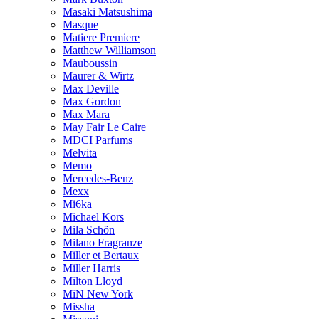
Masaki Matsushima
Masque
Matiere Premiere
Matthew Williamson
Mauboussin
Maurer & Wirtz
Max Deville
Max Gordon
Max Mara
May Fair Le Caire
MDCI Parfums
Melvita
Memo
Mercedes-Benz
Mexx
Mi6ka
Michael Kors
Mila Schön
Milano Fragranze
Miller et Bertaux
Miller Harris
Milton Lloyd
MiN New York
Missha