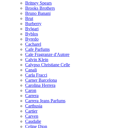
Britney Spears
Brooks Brothers
Bruno Banani
Brut
Burberry
Bvlgari
Byblos
Byredo
Cacharel
Cafe Parfums
Cale Fragranze d'Autore
Calvin Klein
Calypso Christiane Celle
Canali
Carla Fracci
Carner Barcelona
Carolina Herrera
Caron
Carrera
Carrera Jeans Parfums
Carthusia
Cartier
Carven
Caudalie
Celine Dion