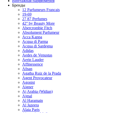
Винтажная парфюмерия
Бренды
12 Parfumeurs Francais
19-69
27 87 Perfumes
42° by Beauty More
Abercrombie Fitch
Absolument Parfumeur
Acca Kappa
Acqua di Parma
Acqua di Sardegna
Adidas
Aedes de Venustas
Aerin Lauder
Affinessence
Afnan
Agatha Ruiz de la Prada
Agent Provocateur
Agonist
Aigner
Aj Arabia (Widian)
Ajmal
Al Haramain
Al Jazeera
Alaia Paris