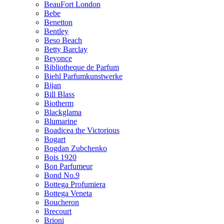
BeauFort London
Bebe
Benetton
Bentley
Beso Beach
Betty Barclay
Beyonce
Bibliotheque de Parfum
Biehl Parfumkunstwerke
Bijan
Bill Blass
Biotherm
Blackglama
Blumarine
Boadicea the Victorious
Bogart
Bogdan Zubchenko
Bois 1920
Bon Parfumeur
Bond No.9
Bottega Profumiera
Bottega Veneta
Boucheron
Brecourt
Brioni