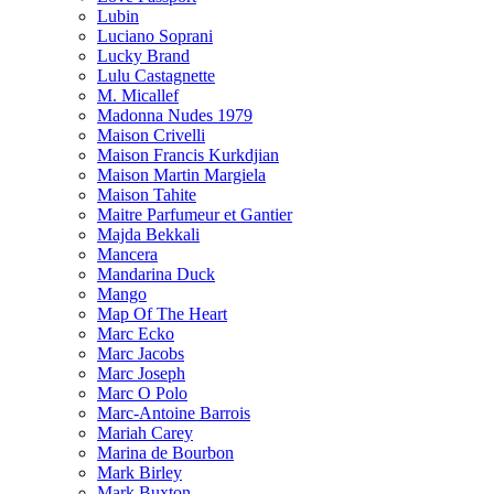
Lubin
Luciano Soprani
Lucky Brand
Lulu Castagnette
M. Micallef
Madonna Nudes 1979
Maison Crivelli
Maison Francis Kurkdjian
Maison Martin Margiela
Maison Tahite
Maitre Parfumeur et Gantier
Majda Bekkali
Mancera
Mandarina Duck
Mango
Map Of The Heart
Marc Ecko
Marc Jacobs
Marc Joseph
Marc O Polo
Marc-Antoine Barrois
Mariah Carey
Marina de Bourbon
Mark Birley
Mark Buxton