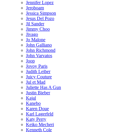
Jennifer Lopez
Jeroboam
Jessica Simpson
Jesus Del Pozo
Jil Sander
Jimmy Choo
Jivago
Jo Malone
John Galliano
John Richmond
John Varvatos
Joop
Jovoy Paris
Judith Leiber
Juicy Couture
Jul et Mad
Juliette Has A Gun
Justin Bieber
Kajal
Kanebo
Karen Doue
Karl Lagerfeld
Katy Perry
Keiko Mecheri
Kenneth Cole