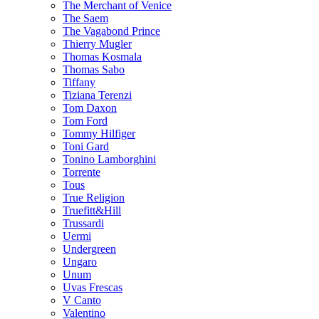
The Merchant of Venice
The Saem
The Vagabond Prince
Thierry Mugler
Thomas Kosmala
Thomas Sabo
Tiffany
Tiziana Terenzi
Tom Daxon
Tom Ford
Tommy Hilfiger
Toni Gard
Tonino Lamborghini
Torrente
Tous
True Religion
Truefitt&Hill
Trussardi
Uermi
Undergreen
Ungaro
Unum
Uvas Frescas
V Canto
Valentino