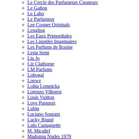
Le Cercle des Parfumeurs Createurs
Le Galion
Le Labo
Le Parfumeur
Lee Cooper Originals
Lengling
Les Eaux Primordiales
Les Liquides Imaginaires
Les Parfums de Rosine
Lesia Semi
Liu Jo
Liz Claiborne
LM Parfums
Lobogal
Loewe
Lolita Lempicka
Lorenzo Villoresi
Louis Vuitton
Love Passport
Lubin
Luciano Soprani
Lucky Brand
Lulu Castagnette
M. Micallef
Madonna Nudes 1979