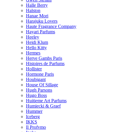
Halle Berry
Halston
Hanae Mori
Harajuku Lovers
Haute Fragrance Company
Hayari Parfums
Heeley
Heidi Klum
Hello Kitty
Hermes
Herve Gambs Paris
Histoires de Parfums
Hollister
Hormone Paris
Houbigant
House Of Sillage
Hugh Parsons
Hugo Boss
Huitieme Art Parfums
Humiecki & Graef
Hummer
Iceberg
IKKS
Il Profvmo