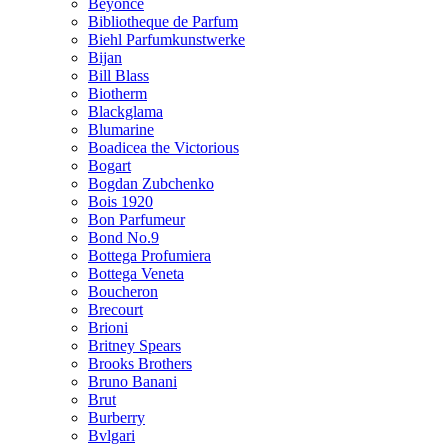
Beyonce
Bibliotheque de Parfum
Biehl Parfumkunstwerke
Bijan
Bill Blass
Biotherm
Blackglama
Blumarine
Boadicea the Victorious
Bogart
Bogdan Zubchenko
Bois 1920
Bon Parfumeur
Bond No.9
Bottega Profumiera
Bottega Veneta
Boucheron
Brecourt
Brioni
Britney Spears
Brooks Brothers
Bruno Banani
Brut
Burberry
Bvlgari