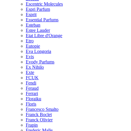
Escentric Molecules
Espri Parfum
Esprit
Essential Parfums
Esteban
Estee Lauder
Etat Libre d'Orange
Etro
Eutopie
Eva Longoria
Evis
Evody Parfums
Ex Nihilo
Exte
FCUK
Fendi
Feraud
Ferrari
Floraiku
Floris
Francesco Smalto
Franck Boclet
Franck Olivier
Frapin
Frederic Malle