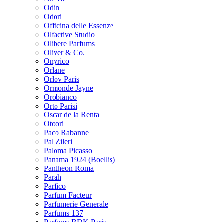
Odin
Odori
Officina delle Essenze
Olfactive Studio
Olibere Parfums
Oliver & Co.
Onyrico
Orlane
Orlov Paris
Ormonde Jayne
Orobianco
Orto Parisi
Oscar de la Renta
Otoori
Paco Rabanne
Pal Zileri
Paloma Picasso
Panama 1924 (Boellis)
Pantheon Roma
Parah
Parfico
Parfum Facteur
Parfumerie Generale
Parfums 137
Parfums BDK Paris