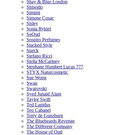
Shay & Blue London
Shiseido
Simimi
Simone Cosac
Sisley
Sonia Rykiel
SoOud
Sospiro Perfumes
Stacked Style
Starck
Stefano Ricci
Stella McCartney
Stephane Humbert Lucas 777
STYX Naturсosmetic
Sue Wong
Swan
Swarovski
Syed Junaid Alam
Taylor Swift
Ted Lapidus
Teo Cabanel
Terry de Gunzburg
The Bluebeards Revenge
The Different Company
The House of Oud