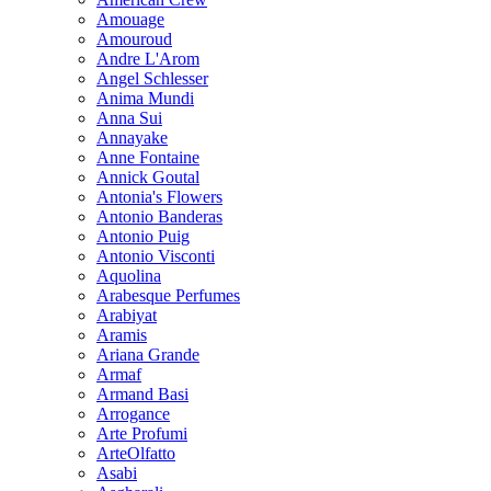
Amouage
Amouroud
Andre L'Arom
Angel Schlesser
Anima Mundi
Anna Sui
Annayake
Anne Fontaine
Annick Goutal
Antonia's Flowers
Antonio Banderas
Antonio Puig
Antonio Visconti
Aquolina
Arabesque Perfumes
Arabiyat
Aramis
Ariana Grande
Armaf
Armand Basi
Arrogance
Arte Profumi
ArteOlfatto
Asabi