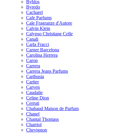
Byblos
Byredo
Cacharel
Cafe Parfums
Cale Fragranze d'Autore
Calvin Klein
Calypso Christiane Celle
Canali
Carla Fracci
Carner Barcelona
Carolina Herrera
Caron
Carrera
Carrera Jeans Parfums
Carthusia
Cartier
Carven
Caudalie
Celine Dion
Cerruti
Chabaud Maison de Parfum
Chanel
Chantal Thomass
Charriol
Chevignon