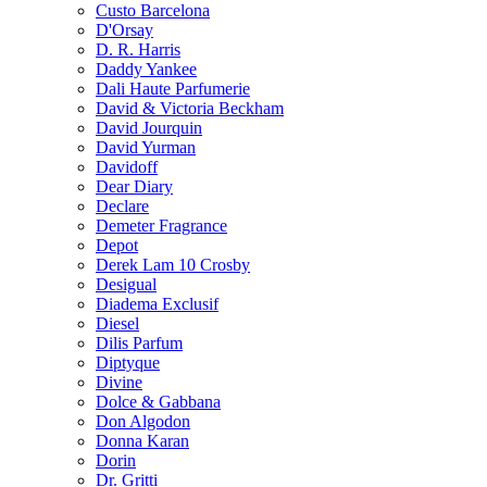
Custo Barcelona
D'Orsay
D. R. Harris
Daddy Yankee
Dali Haute Parfumerie
David & Victoria Beckham
David Jourquin
David Yurman
Davidoff
Dear Diary
Declare
Demeter Fragrance
Depot
Derek Lam 10 Crosby
Desigual
Diadema Exclusif
Diesel
Dilis Parfum
Diptyque
Divine
Dolce & Gabbana
Don Algodon
Donna Karan
Dorin
Dr. Gritti