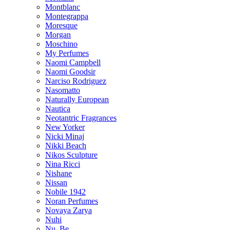
Montblanc
Montegrappa
Moresque
Morgan
Moschino
My Perfumes
Naomi Campbell
Naomi Goodsir
Narciso Rodriguez
Nasomatto
Naturally European
Nautica
Neotantric Fragrances
New Yorker
Nicki Minaj
Nikki Beach
Nikos Sculpture
Nina Ricci
Nishane
Nissan
Nobile 1942
Noran Perfumes
Novaya Zarya
Nuhi
Nu_Be