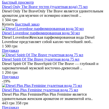
Быстрый просмотр
Diesel Only The Brave тестер (туалетная вода) 75 мл
Diesel Only The BraveOnly The Brave является удивительным
ароматом для мужчин от всемирно известной ..
1 504 грн
Купить
Быстрый заказ
Diesel Loverdose парфюмированная вода 50 мл
Diesel LoverdoseЖенская парфюмированная вода Diesel
Loverdose представляет собой каплю чистейшей люб..
1 500 грн
Предзаказ
Diesel Spirit Of The Brave туалетная вода 75 мл
Diesel Spirit Of The BraveSpirit Of The Brave — глубокий и
харизматичный мужской восточно-древесный ..
1 204 грн
Предзаказ
-19%
Diesel Plus Plus Feminine туалетная вода 75 мл
Diesel Plus Plus FemininePlus Plus Feminine является
удивительным женским ароматом от знаменитой ита..
443 грн
358 грн
Предзаказ