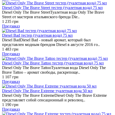
Diesel Only The Brave Street тестер (туалетная вода) 75 мл
Diesel Only The Brave StreetТуалетная вода Only The Brave
Street от мастеров итальянского бренда Die..
1 235 грн
Предзаказ
Diesel Bad тестер (туалетная вода) 75 мл
Diesel BadDiesel Bad - новый аромат, который был
представлен модным брендом Diesel в августе 2016 го..
1 483 грн
Предзаказ
Diesel Only The Brave Tattoo тестер (туалетная вода) 75 мл
Diesel Only The Brave TattooТуалетная вода Diesel Only The
Brave Tattoo – аромат свободы, раскрепоще..
1 107 грн
Предзаказ
Diesel Only The Brave Extreme туалетная вода 50 мл
Diesel Only The Brave ExtremeDiesel Only The Brave Extreme
представляет собой сенсационный и революц..
1 190 грн
Предзаказ