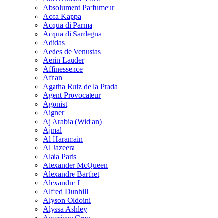
Absolument Parfumeur
Acca Kappa
Acqua di Parma
Acqua di Sardegna
Adidas
Aedes de Venustas
Aerin Lauder
Affinessence
Afnan
Agatha Ruiz de la Prada
Agent Provocateur
Agonist
Aigner
Aj Arabia (Widian)
Ajmal
Al Haramain
Al Jazeera
Alaia Paris
Alexander McQueen
Alexandre Barthet
Alexandre J
Alfred Dunhill
Alyson Oldoini
Alyssa Ashley
American Crew