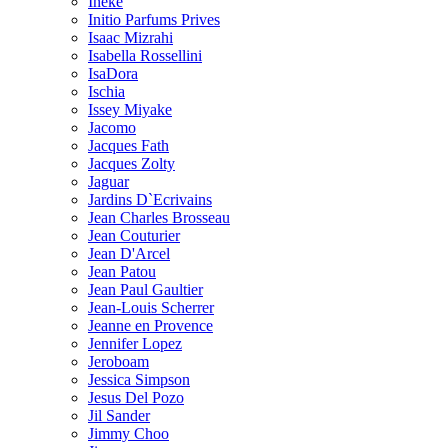
Ineke
Initio Parfums Prives
Isaac Mizrahi
Isabella Rossellini
IsaDora
Ischia
Issey Miyake
Jacomo
Jacques Fath
Jacques Zolty
Jaguar
Jardins D`Ecrivains
Jean Charles Brosseau
Jean Couturier
Jean D'Arcel
Jean Patou
Jean Paul Gaultier
Jean-Louis Scherrer
Jeanne en Provence
Jennifer Lopez
Jeroboam
Jessica Simpson
Jesus Del Pozo
Jil Sander
Jimmy Choo