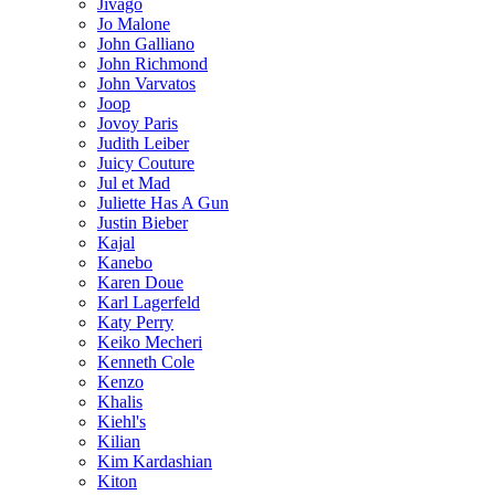
Jivago
Jo Malone
John Galliano
John Richmond
John Varvatos
Joop
Jovoy Paris
Judith Leiber
Juicy Couture
Jul et Mad
Juliette Has A Gun
Justin Bieber
Kajal
Kanebo
Karen Doue
Karl Lagerfeld
Katy Perry
Keiko Mecheri
Kenneth Cole
Kenzo
Khalis
Kiehl's
Kilian
Kim Kardashian
Kiton