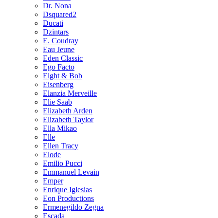
Dr. Nona
Dsquared2
Ducati
Dzintars
E. Coudray
Eau Jeune
Eden Classic
Ego Facto
Eight & Bob
Eisenberg
Elanzia Merveille
Elie Saab
Elizabeth Arden
Elizabeth Taylor
Ella Mikao
Elle
Ellen Tracy
Elode
Emilio Pucci
Emmanuel Levain
Emper
Enrique Iglesias
Eon Productions
Ermenegildo Zegna
Escada