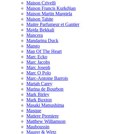
Maison Crivelli
Maison Francis Kurkdjian
Maison Martin Margiela
Maison Tahite
Maitre Parfumeur et Gantier
Majda Bekkali
Mancera
Mandarina Duck
Mango
Map Of The Heart
Marc Ecko
Marc Jacobs
Marc Joseph
Marc O Polo
Marc-Antoine Barrois
Mariah Carey
Marina de Bourbon
Mark Birley
Mark Buxton
Masaki Matsushima
Masque
Matiere Premiere
Matthew Williamson
Mauboussin
Maurer & Wirtz