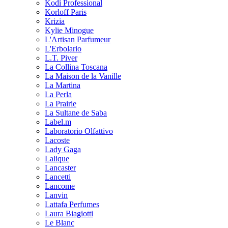
Kodi Professional
Korloff Paris
Krizia
Kylie Minogue
L'Artisan Parfumeur
L'Erbolario
L.T. Piver
La Collina Toscana
La Maison de la Vanille
La Martina
La Perla
La Prairie
La Sultane de Saba
Label.m
Laboratorio Olfattivo
Lacoste
Lady Gaga
Lalique
Lancaster
Lancetti
Lancome
Lanvin
Lattafa Perfumes
Laura Biagiotti
Le Blanc