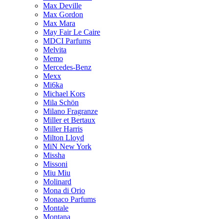
Max Deville
Max Gordon
Max Mara
May Fair Le Caire
MDCI Parfums
Melvita
Memo
Mercedes-Benz
Mexx
Mi6ka
Michael Kors
Mila Schön
Milano Fragranze
Miller et Bertaux
Miller Harris
Milton Lloyd
MiN New York
Missha
Missoni
Miu Miu
Molinard
Mona di Orio
Monaco Parfums
Montale
Montana