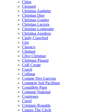
Chloe
Chopard
Christian Audigier
Christian Dior
Christian Gautier
Christian Lacroix
Christian Louboutin
Christina Aguilera
Cindy Crawford
Ciro
Classico
Clinique
Clive Christian
Clubman Pinaud
CnR Create
Coach
Collistar
Comme Des Garcons
Comptoir Sud Pacifique
Coquillete Paris
Costume National
Courreges
Creed
Cristiano Ronaldo
Cuarzo The Circle