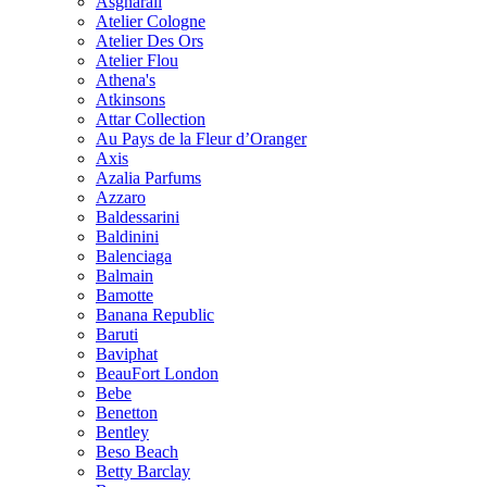
Asgharali
Atelier Cologne
Atelier Des Ors
Atelier Flou
Athena's
Atkinsons
Attar Collection
Au Pays de la Fleur d’Oranger
Axis
Azalia Parfums
Azzaro
Baldessarini
Baldinini
Balenciaga
Balmain
Bamotte
Banana Republic
Baruti
Baviphat
BeauFort London
Bebe
Benetton
Bentley
Beso Beach
Betty Barclay