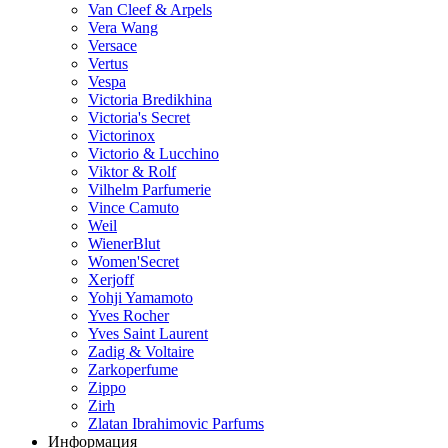
Van Cleef & Arpels
Vera Wang
Versace
Vertus
Vespa
Victoria Bredikhina
Victoria's Secret
Victorinox
Victorio & Lucchino
Viktor & Rolf
Vilhelm Parfumerie
Vince Camuto
Weil
WienerBlut
Women'Secret
Xerjoff
Yohji Yamamoto
Yves Rocher
Yves Saint Laurent
Zadig & Voltaire
Zarkoperfume
Zippo
Zirh
Zlatan Ibrahimovic Parfums
Информация