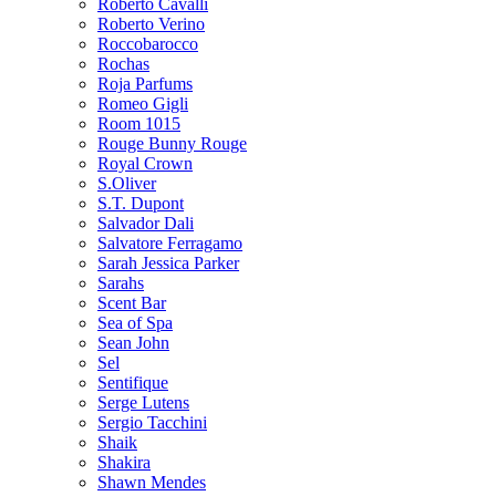
Roberto Cavalli
Roberto Verino
Roccobarocco
Rochas
Roja Parfums
Romeo Gigli
Room 1015
Rouge Bunny Rouge
Royal Crown
S.Oliver
S.T. Dupont
Salvador Dali
Salvatore Ferragamo
Sarah Jessica Parker
Sarahs
Scent Bar
Sea of Spa
Sean John
Sel
Sentifique
Serge Lutens
Sergio Tacchini
Shaik
Shakira
Shawn Mendes