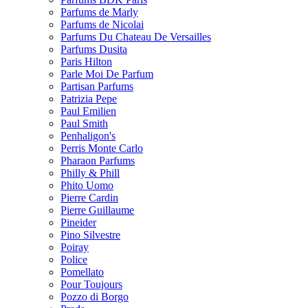
Parfums de Marly
Parfums de Nicolai
Parfums Du Chateau De Versailles
Parfums Dusita
Paris Hilton
Parle Moi De Parfum
Partisan Parfums
Patrizia Pepe
Paul Emilien
Paul Smith
Penhaligon's
Perris Monte Carlo
Pharaon Parfums
Philly & Phill
Phito Uomo
Pierre Cardin
Pierre Guillaume
Pineider
Pino Silvestre
Poiray
Police
Pomellato
Pour Toujours
Pozzo di Borgo