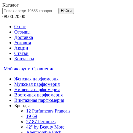
Каталог
08:00-20:00
О нас
Отзывы
Доставка
Условия
Aкции
Статьи
Контакты
Мой аккаунт
Сравнение
Женская парфюмерия
Мужская парфюмерия
Нишевая парфюмерия
Восточная парфюмерия
Винтажная парфюмерия
Бренды
12 Parfumeurs Francais
19-69
27 87 Perfumes
42° by Beauty More
Abercrombie Fitch