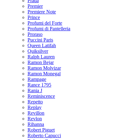
Prada
Premier
Premiere Note
Prince
Profumi del Forte
Profumi di Pantelleria
Proraso
Puccini Paris
Queen Latifah
Quiksilver
Ralph Lauren
Ramon Bejar
Ramon Molvizar
Ramon Monegal
Rampage
Rance 1795
Rania J
Reminiscence
Repetto
Replay
Revillon
Revlon
Rihanna
Robert Piguet
Roberto Capucci