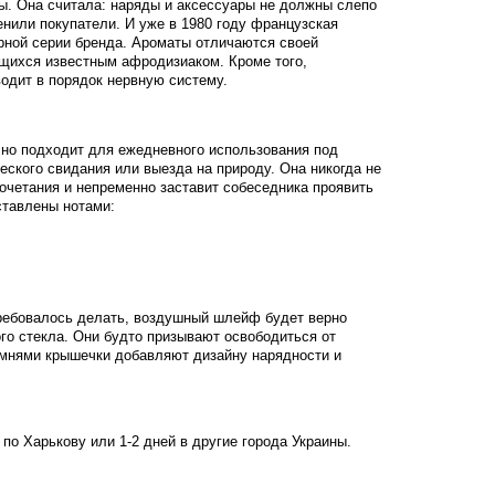
ы. Она считала: наряды и аксессуары не должны слепо
нили покупатели. И уже в 1980 году французская
рной серии бренда. Ароматы отличаются своей
щихся известным афродизиаком. Кроме того,
одит в порядок нервную систему.
чно подходит для ежедневного использования под
ского свидания или выезда на природу. Она никогда не
сочетания и непременно заставит собеседника проявить
ставлены нотами:
требовалось делать, воздушный шлейф будет верно
го стекла. Они будто призывают освободиться от
амнями крышечки добавляют дизайну нарядности и
 по Харькову или 1-2 дней в другие города Украины.