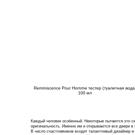
Reminiscence Pour Homme тестер (туалетная вода
100 мл
1 490 грн
Предзаказ
Каждый человек особенный. Некоторые пытаются это ск
оригинальность. Именно им и открываются все двери в 
В число счастливчиков входит талантливый дизайнер и