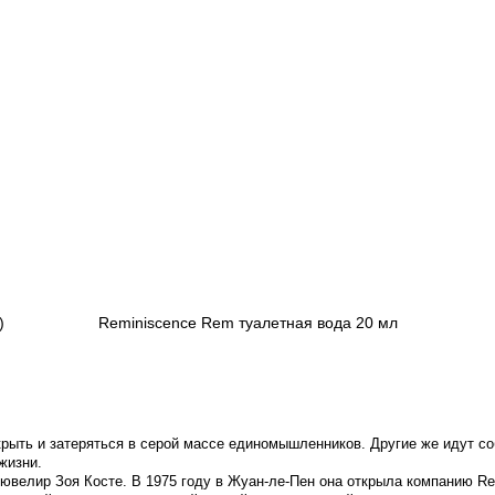
)
Reminiscence Rem туалетная вода 20 мл
475 грн
Предзаказ
рыть и затеряться в серой массе единомышленников. Другие же идут со
жизни.
 ювелир Зоя Косте. В 1975 году в Жуан-ле-Пен она открыла компанию R