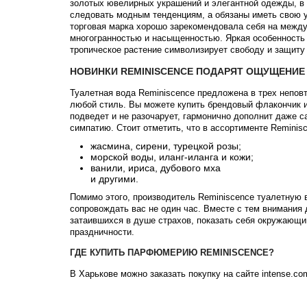
золотых ювелирных украшений и элегантной одежды, в 
следовать модным тенденциям, а обязаны иметь свою у
торговая марка хорошо зарекомендовала себя на межд
многогранностью и насыщенностью. Яркая особенность
тропическое растение символизирует свободу и защиту
НОВИНКИ REMINISCENCE ПОДАРЯТ ОЩУЩЕНИЕ
Туалетная вода Reminiscence предложена в трех непов
любой стиль. Вы можете купить брендовый флакончик и
подведет и не разочарует, гармонично дополнит даже с
симпатию. Стоит отметить, что в ассортименте Remini
жасмина, сирени, турецкой розы;
морской воды, иланг-иланга и кожи;
ванили, ириса, дубового мха
и другими.
Помимо этого, производитель Reminiscence туалетную 
сопровождать вас не один час. Вместе с тем внимания
затаившихся в душе страхов, показать себя окружающи
праздничности.
ГДЕ КУПИТЬ ПАРФЮМЕРИЮ REMINISCENCE?
В Харькове можно заказать покупку на сайте intense.co