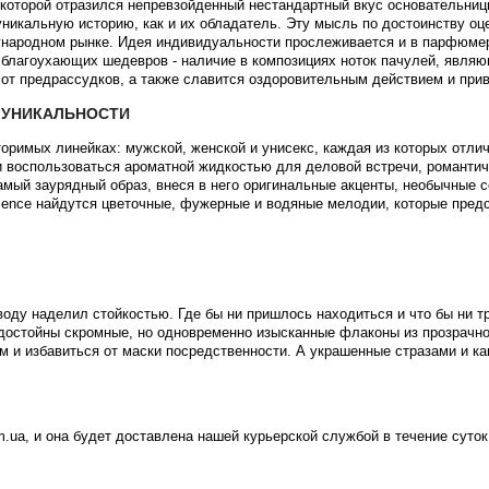
которой отразился непревзойденный нестандартный вкус основательниц
никальную историю, как и их обладатель. Эту мысль по достоинству оце
ународном рынке. Идея индивидуальности прослеживается и в парфюме
 благоухающих шедевров - наличие в композициях ноток пачулей, являю
 от предрассудков, а также славится оздоровительным действием и прив
 УНИКАЛЬНОСТИ
торимых линейках: мужской, женской и унисекс, каждая из которых отли
 воспользоваться ароматной жидкостью для деловой встречи, романтиче
амый заурядный образ, внеся в него оригинальные акценты, необычные 
scence найдутся цветочные, фужерные и водяные мелодии, которые пред
воду наделил стойкостью. Где бы ни пришлось находиться и что бы ни 
 достойны скромные, но одновременно изысканные флаконы из прозрачно
м и избавиться от маски посредственности. А украшенные стразами и к
m.ua, и она будет доставлена нашей курьерской службой в течение суток