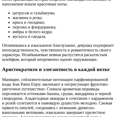
наполнение вошли красочные ноты:
цитрусов и гальбанума;
жасмина и розы;
ириса и гвоздики;
персика и флердоранжа;
амбры и белого кедра;
мускуса и сандала.
Облачившись в изысканное благоухание, девушка подчеркнет
непосредственность, чувственность и романтичность своего
характера. Незабываемые веянья распустятся раскатистым
шлейфом, который непременно оценят окружающие.
Аристократизм и элегантность в каждой нотке
Манящие, соблазнительные интонации парфюмированной
воды Jean Patou Enjoy завлекают в интригующее фруктово-
цветочное путешествие. Сначала ароматная пирамида
переливается оттенками банана, груши, мандарина и черной
смородины. Альдегидные аккорды в сочетании с кардамоном
и розой сплетаются в пьянящую душистую мелодию. Свежая
пряность пачулей, соединяясь с нежными древесно-
ванильными мотивами, изысканно завершает прелестное