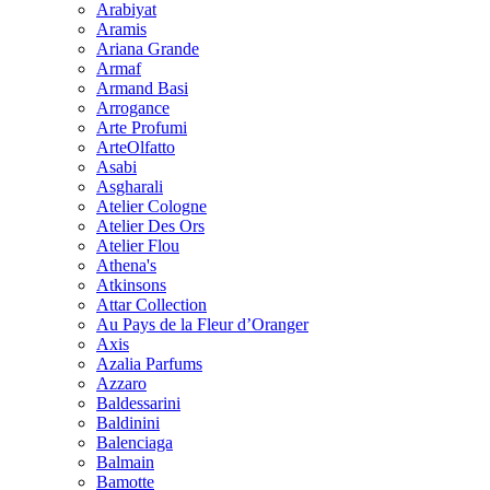
Arabiyat
Aramis
Ariana Grande
Armaf
Armand Basi
Arrogance
Arte Profumi
ArteOlfatto
Asabi
Asgharali
Atelier Cologne
Atelier Des Ors
Atelier Flou
Athena's
Atkinsons
Attar Collection
Au Pays de la Fleur d’Oranger
Axis
Azalia Parfums
Azzaro
Baldessarini
Baldinini
Balenciaga
Balmain
Bamotte