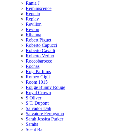
Rania J
Reminiscence
Repetto
Replay
Revillon
Revlon
Rihanna
Robert Piguet
Roberto Capucci
Roberto Cavalli
Roberto Verino
Roccobarocco
Rochas
Roja Parfums
Romeo Gigli
Room 1015
Rouge Bunny Rouge
Royal Crown
S.Oliver
S.T. Dupont
Salvador Dali
Salvatore Ferragamo
Sarah Jessica Parker
Sarahs
Scent Bar