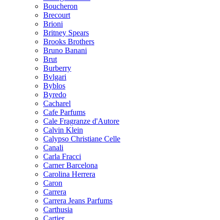
Boucheron
Brecourt
Brioni
Britney Spears
Brooks Brothers
Bruno Banani
Brut
Burberry
Bvlgari
Byblos
Byredo
Cacharel
Cafe Parfums
Cale Fragranze d'Autore
Calvin Klein
Calypso Christiane Celle
Canali
Carla Fracci
Carner Barcelona
Carolina Herrera
Caron
Carrera
Carrera Jeans Parfums
Carthusia
Cartier