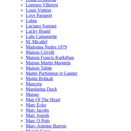
Lorenzo Villoresi
Louis Vuitton
Love Passport
Lubin
Luciano Soprani
Lucky Brand
Lulu Castagnette
M. Micallef
Madonna Nudes 1979
Maison Crivelli
Maison Francis Kurkdjian
Maison Martin Margiela
Maison Tahite
Maitre Parfumeur et Gantier
Majda Bekkali
Mancera
Mandarina Duck
Mango
Map Of The Heart
Marc Ecko
Marc Jacobs
Marc Joseph
Marc O Polo
Marc-Antoine Barrois