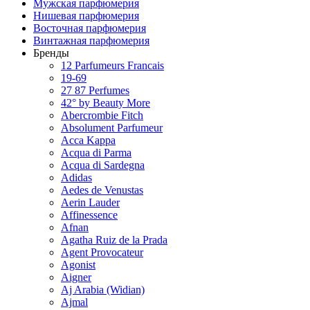
Мужская парфюмерия
Нишевая парфюмерия
Восточная парфюмерия
Винтажная парфюмерия
Бренды
12 Parfumeurs Francais
19-69
27 87 Perfumes
42° by Beauty More
Abercrombie Fitch
Absolument Parfumeur
Acca Kappa
Acqua di Parma
Acqua di Sardegna
Adidas
Aedes de Venustas
Aerin Lauder
Affinessence
Afnan
Agatha Ruiz de la Prada
Agent Provocateur
Agonist
Aigner
Aj Arabia (Widian)
Ajmal