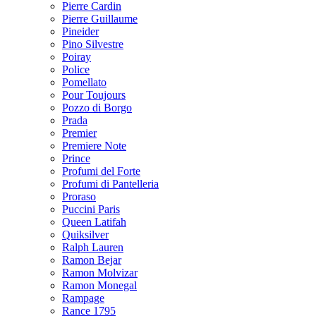
Pierre Cardin
Pierre Guillaume
Pineider
Pino Silvestre
Poiray
Police
Pomellato
Pour Toujours
Pozzo di Borgo
Prada
Premier
Premiere Note
Prince
Profumi del Forte
Profumi di Pantelleria
Proraso
Puccini Paris
Queen Latifah
Quiksilver
Ralph Lauren
Ramon Bejar
Ramon Molvizar
Ramon Monegal
Rampage
Rance 1795