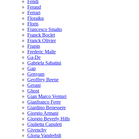
Fendi
Feraud
Ferrari
Floraiku
Floris
Francesco Smalto
Franck Boclet
Franck Olivier
Frapin
Frederic Malle
Ga-De
Gabriela Sabatini
Gap
Genyum
Geoffrey Beene
Gerani
Ghost
Gian Marco Venturi
Gianfranco Ferre
Giardino Benessere
Giorgio Armani
Giorgio Beverly Hills
Giulietta Capuleti
Givenchy
Gloria Vanderbilt