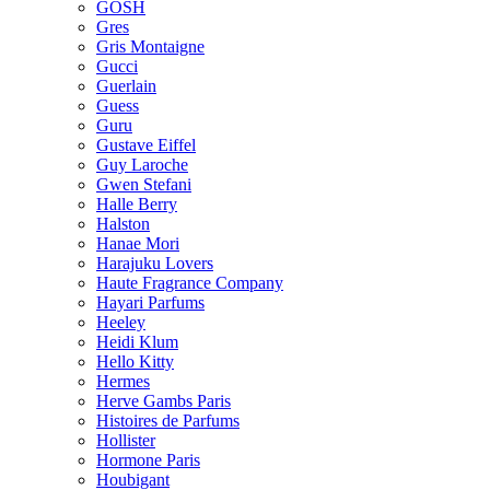
GOSH
Gres
Gris Montaigne
Gucci
Guerlain
Guess
Guru
Gustave Eiffel
Guy Laroche
Gwen Stefani
Halle Berry
Halston
Hanae Mori
Harajuku Lovers
Haute Fragrance Company
Hayari Parfums
Heeley
Heidi Klum
Hello Kitty
Hermes
Herve Gambs Paris
Histoires de Parfums
Hollister
Hormone Paris
Houbigant