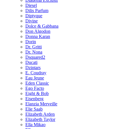
Diadema Exclusif
Diesel
Dilis Parfum
Diptyque
Divine
Dolce & Gabbana
Don Algodon
Donna Karan
Dorin
Dr. Gritti
Dr. Nona
Dsquared2
Ducati
Dzintars
E. Coudray
Eau Jeune
Eden Classic
Ego Facto
Eight & Bob
Eisenberg
Elanzia Merveille
Elie Saab
Elizabeth Arden
Elizabeth Taylor
Ella Mikao