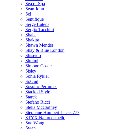
Sea of Spa
Sean John
Sel
Sentifique
Serge Lutens
Sergio Tacchini
Shaik
Shakira
Shawn Mendes
Shay & Blue London
Shiseido
Simimi
Simone Cosac
Sisley
Sonia Rykiel
SoOud
Sospiro Perfumes
Stacked Style
Starck
Stefano Ricci
Stella McCartney
Stephane Humbert Lucas 777
STYX Naturсosmetic
Sue Wong
Swan