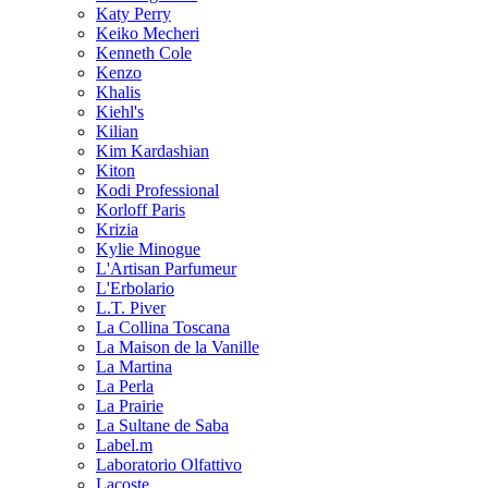
Katy Perry
Keiko Mecheri
Kenneth Cole
Kenzo
Khalis
Kiehl's
Kilian
Kim Kardashian
Kiton
Kodi Professional
Korloff Paris
Krizia
Kylie Minogue
L'Artisan Parfumeur
L'Erbolario
L.T. Piver
La Collina Toscana
La Maison de la Vanille
La Martina
La Perla
La Prairie
La Sultane de Saba
Label.m
Laboratorio Olfattivo
Lacoste