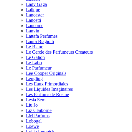
Lady Gaga
Lalique
Lancaster
Lancetti
Lancome
Lanvin
Lattafa Perfumes
Laura Biagiotti
Le Blanc
Le Cercle des Parfumeurs Createurs
Le Galion
Le Labo
Le Parfumeur
Lee Cooper Originals
Lengling
Les Eaux Primordiales
Les Liquides Imaginaires
Les Parfums de Rosine
Lesia Semi
Liu Jo
Liz Claiborne
LM Parfums
Lobogal
Loewe
Lolita Lempicka