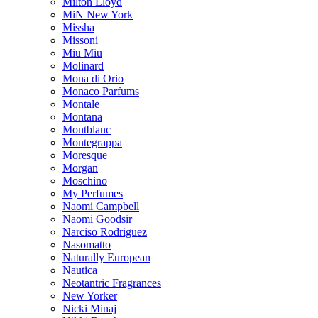
Milton Lloyd
MiN New York
Missha
Missoni
Miu Miu
Molinard
Mona di Orio
Monaco Parfums
Montale
Montana
Montblanc
Montegrappa
Moresque
Morgan
Moschino
My Perfumes
Naomi Campbell
Naomi Goodsir
Narciso Rodriguez
Nasomatto
Naturally European
Nautica
Neotantric Fragrances
New Yorker
Nicki Minaj