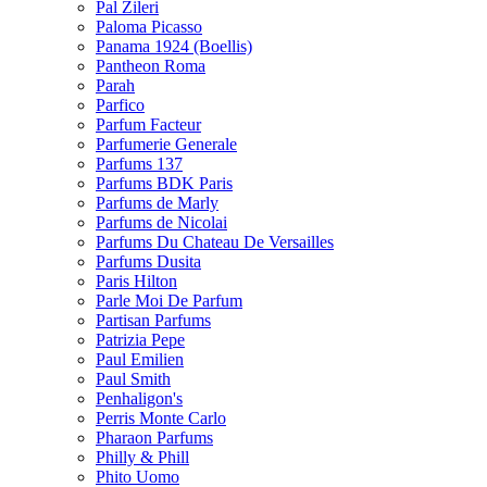
Pal Zileri
Paloma Picasso
Panama 1924 (Boellis)
Pantheon Roma
Parah
Parfico
Parfum Facteur
Parfumerie Generale
Parfums 137
Parfums BDK Paris
Parfums de Marly
Parfums de Nicolai
Parfums Du Chateau De Versailles
Parfums Dusita
Paris Hilton
Parle Moi De Parfum
Partisan Parfums
Patrizia Pepe
Paul Emilien
Paul Smith
Penhaligon's
Perris Monte Carlo
Pharaon Parfums
Philly & Phill
Phito Uomo