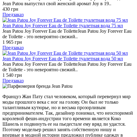
Jean Patou выпустил свой женский аромат Joy в 19..
430 грн
Предзаказ
Jean Patou Joy Forever Eau de Toilette туалетная вода 75 мл
Jean Patou Joy Forever Eau de ToiletteJean Patou Joy Forever Eau
de Toilette - это невероятно свежий..
1 965 грн
Предзаказ
Jean Patou Joy Forever Eau de Toilette туалетная вода 50 мл
Jean Patou Joy Forever Eau de ToiletteJean Patou Joy Forever Eau
de Toilette - это невероятно свежий..
1 540 грн
Предзаказ
Француз Жан Пату стал человеком, который перевернул мир
моды прошлого века с ног на голову. Он был не только
талантливым кутюрье, но и весьма прозорливым
предпринимателем. Так, дизайнер понимал, что неоспоримой
королевой фешн-индустрии того времени является Коко
Шанель и подвинуть ее на пьедестале ему вряд ли удастся.
Поэтому модельер решил занять собственную нишу и
впервые в модной истории предложил публике одежду в