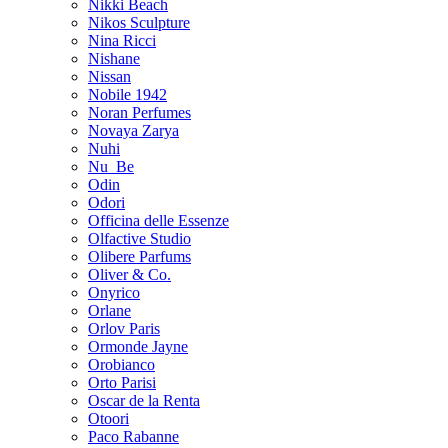
Nikki Beach
Nikos Sculpture
Nina Ricci
Nishane
Nissan
Nobile 1942
Noran Perfumes
Novaya Zarya
Nuhi
Nu_Be
Odin
Odori
Officina delle Essenze
Olfactive Studio
Olibere Parfums
Oliver & Co.
Onyrico
Orlane
Orlov Paris
Ormonde Jayne
Orobianco
Orto Parisi
Oscar de la Renta
Otoori
Paco Rabanne