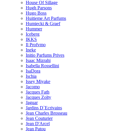
House Of Sillage
Hugh Parsons
Hugo Boss
Huitieme Art Parfums
Humiecki & Graef
Hummer
Iceberg
IKKS
Il Profvmo
Ineke
Initio Parfums Prives
Isaac Mizrahi
Isabella Rossellini
IsaDora
Ischia
Issey Miyake
Jacomo
Jacques Fath
Jacques Zolty
Jaguar
Jardins D`Ecrivains
Jean Charles Brosseau
Jean Couturier
Jean D'Arcel
Jean Patou