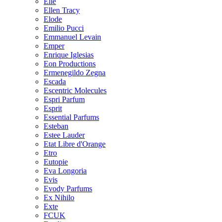
Elle
Ellen Tracy
Elode
Emilio Pucci
Emmanuel Levain
Emper
Enrique Iglesias
Eon Productions
Ermenegildo Zegna
Escada
Escentric Molecules
Espri Parfum
Esprit
Essential Parfums
Esteban
Estee Lauder
Etat Libre d'Orange
Etro
Eutopie
Eva Longoria
Evis
Evody Parfums
Ex Nihilo
Exte
FCUK