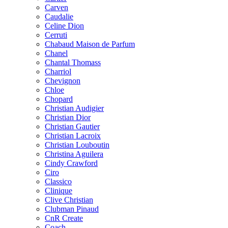
Carven
Caudalie
Celine Dion
Cerruti
Chabaud Maison de Parfum
Chanel
Chantal Thomass
Charriol
Chevignon
Chloe
Chopard
Christian Audigier
Christian Dior
Christian Gautier
Christian Lacroix
Christian Louboutin
Christina Aguilera
Cindy Crawford
Ciro
Classico
Clinique
Clive Christian
Clubman Pinaud
CnR Create
Coach