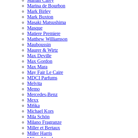
Mariah Carey
Marina de Bourbon
Mark Birley
Mark Buxton
Masaki Matsushima
Masque
Matiere Premiere
Matthew Williamson
Mauboussin
Maurer & Wirtz
Max Deville
Max Gordon
Max Mara
May Fair Le Caire
MDCI Parfums
Melvita
Memo
Mercedes-Benz
Mexx
Mi6ka
Michael Kors
Mila Schön
Milano Fragranze
Miller et Bertaux
Miller Harris