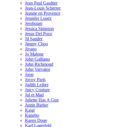
Jean Paul Gaultier
Jean-Louis Scherrer
Jeanne en Provence
Jennifer Lopez
Jeroboam
Jessica Simpson
Jesus Del Pozo
Jil Sander
Jimmy Choo
Jivago
Jo Malone
John Galliano
John Richmond
John Varvatos
Joop
Jovoy Paris
Judith Leiber
Juicy Couture
Jul et Mad
Juliette Has A Gun
Justin Bieber
Kajal
Kanebo
Karen Doue
Karl Lagerfeld