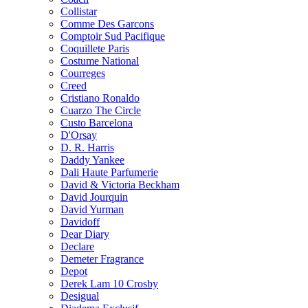
Collistar
Comme Des Garcons
Comptoir Sud Pacifique
Coquillete Paris
Costume National
Courreges
Creed
Cristiano Ronaldo
Cuarzo The Circle
Custo Barcelona
D'Orsay
D. R. Harris
Daddy Yankee
Dali Haute Parfumerie
David & Victoria Beckham
David Jourquin
David Yurman
Davidoff
Dear Diary
Declare
Demeter Fragrance
Depot
Derek Lam 10 Crosby
Desigual