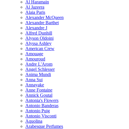
Al Haramain
Al Jazeera
Alaia Paris
Alexander McQueen
Alexandre Barthet
Alexandre J
Alfred Dunhill
Alyson Oldoini
Alyssa Ashley
American Crew
Amouage
Amouroud
Andre L'Arom
Angel Schlesser
Anima Mundi
Anna Sui
Annayake
Anne Fontaine
Annick Goutal
Antonia's Flowers
Antonio Banderas
Antonio Puig
Antonio Visconti
Aquolina
Arabesque Perfumes