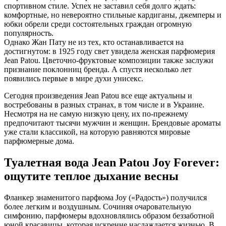
спортивном стиле. Успех не заставил себя долго ждать:
комфортные, но невероятно стильные кардиганы, джемперы и
юбки обрели среди состоятельных граждан огромную
популярность.
Однако Жан Пату не из тех, кто останавливается на
достигнутом: в 1925 году свет увидела женская парфюмерия
Jean Patou. Цветочно-фруктовые композиции также заслужи
признание поклонниц бренда. А спустя несколько лет
появились первые в мире духи унисекс.
Сегодня произведения Jean Patou все еще актуальны и
востребованы в разных странах, в том числе и в Украине.
Несмотря на не самую низкую цену, их по-прежнему
предпочитают тысячи мужчин и женщин. Брендовые ароматы
уже стали классикой, на которую равняются мировые
парфюмерные дома.
Туалетная вода Jean Patou Joy Forever:
ощутите теплое дыхание весны
Фланкер знаменитого парфюма Joy («Радость») получился
более легким и воздушным. Сочиняя очаровательную
симфонию, парфюмеры вдохновлялись образом беззаботной
юной красавицы, которая искренне наслаждается жизнью. В