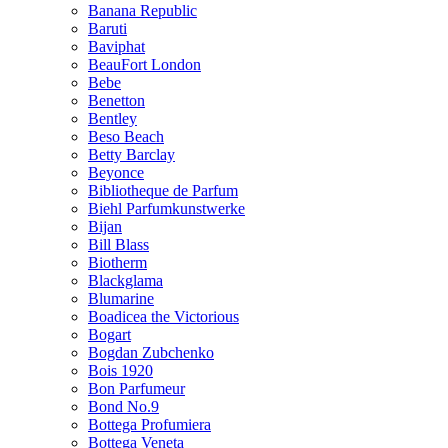
Banana Republic
Baruti
Baviphat
BeauFort London
Bebe
Benetton
Bentley
Beso Beach
Betty Barclay
Beyonce
Bibliotheque de Parfum
Biehl Parfumkunstwerke
Bijan
Bill Blass
Biotherm
Blackglama
Blumarine
Boadicea the Victorious
Bogart
Bogdan Zubchenko
Bois 1920
Bon Parfumeur
Bond No.9
Bottega Profumiera
Bottega Veneta