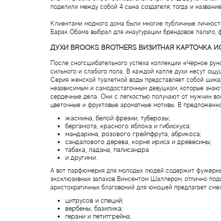
поделили между собой 4 сына создателя, тогда и названи
Клиентами модного дома были многие публичные личности
Барак Обама выбрал для инаугурации брендовое пальто, 
ДУХИ BROOKS BROTHERS ВИЗИТНАЯ КАРТОЧКА 
После сногсшибательного успеха коллекции «Черное рун
сильного и слабого пола. В каждой капле духи несут ощ
Серия женской туалетной воды представляет собой шика
независимым и самодостаточным девушкам, которые знают
сердечные дела. Они с легкостью получают от мужчин во
цветочные и фруктовые ароматные мотивы. В предложенн
жасмина, белой фрезии, туберозы;
бергамота, красного яблока и гибискуса;
мандарина, розового грейпфрута, абрикоса;
сандалового дерева, корня ириса и древесины;
табака, ладана, палисандра
и другими.
А вот парфюмерия для молодых людей содержит фужерны
эксклюзивных запахов Винсентом Шаллером, отлично подо
аристократичных благовоний для юношей предлагает сме
цитрусов и специй;
вербены, базилика;
герани и петитгрейна;