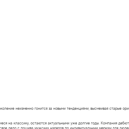
поколение неизменно гонится за новыми тенденциями, высмеивая старые ор
иеся на классику, остаются актуальными уже долгие годы. Компания дебюти
л свое дело с пошива мужских нарядов по индивидуальным меркам для люд