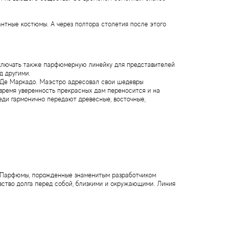
нтные костюмы. А через полтора столетия после этого
включать также парфюмерную линейку для представителей
д другими.
 Де Маркадо. Маэстро адресовал свои шедевры
 время уверенность прекрасных дам переносится и на
еди гармонично передают древесные, восточные,
 Парфюмы, порожденные знаменитым разработчиком
вство долга перед собой, близкими и окружающими. Линия