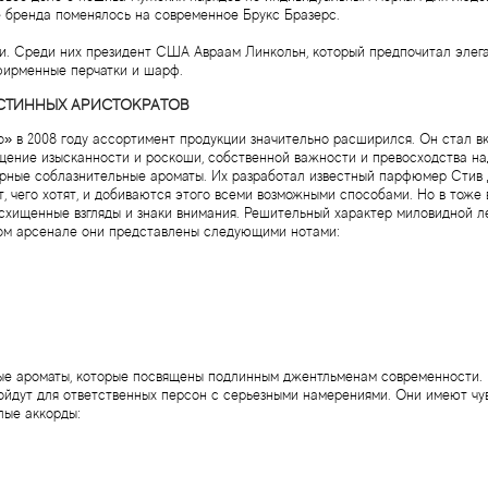
е бренда поменялось на современное Брукс Бразерс.
. Среди них президент США Авраам Линкольн, который предпочитал элега
фирменные перчатки и шарф.
ИСТИННЫХ АРИСТОКРАТОВ
о» в 2008 году ассортимент продукции значительно расширился. Он стал 
ущение изысканности и роскоши, собственной важности и превосходства на
рные соблазнительные ароматы. Их разработал известный парфюмер Стив
, чего хотят, и добиваются этого всеми возможными способами. Но в тоже
схищенные взгляды и знаки внимания. Решительный характер миловидной л
ом арсенале они представлены следующими нотами:
е ароматы, которые посвящены подлинным джентльменам современности.
йдут для ответственных персон с серьезными намерениями. Они имеют чу
лые аккорды: