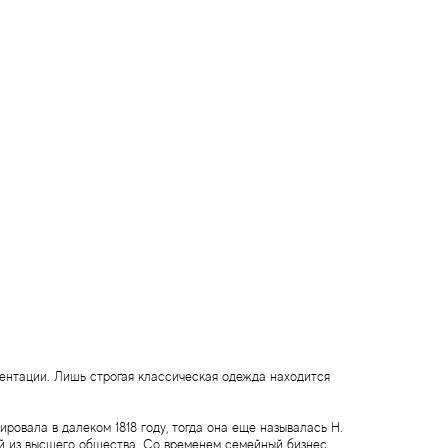
иентации. Лишь строгая классическая одежда находится
ровала в далеком 1818 году, тогда она еще называлась H.
ей из высшего общества. Со временем семейный бизнес